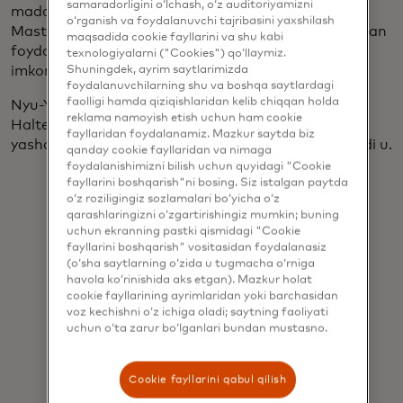
samaradorligini o‘lchash, o‘z auditoriyamizni
madaniyatimizga asoslanadi va xodimlarimizga
o‘rganish va foydalanuvchi tajribasini yaxshilash
Mastercardda rivojlantirgan tajriba va ishtiyoqlaridan
maqsadida cookie fayllarini va shu kabi
foydalanib, jamiyatimizga ijobiy ta'sir ko'rsatish
texnologiyalarni ("Cookies") qo‘llaymiz.
Shuningdek, ayrim saytlarimizda
imkoniyatini yaratadi.”
foydalanuvchilarning shu va boshqa saytlardagi
faolligi hamda qiziqishlaridan kelib chiqqan holda
Nyu-Yorkliklarga bevosita yordam berish g'oyasi
reklama namoyish etish uchun ham cookie
Halterda aks-sado berdi. "Men hamma yaxshi
fayllaridan foydalanamiz. Mazkur saytda biz
yashayotgan shaharda yashashni xohlayman", deydi u.
qanday cookie fayllaridan va nimaga
foydalanishimizni bilish uchun quyidagi "Cookie
fayllarini boshqarish"ni bosing. Siz istalgan paytda
o‘z roziligingiz sozlamalari bo‘yicha o‘z
qarashlaringizni o‘zgartirishingiz mumkin; buning
uchun ekranning pastki qismidagi "Cookie
Men hamma
fayllarini boshqarish" vositasidan foydalanasiz
(o‘sha saytlarning o‘zida u tugmacha o‘rniga
yaxshi
havola ko‘rinishida aks etgan). Mazkur holat
cookie fayllarining ayrimlaridan yoki barchasidan
yashayotgan
voz kechishni o‘z ichiga oladi; saytning faoliyati
shaharda
uchun o‘ta zarur bo‘lganlari bundan mustasno.
yashashni
xohlayman.
Cookie fayllarini qabul qilish