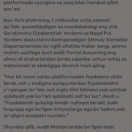
platformada osongina va zavq bilan harakat qilish
san'ati.
Nyu-York shahrining 2 milliondan ortiq odamni
qo'llab-quvvatlaydigan va mamlakatdagi eng yirik
Qo'shimcha Oziqlantirish Yordami va Naqd Pul
Yordami dasturlarini boshqaradigan Ijtimoiy Xizmatlar
Departamentida ko'ngilli sifatida Halter yangi, ammo
muhim vazifaga duch keldi: Portal dunyoning eng
xilma-xil shaharlaridan birida odamlar uchun ochiq va
mehmondo'st ekanligiga ishonch hosil qiling.
"Har bir inson ushbu platformadan foydalana olishi
kerak, xoh u endigina kompyuterdan foydalanishni
o'rgangan bo'lsin, xoh ingliz tilini bilmasa yoki eshitish
qobiliyati yoki ko'rish qobiliyati zaif bo'lsa", deydi u.
"Foydalanish qulayligi kimdir nafaqat kerakli, balki
huquqqa ega bo'lgan imtiyozlarga ega bo'ladimi yoki
yo'qligini aniqlashi mumkin."
Shunday qilib, xuddi Mastercardda bo'lgani kabi,