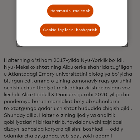
Alice Halter
Hammasini rad etish
Cookie fayllarini boshqarish
Halterning o'zi ham 2017-yilda Nyu-Yorklik bo'ldi.
Nyu-Meksiko shtatining Albukerke shahrida tug'ilgan
u Atlantadagi Emory universitetini biologiya bo'yicha
bitirgan edi, ammo o'zining zamonaviy raqs guruhini
ochish uchun tibbiyot maktabiga kirish rejasidan voz
kechdi. Alice Liddell & Dancers guruhi 2020-yilgacha,
pandemiya butun mamlakat bo'ylab sahnalarni
to'xtatgunga qadar uch shtat hududida chiqish qildi.
Shunday qilib, Halter o'zining ijodiy va analitik
qobiliyatlarini birlashtirib, foydalanuvchi tajribasi
dizayni sohasida karyera qilishni boshladi — oddiy
odamlarcha aytganda, veb-sayt yoki raqamli