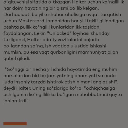
o'qituvchisi sifatida o'tkazgan Halter uchun ko'ngillilik
har doim hayotining bir qismi bo'lib kelgan.
Darhaqiqat, bu yil u shahar aholisiga ovqat tarqatish
uchun Mastercard tomonidan har yili taklif qilinadigan
beshta pullik ko'ngilli kunlaridan ikkitasidan
foydalangan. Lekin "Unlocked" loyihasi shunday
tuzilganki, Halter odatiy vazifalarini bajarib
bo'lgandan so'ng, ish vaqtida u ustida ishlashi
mumkin, bu esa vaqt qurbonligini mamnuniyat bilan
qabul qiladi.
"So'nggi bir necha yil ichida hayotimda eng muhim
narsalardan biri bu jamiyatning ahamiyati va unda
juda insoniy tarzda ishtirok etish nimani anglatishi",
deydi Halter. Uning so'zlariga ko'ra, "ochiqchasiga
ochilganim ko'ngillilikka bo'lgan muhabbatimni qayta
jonlantirdi".