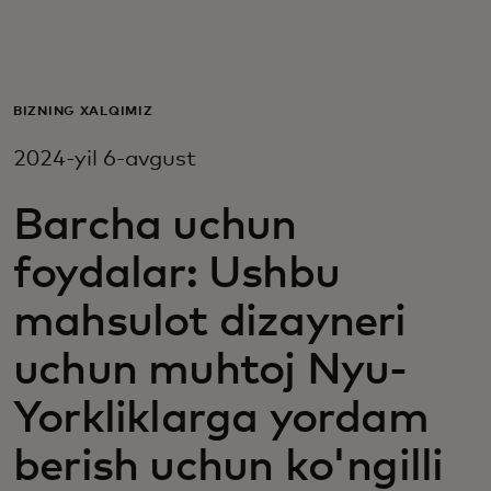
Siz uchun
Biznes uchun
BIZNING XALQIMIZ
2024-yil 6-avgust
Butun dunyo uchun
Barcha uchun
Innovatorlar uchun
foydalar: Ushbu
mahsulot dizayneri
Yangiliklar va trendlar
uchun muhtoj Nyu-
Yorkliklarga yordam
berish uchun ko'ngilli