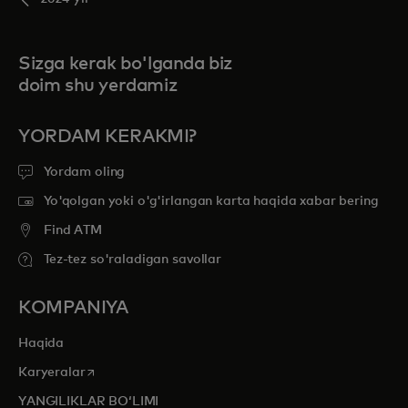
Sizga kerak bo'lganda biz
doim shu yerdamiz
YORDAM KERAKMI?
Yordam oling
Yo'qolgan yoki o'g'irlangan karta haqida xabar bering
Find ATM
Tez-tez so'raladigan savollar
KOMPANIYA
Haqida
opens in a new tab
Karyeralar
YANGILIKLAR BOʻLIMI