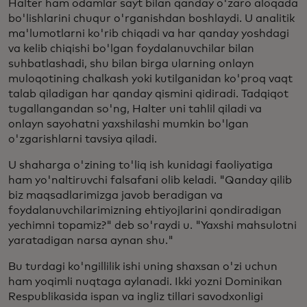
Halter ham odamlar sayt bilan qanday o'zaro aloqada
bo'lishlarini chuqur o'rganishdan boshlaydi. U analitik
ma'lumotlarni ko'rib chiqadi va har qanday yoshdagi
va kelib chiqishi bo'lgan foydalanuvchilar bilan
suhbatlashadi, shu bilan birga ularning onlayn
muloqotining chalkash yoki kutilganidan ko'proq vaqt
talab qiladigan har qanday qismini qidiradi. Tadqiqot
tugallangandan so'ng, Halter uni tahlil qiladi va
onlayn sayohatni yaxshilashi mumkin bo'lgan
o'zgarishlarni tavsiya qiladi.
U shaharga o'zining to'liq ish kunidagi faoliyatiga
ham yo'naltiruvchi falsafani olib keladi. "Qanday qilib
biz maqsadlarimizga javob beradigan va
foydalanuvchilarimizning ehtiyojlarini qondiradigan
yechimni topamiz?" deb so'raydi u. "Yaxshi mahsulotni
yaratadigan narsa aynan shu."
Bu turdagi ko'ngillilik ishi uning shaxsan o'zi uchun
ham yoqimli nuqtaga aylanadi. Ikki yozni Dominikan
Respublikasida ispan va ingliz tillari savodxonligi