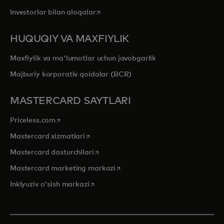
opens in a new tab
Investorlar bilan aloqalar
HUQUQIY VA MAXFIYLIK
Maxfiylik va ma'lumotlar uchun javobgarlik
Majburiy korporativ qoidalar (BCR)
MASTERCARD SAYTLARI
opens in a new tab
Priceless.com
opens in a new tab
Mastercard xizmatlari
opens in a new tab
Mastercard dasturchilari
opens in a new tab
Mastercard marketing markazi
opens in a new tab
Inklyuziv o'sish markazi