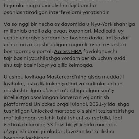
hujumlarning oldini olishni iloji boricha
osonlashtiradigan interfeyslarni yaratishdir.
Va so'nggi bir necha oy davomida u Nyu-York shahriga
millionlab aholi oziq-ovqat kuponlari, Medicaid, uy
uchun energiya yordami va boshqa davlat imtiyozlari
uchun ariza topshiradigan raqamli Inson resurslari
boshqarmasi portali
Access HRA
foydalanuvchi
tajribasini yaxshilashga yordam berish uchun xuddi
shu tajribasini xayriya qilib kelmoqda.
U ushbu loyihaga Mastercard’ning qisqa muddatli
loyihalar, ustozlik imkoniyatlari va xodimlar uchun
moslashtirilgan o‘qishni o‘z ichiga olgan sun’iy
intellektga asoslangan karyera rivojlantirish
platformasi Unlocked orqali ulandi. 2021-yilda ishga
tushirilgan Unlocked martaba o'sishini tezlashtirishga
mo'ljallangan va ichki tahlil shuni ko'rsatdiki, faol
ishtirokchilarning 33 foizi bir yil ichida martaba
o'zgarishlarini, jumladan, lavozim ko'tarilishni
boshdan kechirgan.