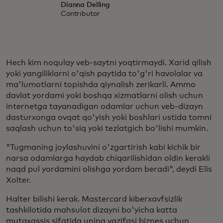
Dianna Delling
Contributor
Hech kim noqulay veb-saytni yoqtirmaydi. Xarid qilish
yoki yangiliklarni o'qish paytida to'g'ri havolalar va
ma'lumotlarni topishda qiynalish zerikarli. Ammo
davlat yordami yoki boshqa xizmatlarni olish uchun
internetga tayanadigan odamlar uchun veb-dizayn
dasturxonga ovqat qo'yish yoki boshlari ustida tomni
saqlash uchun to'siq yoki tezlatgich bo'lishi mumkin.
"Tugmaning joylashuvini o'zgartirish kabi kichik bir
narsa odamlarga haydab chiqarilishidan oldin kerakli
naqd pul yordamini olishga yordam beradi", deydi Elis
Xolter.
Halter bilishi kerak. Mastercard kiberxavfsizlik
tashkilotida mahsulot dizayni bo'yicha katta
mutaxassis sifatida uning vazifasi biznes uchun