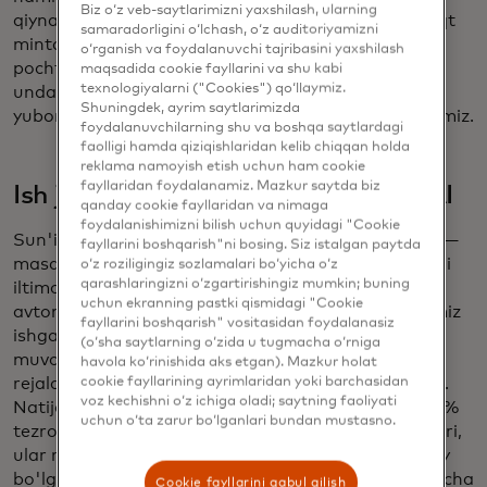
Biz o‘z veb-saytlarimizni yaxshilash, ularning
qiynalyaptimi? Biz xodimlarni qabul qiluvchining vaqt
samaradorligini o‘lchash, o‘z auditoriyamizni
mintaqasiga yaxshiroq moslashish uchun elektron
o‘rganish va foydalanuvchi tajribasini yaxshilash
pochta xabarini rejalashtirishni ko'rib chiqishga
maqsadida cookie fayllarini va shu kabi
texnologiyalarni ("Cookies") qo‘llaymiz.
undashga yordam beradigan avtomatik turtki
Shuningdek, ayrim saytlarimizda
yuborish uchun sun'iy intellektdan foydalanmoqdamiz.
foydalanuvchilarning shu va boshqa saytlardagi
faolligi hamda qiziqishlaridan kelib chiqqan holda
reklama namoyish etish uchun ham cookie
fayllaridan foydalanamiz. Mazkur saytda biz
Ish jarayonida yordamchi sifatida AI
qanday cookie fayllaridan va nimaga
foydalanishimizni bilish uchun quyidagi "Cookie
Sun'iy intellekt kundalik ish jarayoniga kiritilmoqda —
fayllarini boshqarish"ni bosing. Siz istalgan paytda
masalan, menejerni jamoa a'zosining ta'til haqidagi
o‘z roziligingiz sozlamalari bo‘yicha o‘z
qarashlaringizni o‘zgartirishingiz mumkin; buning
iltimosini tasdiqlashga undash. Bizning
uchun ekranning pastki qismidagi "Cookie
avtomatlashtirilgan suhbatni rejalashtirish vositamiz
fayllarini boshqarish" vositasidan foydalanasiz
ishga yollash menejerlari bilan suhbatlarni
(o‘sha saytlarning o‘zida u tugmacha o‘rniga
muvofiqlashtirish va kerak bo'lganda qayta
havola ko‘rinishida aks etgan). Mazkur holat
cookie fayllarining ayrimlaridan yoki barchasidan
rejalashtirish uchun sun'iy intellektdan foydalanadi.
voz kechishni o‘z ichiga oladi; saytning faoliyati
Natijada, nomzodlar endi suhbatlarining deyarli 90%
uchun o‘ta zarur bo‘lganlari bundan mustasno.
tezroq rejalashtirilishini ko'rishadi - bundan tashqari,
ular rejalashtirish jarayonini o'zlari uchun eng qulay
bo'lgan vaqtda yakunlashlari mumkin. Yollash bo'yicha
Cookie fayllarini qabul qilish