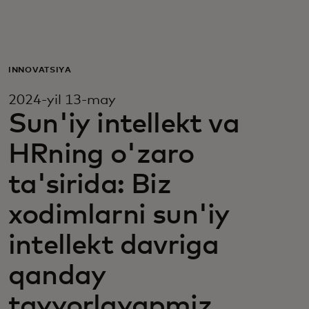
Siz uchun
Biznes uchun
INNOVATSIYA
2024-yil 13-may
Butun dunyo uchun
Sun'iy intellekt va
HRning o'zaro
Innovatorlar uchun
ta'sirida: Biz
Yangiliklar va trendlar
xodimlarni sun'iy
intellekt davriga
qanday
tayyorlayapmiz