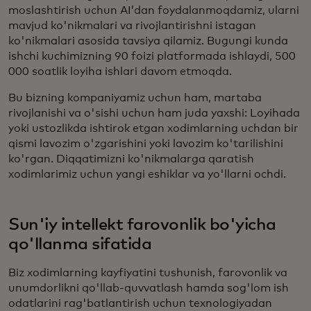
moslashtirish uchun AI’dan foydalanmoqdamiz, ularni
mavjud ko'nikmalari va rivojlantirishni istagan
ko'nikmalari asosida tavsiya qilamiz. Bugungi kunda
ishchi kuchimizning 90 foizi platformada ishlaydi, 500
000 soatlik loyiha ishlari davom etmoqda.
Bu bizning kompaniyamiz uchun ham, martaba
rivojlanishi va o'sishi uchun ham juda yaxshi: Loyihada
yoki ustozlikda ishtirok etgan xodimlarning uchdan bir
qismi lavozim o'zgarishini yoki lavozim ko'tarilishini
ko'rgan. Diqqatimizni ko'nikmalarga qaratish
xodimlarimiz uchun yangi eshiklar va yo'llarni ochdi.
Sun'iy intellekt farovonlik bo'yicha
qo'llanma sifatida
Biz xodimlarning kayfiyatini tushunish, farovonlik va
unumdorlikni qo'llab-quvvatlash hamda sog'lom ish
odatlarini rag'batlantirish uchun texnologiyadan