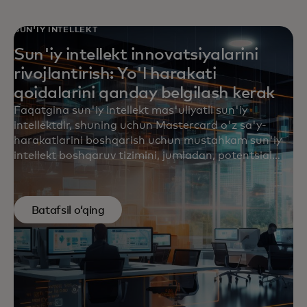
SUN'IY INTELLEKT
Sun'iy intellekt innovatsiyalarini
rivojlantirish: Yo'l harakati
qoidalarini qanday belgilash kerak
Faqatgina sun'iy intellekt mas'uliyatli sun'iy
intellektdir, shuning uchun Mastercard o'z sa'y-
harakatlarini boshqarish uchun mustahkam sun'iy
intellekt boshqaruv tizimini, jumladan, potentsial
foydalanish holatlarini ko'rib chiqish uchun sun'iy
intellekt kengashini yaratdi.
AQSh
,
Buyuk Britaniya
va
Yevropada
kompaniya shuningdek, individual
Batafsil oʻqing
huquqlarni hurmat qilish va himoya qilishga
qaratilgan standartlarni belgilash va tashabbuslarni
qo'llab-quvvatlashga yordam bermoqda.