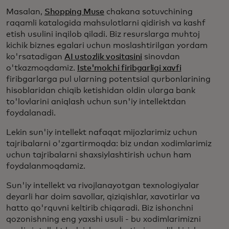
Masalan,
Shopping Muse
chakana sotuvchining
raqamli katalogida mahsulotlarni qidirish va kashf
etish usulini inqilob qiladi. Biz resurslarga muhtoj
kichik biznes egalari uchun moslashtirilgan yordam
ko'rsatadigan
AI ustozlik vositasini
sinovdan
o'tkazmoqdamiz.
Iste'molchi firibgarligi xavfi
firibgarlarga pul ularning potentsial qurbonlarining
hisoblaridan chiqib ketishidan oldin ularga bank
to'lovlarini aniqlash uchun sun'iy intellektdan
foydalanadi.
Lekin sun'iy intellekt nafaqat mijozlarimiz uchun
tajribalarni o'zgartirmoqda: biz undan xodimlarimiz
uchun tajribalarni shaxsiylashtirish uchun ham
foydalanmoqdamiz.
Sun'iy intellekt va rivojlanayotgan texnologiyalar
deyarli har doim savollar, qiziqishlar, xavotirlar va
hatto qo'rquvni keltirib chiqaradi. Biz ishonchni
qozonishning eng yaxshi usuli - bu xodimlarimizni