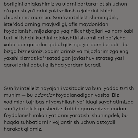
borligini aniqlashimiz va ularni bartaraf etish uchun
o‘rganish yo‘llarini yoki yollash rejalarini ishlab
chiqishimiz mumkin. Sun'iy intellekt shuningdek,
iste'dodlarning mavjudligi, ofis maydonidan
foydalanish, mijozlarga yaqinlik ehtiyojlari va narx kabi
turli xil ishchi kuchini rejalashtirish omillari bo'yicha
xabardor qarorlar qabul qilishga yordam beradi - bu
bizga biznesimiz, xodimlarimiz va mijozlarimizga eng
yaxshi xizmat ko'rsatadigan joylashuv strategiyasi
qarorlarini qabul qilishda yordam beradi.
Sun'iy intellekt hayajonli vositadir va buni yodda tutish
muhim — bu
odamlar
foydalanadigan vosita. Biz
xodimlar tajribasini yaxshilash yo'lidagi sayohatimizda
sun'iy intellektga sherik sifatida qaraymiz va undan
foydalanish imkoniyatlarini yaratish, shuningdek, bu
haqda suhbatlarni rivojlantirish uchun astoydil
harakat qilamiz.