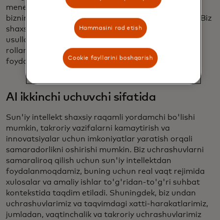
menejerlar va nomzodlar uchun tajribani oshirish
bizning natijalarimizni oshirishda davom etmoqda. Biz
Hammasini rad etish
shaxsiylashtirishni kuchaytirishning qo'shimcha
usullarini ko'rib chiqmoqdamiz — masalan, ochiq
rollarni taklif qilish uchun sun'iy intellektdan
Cookie fayllarini boshqarish
foydalanish.
AI ikkinchi uchuvchi sifatida
Sun'iy intellekt shaxsiy raqamli yordamchi bo'lishi
mumkin, takroriy vazifalarni kamaytirish va
innovatsiyalar uchun imkoniyatlar yaratish orqali
samaradorlikni oshirishi mumkin. Biz uchrashuvlarni
samaraliroq qilish uchun sun'iy intellektdan
foydalanmoqdamiz, buning uchun real vaqt rejimida
xulosalar va amaliy ishlar to'g'ridan-to'g'ri suhbat
kontekstida taqdim etiladi.​ Shuningdek, biz undan
uchrashuvlarimiz va taqvimdagi xatti-harakatlarimiz,
jumladan, vaqtinchalik va takroriy uchrashuvlarimiz