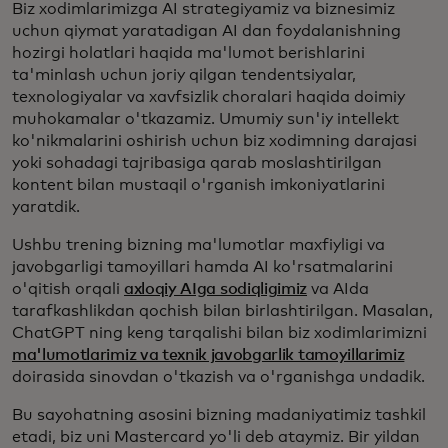
Biz xodimlarimizga AI strategiyamiz va biznesimiz
uchun qiymat yaratadigan AI dan foydalanishning
hozirgi holatlari haqida ma'lumot berishlarini
ta'minlash uchun joriy qilgan tendentsiyalar,
texnologiyalar va xavfsizlik choralari haqida doimiy
muhokamalar o'tkazamiz. Umumiy sun'iy intellekt
ko'nikmalarini oshirish uchun biz xodimning darajasi
yoki sohadagi tajribasiga qarab moslashtirilgan
kontent bilan mustaqil o'rganish imkoniyatlarini
yaratdik.
Ushbu trening bizning ma'lumotlar maxfiyligi va
javobgarligi tamoyillari hamda AI ko'rsatmalarini
o'qitish orqali
axloqiy AIga sodiqligimiz
va AIda
tarafkashlikdan qochish bilan birlashtirilgan. Masalan,
ChatGPT ning keng tarqalishi bilan biz xodimlarimizni
ma'lumotlarimiz va texnik javobgarlik tamoyillarimiz
doirasida sinovdan o'tkazish va o'rganishga undadik.
Bu sayohatning asosini bizning madaniyatimiz tashkil
etadi, biz uni Mastercard yo'li deb ataymiz. Bir yildan