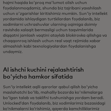
hajmi haqida ko'proq ma'lumot olish uchun
foydalanmoqdamiz, shunda biz tajribani yaxshilash
uchun o'zgarishlar kiritishimiz mumkin. Sun'iy intellekt
yordamida ishlaydigan turtkilardan foydalanib, biz
xodimlarni uchrashuvlar ularning oqimiga doimiy
ravishda xalaqit bermasligi uchun taqvimlarida
diqqatni jamlash vaqtini ataylab blokirovka qilishga va
chaqqonroq ishlash uchun real vaqt rejimida xabar
almashish kabi texnologiyalardan foydalanishga
undaymiz.
AI ishchi kuchini rejalashtirish
bo'yicha hamkor sifatida
Sun'iy intellekt aqlli qarorlar qabul qilish bo'yicha
maslahatchi bo'lib, mahalliy bozorda ko'nikmalarga
bo'lgan talab va taklifni tushunishga yordam beradi.
Unlocked’dan foydalanib, biz xodimlarimiz bazasidagi
ko‘nikmalarni ko‘rishimiz, qayerda kamchiliklarimiz