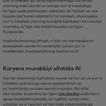
sun'iy intellekt bo'yicha sayohatimizga olib kirish,
ularning mas'uliyatli va axloqiy sun'iy intellektga
bo'lgan sadoqatimizdan xabardor bo'lishlari va ular
haqida ma'lumot olishlarini ta'minlash, shuningdek,
sun'iy intellekt ularning kundalik tajribalari va umumiy
martaba yo'liga olib kelishi mumkin bo'lgan
foydalardir.
Xodimlarimizning ishlash, o'sish va martabalarini
boshqarish usullarini yaxshilash uchun sun'iy
intellektdan foydalanishning beshta usuli.
Karyera murabbiyi sifatida AI
Har bir insonning martabasi noyob va har xil, va sun'iy
intellekt xodimlarga ularni rejalashtirish va
yo'naltirishda yordam berishi mumkin. Biz ichki
iste'dodlar bozorimiz bo'lgan
Unlocked’da
xodimlarni
qisqa muddatli loyihalar, ko'ngillilik, ochiq rollar,
ustozlar va o'rganish yo'llari kabi imkoniyatlarga