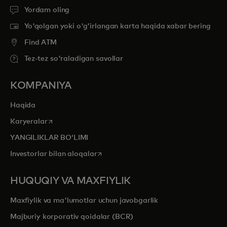
Yordam oling
Yo'qolgan yoki o'g'irlangan karta haqida xabar bering
Find ATM
Tez-tez so'raladigan savollar
KOMPANIYA
Haqida
opens in a new tab
Karyeralar
YANGILIKLAR BOʻLIMI
opens in a new tab
Investorlar bilan aloqalar
HUQUQIY VA MAXFIYLIK
Maxfiylik va ma'lumotlar uchun javobgarlik
Majburiy korporativ qoidalar (BCR)