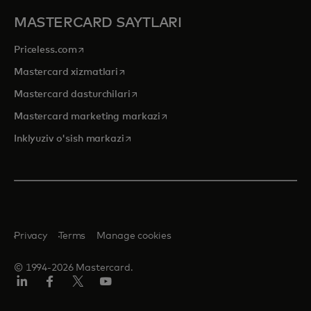
MASTERCARD SAYTLARI
opens in a new tab
Priceless.com
opens in a new tab
Mastercard xizmatlari
opens in a new tab
Mastercard dasturchilari
opens in a new tab
Mastercard marketing markazi
opens in a new tab
Inklyuziv o'sish markazi
Privacy
Terms
Manage cookies
© 1994-2026 Mastercard.
LinkedIn
Facebook
Twitter/X
YouTube