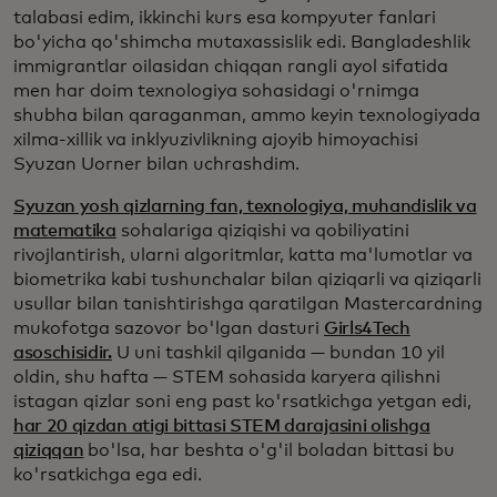
talabasi edim, ikkinchi kurs esa kompyuter fanlari
bo'yicha qo'shimcha mutaxassislik edi. Bangladeshlik
immigrantlar oilasidan chiqqan rangli ayol sifatida
men har doim texnologiya sohasidagi o'rnimga
shubha bilan qaraganman, ammo keyin texnologiyada
xilma-xillik va inklyuzivlikning ajoyib himoyachisi
Syuzan Uorner bilan uchrashdim.
Syuzan yosh qizlarning fan, texnologiya, muhandislik va
matematika
sohalariga qiziqishi va qobiliyatini
rivojlantirish, ularni algoritmlar, katta ma'lumotlar va
biometrika kabi tushunchalar bilan qiziqarli va qiziqarli
usullar bilan tanishtirishga qaratilgan Mastercardning
mukofotga sazovor bo'lgan dasturi
Girls4Tech
asoschisidir.
U uni tashkil qilganida — bundan 10 yil
oldin, shu hafta — STEM sohasida karyera qilishni
istagan qizlar soni eng past ko'rsatkichga yetgan edi,
har 20 qizdan atigi bittasi STEM darajasini olishga
qiziqqan
bo'lsa, har beshta o'g'il boladan bittasi bu
ko'rsatkichga ega edi.