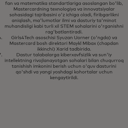
fan va matematika standartlariga asoslangan bo'lib,
Mastercardning texnologiya va innovatsiyalar
sohasidagi tajribasini o'z ichiga oladi, firibgarlikni
aniqlash, ma'lumotlar ilmi va dasturiy ta'minot
muhandisligi kabi turli xil STEM sohalarini o'rganishni
rag'batlantiradi.
Girls4Tech asoschisi Syuzan Uorner (o'ngda) va
Mastercard bosh direktori Maykl Mibax (chapdan
ikkinchi) Xarid tadbirida.
Dastur talabalarga kiberxavfsizlik va sun'iy
intellektning rivojlanayotgan sohalari bilan chuqurroq
tanishish imkonini berish uchun o'quv dasturini
qo'shdi va yangi yoshdagi kohortalar uchun
kengaytirildi.