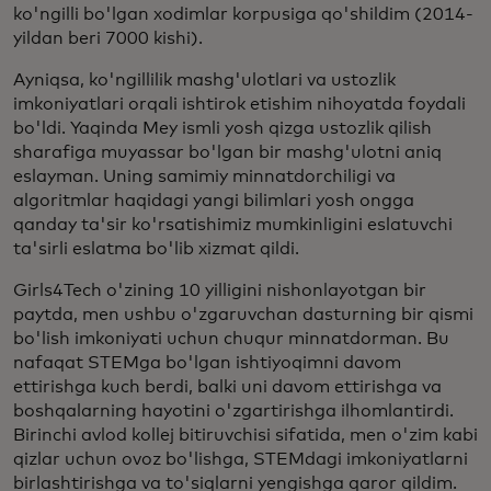
ko'ngilli bo'lgan xodimlar korpusiga qo'shildim (2014-
yildan beri 7000 kishi).
Ayniqsa, ko'ngillilik mashg'ulotlari va ustozlik
imkoniyatlari orqali ishtirok etishim nihoyatda foydali
bo'ldi. Yaqinda Mey ismli yosh qizga ustozlik qilish
sharafiga muyassar bo'lgan bir mashg'ulotni aniq
eslayman. Uning samimiy minnatdorchiligi va
algoritmlar haqidagi yangi bilimlari yosh ongga
qanday ta'sir ko'rsatishimiz mumkinligini eslatuvchi
ta'sirli eslatma bo'lib xizmat qildi.
Girls4Tech o'zining 10 yilligini nishonlayotgan bir
paytda, men ushbu o'zgaruvchan dasturning bir qismi
bo'lish imkoniyati uchun chuqur minnatdorman. Bu
nafaqat STEMga bo'lgan ishtiyoqimni davom
ettirishga kuch berdi, balki uni davom ettirishga va
boshqalarning hayotini o'zgartirishga ilhomlantirdi.
Birinchi avlod kollej bitiruvchisi sifatida, men o'zim kabi
qizlar uchun ovoz bo'lishga, STEMdagi imkoniyatlarni
birlashtirishga va to'siqlarni yengishga qaror qildim.