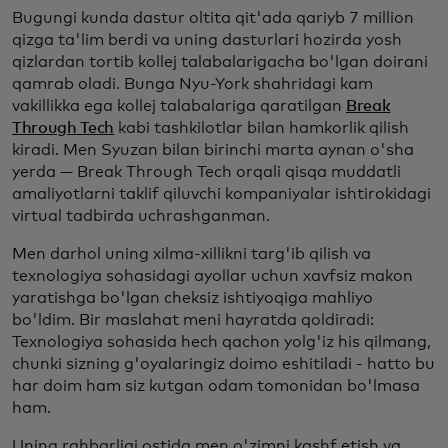
Bugungi kunda dastur oltita qit'ada qariyb 7 million
qizga ta'lim berdi va uning dasturlari hozirda yosh
qizlardan tortib kollej talabalarigacha bo'lgan doirani
qamrab oladi. Bunga Nyu-York shahridagi kam
vakillikka ega kollej talabalariga qaratilgan
Break
Through Tech
kabi tashkilotlar bilan hamkorlik qilish
kiradi. Men Syuzan bilan birinchi marta aynan o'sha
yerda — Break Through Tech orqali qisqa muddatli
amaliyotlarni taklif qiluvchi kompaniyalar ishtirokidagi
virtual tadbirda uchrashganman.
Men darhol uning xilma-xillikni targ'ib qilish va
texnologiya sohasidagi ayollar uchun xavfsiz makon
yaratishga bo'lgan cheksiz ishtiyoqiga mahliyo
bo'ldim. Bir maslahat meni hayratda qoldiradi:
Texnologiya sohasida hech qachon yolg'iz his qilmang,
chunki sizning g'oyalaringiz doimo eshitiladi - hatto bu
har doim ham siz kutgan odam tomonidan bo'lmasa
ham.
Uning rahbarligi ostida men o'zimni kashf etish va