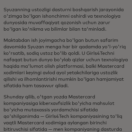
Syuzanning ustozligi dasturni boshqarish jarayonida
o'zimga bo'lgan ishonchimni oshirdi va texnologiya
dunyosida muvaffaqiyat qozonish uchun zarur
bo'lgan ko'nikma va bilimlar bilan ta'minladi.
Maktabdan ish joyimgacha bo'lgan butun safarim
davomida Syuzan menga har bir qadamda yo'l-yo'riq
ko'rsatib, sodiq ustoz bo'lib qoldi. U Girls4Techni
nafaqat butun dunyo bo'ylab qizlar uchun texnologiya
haqida ma'lumot olish platformasi, balki Mastercard
xodimlari keyingi avlod ayol yetakchilariga ustozlik
qilishi va ilhomlantirishi mumkin bo'lgan hamjamiyat
sifatida ham tasavvur qiladi.
Shunday qilib, o'tgan yozda Mastercard
kompaniyasiga kiberxavfsizlik bo'yicha mahsulot
bo'yicha mutaxassis yordamchisi sifatida
qo'shilganimda — Girls4Tech kompaniyasining to'liq
vaqtli Mastercard xodimiga aylangan birinchi
bitiruvchisi sifatida — men kompaniyaning dasturda