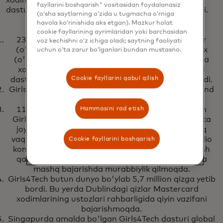
xodimlari hamda Girls4Tech ishtirokchilari STEM
fayllarini boshqarish" vositasidan foydalanasiz
dasturining 10 yilligini nishonlash uchun qo'shilishdi.
(o‘sha saytlarning o‘zida u tugmacha o‘rniga
havola ko‘rinishida aks etgan). Mazkur holat
cookie fayllarining ayrimlaridan yoki barchasidan
23-aprel kuni Girls4Tech asoschisi Syuzan Uorner
voz kechishni o‘z ichiga oladi; saytning faoliyati
(o'rtada), Mastercard bosh direktori Maykl Mibax
uchun o‘ta zarur bo‘lganlari bundan mustasno.
(o'ng tomonda), boshqa Mastercard rahbarlari va
xodimlari hamda Girls4Tech ishtirokchilari STEM
Cookie fayllarini qabul qilish
dasturining 10 yilligini nishonlash uchun qo'shilishdi.
Girls4Tech ishtirokchilari 23-aprel kuni Nyu-York fond
birjasida qo'ng'iroq chalinishida.
Hammasini rad etish
11-oktabr Xalqaro qizlar kunini nishonlash uchun
Girls4Tech ko'ngillilari yetti mamlakat bo'ylab 12 ta
joyda yuzlab qizlarni qabul qilishdi. Bu yerda uzoq
vaqtdan beri ko'ngilli bo'lib ishlagan Syuzan Gaudio
Cookie fayllarini boshqarish
kompaniyaning Nyu-York shtatidagi Purchase bosh
qarorgohida qizlarga katta ma'lumotlar bo'yicha
mashq bajarishda murabbiylik qilmoqda.
Girls4Tech butun dunyo bo'ylab 5,7 million qizga yetib
bordi. Bu yerda Dublindagi qizlar Mastercard
xodimlarining ustozlari rahbarligida qiyin vazifani
bajarishmoqda.
Singapurda amalda bo'lgan Girls4Tech dasturi global