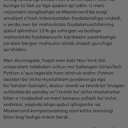
kuchga to'lish yo'liga qadam qo'ydim. U meni
rezyumeni yangilashga va Mastercard’da yozgi
amaliyot o‘tash imkoniyatidan foydalanishga undadi,
u yerda men bir mahsulotda foydalanuvchilarning
qabul qilinishini 15% ga oshirgan va boshqa
mahsulotda foydalanuvchi tajribasini yaxshilashga
yordam bergan mahsulot ishlab chiqish guruhiga
qo‘shildim.
Men shuningdek, faqat men kabi Nyu-York Siti
universiteti talabalari uchun mo'ljallangan Girls4Tech
Python o'quv lagerida ham ishtirok etdim. Python
asoslari bo'yicha mustahkam poydevorga ega
bo'lishdan tashqari, dastur texnik va texnik bo'lmagan
suhbatlarda qanday yo'l tutish bo'yicha maslahatlar
bilan o'rtoqlashdi va meni kampus yollash bo'yicha
xodimlar, yaqinda ishga qabul qilinganlar va
Mastercard kompaniyasining ayol katta texnologi
bilan bog'lashga imkon berdi.