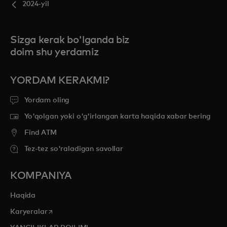
2024-yil
Sizga kerak bo'lganda biz
doim shu yerdamiz
YORDAM KERAKMI?
Yordam oling
Yo'qolgan yoki o'g'irlangan karta haqida xabar bering
Find ATM
Tez-tez so'raladigan savollar
KOMPANIYA
Haqida
opens in a new tab
Karyeralar