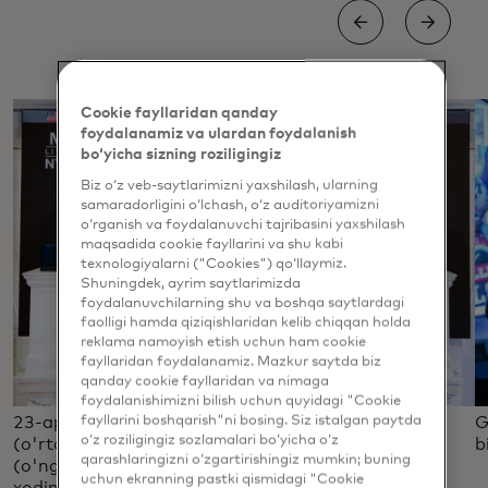
Cookie fayllaridan qanday
foydalanamiz va ulardan foydalanish
bo‘yicha sizning roziligingiz
Biz o‘z veb-saytlarimizni yaxshilash, ularning
samaradorligini o‘lchash, o‘z auditoriyamizni
o‘rganish va foydalanuvchi tajribasini yaxshilash
maqsadida cookie fayllarini va shu kabi
texnologiyalarni ("Cookies") qo‘llaymiz.
Shuningdek, ayrim saytlarimizda
foydalanuvchilarning shu va boshqa saytlardagi
faolligi hamda qiziqishlaridan kelib chiqqan holda
reklama namoyish etish uchun ham cookie
fayllaridan foydalanamiz. Mazkur saytda biz
qanday cookie fayllaridan va nimaga
foydalanishimizni bilish uchun quyidagi "Cookie
fayllarini boshqarish"ni bosing. Siz istalgan paytda
23-aprel kuni Girls4Tech asoschisi Syuzan Uorner
G
o‘z roziligingiz sozlamalari bo‘yicha o‘z
(o'rtada), Mastercard bosh direktori Maykl Mibax
b
qarashlaringizni o‘zgartirishingiz mumkin; buning
(o'ng tomonda), boshqa Mastercard rahbarlari va
uchun ekranning pastki qismidagi "Cookie