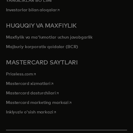
YANGILIKLAR BOʻLIMI
opens in a new tab
Investorlar bilan aloqalar
HUQUQIY VA MAXFIYLIK
Maxfiylik va ma'lumotlar uchun javobgarlik
Majburiy korporativ qoidalar (BCR)
MASTERCARD SAYTLARI
opens in a new tab
Priceless.com
opens in a new tab
Mastercard xizmatlari
opens in a new tab
Mastercard dasturchilari
opens in a new tab
Mastercard marketing markazi
opens in a new tab
Inklyuziv o'sish markazi