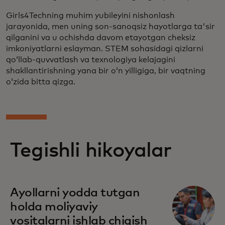
Girls4Techning muhim yubileyini nishonlash
jarayonida, men uning son-sanoqsiz hayotlarga ta'sir
qilganini va u ochishda davom etayotgan cheksiz
imkoniyatlarni eslayman. STEM sohasidagi qizlarni
qoʻllab-quvvatlash va texnologiya kelajagini
shakllantirishning yana bir oʻn yilligiga, bir vaqtning
oʻzida bitta qizga.
Tegishli hikoyalar
Ayollarni yodda tutgan
holda moliyaviy
vositalarni ishlab chiqish