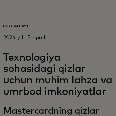
Siz uchun
Biznes uchun
INTEGRATSIYA
2024-yil 15-aprel
Butun dunyo uchun
Texnologiya
Innovatorlar uchun
sohasidagi qizlar
Yangiliklar va trendlar
uchun muhim lahza va
umrbod imkoniyatlar
Mastercardning qizlar