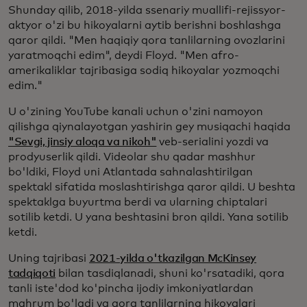
Shunday qilib, 2018-yilda ssenariy muallifi-rejissyor-
aktyor o'zi bu hikoyalarni aytib berishni boshlashga
qaror qildi. "Men haqiqiy qora tanlilarning ovozlarini
yaratmoqchi edim", deydi Floyd. "Men afro-
amerikaliklar tajribasiga sodiq hikoyalar yozmoqchi
edim."
U o'zining YouTube kanali uchun o'zini namoyon
qilishga qiynalayotgan yashirin gey musiqachi haqida
"Sevgi, jinsiy aloqa va nikoh"
veb-serialini yozdi va
prodyuserlik qildi. Videolar shu qadar mashhur
bo'ldiki, Floyd uni Atlantada sahnalashtirilgan
spektakl sifatida moslashtirishga qaror qildi. U beshta
spektaklga buyurtma berdi va ularning chiptalari
sotilib ketdi. U yana beshtasini bron qildi. Yana sotilib
ketdi.
Uning tajribasi
2021-yilda o'tkazilgan McKinsey
tadqiqoti
bilan tasdiqlanadi, shuni ko'rsatadiki, qora
tanli iste'dod ko'pincha ijodiy imkoniyatlardan
mahrum bo'ladi va qora tanlilarning hikoyalari