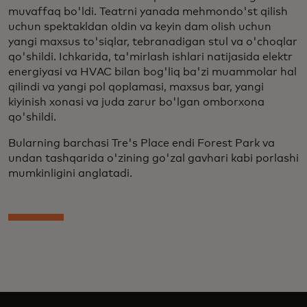
muvaffaq bo'ldi. Teatrni yanada mehmondo'st qilish
uchun spektakldan oldin va keyin dam olish uchun
yangi maxsus to'siqlar, tebranadigan stul va o'choqlar
qo'shildi. Ichkarida, ta'mirlash ishlari natijasida elektr
energiyasi va HVAC bilan bog'liq ba'zi muammolar hal
qilindi va yangi pol qoplamasi, maxsus bar, yangi
kiyinish xonasi va juda zarur bo'lgan omborxona
qo'shildi.
Bularning barchasi Tre's Place endi Forest Park va
undan tashqarida o'zining go'zal gavhari kabi porlashi
mumkinligini anglatadi.