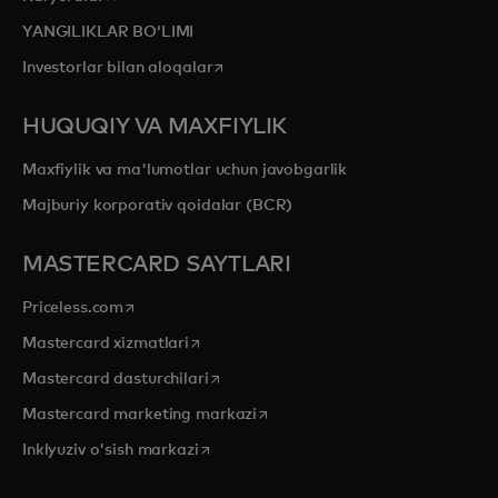
YANGILIKLAR BOʻLIMI
opens in a new tab
Investorlar bilan aloqalar
HUQUQIY VA MAXFIYLIK
Maxfiylik va ma'lumotlar uchun javobgarlik
Majburiy korporativ qoidalar (BCR)
MASTERCARD SAYTLARI
opens in a new tab
Priceless.com
opens in a new tab
Mastercard xizmatlari
opens in a new tab
Mastercard dasturchilari
opens in a new tab
Mastercard marketing markazi
opens in a new tab
Inklyuziv o'sish markazi