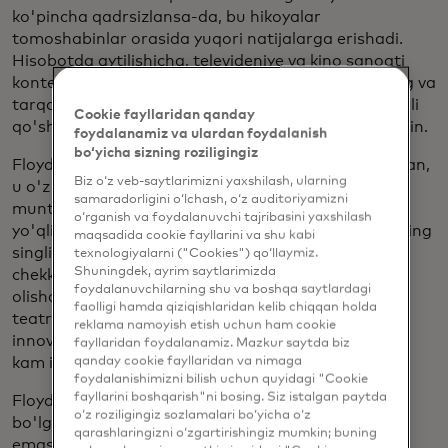
ko'pincha qadrsizlansa-da, bu hikoyalar
tomoshabinlar orasida yuqori natijalarga erishadi.
Hisobotda aytilishicha, televideniye va kino sanoati
kontentni ishlab chiqish, moliyalashtirish, marketing va
tarqatishda tenglikni yaxshilash ustida ishlash orqali
Cookie fayllaridan qanday
qo'shimcha 10 milliard dollar daromad olishi mumkin.
foydalanamiz va ulardan foydalanish
bo‘yicha sizning roziligingiz
Floyd yozish va prodyuserlik qilishda davom etar ekan,
Biz o‘z veb-saytlarimizni yaxshilash, ularning
u o'z jamoasida odamlar uning kabi spektakllarni
samaradorligini o‘lchash, o‘z auditoriyamizni
muntazam ravishda ko'rishlari uchun hech qayerda
o‘rganish va foydalanuvchi tajribasini yaxshilash
yo'qligini angladi. Shunday qilib, 2020-yilda u va uning
maqsadida cookie fayllarini va shu kabi
singlisi Oysha Dadli Atlantaning kam ta'minlangan
texnologiyalarni ("Cookies") qo‘llaymiz.
Shuningdek, ayrim saytlarimizda
chekkasidagi Forest Parkda eski ofis binosini sotib
foydalanuvchilarning shu va boshqa saytlardagi
olishdi va uni Tre's Place deb nomlangan qora quti
faolligi hamda qiziqishlaridan kelib chiqqan holda
teatriga aylantirishdi. Teatrning vazifasi - haqiqiy,
reklama namoyish etish uchun ham cookie
innovatsion va real hikoyalar orqali turli-tuman va
fayllaridan foydalanamiz. Mazkur saytda biz
qanday cookie fayllaridan va nimaga
kam ifodalangan qahramonlarga ovoz berish.
foydalanishimizni bilish uchun quyidagi "Cookie
fayllarini boshqarish"ni bosing. Siz istalgan paytda
Floyd uchun bu "qorong'u joyda bo'lishi mumkin
o‘z roziligingiz sozlamalari bo‘yicha o‘z
bo'lgan marvarid"ga aylandi. Teatr shunchaki bino
qarashlaringizni o‘zgartirishingiz mumkin; buning
emas; bu jamiyatdagi uy. Bu uning Tre Productions