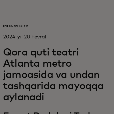
Siz uchun
Biznes uchun
INTEGRATSIYA
2024-yil 20-fevral
Butun dunyo uchun
Qora quti teatri
Innovatorlar uchun
Atlanta metro
jamoasida va undan
Yangiliklar va trendlar
tashqarida mayoqqa
aylanadi