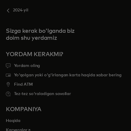
2024-yil
Sizga kerak bo'lganda biz
doim shu yerdamiz
YORDAM KERAKMI?
Yordam oling
Yo'qolgan yoki o'g'irlangan karta haqida xabar bering
Find ATM
Tez-tez so'raladigan savollar
KOMPANIYA
Haqida
opens in a new tab
Karyeralar