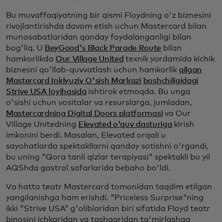
Bu muvaffaqiyatning bir qismi Floydning o'z biznesini
rivojlantirishda davom etish uchun Mastercard bilan
munosabatlaridan qanday foydalanganligi bilan
bog'liq. U
BeyGood's Black Parade Route
bilan
hamkorlikda
Our Village United
texnik yordamida kichik
biznesni qo'llab-quvvatlash uchun hamkorlik
qilgan
Mastercard Inklyuziv O'sish Markazi
boshchiligidagi
Strive USA loyihasida
ishtirok etmoqda. Bu unga
o'sishi uchun vositalar va resurslarga, jumladan,
Mastercardning Digital Doors platformasi
va Our
Village Unitedning
Elevated o'quv dasturiga
kirish
imkonini berdi. Masalan, Elevated orqali u
sayohatlarda spektakllarni qanday sotishni o'rgandi,
bu uning "Qora tanli qizlar terapiyasi" spektakli bu yil
AQShda gastrol safarlarida bebaho bo'ldi.
Va hatto teatr Mastercard tomonidan taqdim etilgan
yangilanishga ham erishdi. "Priceless Surprise"ning
ikki "Strive USA" g'oliblaridan biri sifatida Floyd teatr
binosini ichkaridan va tashqaridan ta'mirlashga