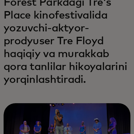
Forest Parkdagi Tre's
Place kinofestivalida
yozuvchi-aktyor-
prodyuser Tre Floyd
haqiqiy va murakkab
qora tanlilar hikoyalarini
yorqinlashtiradi.