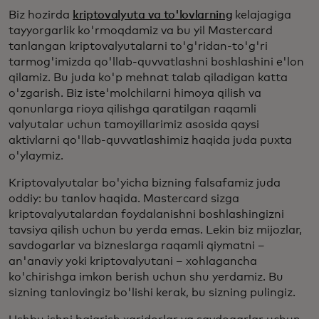
Biz hozirda
kriptovalyuta va to'lovlarning
kelajagiga
tayyorgarlik ko'rmoqdamiz va bu yil Mastercard
tanlangan kriptovalyutalarni to'g'ridan-to'g'ri
tarmog'imizda qo'llab-quvvatlashni boshlashini e'lon
qilamiz. Bu juda ko'p mehnat talab qiladigan katta
o'zgarish. Biz iste'molchilarni himoya qilish va
qonunlarga rioya qilishga qaratilgan raqamli
valyutalar uchun tamoyillarimiz asosida qaysi
aktivlarni qo'llab-quvvatlashimiz haqida juda puxta
o'ylaymiz.
Kriptovalyutalar bo'yicha bizning falsafamiz juda
oddiy: bu tanlov haqida. Mastercard sizga
kriptovalyutalardan foydalanishni boshlashingizni
tavsiya qilish uchun bu yerda emas. Lekin biz mijozlar,
savdogarlar va bizneslarga raqamli qiymatni –
an'anaviy yoki kriptovalyutani – xohlagancha
ko'chirishga imkon berish uchun shu yerdamiz. Bu
sizning tanlovingiz bo'lishi kerak, bu sizning pulingiz.