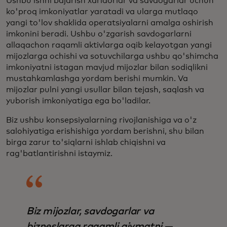
Ushbu ishni bajarish xaridorlar va savdogarlar uchun
ko'proq imkoniyatlar yaratadi va ularga mutlaqo
yangi to'lov shaklida operatsiyalarni amalga oshirish
imkonini beradi. Ushbu o'zgarish savdogarlarni
allaqachon raqamli aktivlarga oqib kelayotgan yangi
mijozlarga ochishi va sotuvchilarga ushbu qo'shimcha
imkoniyatni istagan mavjud mijozlar bilan sodiqlikni
mustahkamlashga yordam berishi mumkin. Va
mijozlar pulni yangi usullar bilan tejash, saqlash va
yuborish imkoniyatiga ega bo'ladilar.
Biz ushbu konsepsiyalarning rivojlanishiga va o'z
salohiyatiga erishishiga yordam berishni, shu bilan
birga zarur to'siqlarni ishlab chiqishni va
rag'batlantirishni istaymiz.
Biz mijozlar, savdogarlar va
bizneslarga raqamli qiymatni —