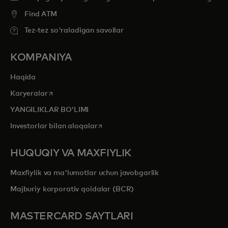
Find ATM
Tez-tez so'raladigan savollar
KOMPANIYA
Haqida
opens in a new tab
Karyeralar
YANGILIKLAR BOʻLIMI
opens in a new tab
Investorlar bilan aloqalar
HUQUQIY VA MAXFIYLIK
Maxfiylik va ma'lumotlar uchun javobgarlik
Majburiy korporativ qoidalar (BCR)
MASTERCARD SAYTLARI