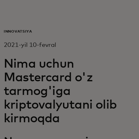
Siz uchun
Biznes uchun
INNOVATSIYA
2021-yil 10-fevral
Butun dunyo uchun
Nima uchun
Innovatorlar uchun
Mastercard o'z
tarmog'iga
Yangiliklar va trendlar
kriptovalyutani olib
kirmoqda