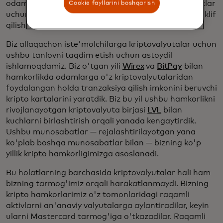
odamlarga investitsiyalar uchun emas, balki xarajatlar
Cookie fayllarini boshqarish
uchun vosita sifatida zarur bo'lgan barqarorlikni taklif
qilishi kerak.
Biz allaqachon iste'molchilarga kriptovalyutalar uchun
ushbu tanlovni taqdim etish uchun astoydil
ishlamoqdamiz. Biz o'tgan yili
Wirex
va
BitPay
bilan
hamkorlikda odamlarga o'z kriptovalyutalaridan
foydalangan holda tranzaksiya qilish imkonini beruvchi
kripto kartalarini yaratdik. Biz bu yil ushbu hamkorlikni
rivojlanayotgan kriptovalyuta birjasi
LVL
bilan
kuchlarni birlashtirish orqali yanada kengaytirdik.
Ushbu munosabatlar — rejalashtirilayotgan yana
ko'plab boshqa munosabatlar bilan — bizning ko'p
yillik kripto hamkorligimizga asoslanadi.
Bu holatlarning barchasida kriptovalyutalar hali ham
bizning tarmog'imiz orqali harakatlanmaydi. Bizning
kripto hamkorlarimiz o'z tomonlaridagi raqamli
aktivlarni an'anaviy valyutalarga aylantiradilar, keyin
ularni Mastercard tarmog'iga o'tkazadilar. Raqamli