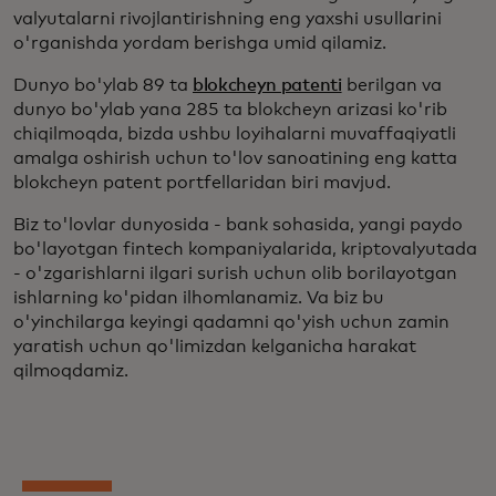
valyutalarni rivojlantirishning eng yaxshi usullarini
o'rganishda yordam berishga umid qilamiz.
Dunyo bo'ylab 89 ta
blokcheyn patenti
berilgan va
dunyo bo'ylab yana 285 ta blokcheyn arizasi ko'rib
chiqilmoqda, bizda ushbu loyihalarni muvaffaqiyatli
amalga oshirish uchun to'lov sanoatining eng katta
blokcheyn patent portfellaridan biri mavjud.
Biz to'lovlar dunyosida - bank sohasida, yangi paydo
bo'layotgan fintech kompaniyalarida, kriptovalyutada
- o'zgarishlarni ilgari surish uchun olib borilayotgan
ishlarning ko'pidan ilhomlanamiz. Va biz bu
o'yinchilarga keyingi qadamni qo'yish uchun zamin
yaratish uchun qo'limizdan kelganicha harakat
qilmoqdamiz.