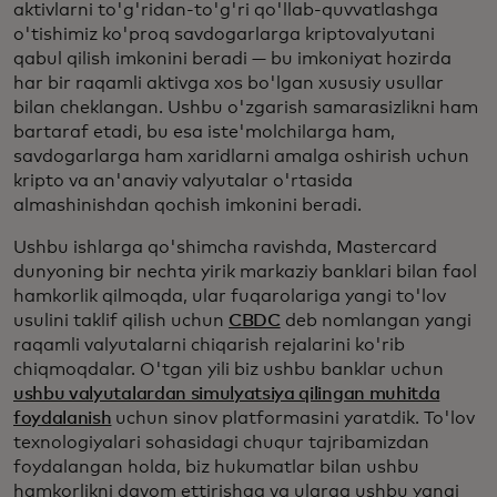
aktivlarni to'g'ridan-to'g'ri qo'llab-quvvatlashga
o'tishimiz ko'proq savdogarlarga kriptovalyutani
qabul qilish imkonini beradi — bu imkoniyat hozirda
har bir raqamli aktivga xos bo'lgan xususiy usullar
bilan cheklangan. Ushbu o'zgarish samarasizlikni ham
bartaraf etadi, bu esa iste'molchilarga ham,
savdogarlarga ham xaridlarni amalga oshirish uchun
kripto va an'anaviy valyutalar o'rtasida
almashinishdan qochish imkonini beradi.
Ushbu ishlarga qo'shimcha ravishda, Mastercard
dunyoning bir nechta yirik markaziy banklari bilan faol
hamkorlik qilmoqda, ular fuqarolariga yangi to'lov
usulini taklif qilish uchun
CBDC
deb nomlangan yangi
raqamli valyutalarni chiqarish rejalarini ko'rib
chiqmoqdalar. O'tgan yili biz ushbu banklar uchun
ushbu valyutalardan simulyatsiya qilingan muhitda
foydalanish
uchun sinov platformasini yaratdik. To'lov
texnologiyalari sohasidagi chuqur tajribamizdan
foydalangan holda, biz hukumatlar bilan ushbu
hamkorlikni davom ettirishga va ularga ushbu yangi