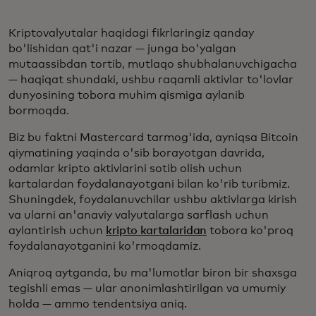
Kriptovalyutalar haqidagi fikrlaringiz qanday
bo'lishidan qat'i nazar — junga bo'yalgan
mutaassibdan tortib, mutlaqo shubhalanuvchigacha
— haqiqat shundaki, ushbu raqamli aktivlar to'lovlar
dunyosining tobora muhim qismiga aylanib
bormoqda.
Biz bu faktni Mastercard tarmog'ida, ayniqsa Bitcoin
qiymatining yaqinda o'sib borayotgan davrida,
odamlar kripto aktivlarini sotib olish uchun
kartalardan foydalanayotgani bilan ko'rib turibmiz.
Shuningdek, foydalanuvchilar ushbu aktivlarga kirish
va ularni an'anaviy valyutalarga sarflash uchun
aylantirish uchun
kripto kartalaridan
tobora ko'proq
foydalanayotganini ko'rmoqdamiz.
Aniqroq aytganda, bu ma'lumotlar biron bir shaxsga
tegishli emas — ular anonimlashtirilgan va umumiy
holda — ammo tendentsiya aniq.