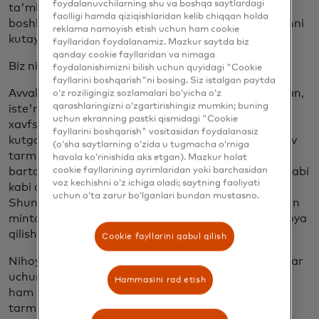
foydalanuvchilarning shu va boshqa saytlardagi
ta'minlaydigan kripto aktivlari atrofida birlasha
faolligi hamda qiziqishlaridan kelib chiqqan holda
boshlaydi deb kutamiz. Biz tarmog'imizga olib kirishni
reklama namoyish etish uchun ham cookie
kutayotgan aynan o'sha stablecoinlar.
fayllaridan foydalanamiz. Mazkur saytda biz
qanday cookie fayllaridan va nimaga
Biz nimani qidiryapmiz? To'rtta asosiy element.
foydalanishimizni bilish uchun quyidagi "Cookie
fayllarini boshqarish"ni bosing. Siz istalgan paytda
Avvalo, bizga iste'molchilarni himoya qilish, jumladan,
o‘z roziligingiz sozlamalari bo‘yicha o‘z
qarashlaringizni o‘zgartirishingiz mumkin; buning
iste'molchilar ma'lumotlarining maxfiyligi va
uchun ekranning pastki qismidagi "Cookie
xavfsizligi kerak — odamlar o'z kredit kartalarida
fayllarini boshqarish" vositasidan foydalanasiz
kutgan xavfsizlik darajasi ham shunday. Keyin, to'lov
(o‘sha saytlarning o‘zida u tugmacha o‘rniga
tarmoqlarida noqonuniy faoliyat va firibgarlikni
havola ko‘rinishida aks etgan). Mazkur holat
bartaraf etishga qaratilgan "Mijozingizni biling" talabi
cookie fayllarining ayrimlaridan yoki barchasidan
voz kechishni o‘z ichiga oladi; saytning faoliyati
kabi qat'iy muvofiqlik protokollari talab qilinadi.
uchun o‘ta zarur bo‘lganlari bundan mustasno.
Shuningdek, ushbu raqamli aktivlar foydalaniladigan
mintaqalardagi mahalliy qonunlar va qoidalarga rioya
qilishi kerak.
Cookie fayllarini qabul qilish
Nihoyat, odamlar ushbu raqamli aktivlardan to'lovlar
uchun foydalanishni xohlashadi, shuning uchun bu
Hammasini rad etish
ham bizning mezonlarimizdan biridir. Bizning
tarmog'imizga yetib borish uchun kripto aktivlari