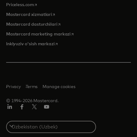
opens in a new tab
Priceless.com
opens in a new tab
Mastercard xizmatlari
opens in a new tab
Mastercard dasturchilari
opens in a new tab
Mastercard marketing markazi
opens in a new tab
Inklyuziv o'sish markazi
Privacy
Terms
Manage cookies
© 1994-2026 Mastercard.
LinkedIn
Facebook
Twitter/X
YouTube
Select
a
country