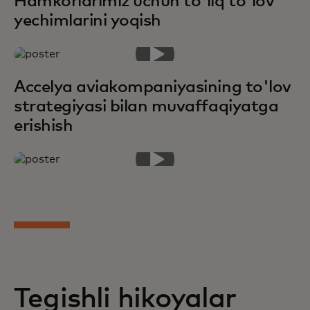
Hamkorlarimiz uchun to'liq to'lov
yechimlarini yoqish
Accelya aviakompaniyasining to'lov
strategiyasi bilan muvaffaqiyatga
erishish
Tegishli hikoyalar