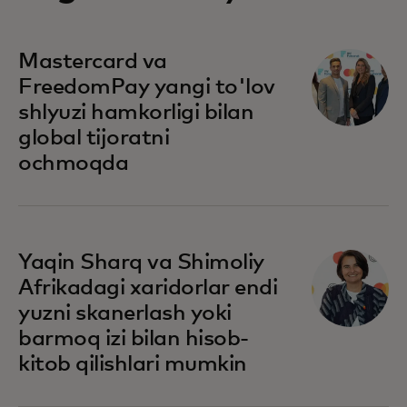
Mastercard va
FreedomPay yangi to'lov
shlyuzi hamkorligi bilan
global tijoratni
ochmoqda
opens in a new tab
Yaqin Sharq va Shimoliy
Afrikadagi xaridorlar endi
yuzni skanerlash yoki
barmoq izi bilan hisob-
kitob qilishlari mumkin