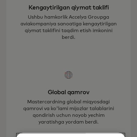
Kengaytirilgan qiymat taklifi
Ushbu hamkorlik Accelya Groupga
aviakompaniya sanoatiga kengaytirilgan
qiymat taklifini taqdim etish imkonini
berdi.
Global qamrov
Mastercardning global miqyosdagi
qamrovi va ko'lami mijozlar talablarini
qondirish uchun noyob yechim
yaratishga yordam berdi.