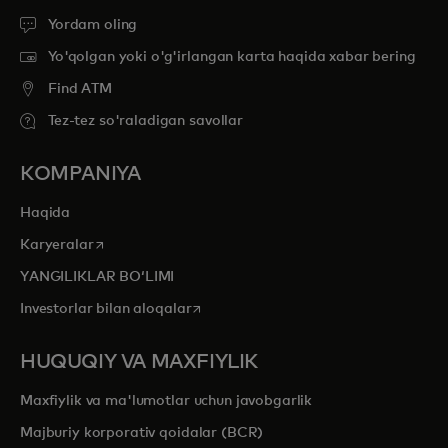
Yordam oling
Yo'qolgan yoki o'g'irlangan karta haqida xabar bering
Find ATM
Tez-tez so'raladigan savollar
KOMPANIYA
Haqida
opens in a new tab
Karyeralar
YANGILIKLAR BOʻLIMI
opens in a new tab
Investorlar bilan aloqalar
HUQUQIY VA MAXFIYLIK
Maxfiylik va ma'lumotlar uchun javobgarlik
Majburiy korporativ qoidalar (BCR)