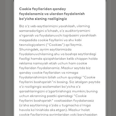
Cookie fayllaridan qanday
foydalanamiz va ulardan foydalanish
bo‘yicha sizning roziligingiz
Biz o‘z veb-saytlarimizni yaxshilash, ularning
samaradorligini o‘lchash, o‘z auditoriyamizni
Yangi biznes imkoniyatlari
o‘rganish va foydalanuvchi tajribasini yaxshilash
maqsadida cookie fayllarini va shu kabi
Dastlabki 6 oy ichida Accelya Group 3 ta
texnologiyalarni ("Cookies") qo‘llaymiz.
yangi shartnoma imzoladi va to'liq
Shuningdek, ayrim saytlarimizda
integratsiyadan oldin ham mavjud
foydalanuvchilarning shu va boshqa saytlardagi
shartnomalarni kengaytirdi.
faolligi hamda qiziqishlaridan kelib chiqqan holda
reklama namoyish etish uchun ham cookie
fayllaridan foydalanamiz. Mazkur saytda biz
qanday cookie fayllaridan va nimaga
foydalanishimizni bilish uchun quyidagi "Cookie
fayllarini boshqarish"ni bosing. Siz istalgan paytda
o‘z roziligingiz sozlamalari bo‘yicha o‘z
qarashlaringizni o‘zgartirishingiz mumkin; buning
uchun ekranning pastki qismidagi "Cookie
fayllarini boshqarish" vositasidan foydalanasiz
Mijozlar nazorati
(o‘sha saytlarning o‘zida u tugmacha o‘rniga
havola ko‘rinishida aks etgan). Mazkur holat
Hamma narsani bitta shartnoma
cookie fayllarining ayrimlaridan yoki barchasidan