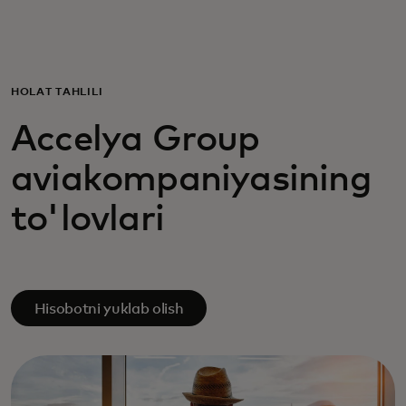
Siz uchun
Biznes uchun
HOLAT TAHLILI
Accelya Group
Butun dunyo uchun
aviakompaniyasining
Innovatorlar uchun
to'lovlari
Yangiliklar va trendlar
Hisobotni yuklab olish