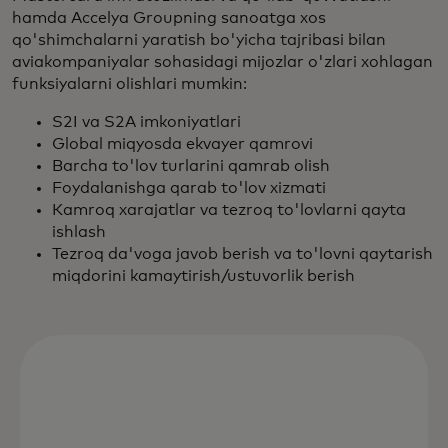
hamda Accelya Groupning sanoatga xos
qo'shimchalarni yaratish bo'yicha tajribasi bilan
aviakompaniyalar sohasidagi mijozlar o'zlari xohlagan
funksiyalarni olishlari mumkin:
S2I va S2A imkoniyatlari
Global miqyosda ekvayer qamrovi
Barcha to'lov turlarini qamrab olish
Foydalanishga qarab to'lov xizmati
Kamroq xarajatlar va tezroq to'lovlarni qayta
ishlash
Tezroq da'voga javob berish va to'lovni qaytarish
miqdorini kamaytirish/ustuvorlik berish