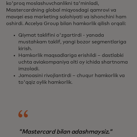
ko'proq moslashuvchanlikni ta'minladi,
Mastercardning global miqyosdagi qamrovi va
mavqei esa marketing salohiyati va ishonchini ham
oshirdi. Accelya Group bilan hamkorlik qilish orqali:
Qiymat taklifini o'zgartirdi - yanada
mustahkam taklif, yangi bozor segmentlariga
kirish.
Hamkorlik maqsadlariga erishildi – dastlabki
uchta aviakompaniya olti oy ichida shartnoma
imzoladi.
Jamoasini rivojlantirdi – chuqur hamkorlik va
to'qqiz oylik hamkorlik.
"Mastercard bilan adashmaysiz."