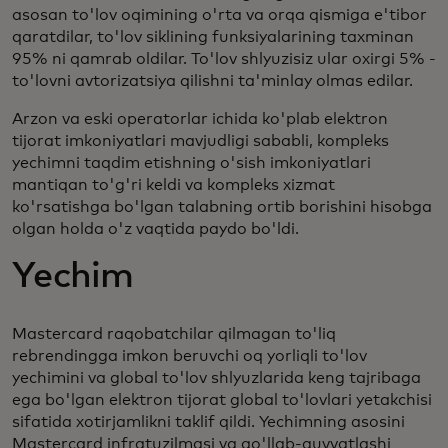
asosan to'lov oqimining o'rta va orqa qismiga e'tibor
qaratdilar, to'lov siklining funksiyalarining taxminan
95% ni qamrab oldilar. To'lov shlyuzisiz ular oxirgi 5% -
to'lovni avtorizatsiya qilishni ta'minlay olmas edilar.
Arzon va eski operatorlar ichida ko'plab elektron
tijorat imkoniyatlari mavjudligi sababli, kompleks
yechimni taqdim etishning o'sish imkoniyatlari
mantiqan to'g'ri keldi va kompleks xizmat
ko'rsatishga bo'lgan talabning ortib borishini hisobga
olgan holda o'z vaqtida paydo bo'ldi.
Yechim
Mastercard raqobatchilar qilmagan to'liq
rebrendingga imkon beruvchi oq yorliqli to'lov
yechimini va global to'lov shlyuzlarida keng tajribaga
ega bo'lgan elektron tijorat global to'lovlari yetakchisi
sifatida xotirjamlikni taklif qildi. Yechimning asosini
Mastercard infratuzilmasi va qo'llab-quvvatlashi