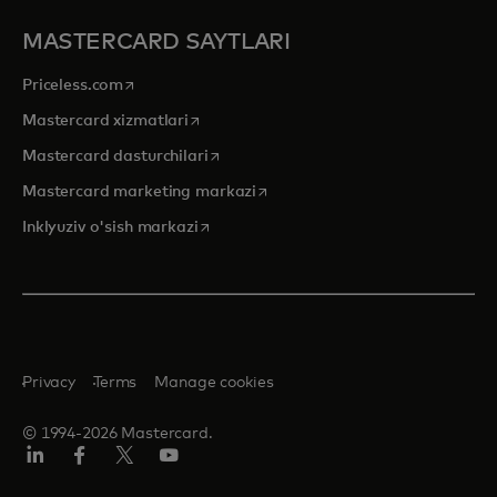
MASTERCARD SAYTLARI
opens in a new tab
Priceless.com
opens in a new tab
Mastercard xizmatlari
opens in a new tab
Mastercard dasturchilari
opens in a new tab
Mastercard marketing markazi
opens in a new tab
Inklyuziv o'sish markazi
Privacy
Terms
Manage cookies
© 1994-2026 Mastercard.
LinkedIn
Facebook
Twitter/X
YouTube