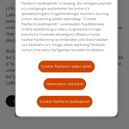
fayllarini boshqarish"ni bosing. Siz istalgan paytda
U Ford jamg'armasi boshqaruvi a'zosi va ilgari
o‘z roziligingiz sozlamalari bo‘yicha o‘z
qarashlaringizni o‘zgartirishingiz mumkin; buning
Lehigh universiteti va Demokratiya uchun milliy
uchun ekranning pastki qismidagi "Cookie
jamg'arma boshqaruvi a'zolari bo'lgan. U Lehigh
fayllarini boshqarish" vositasidan foydalanasiz
universitetida birinchi Prezidentning Faxriy a'zosi va
(o‘sha saytlarning o‘zida u tugmacha o‘rniga
Garvard universitetining Belfer fan va xalqaro
havola ko‘rinishida aks etgan). Mazkur holat
cookie fayllarining ayrimlaridan yoki barchasidan
aloqalar markazida katta ilmiy xodim bo'lgan.
voz kechishni o‘z ichiga oladi; saytning faoliyati
uchun o‘ta zarur bo‘lganlari bundan mustasno.
Rich Jorjtaun universitetida xalqaro munosabatlar
bo'yicha doktorlik darajasiga, Amerika universitetida
a'lo baholarga huquqshunoslik darajasiga, Jorjtaun
Cookie fayllarini qabul qilish
universiteti huquq markazida xalqaro huquq
bo'yicha imtiyozli huquq magistri darajasiga va
Lehigh universitetida fan bakalavri darajasiga ega.
Hammasini rad etish
opens in a new tab
LinkedIn’da kuzatib boring
Cookie fayllarini boshqarish