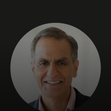
Siz uchun
Biznes uchun
Butun dunyo uchun
Innovatorlar uchun
Yangiliklar va trendlar