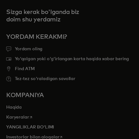
Sizga kerak bo'lganda biz
doim shu yerdamiz
YORDAM KERAKMI?
Yordam oling
Yo'qolgan yoki o'g'irlangan karta haqida xabar bering
Find ATM
Tez-tez so'raladigan savollar
KOMPANIYA
Haqida
opens in a new tab
Karyeralar
YANGILIKLAR BOʻLIMI
opens in a new tab
Investorlar bilan aloqalar