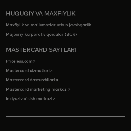
HUQUQIY VA MAXFIYLIK
Maxfiylik va ma'lumotlar uchun javobgarlik
Majburiy korporativ qoidalar (BCR)
MASTERCARD SAYTLARI
opens in a new tab
Priceless.com
opens in a new tab
Mastercard xizmatlari
opens in a new tab
Mastercard dasturchilari
opens in a new tab
Mastercard marketing markazi
opens in a new tab
Inklyuziv o'sish markazi