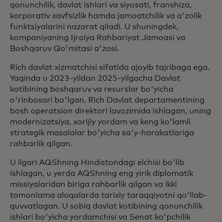
qonunchilik, davlat ishlari va siyosati, franshiza,
korporativ xavfsizlik hamda jamoatchilik va a'zolik
funktsiyalarini nazorat qiladi. U shuningdek,
kompaniyaning Ijroiya Rahbariyat Jamoasi va
Boshqaruv Qo'mitasi a'zosi.
Rich davlat xizmatchisi sifatida ajoyib tajribaga ega.
Yaqinda u 2023-yildan 2025-yilgacha Davlat
kotibining boshqaruv va resurslar bo'yicha
o'rinbosari bo'lgan. Rich Davlat departamentining
bosh operatsion direktori lavozimida ishlagan, uning
modernizatsiya, xorijiy yordam va keng ko'lamli
strategik masalalar bo'yicha sa'y-harakatlariga
rahbarlik qilgan.
U ilgari AQShning Hindistondagi elchisi bo'lib
ishlagan, u yerda AQShning eng yirik diplomatik
missiyalaridan biriga rahbarlik qilgan va ikki
tomonlama aloqalarda tarixiy taraqqiyotni qo'llab-
quvvatlagan. U sobiq davlat kotibining qonunchilik
ishlari bo'yicha yordamchisi va Senat ko'pchilik