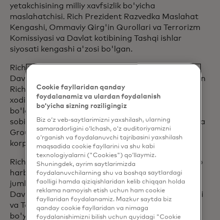
yetakchisining milliy xavfsizlik bo'yicha
maslahatchisi. Rich Prezident Razvedka Maslahat
Kengashi, Ommaviy Qirg'in Qurollari va Terrorizm
Komissiyasi va Davlat kotibining Tashqi ishlar
siyosati kengashi a'zosi bo'lgan.
Rich xususiy sektorda ham katta tajribaga ega.
Davlat departamentidagi so'nggi lavozimidan oldin
Cookie fayllaridan qanday
Rich Mastercard kompaniyasining bosh yuridik
foydalanamiz va ulardan foydalanish
xodimi va global davlat siyosati bo'limi boshlig'i
bo‘yicha sizning roziligingiz
bo'lgan. U Steptoe & Johnson yuridik firmasining
Biz o‘z veb-saytlarimizni yaxshilash, ularning
sobiq hamkori va global konsalting firmasi The Asia
samaradorligini o‘lchash, o‘z auditoriyamizni
Group vitse-raisi. U shuningdek, T. Roue Price
o‘rganish va foydalanuvchi tajribasini yaxshilash
korporativ direktorlar kengashida ishlagan.
maqsadida cookie fayllarini va shu kabi
texnologiyalarni ("Cookies") qo‘llaymiz.
Rich AQSh Harbiy-havo kuchlari faxriysi va ko'plab
Shuningdek, ayrim saytlarimizda
harbiy mukofotlar va fuqarolik mukofotlari,
foydalanuvchilarning shu va boshqa saytlardagi
faolligi hamda qiziqishlaridan kelib chiqqan holda
jumladan, "Xizmat ko'rsatganligi uchun" medali,
reklama namoyish etish uchun ham cookie
Davlat departamentining "Ajoyib xizmat" mukofoti
fayllaridan foydalanamiz. Mazkur saytda biz
va Tashqi aloqalar kengashining xalqaro aloqalar
qanday cookie fayllaridan va nimaga
bo'yicha stipendiyasi sohibidir.
foydalanishimizni bilish uchun quyidagi "Cookie