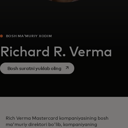
BOSH MA'MURIY XODIM
Richard R. Verma
opens in a new tab
Bosh suratni yuklab oling
Rich Verma Mastercard kompaniyasining bosh
ma'muriy direktori bo'lib, kompaniyaning