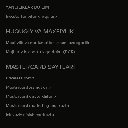
YANGILIKLAR BOʻLIMI
opens in a new tab
Investorlar bilan aloqalar
HUQUQIY VA MAXFIYLIK
Maxfiylik va ma'lumotlar uchun javobgarlik
Majburiy korporativ qoidalar (BCR)
MASTERCARD SAYTLARI
opens in a new tab
Priceless.com
opens in a new tab
Mastercard xizmatlari
opens in a new tab
Mastercard dasturchilari
opens in a new tab
Mastercard marketing markazi
opens in a new tab
Inklyuziv o'sish markazi