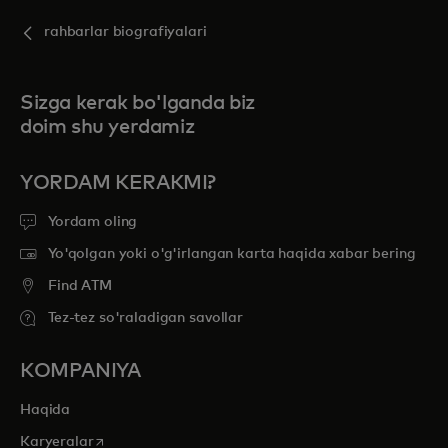
rahbarlar biografiyalari
Sizga kerak bo'lganda biz
doim shu yerdamiz
YORDAM KERAKMI?
Yordam oling
Yo'qolgan yoki o'g'irlangan karta haqida xabar bering
Find ATM
Tez-tez so'raladigan savollar
KOMPANIYA
Haqida
opens in a new tab
Karyeralar