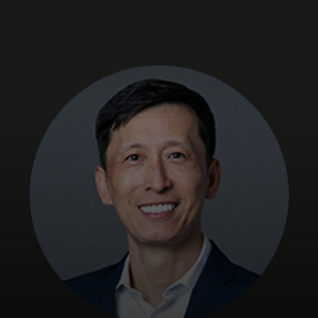
Siz uchun
Biznes uchun
Butun dunyo uchun
Innovatorlar uchun
Yangiliklar va trendlar