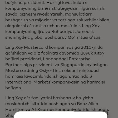
bo'yicha prezidenti. Hozirgi lavozimida u
kompaniyaning biznes strategiyasini ilgari surish,
savdo, biznesni rivojlantirish, mahsulotlarni
boshqarish va mijozlar va tartibga soluvchilar bilan
aloqalarni o'rnatish uchun mas'uldir. Ling Xay
kompaniyaning Ijroiya Rahbariyat Jamoasi,
shuningdek, global Boshqaruv Qo'mitasi a'zosi.
Ling Xay Mastercard kompaniyasiga 2010-yilda
qo'shilgan va o'z faoliyati davomida Buyuk Xitoy
bo'limi prezidenti, Londondagi Enterprise
Partnerships prezidenti va Singapurda joylashgan
Mastercardning Osiyo-Tinch okeani mintaqasi
hamraisi lavozimlarida ishlagan. Yaqinda u
International Markets kompaniyasining hamraisi
bo'lgan.
Ling Xay o'z faoliyatini boshqaruv bo'yicha
maslahatchi sifatida boshlagan va Booz Allen
Hamilton va AT Kearney kompaniyalarida ishlagan.
Shuningdek, u Bank of America va HSBCda rahbar