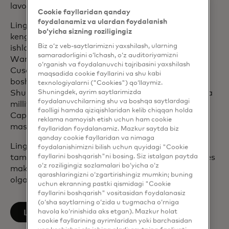
lavozimlarda ishlagan.
Cookie fayllaridan qanday
foydalanamiz va ulardan foydalanish
Ling Xay korporativ va notijorat tashkilotlar
bo‘yicha sizning roziligingiz
kengashlarida, shuningdek, kengash qo'mitalarida
Biz o‘z veb-saytlarimizni yaxshilash, ularning
ishlash bo'yicha katta tajribaga ega. U Wan Shi
samaradorligini o‘lchash, o‘z auditoriyamizni
Wang Lian Network Technology raisi, Sidneydagi
o‘rganish va foydalanuvchi tajribasini yaxshilash
Cuscal Limited boshqaruvi direktori va
maqsadida cookie fayllarini va shu kabi
boshqaruvning Xavflar qo'mitasi a'zosi.
texnologiyalarni ("Cookies") qo‘llaymiz.
Shuningdek, ayrim saytlarimizda
Shuningdek, u AQSh-Xitoy munosabatlari bo'yicha
foydalanuvchilarning shu va boshqa saytlardagi
milliy qo'mita direktori va Gonkongdagi CDIB
faolligi hamda qiziqishlaridan kelib chiqqan holda
Capital International kompaniyasining katta
reklama namoyish etish uchun ham cookie
maslahat kengashi a'zosi sifatida ishlaydi.
fayllaridan foydalanamiz. Mazkur saytda biz
qanday cookie fayllaridan va nimaga
Ling Xay Nyu-Yorkdagi Sent-Rouz kollejini
foydalanishimizni bilish uchun quyidagi "Cookie
fayllarini boshqarish"ni bosing. Siz istalgan paytda
tamomlagan va Chikago universitetining But biznes
o‘z roziligingiz sozlamalari bo‘yicha o‘z
maktabida biznes boshqaruvi magistri darajasini
qarashlaringizni o‘zgartirishingiz mumkin; buning
olgan.
uchun ekranning pastki qismidagi "Cookie
fayllarini boshqarish" vositasidan foydalanasiz
(o‘sha saytlarning o‘zida u tugmacha o‘rniga
opens in a new tab
LinkedIn’da kuzatib boring
havola ko‘rinishida aks etgan). Mazkur holat
cookie fayllarining ayrimlaridan yoki barchasidan