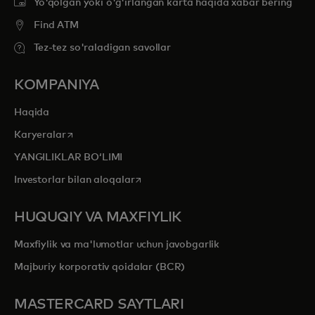
Yo'qolgan yoki o'g'irlangan karta haqida xabar bering
Find ATM
Tez-tez so'raladigan savollar
KOMPANIYA
Haqida
opens in a new tab
Karyeralar
YANGILIKLAR BOʻLIMI
opens in a new tab
Investorlar bilan aloqalar
HUQUQIY VA MAXFIYLIK
Maxfiylik va ma'lumotlar uchun javobgarlik
Majburiy korporativ qoidalar (BCR)
MASTERCARD SAYTLARI