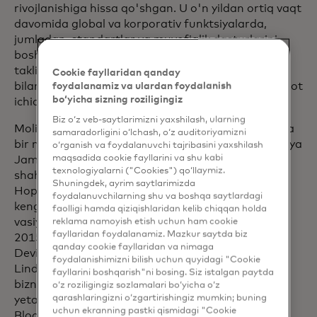
rivojlanishiga hissa qo'shgan. U o'n yildan ortiq vaqt
davomida global va korporativ funktsiyalarda,
jumladan, standartlar va muvofiqlik dasturlarini
boshqarish, kompaniyaning birlamchi ommaviy
taklifi ustida ishlash, kompaniyaning investorlar
Cookie fayllaridan qanday
bilan aloqalar funksiyasini yo'lga qo'yish va tashkilot
foydalanamiz va ulardan foydalanish
bo‘yicha sizning roziligingiz
ichida tijorat qat'iyligini oshirishda ishladi.
Biz o‘z veb-saytlarimizni yaxshilash, ularning
Moliyaviy inklyuzivlik va ko'ngillilikka ishtiyoqli Linda
samaradorligini o‘lchash, o‘z auditoriyamizni
bir nechta kengashlarda, jumladan, Accion, Yaponiya
o‘rganish va foydalanuvchi tajribasini yaxshilash
maqsadida cookie fayllarini va shu kabi
Jamiyati, Kistik Fibroz Jamg'armasi va Nyu-York
texnologiyalarni ("Cookies") qo‘llaymiz.
shahri uchun Hamkorlikda ishlaydi. U Operation
Shuningdek, ayrim saytlarimizda
Hope kompaniyasining Global maslahatchilar
foydalanuvchilarning shu va boshqa saytlardagi
kengashida ishlaydi va Manxettenvil kollejining
faolligi hamda qiziqishlaridan kelib chiqqan holda
vasiysi hisoblanadi. Jahon iqtisodiy forumi Lindani
reklama namoyish etish uchun ham cookie
fayllaridan foydalanamiz. Mazkur saytda biz
2015-yilda Yosh global lider deb e'lon qildi va u
qanday cookie fayllaridan va nimaga
Devid Rokfeller stipendiyasi sovrindori. 2020-yilda
foydalanishimizni bilish uchun quyidagi "Cookie
Linda Bloomberg Businessweek nashrining global
fayllarini boshqarish"ni bosing. Siz istalgan paytda
biznesni o'zgartirgan innovatorlar, tadbirkorlar va
o‘z roziligingiz sozlamalari bo‘yicha o‘z
qarashlaringizni o‘zgartirishingiz mumkin; buning
yetakchilarning yillik ro'yxati bo'lgan 2020-yilgi
uchun ekranning pastki qismidagi "Cookie
Bloomberg 50 ro'yxatiga kiritildi.