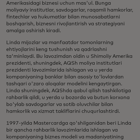
Amerikasidagi biznesi uchun mas'ul. Bunga
moliyaviy institutlar, savdogarlar, raqamli hamkorlar,
fintechlar va hukumatlar bilan munosabatlarni
boshqarish, biznesni rivojlantirish va strategiyani
amalga oshirish kiradi.
Linda mijozlar va manfaatdor tomonlarning
ehtiyojlarini keng tushunish va qadrlashni
ta'minlaydi. Bu lavozimdan oldin u Shimoliy Amerika
prezidenti, shuningdek, AQSh moliya institutlari
prezidenti lavozimlarida ishlagan va u yerda
kompaniyaning banklar bilan asosiy to'lovlardan
tashqari o'zaro aloqalar modelini kengaytirgan.
Linda shuningdek, AQShda qabul qilish tashkilotiga
rahbarlik qildi, u yerda u bozorda va butun korxona
bo'ylab savdogarlar va sotib oluvchilar bilan
hamkorlik va xizmat takliflarini chuqurlashtirdi.
1997-yilda Mastercardga qo'shilganidan beri Linda
bir qancha rahbarlik lavozimlarida ishlagan va
kompaniyaning biznes modeli va madaniyatining