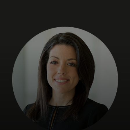
Siz uchun
Biznes uchun
Butun dunyo uchun
Innovatorlar uchun
Yangiliklar va trendlar