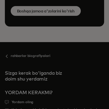
Boshqa jamoa a'zolarini ko'rish
rahbarlar biografiyalari
Sizga kerak bo'lganda biz
doim shu yerdamiz
YORDAM KERAKMI?
Yordam oling