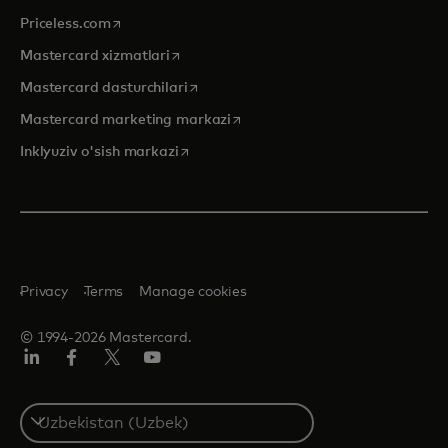
opens in a new tab
Priceless.com
opens in a new tab
Mastercard xizmatlari
opens in a new tab
Mastercard dasturchilari
opens in a new tab
Mastercard marketing markazi
opens in a new tab
Inklyuziv o'sish markazi
Privacy
Terms
Manage cookies
© 1994-2026 Mastercard.
LinkedIn
Facebook
Twitter/X
YouTube
Select
a
country