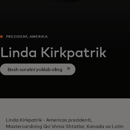
PREZIDENT, AMERIKA
Linda Kirkpatrik
opens in a new tab
Bosh suratni yuklab oling
Linda Kirkpatrik - Americas prezidenti,
Mastercardning Qo'shma Shtatlar, Kanada va Lotin