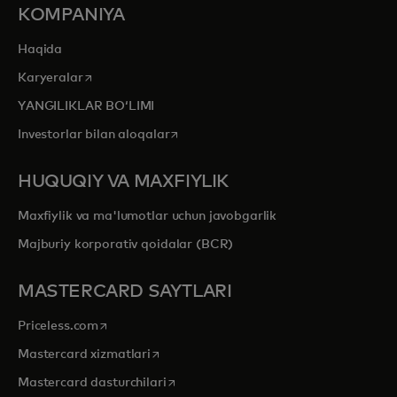
KOMPANIYA
Haqida
opens in a new tab
Karyeralar
YANGILIKLAR BOʻLIMI
opens in a new tab
Investorlar bilan aloqalar
HUQUQIY VA MAXFIYLIK
Maxfiylik va ma'lumotlar uchun javobgarlik
Majburiy korporativ qoidalar (BCR)
MASTERCARD SAYTLARI
opens in a new tab
Priceless.com
opens in a new tab
Mastercard xizmatlari
opens in a new tab
Mastercard dasturchilari