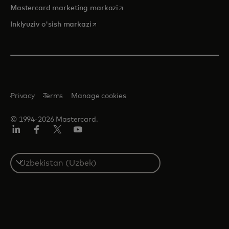
opens in a new tab
Mastercard marketing markazi
opens in a new tab
Inklyuziv o'sish markazi
Privacy
Terms
Manage cookies
© 1994-2026 Mastercard.
LinkedIn
Facebook
Twitter/X
YouTube
Select
a
country