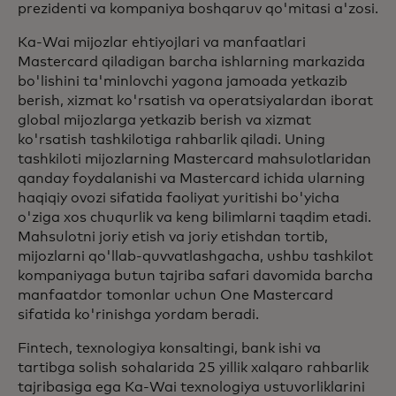
prezidenti va kompaniya boshqaruv qo'mitasi a'zosi.
Ka-Wai mijozlar ehtiyojlari va manfaatlari
Mastercard qiladigan barcha ishlarning markazida
bo'lishini ta'minlovchi yagona jamoada yetkazib
berish, xizmat ko'rsatish va operatsiyalardan iborat
global mijozlarga yetkazib berish va xizmat
ko'rsatish tashkilotiga rahbarlik qiladi. Uning
tashkiloti mijozlarning Mastercard mahsulotlaridan
qanday foydalanishi va Mastercard ichida ularning
haqiqiy ovozi sifatida faoliyat yuritishi bo'yicha
o'ziga xos chuqurlik va keng bilimlarni taqdim etadi.
Mahsulotni joriy etish va joriy etishdan tortib,
mijozlarni qo'llab-quvvatlashgacha, ushbu tashkilot
kompaniyaga butun tajriba safari davomida barcha
manfaatdor tomonlar uchun One Mastercard
sifatida ko'rinishga yordam beradi.
Fintech, texnologiya konsaltingi, bank ishi va
tartibga solish sohalarida 25 yillik xalqaro rahbarlik
tajribasiga ega Ka-Wai texnologiya ustuvorliklarini