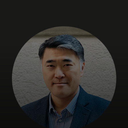
Siz uchun
Biznes uchun
Butun dunyo uchun
Innovatorlar uchun
Yangiliklar va trendlar