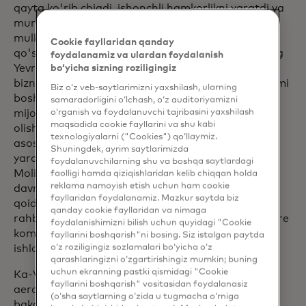
qayta ko'rib chiqdi, ishonchli hamkorlikni yaratdi va
murakkab dasturlarni amalga oshirishda qo'shma
mulkchilikni ta'minladi. 2023-yilda Mastercardga
Cookie fayllaridan qanday
qo'shilishdan oldin, Ka-Vay Fiserv kompaniyasining
foydalanamiz va ulardan foydalanish
Yevropa, Yaqin Sharq va Afrika moliya institutlari
bo‘yicha sizning roziligingiz
biznes operatsiyalari bo'yicha texnologiyalar bo'limi
Biz o‘z veb-saytlarimizni yaxshilash, ularning
boshlig'i lavozimida ishlagan. U bir qator yirik
samaradorligini o‘lchash, o‘z auditoriyamizni
o‘rganish va foydalanuvchi tajribasini yaxshilash
mijozlarni amalga oshirishda, First Data’ni sotib
maqsadida cookie fayllarini va shu kabi
olishda va shuningdek, keyingi avlod bulutga
texnologiyalarni ("Cookies") qo‘llaymiz.
asoslangan emissiya qayta ishlash platformasini
Shuningdek, ayrim saytlarimizda
yaratishda muhim rol o‘ynadi. Buyuk Britaniyaning
foydalanuvchilarning shu va boshqa saytlardagi
Moliyaviy xulq-atvor boshqarmasida ishlagan
faolligi hamda qiziqishlaridan kelib chiqqan holda
reklama namoyish etish uchun ham cookie
davrida u regulyatorning yetkazib berish tartib-
fayllaridan foydalanamiz. Mazkur saytda biz
qoidalariga tub o'zgarishlarni amalga oshirishga
qanday cookie fayllaridan va nimaga
rahbarlik qilgan. U ilgari Barclays Bank va Accenture
foydalanishimizni bilish uchun quyidagi "Cookie
kompaniyalarida ham rahbarlik lavozimlarida
fayllarini boshqarish"ni bosing. Siz istalgan paytda
o‘z roziligingiz sozlamalari bo‘yicha o‘z
ishlagan.
qarashlaringizni o‘zgartirishingiz mumkin; buning
uchun ekranning pastki qismidagi "Cookie
Ka-Vay Buyuk Britaniyaning Bristol universitetini
fayllarini boshqarish" vositasidan foydalanasiz
aerokosmik muhandislik bo'yicha muhandislik
(o‘sha saytlarning o‘zida u tugmacha o‘rniga
bakalavri darajasi bilan tamomlagan.