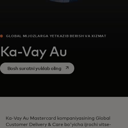
GLOBAL MIJOZLARGA YETKAZIB BERISH VA XIZMAT
KO'RSATISH BO'YICHA IJROCHI VITSE-PREZIDENT
Ka-Vay Au
opens in a new tab
Bosh suratni yuklab oling
Ka-Vay Au Mastercard kompaniyasining Global
Customer Delivery & Care bo'yicha ijrochi vitse-