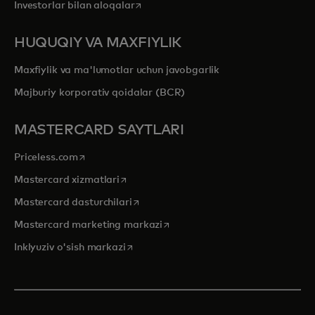
opens in a new tab
Investorlar bilan aloqalar
HUQUQIY VA MAXFIYLIK
Maxfiylik va ma'lumotlar uchun javobgarlik
Majburiy korporativ qoidalar (BCR)
MASTERCARD SAYTLARI
opens in a new tab
Priceless.com
opens in a new tab
Mastercard xizmatlari
opens in a new tab
Mastercard dasturchilari
opens in a new tab
Mastercard marketing markazi
opens in a new tab
Inklyuziv o'sish markazi