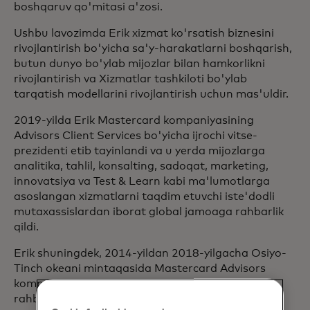
boshqaruv qo'mitasi a'zosi.
Ushbu lavozimda Erik xizmat ko'rsatish biznesini
rivojlantirish bo'yicha sa'y-harakatlarni boshqarish,
butun dunyo bo'ylab mijozlar bilan hamkorlikni
rivojlantirish va Xizmatlar tashkiloti bo'ylab
tarqatish modellarini rivojlantirish uchun mas'uldir.
2019-yilda Erik Mastercard kompaniyasining
Advisors Client Services bo'yicha ijrochi vitse-
prezidenti etib tayinlandi va u yerda mijozlarga
analitika, tahlil, konsalting, sadoqat, marketing,
innovatsiya va Test & Learn kabi ma'lumotlarga
asoslangan xizmatlarni taqdim etuvchi iste'dodli
mutaxassislardan iborat global jamoaga rahbarlik
qildi.
Erik shuningdek, 2014-yildan 2018-yilgacha Osiyo-
Tinch okeani mintaqasida Mastercard Advisors
kompaniyasining guruh rahbari va mintaqaviy
rahbari lavozimlarida ishlagan. 2001-yilda