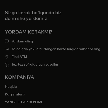
Sizga kerak bo'lganda biz
doim shu yerdamiz
YORDAM KERAKMI?
Yordam oling
Yo'qolgan yoki o'g'irlangan karta haqida xabar bering
Find ATM
Tez-tez so'raladigan savollar
KOMPANIYA
Haqida
opens in a new tab
Karyeralar
YANGILIKLAR BOʻLIMI