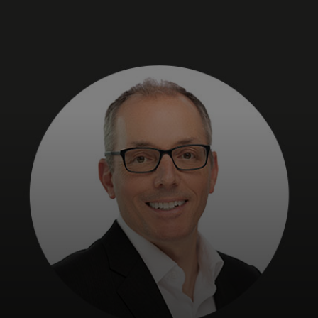
Siz uchun
Biznes uchun
Butun dunyo uchun
Innovatorlar uchun
Yangiliklar va trendlar