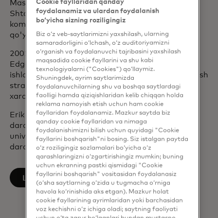
Cookie fayllaridan qanday
Mastercardga qo'shilganidan beri Erik Qo'shma
foydalanamiz va ulardan foydalanish
Shtatlarda turli lavozimlarda ishlagan va
bo‘yicha sizning roziligingiz
kompaniyaning xizmat ko'rsatish biznesini yo'lga
Biz o‘z veb-saytlarimizni yaxshilash, ularning
qo'yishga yordam bergan.
samaradorligini o‘lchash, o‘z auditoriyamizni
o‘rganish va foydalanuvchi tajribasini yaxshilash
2001-yilda Mastercardga qo'shilishdan oldin, Erik
maqsadida cookie fayllarini va shu kabi
Edgar, Dunn & Company konsalting firmasida
texnologiyalarni ("Cookies") qo‘llaymiz.
ishlagan va u yerda to'lovlar sohasida bozorga kirish
Shuningdek, ayrim saytlarimizda
strategiyasi, birja tahlili va faoliyatga asoslangan
foydalanuvchilarning shu va boshqa saytlardagi
faolligi hamda qiziqishlaridan kelib chiqqan holda
xarajatlarni o'rganishga ixtisoslashgan.
reklama namoyish etish uchun ham cookie
fayllaridan foydalanamiz. Mazkur saytda biz
Erik Kornell universitetida tarix bo'yicha bakalavr
qanday cookie fayllaridan va nimaga
darajasini magna cum laude va Oksford
foydalanishimizni bilish uchun quyidagi "Cookie
universitetida zamonaviy tarix bo'yicha doktorlik
fayllarini boshqarish"ni bosing. Siz istalgan paytda
darajasini oldi.
o‘z roziligingiz sozlamalari bo‘yicha o‘z
qarashlaringizni o‘zgartirishingiz mumkin; buning
uchun ekranning pastki qismidagi "Cookie
fayllarini boshqarish" vositasidan foydalanasiz
opens in a new tab
LinkedIn’da kuzatib boring
(o‘sha saytlarning o‘zida u tugmacha o‘rniga
havola ko‘rinishida aks etgan). Mazkur holat
cookie fayllarining ayrimlaridan yoki barchasidan
voz kechishni o‘z ichiga oladi; saytning faoliyati