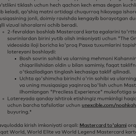
ʻstlikni tiklash uchun hech qachon kech emas degan kuchl
ib keladi, qoʻshiq matni ortidagi chuqurroq hikoyaga ishor
siqasining jonli, doimiy ravishda kengayib borayotgan dun
lli vizual ishoralarni ochib beradi.
2-fevraldan boshlab Mastercard karta egalarini to'rtt
sovrinlardan birini yutib olish imkoniyati uchun "The G
videosida iloji boricha ko'proq Pasxa tuxumlarini top
lotereyani boshlaydi:
Bosh sovrin sohibi va ularning mehmoni Kahanni
chiqarilishidan oldin u bilan samimiy, faqat takli
o'tkaziladigan tinglash kechasiga taklif qilinadi.
Uchta qo'shimcha birinchi o'rin sohibi va ularn
va uning musiqasiga yaqinroq bo'lish uchun Mas
ilhomlangan "Preciless Experience" mukofotiga sa
Lotereyada qanday ishtirok etishingiz mumkinligi haqid
uchun barcha tafsilotlar uchun
unexcible.com/noahka
buyuring.*
vqulodda kirish imkoniyati orqali:
Mastercard to'plami
orqa
aqat World, World Elite va World Legend Mastercard karta