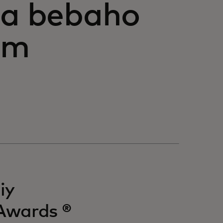
ga bebaho
im
iy
Awards ®