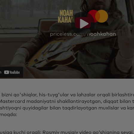
bizni qo'shiqlar, his-tuyg'ular va lahzalar orqali birlasht
Mastercard madaniyatni shakllantirayotgan, diqqat bilan 
shtiyoqni quyidagilar bilan taqdirlayotgan muxlislar va kar
amoqda:
siqa kuchi orqali: Rasmiy musiqiy video qoʻshiqning sevgi,