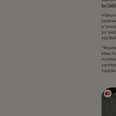
ko'rish
Videon
yaqinla
o'yinin
bo'ylab
tajriba
"Muxlis
bilan h
mumkin 
yarata
haqida