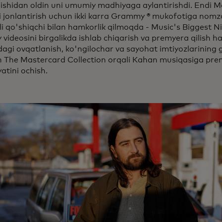
lishidan oldin uni umumiy madhiyaga aylantirishdi. Endi 
i jonlantirish uchun ikki karra Grammy ® mukofotiga nomz
li qo'shiqchi bilan hamkorlik qilmoqda - Music's Biggest N
 videosini birgalikda ishlab chiqarish va premyera qilish 
agi ovqatlanish, ko'ngilochar va sayohat imtiyozlarining 
n The Mastercard Collection orqali Kahan musiqasiga pre
atini ochish.