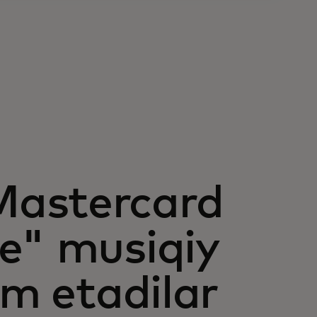
Mastercard
e" musiqiy
im etadilar