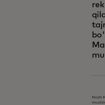
rek
qil
taj
bo'
Mas
mus
Noah K
muxlisl