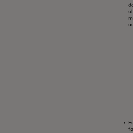
do
ol
mu
aq
Fa
f