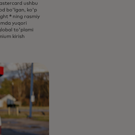
Mastercard ushbu
od bo'lgan, ko'p
ight ® ning rasmiy
hamda yuqori
global to'plami
mium kirish