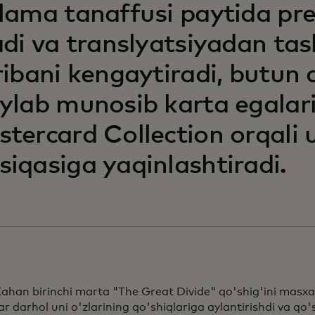
lama tanaffusi paytida p
adi va translyatsiyadan ta
ribani kengaytiradi, butun
ylab munosib karta egalari
tercard Collection orqali 
iqasiga yaqinlashtiradi.
ahan birinchi marta "The Great Divide" qo'shig'ini masxa
ar darhol uni o'zlarining qo'shiqlariga aylantirishdi va qo