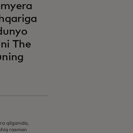
remyera
shqariga
 dunyo
ni The
uning
ra qilganida,
'shiq rasman