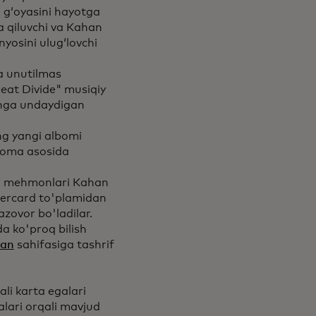
i gʻoyasini hayotga
a qiluvchi va Kahan
yosini ulugʻlovchi
a unutilmas
reat Divide" musiqiy
ishga undaydigan
ng yangi albomi
fnoma asosida
ing mehmonlari Kahan
tercard to'plamidan
zovor bo'ladilar.
a ko'proq bilish
han
sahifasiga tashrif
li karta egalari
lari orqali mavjud