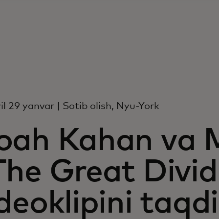
il 29 yanvar | Sotib olish, Nyu-York
oah Kahan va 
The Great Divid
deoklipini taqd