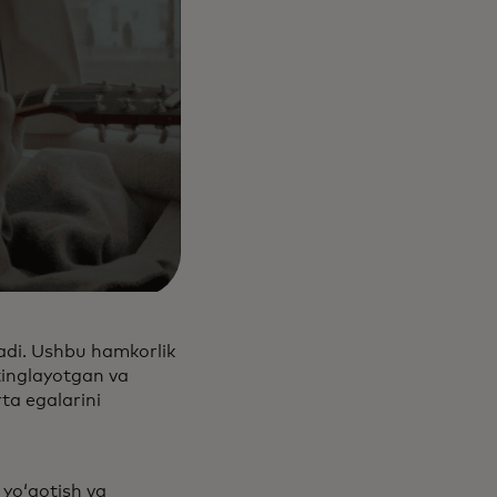
iradi. Ushbu hamkorlik
tinglayotgan va
ta egalarini
 yoʻqotish va