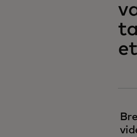
v
ta
e
Bre
vid