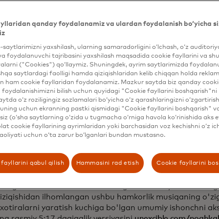
yllaridan qanday foydalanamiz va ulardan foydalanish bo‘yicha si
iz
b-saytlarimizni yaxshilash, ularning samaradorligini o‘lchash, o‘z auditori
va foydalanuvchi tajribasini yaxshilash maqsadida cookie fayllarini va shu
alarni ("Cookies") qo‘llaymiz. Shuningdek, ayrim saytlarimizda foydalan
hqa saytlardagi faolligi hamda qiziqishlaridan kelib chiqqan holda rekl
n ham cookie fayllaridan foydalanamiz. Mazkur saytda biz qanday cookie
foydalanishimizni bilish uchun quyidagi "Cookie fayllarini boshqarish"ni 
aytda o‘z roziligingiz sozlamalari bo‘yicha o‘z qarashlaringizni o‘zgartiris
ning uchun ekranning pastki qismidagi "Cookie fayllarini boshqarish" v
iz (o‘sha saytlarning o‘zida u tugmacha o‘rniga havola ko‘rinishida aks e
at cookie fayllarining ayrimlaridan yoki barchasidan voz kechishni o‘z ich
aoliyati uchun o‘ta zarur bo‘lganlari bundan mustasno.
ng uzoq kutilgan yangi singli "The Great Divide" 24-aprel
shtirilgan shu nomdagi albomidan 30-yanvarda chiqariladi
fayllarini qabul qilish
Hammasini rad etish
Cookie fayllarini bo
-fevral kuni, Mastercardning 2026-yilgi Grammy mukofotla
atsiyasidagi reklama vaqtida namoyish etiladi — bu Kahan 
ing o'zi tomonidan shakllantirilgan madaniy lahzani angl
iziqishidan ilhomlangan ushbu hamkorlik musiqaning o'zig
xotiralarni yaratish kuchiga bo'lgan umumiy ishonchni aks 
ng rasmiy 5:17 daqiqalik versiyasini
unexcible.com/noahka