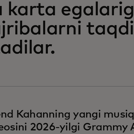
a karta egalari
jribalarni taqd
tadilar.
nd Kahanning yangi musiq
eosini 2026-yilgi Grammy 