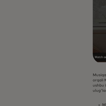
Musiqa 
orqali 
ushbu i
ulug'l
Mu