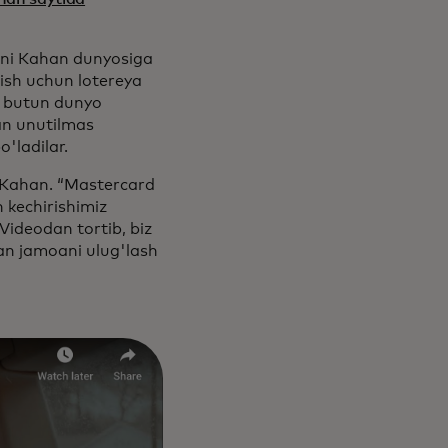
ini Kahan dunyosiga
hish uchun lotereya
i butun dunyo
an unutilmas
'ladilar.
di Kahan. “Mastercard
 kechirishimiz
Videodan tortib, biz
an jamoani ulug'lash