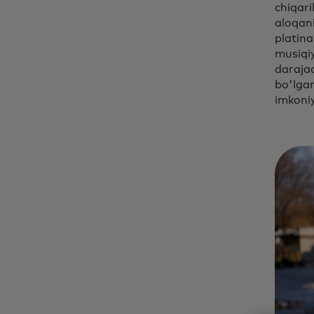
chiqari
aloqan
platina
musiqiy
darajad
bo'lga
imkoniy