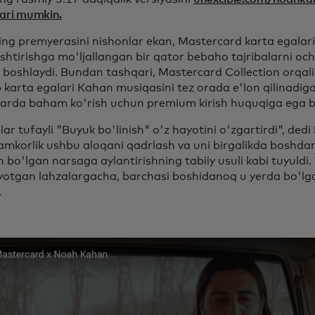
lari mumkin.
ing premyerasini nishonlar ekan, Mastercard karta egalar
shtirishga mo'ljallangan bir qator bebaho tajribalarni oc
i boshlaydi. Bundan tashqari, Mastercard Collection orqal
 karta egalari Kahan musiqasini tez orada e'lon qilinadig
larda baham ko'rish uchun premium kirish huquqiga ega bo
lar tufayli "Buyuk bo'linish" o'z hayotini o'zgartirdi", de
amkorlik ushbu aloqani qadrlash va uni birgalikda boshdan
bo'lgan narsaga aylantirishning tabiiy usuli kabi tuyuldi. 
yotgan lahzalargacha, barchasi boshidanoq u yerda bo'lg
.