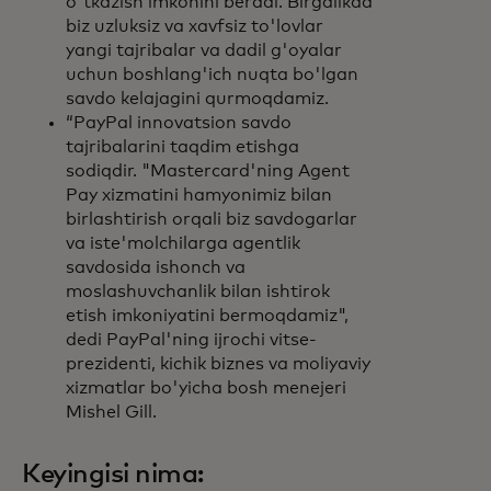
o'tkazish imkonini beradi. Birgalikda
biz uzluksiz va xavfsiz to'lovlar
yangi tajribalar va dadil g'oyalar
uchun boshlang'ich nuqta bo'lgan
savdo kelajagini qurmoqdamiz.
“PayPal innovatsion savdo
tajribalarini taqdim etishga
sodiqdir. "Mastercard'ning Agent
Pay xizmatini hamyonimiz bilan
birlashtirish orqali biz savdogarlar
va iste'molchilarga agentlik
savdosida ishonch va
moslashuvchanlik bilan ishtirok
etish imkoniyatini bermoqdamiz",
dedi PayPal'ning ijrochi vitse-
prezidenti, kichik biznes va moliyaviy
xizmatlar bo'yicha bosh menejeri
Mishel Gill.
Keyingisi nima: