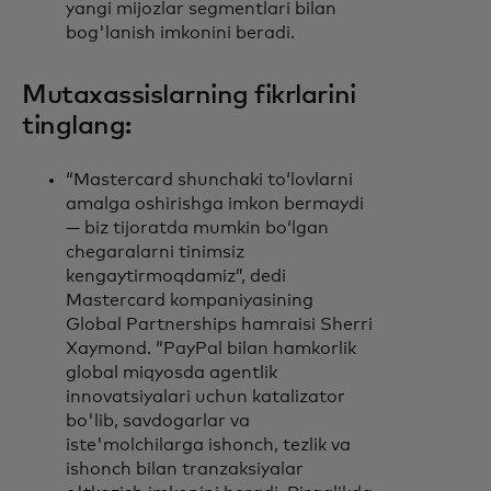
yangi mijozlar segmentlari bilan
bog'lanish imkonini beradi.
Mutaxassislarning fikrlarini
tinglang:
“Mastercard shunchaki toʻlovlarni
amalga oshirishga imkon bermaydi
— biz tijoratda mumkin boʻlgan
chegaralarni tinimsiz
kengaytirmoqdamiz”, dedi
Mastercard kompaniyasining
Global Partnerships hamraisi Sherri
Xaymond. “PayPal bilan hamkorlik
global miqyosda agentlik
innovatsiyalari uchun katalizator
bo'lib, savdogarlar va
iste'molchilarga ishonch, tezlik va
ishonch bilan tranzaksiyalar