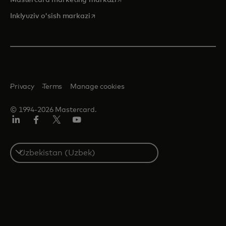
Mastercard marketing markazi
opens in a new tab
Inklyuziv o'sish markazi
Privacy
Terms
Manage cookies
© 1994-2026 Mastercard.
LinkedIn
Facebook
Twitter/X
YouTube
Select
a
country