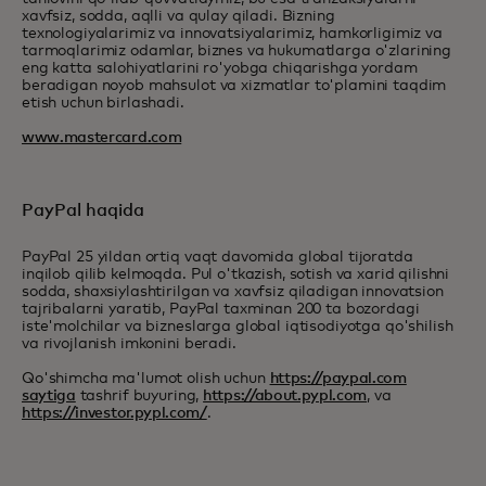
xavfsiz, sodda, aqlli va qulay qiladi. Bizning
texnologiyalarimiz va innovatsiyalarimiz, hamkorligimiz va
tarmoqlarimiz odamlar, biznes va hukumatlarga o'zlarining
eng katta salohiyatlarini ro'yobga chiqarishga yordam
beradigan noyob mahsulot va xizmatlar to'plamini taqdim
etish uchun birlashadi.
www.mastercard.com
PayPal haqida
PayPal 25 yildan ortiq vaqt davomida global tijoratda
inqilob qilib kelmoqda. Pul o'tkazish, sotish va xarid qilishni
sodda, shaxsiylashtirilgan va xavfsiz qiladigan innovatsion
tajribalarni yaratib, PayPal taxminan 200 ta bozordagi
iste'molchilar va bizneslarga global iqtisodiyotga qo'shilish
va rivojlanish imkonini beradi.
Qo'shimcha ma'lumot olish uchun
https://paypal.com
saytiga
tashrif buyuring,
https://about.pypl.com
, va
https://investor.pypl.com/
.