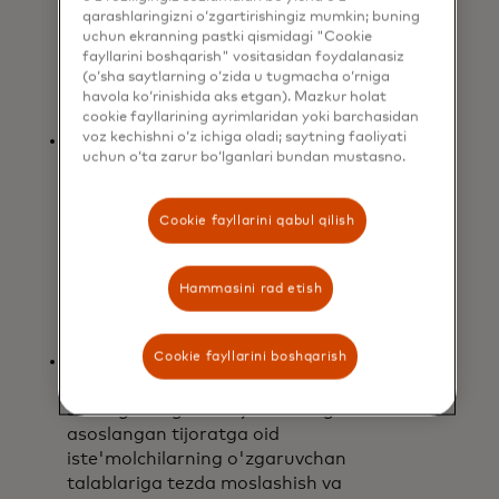
tobora ko'proq rol o'ynab
qarashlaringizni o‘zgartirishingiz mumkin; buning
uchun ekranning pastki qismidagi "Cookie
kelayotganligi sababli, savdogarlar
fayllarini boshqarish" vositasidan foydalanasiz
va kichik bizneslar ham ushbu
(o‘sha saytlarning o‘zida u tugmacha o‘rniga
to'lovlarni tushunishi, ishonishi va
havola ko‘rinishida aks etgan). Mazkur holat
qo'llab-quvvatlashi juda muhimdir.
cookie fayllarining ayrimlaridan yoki barchasidan
voz kechishni o‘z ichiga oladi; saytning faoliyati
PayPal orqali to'lovni taklif qiluvchi
uchun o‘ta zarur bo‘lganlari bundan mustasno.
savdogarlar murakkab texnik
talablarsiz — ishqalanishni
kamaytirish, konversiya stavkalarini
Cookie fayllarini qabul qilish
yaxshilash va savatdan voz
kechishni kamaytirishga yordam
bermasdan, sun'iy intellektga
Hammasini rad etish
asoslangan tijoratda osongina
ishtirok etishlari mumkin.
Cookie fayllarini boshqarish
Bu nafaqat xarid qilish tajribasini
soddalashtiradi, balki
savdogarlarga sun'iy intellektga
asoslangan tijoratga oid
iste'molchilarning o'zgaruvchan
talablariga tezda moslashish va