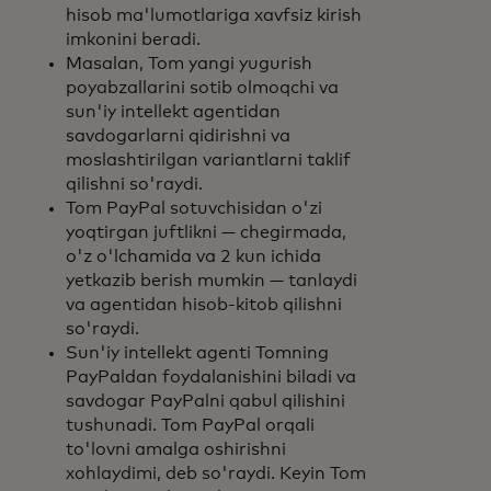
hisob ma'lumotlariga xavfsiz kirish
imkonini beradi.
Masalan, Tom yangi yugurish
poyabzallarini sotib olmoqchi va
sun'iy intellekt agentidan
savdogarlarni qidirishni va
moslashtirilgan variantlarni taklif
qilishni so'raydi.
Tom PayPal sotuvchisidan o'zi
yoqtirgan juftlikni — chegirmada,
o'z o'lchamida va 2 kun ichida
yetkazib berish mumkin — tanlaydi
va agentidan hisob-kitob qilishni
so'raydi.
Sun'iy intellekt agenti Tomning
PayPaldan foydalanishini biladi va
savdogar PayPalni qabul qilishini
tushunadi. Tom PayPal orqali
to'lovni amalga oshirishni
xohlaydimi, deb so'raydi. Keyin Tom