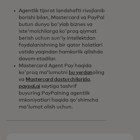
Agentlik tijorat landshafti rivojlanib
borishi bilan, Mastercard va PayPal
butun dunyo bo'ylab biznes va
iste'molchilarga ko'proq qiymat
berish uchun sun'iy intellektdan
foydalanishning bir qator holatlari
ustida yaqindan hamkorlik qilishda
davom etadilar.
Mastercard Agent Pay haqida
ko'proq ma'lumotni
bu yerdan
oling
va
Mastercard dasturchilarida
.
paypal.ai
saytiga tashrif
buyuring PayPalning agentlik
imkoniyatlari haqida qo'shimcha
ma'lumot olish uchun.