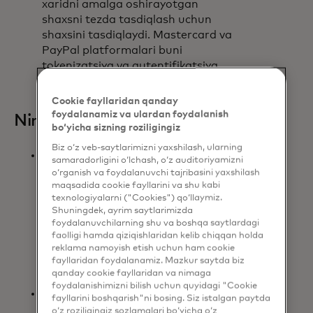
xaridni amalga oshirayotgan
shaxsni tezda tasdiqlash uchun
shaxsini tasdiqlaydi. Mastercard va
PayPal platformalari buni
tokenizatsiya va autentifikatsiya
orqali uzluksiz va xavfsiz qiladi.
Cookie fayllaridan qanday
foydalanamiz va ulardan foydalanish
Nima uchun bu muhim:
bo‘yicha sizning roziligingiz
Biz o‘z veb-saytlarimizni yaxshilash, ularning
Dunyo bo'ylab iste'molchilar va
samaradorligini o‘lchash, o‘z auditoriyamizni
bizneslar to'lovlarini himoya qilish
o‘rganish va foydalanuvchi tajribasini yaxshilash
uchun Mastercard va PayPalga
maqsadida cookie fayllarini va shu kabi
texnologiyalarni ("Cookies") qo‘llaymiz.
tayanadilar. Mastercard Agent
Shuningdek, ayrim saytlarimizda
Pay’ni PayPal hamyoniga
foydalanuvchilarning shu va boshqa saytlardagi
integratsiya qilish sun’iy intellektga
faolligi hamda qiziqishlaridan kelib chiqqan holda
asoslangan xaridlar xavfsizligini
reklama namoyish etish uchun ham cookie
fayllaridan foydalanamiz. Mazkur saytda biz
yanada oshiradi va shu bilan birga
qanday cookie fayllaridan va nimaga
tanlov imkoniyatlarini kengaytiradi.
foydalanishimizni bilish uchun quyidagi "Cookie
Sun'iy intellekt agentlari
fayllarini boshqarish"ni bosing. Siz istalgan paytda
foydalanuvchilar nomidan tijoratda
o‘z roziligingiz sozlamalari bo‘yicha o‘z