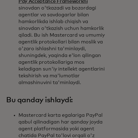
Pay Acceptance Frameworkni
sinovdan o'tkazadi va bozordagi
agentlar va savdogarlar bilan
hamkorlikda ishlab chiqish va
sinovdan o'tkazish uchun hamkorlik
qiladi. Bu ish Mastercard va umumiy
agentlik protokollari bilan moslik va
o'zaro ishlashni ta'minlaydi,
shuningdek, yaqinda e'lon qilingan
agentlik protokollariga mos
keladigan sun'iy intellekt agentlarini
tekshirish va ma'lumotlar
almashinuvini ta'minlaydi.
Bu qanday ishlaydi:
Mastercard karta egalariga PayPal
qabul qilinadigan har qanday joyda
agent platformasida yoki agent
chatida PayPal to'lovi orqali o'z