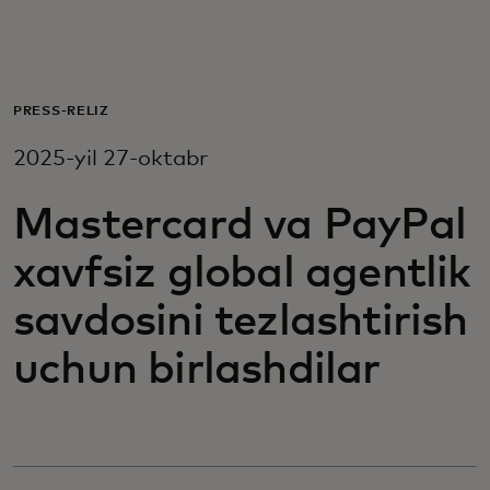
Siz uchun
Biznes uchun
PRESS-RELIZ
2025-yil 27-oktabr
Butun dunyo uchun
Mastercard va PayPal
Innovatorlar uchun
xavfsiz global agentlik
savdosini tezlashtirish
Yangiliklar va trendlar
uchun birlashdilar