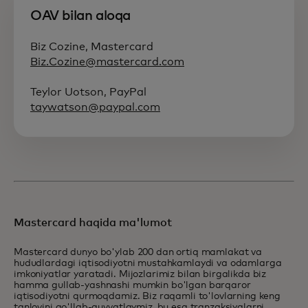
OAV bilan aloqa
Biz Cozine, Mastercard
Biz.Cozine@mastercard.com
Teylor Uotson, PayPal
taywatson@paypal.com
Mastercard haqida ma'lumot
Mastercard dunyo bo'ylab 200 dan ortiq mamlakat va
hududlardagi iqtisodiyotni mustahkamlaydi va odamlarga
imkoniyatlar yaratadi. Mijozlarimiz bilan birgalikda biz
hamma gullab-yashnashi mumkin bo'lgan barqaror
iqtisodiyotni qurmoqdamiz. Biz raqamli to'lovlarning keng
tanlovini qo'llab-quvvatlaymiz, bu esa tranzaksiyalarni