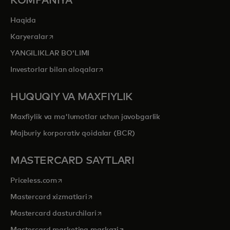
KOMPANIYA
Haqida
opens in a new tab
Karyeralar
YANGILIKLAR BOʻLIMI
opens in a new tab
Investorlar bilan aloqalar
HUQUQIY VA MAXFIYLIK
Maxfiylik va ma'lumotlar uchun javobgarlik
Majburiy korporativ qoidalar (BCR)
MASTERCARD SAYTLARI
opens in a new tab
Priceless.com
opens in a new tab
Mastercard xizmatlari
opens in a new tab
Mastercard dasturchilari
opens in a new tab