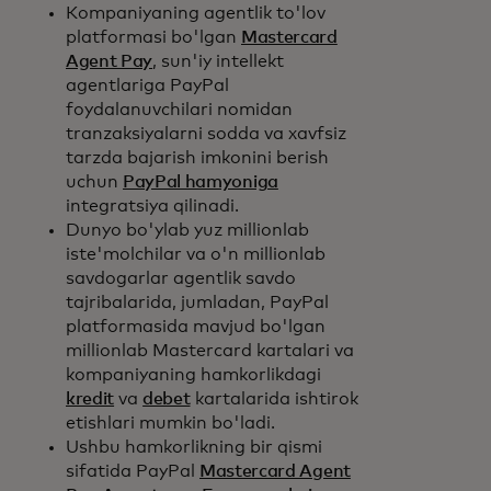
Kompaniyaning agentlik to'lov
platformasi bo'lgan
Mastercard
Agent Pay
, sun'iy intellekt
agentlariga PayPal
foydalanuvchilari nomidan
tranzaksiyalarni sodda va xavfsiz
tarzda bajarish imkonini berish
uchun
PayPal hamyoniga
integratsiya qilinadi.
Dunyo bo'ylab yuz millionlab
iste'molchilar va o'n millionlab
savdogarlar agentlik savdo
tajribalarida, jumladan, PayPal
platformasida mavjud bo'lgan
millionlab Mastercard kartalari va
kompaniyaning hamkorlikdagi
kredit
va
debet
kartalarida ishtirok
etishlari mumkin bo'ladi.
Ushbu hamkorlikning bir qismi
sifatida PayPal
Mastercard Agent