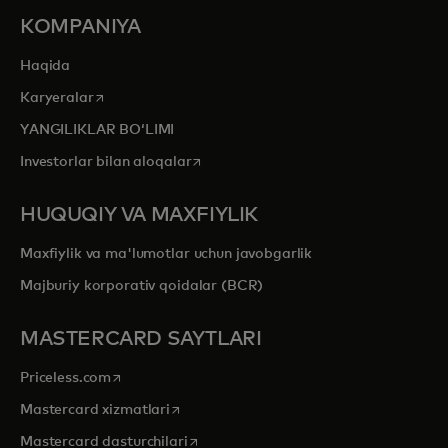
KOMPANIYA
Haqida
opens in a new tab
Karyeralar
YANGILIKLAR BOʻLIMI
opens in a new tab
Investorlar bilan aloqalar
HUQUQIY VA MAXFIYLIK
Maxfiylik va ma'lumotlar uchun javobgarlik
Majburiy korporativ qoidalar (BCR)
MASTERCARD SAYTLARI
opens in a new tab
Priceless.com
opens in a new tab
Mastercard xizmatlari
opens in a new tab
Mastercard dasturchilari