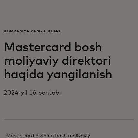
Siz uchun
Biznes uchun
KOMPANIYA YANGILIKLARI
Mastercard bosh
Butun dunyo uchun
moliyaviy direktori
Innovatorlar uchun
haqida yangilanish
Yangiliklar va trendlar
2024-yil 16-sentabr
Mastercard oʻzining bosh moliyaviy