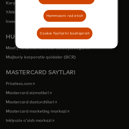
opens in a new tab
Karyeralar
YANGILIKLAR BOʻLIMI
Hammasini rad etish
opens in a new tab
Investorlar bilan aloqalar
Cookie fayllarini boshqarish
HUQUQIY VA MAXFIYLIK
Maxfiylik va ma'lumotlar uchun javobgarlik
Majburiy korporativ qoidalar (BCR)
MASTERCARD SAYTLARI
opens in a new tab
Priceless.com
opens in a new tab
Mastercard xizmatlari
opens in a new tab
Mastercard dasturchilari
opens in a new tab
Mastercard marketing markazi
opens in a new tab
Inklyuziv o'sish markazi