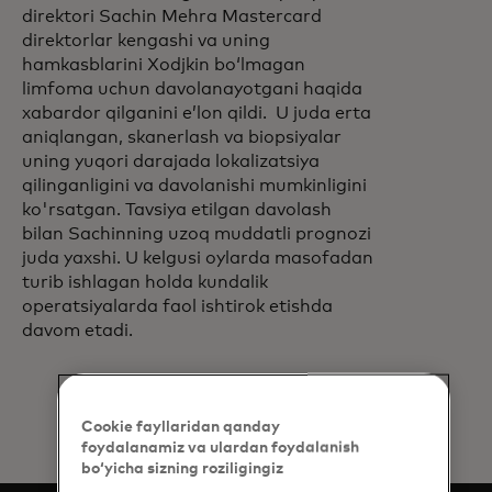
direktori Sachin Mehra Mastercard
direktorlar kengashi va uning
hamkasblarini Xodjkin boʻlmagan
limfoma uchun davolanayotgani haqida
xabardor qilganini eʼlon qildi. U juda erta
aniqlangan, skanerlash va biopsiyalar
uning yuqori darajada lokalizatsiya
qilinganligini va davolanishi mumkinligini
ko'rsatgan. Tavsiya etilgan davolash
bilan Sachinning uzoq muddatli prognozi
juda yaxshi. U kelgusi oylarda masofadan
turib ishlagan holda kundalik
operatsiyalarda faol ishtirok etishda
davom etadi.
Cookie fayllaridan qanday
foydalanamiz va ulardan foydalanish
bo‘yicha sizning roziligingiz