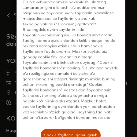
Biz o‘z veb-saytlarimizni yaxshilash, ularning
samaradorligini o‘lchash, o‘z auditoriyamizni
o‘rganish va foydalanuvchi tajribasini yaxshilash
Sentabr
maqsadida cookie fayllarini va shu kabi
texnologiyalarni ("Cookies") qo‘llaymiz.
Shuningdek, ayrim saytlarimizda
foydalanuvchilarning shu va boshqa saytlardagi
Sizga kerak bo'lganda biz
faolligi hamda qiziqishlaridan kelib chiqqan holda
doim shu yerdamiz
reklama namoyish etish uchun ham cookie
fayllaridan foydalanamiz. Mazkur saytda biz
qanday cookie fayllaridan va nimaga
YORDAM KERAKMI?
foydalanishimizni bilish uchun quyidagi "Cookie
fayllarini boshqarish"ni bosing. Siz istalgan paytda
Yordam oling
o‘z roziligingiz sozlamalari bo‘yicha o‘z
qarashlaringizni o‘zgartirishingiz mumkin; buning
Yo'qolgan yoki o'g'irlangan karta haqida xabar bering
uchun ekranning pastki qismidagi "Cookie
fayllarini boshqarish" vositasidan foydalanasiz
Find ATM
(o‘sha saytlarning o‘zida u tugmacha o‘rniga
havola ko‘rinishida aks etgan). Mazkur holat
Tez-tez so'raladigan savollar
cookie fayllarining ayrimlaridan yoki barchasidan
voz kechishni o‘z ichiga oladi; saytning faoliyati
KOMPANIYA
uchun o‘ta zarur bo‘lganlari bundan mustasno.
Haqida
Cookie fayllarini qabul qilish