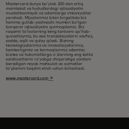
Mastercard dunyo bo'ylab 200 dan ortiq
mamlakat va hududlardagi iqtisodiyotni
mustahkamlaydi va odamlarga imkoniyatlar
yaratadi. Mijozlarimiz bilan birgalikda biz
hamma gullab-yashnashi mumkin bo'lgan
barqaror iqtisodiyotni qurmoqdamiz. Biz
raqamli to'lovlarning keng tanlovini qo'llab-
quvvatlaymiz, bu esa tranzaksiyalarni xavfsiz,
sodda, aqlli va qulay qiladi. Bizning
texnologiyalarimiz va innovatsiyalarimiz,
hamkorligimiz va tarmoqlarimiz odamlar,
biznes va hukumatlarga o'zlarining eng katta
salohiyatlarini ro'yobga chiqarishga yordam
beradigan noyob mahsulot va xizmatlar
to'plamini taqdim etish uchun birlashadi.
opens in a new tab
www.mastercard.com