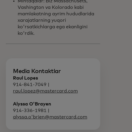
Mintaqalar: Biz Massachusets,
Vashington va Kolorado kabi
mamlakatning ayrim hududlarida
xarajatlarning yuqori
ko'rsatkichlarga ega ekanligini
ko'rdik.
Media Kontaktlar
Raul Lopes
914-841-7049 |
raul.lopez@mastercard.com
Alyssa O'Brayen
914-336-1981 |
alyssa.o'brien@mastercard.com