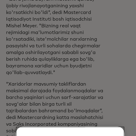
ijobiy rivojlanayotganining yaxshi
ko'rsatkichi bo'ldi", dedi Mastercard
Iqtisodiyot Instituti bosh iqtisodchisi
Mishel Meyer. "Bizning real vaqt
rejimidagi ma'lumotlarimiz shuni
ko'rsatadiki, iste'molchilar narxlarning
pasayishi va turli sohalarda chegirmalar
amalga oshirilayotgani sababli sovg'a
berish ruhida qulayliklarga ega bo'lib,
bayramona xaridlar uchun byudjetni
qo'llab-quvvatlaydi."
“Xaridorlar mavsumiy takliflardan
maksimal darajada foydalanmoqdalar va
barcha yaqinlari uchun sarf-xarajatlar va
sovg'alar bilan birga turli xil
tajribalardan bahramand bo'lmoqdalar”,
dedi Mastercardning katta maslahatchisi
va Saks Incorporated kompaniyasining
sobiq bosh direktori va raisi Stiv Sadove.