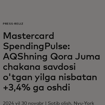
Siz uchun
Biznes uchun
PRESS-RELIZ
Mastercard
Butun dunyo uchun
SpendingPulse:
Innovatorlar uchun
AQShning Qora Juma
chakana savdosi
Yangiliklar va trendlar
o'tgan yilga nisbatan
+3,4% ga oshdi
2024 yil 30 noyabr | Sotib olish, Nyu-York