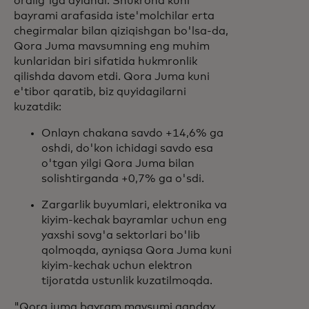
oralig'iga aylandi. Shukrona kuni
bayrami arafasida iste'molchilar erta
chegirmalar bilan qiziqishgan bo'lsa-da,
Qora Juma mavsumning eng muhim
kunlaridan biri sifatida hukmronlik
qilishda davom etdi. Qora Juma kuni
e'tibor qaratib, biz quyidagilarni
kuzatdik:
Onlayn chakana savdo +14,6% ga
oshdi, do'kon ichidagi savdo esa
o'tgan yilgi Qora Juma bilan
solishtirganda +0,7% ga o'sdi.
Zargarlik buyumlari, elektronika va
kiyim-kechak bayramlar uchun eng
yaxshi sovg'a sektorlari bo'lib
qolmoqda, ayniqsa Qora Juma kuni
kiyim-kechak uchun elektron
tijoratda ustunlik kuzatilmoqda.
"Qora juma bayram mavsumi qanday