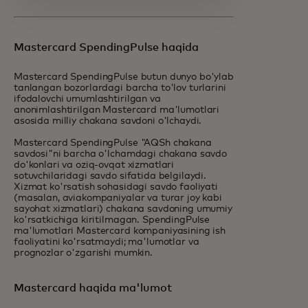
Mastercard SpendingPulse haqida
Mastercard SpendingPulse butun dunyo bo'ylab
tanlangan bozorlardagi barcha to'lov turlarini
ifodalovchi umumlashtirilgan va
anonimlashtirilgan Mastercard ma'lumotlari
asosida milliy chakana savdoni o'lchaydi.
Mastercard SpendingPulse "AQSh chakana
savdosi"ni barcha o'lchamdagi chakana savdo
do'konlari va oziq-ovqat xizmatlari
sotuvchilaridagi savdo sifatida belgilaydi.
Xizmat ko'rsatish sohasidagi savdo faoliyati
(masalan, aviakompaniyalar va turar joy kabi
sayohat xizmatlari) chakana savdoning umumiy
ko'rsatkichiga kiritilmagan. SpendingPulse
ma'lumotlari Mastercard kompaniyasining ish
faoliyatini ko'rsatmaydi; ma'lumotlar va
prognozlar o'zgarishi mumkin.
Mastercard haqida ma'lumot