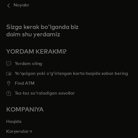
Noyabr
Sizga kerak bo'lganda biz
doim shu yerdamiz
YORDAM KERAKMI?
Yordam oling
Yo'qolgan yoki o'g'irlangan karta haqida xabar bering
Find ATM
Tez-tez so'raladigan savollar
KOMPANIYA
Haqida
opens in a new tab
Karyeralar