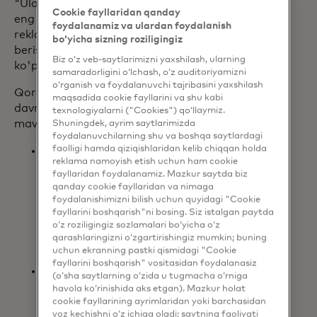
"Ular xarid qilishda strategikroq bo'lib,
Cookie fayllaridan qanday
eng katta qiymatga ega deb hisoblagan
foydalanamiz va ulardan foydalanish
reklama aktsiyalariga ustuvor ahamiyat
bo‘yicha sizning roziligingiz
berishadi - hamyonlarini ochishadi, lekin
Biz o‘z veb-saytlarimizni yaxshilash, ularning
ko'proq maqsadli tarqatish bilan."
samaradorligini o‘lchash, o‘z auditoriyamizni
o‘rganish va foydalanuvchi tajribasini yaxshilash
Qora juma kuni tugaydigan ikki haftalik
maqsadida cookie fayllarini va shu kabi
davrga nazar tashlasak, bir nechta
texnologiyalarni ("Cookies") qo‘llaymiz.
mavzular ajralib turdi:
Shuningdek, ayrim saytlarimizda
foydalanuvchilarning shu va boshqa saytlardagi
faolligi hamda qiziqishlaridan kelib chiqqan holda
Qiymat modada: Chakana
reklama namoyish etish uchun ham cookie
sotuvchilar va iste'molchilar
fayllaridan foydalanamiz. Mazkur saytda biz
mavsumni erta boshlashni istagan
qanday cookie fayllaridan va nimaga
bir paytda, Qora Juma kuni e'lon
foydalanishimizni bilish uchun quyidagi "Cookie
qilingan chegirmalar va aksiyalar
fayllarini boshqarish"ni bosing. Siz istalgan paytda
o‘z roziligingiz sozlamalari bo‘yicha o‘z
eng qadrli buyumlaridan tejashni
qarashlaringizni o‘zgartirishingiz mumkin; buning
istagan xaridorlarga yoqdi.
uchun ekranning pastki qismidagi "Cookie
fayllarini boshqarish" vositasidan foydalanasiz
Yangi "mosliklar va tetikliklar":
(o‘sha saytlarning o‘zida u tugmacha o‘rniga
Kiyim-kechak xarajatlari mavsumni
havola ko‘rinishida aks etgan). Mazkur holat
do'konlarda nisbatan faolroq
cookie fayllarining ayrimlaridan yoki barchasidan
voz kechishni o‘z ichiga oladi; saytning faoliyati