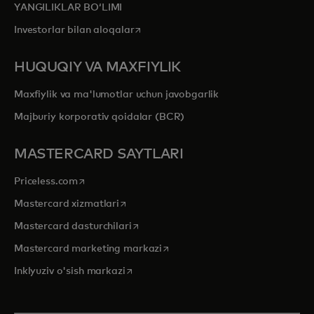
YANGILIKLAR BOʻLIMI
opens in a new tab
Investorlar bilan aloqalar
HUQUQIY VA MAXFIYLIK
Maxfiylik va ma'lumotlar uchun javobgarlik
Majburiy korporativ qoidalar (BCR)
MASTERCARD SAYTLARI
opens in a new tab
Priceless.com
opens in a new tab
Mastercard xizmatlari
opens in a new tab
Mastercard dasturchilari
opens in a new tab
Mastercard marketing markazi
opens in a new tab
Inklyuziv o'sish markazi