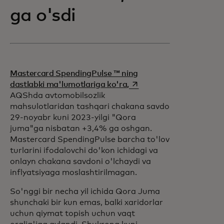
ga o'sdi
Mastercard SpendingPulse ™ ning
opens in a new tab
dastlabki ma'lumotlariga ko'ra,
AQShda avtomobilsozlik
mahsulotlaridan tashqari chakana savdo
29-noyabr kuni 2023-yilgi "Qora
juma"ga nisbatan +3,4% ga oshgan.
Mastercard SpendingPulse barcha to'lov
turlarini ifodalovchi do'kon ichidagi va
onlayn chakana savdoni o'lchaydi va
inflyatsiyaga moslashtirilmagan.
So'nggi bir necha yil ichida Qora Juma
shunchaki bir kun emas, balki xaridorlar
uchun qiymat topish uchun vaqt