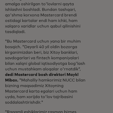
amalga oshirilgan to'lovlarni qayta
ishlashni boshladi. Bundan tashqari,
qo'shma korxona Mastercard brendi
ostidagi kartalar endi ham ichki, ham
xalqaro xaridlar uchun qabul qilinishini
tasdiqladi.
“Bu Mastercard uchun yana bir muhim
bosqich. "Deyarli 40 yil oldin bozorga
kirganimizdan beri, biz Xitoy banklari,
savdogarlari va fintech kompaniyalari
bilan xalqni global iqtisodiyotga bog'lash
uchun mustahkam aloqalar o'rnatdik",
dedi Mastercard bosh direktori Maykl
Mibax.
"Mahalliy hamkorimiz NUCC bilan
bizning maqsadimiz Xitoyning
Mastercard karta egalari uchun ham
uyda, ham xorijda to'lov tajribasini
soddalashtirishdir."
“Raqamli eshiklarimiz rasman biznes