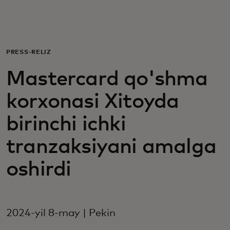
Siz uchun
Biznes uchun
PRESS-RELIZ
Mastercard qo'shma
Butun dunyo uchun
korxonasi Xitoyda
Innovatorlar uchun
birinchi ichki
tranzaksiyani amalga
Yangiliklar va trendlar
oshirdi
2024-yil 8-may | Pekin