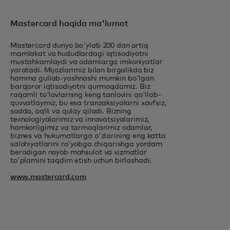
Mastercard haqida ma'lumot
Mastercard dunyo bo'ylab 200 dan ortiq
mamlakat va hududlardagi iqtisodiyotni
mustahkamlaydi va odamlarga imkoniyatlar
yaratadi. Mijozlarimiz bilan birgalikda biz
hamma gullab-yashnashi mumkin bo'lgan
barqaror iqtisodiyotni qurmoqdamiz. Biz
raqamli to'lovlarning keng tanlovini qo'llab-
quvvatlaymiz, bu esa tranzaksiyalarni xavfsiz,
sodda, aqlli va qulay qiladi. Bizning
texnologiyalarimiz va innovatsiyalarimiz,
hamkorligimiz va tarmoqlarimiz odamlar,
biznes va hukumatlarga o'zlarining eng katta
salohiyatlarini ro'yobga chiqarishga yordam
beradigan noyob mahsulot va xizmatlar
to'plamini taqdim etish uchun birlashadi.
www.mastercard.com