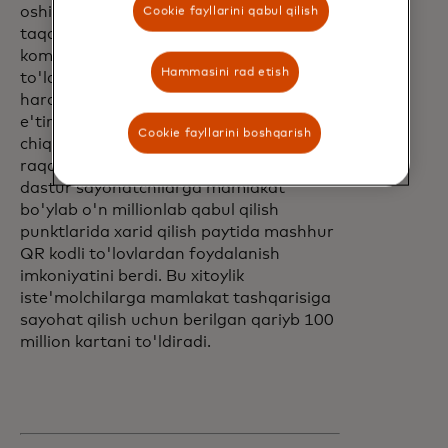
oshirishning oson va qulay usullarini
Cookie fayllarini qabul qilish
taqdim etib kelgan. O'tgan yil davomida
kompaniyaning "Mahalliy aholi kabi
Hammasini rad etish
to'lang" dasturi ushbu sa'y-
harakatlarga qo'shimcha sifatida keng
e'tirof etildi. Xalqaro miqyosda
Cookie fayllarini boshqarish
chiqarilgan Mastercard kartalarini Xitoy
raqamli hamyonlariga bog'lash orqali
dastur sayohatchilarga mamlakat
bo'ylab o'n millionlab qabul qilish
punktlarida xarid qilish paytida mashhur
QR kodli to'lovlardan foydalanish
imkoniyatini berdi. Bu xitoylik
iste'molchilarga mamlakat tashqarisiga
sayohat qilish uchun berilgan qariyb 100
million kartani to'ldiradi.