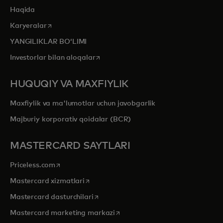
Haqida
opens in a new tab
Karyeralar
YANGILIKLAR BOʻLIMI
opens in a new tab
Investorlar bilan aloqalar
HUQUQIY VA MAXFIYLIK
Maxfiylik va ma'lumotlar uchun javobgarlik
Majburiy korporativ qoidalar (BCR)
MASTERCARD SAYTLARI
opens in a new tab
Priceless.com
opens in a new tab
Mastercard xizmatlari
opens in a new tab
Mastercard dasturchilari
opens in a new tab
Mastercard marketing markazi