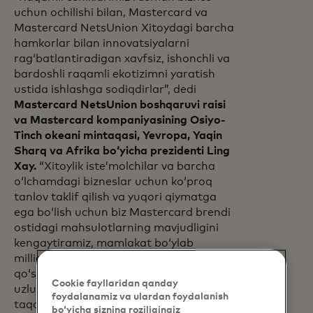
uchun ochilishi bilan, Mastercard va
Mastercard NetsUnion Xitoydagi barcha
hamkorlar bilan innovatsiyalarni
ragʻbatlantiradigan xavfsiz, ishonchli va
bardoshli raqamli ekotizimni yaratish
ustida ishlashga sodiqdirlar”, dedi
Mastercard NetsUnion boshqaruvi raisi
va Mastercard kompaniyasining Osiyo-
Tinch okeani mintaqasi, Yevropa, Yaqin
Sharq va Afrika boʻyicha prezidenti Ling
Xay.
“Xitoylik isteʼmolchilar va barcha
oʻlchamdagi bizneslar uchun koʻproq
tanlov taklif qilish va yuqori qiymatga
ega boʻlish uchun biz Mastercard brendi
ostidagi mahsulotlarning mavjudligini
kengaytiramiz, mamlakat boʻylab
millionlab yangi qabul qilish joylarini
qoʻshishga yordam beramiz va har kuni
Cookie fayllaridan qanday
uzluksiz va xavfsiz toʻlov tajribasini
foydalanamiz va ulardan foydalanish
taqdim etamiz.”
bo‘yicha sizning roziligingiz