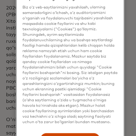
Biz o‘z veb-saytlarimizni yaxshilash, ularning
2020-yil fevral oyida Xitoy Xalq banki
samaradorligini o‘lchash, o‘z auditoriyamizni
(PBOC) Mastercard NetsUnionga
o‘rganish va foydalanuvchi tajribasini yaxshilash
Xitoyda mahalliy bank kartalari kliring
maqsadida cookie fayllarini va shu kabi
institutini yaratish uchun rasmiy
texnologiyalarni ("Cookies") qo‘llaymiz.
tayyorgarlikni boshlash uchun asosiy
Shuningdek, ayrim saytlarimizda
foydalanuvchilarning shu va boshqa saytlardagi
ruxsatnoma berdi. O'sha vaqtdan beri
faolligi hamda qiziqishlaridan kelib chiqqan holda
qo'shma korxona mahalliy tartibga
reklama namoyish etish uchun ham cookie
solish talablariga muvofiq standartlar,
fayllaridan foydalanamiz. Mazkur saytda biz
qoidalar, tuzilmalar va infratuzilmani
qanday cookie fayllaridan va nimaga
foydalanishimizni bilish uchun quyidagi "Cookie
yaratdi va mahalliy kommutatsiya biznesi
fayllarini boshqarish"ni bosing. Siz istalgan paytda
uchun zarur sertifikatlarni oldi. 2023-yil
o‘z roziligingiz sozlamalari bo‘yicha o‘z
noyabr oyida Mastercard NetsUnion
qarashlaringizni o‘zgartirishingiz mumkin; buning
PBOC va Moliyaviy tartibga solish milliy
uchun ekranning pastki qismidagi "Cookie
boshqarmasi (NAFR) tomonidan ichki
fayllarini boshqarish" vositasidan foydalanasiz
(o‘sha saytlarning o‘zida u tugmacha o‘rniga
bank kartalari kliring faoliyatini boshlash
havola ko‘rinishida aks etgan). Mazkur holat
uchun rasmiy ruxsat oldi.
cookie fayllarining ayrimlaridan yoki barchasidan
voz kechishni o‘z ichiga oladi; saytning faoliyati
O'nlab yillar davomida Mastercard Xitoy
uchun o‘ta zarur bo‘lganlari bundan mustasno.
materikiga tashrif buyuradigan xalqaro
sayyohlarga to'lovlarni amalga