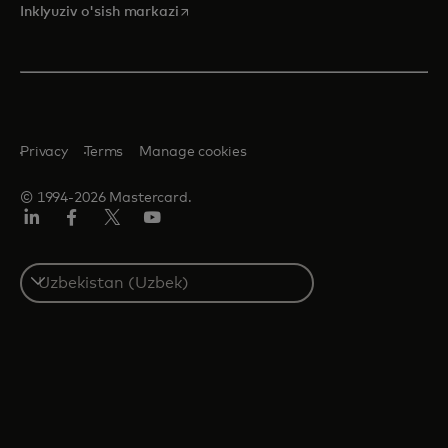
opens in a new tab
Inklyuziv o'sish markazi
Privacy
Terms
Manage cookies
© 1994-2026 Mastercard.
LinkedIn
Facebook
Twitter/X
YouTube
Select
a
country