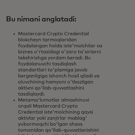
Bu nimani anglatadi:
Mastercard Crypto Credential
blokcheyn tarmoqlaridan
foydalangan holda iste'molchilar va
biznes o'rtasidagi o'zaro ta'sirlarni
tekshirishga yordam beradi. Bu
foydalanuvchi tasdiqlash
standartlari to'plamiga javob
berganligiga ishonch hosil qiladi va
oluvchining hamyoni o'tkazilgan
aktivni qo'llab-quvvatlashini
tasdiqlaydi.
Metama'lumotlar almashinuvi
orqali Mastercard Crypto
Credential iste'molchining qaysi
aktivlar yoki zanjirlar mablag'
yubormoqchi bo'lgan shaxs
tomonidan qo'llab-quvvatlanishini