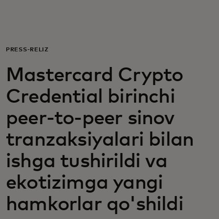
Siz uchun
Biznes uchun
PRESS-RELIZ
Mastercard Crypto
Butun dunyo uchun
Credential birinchi
Innovatorlar uchun
peer-to-peer sinov
tranzaksiyalari bilan
Yangiliklar va trendlar
ishga tushirildi va
ekotizimga yangi
hamkorlar qo'shildi