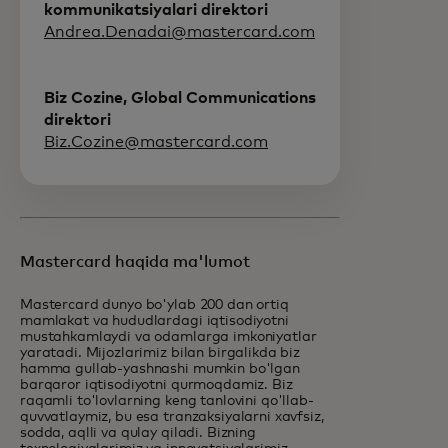
kommunikatsiyalari direktori
Andrea.Denadai@mastercard.com
Biz Cozine, Global Communications
direktori
Biz.Cozine@mastercard.com
Mastercard haqida ma'lumot
Mastercard dunyo bo'ylab 200 dan ortiq
mamlakat va hududlardagi iqtisodiyotni
mustahkamlaydi va odamlarga imkoniyatlar
yaratadi. Mijozlarimiz bilan birgalikda biz
hamma gullab-yashnashi mumkin bo'lgan
barqaror iqtisodiyotni qurmoqdamiz. Biz
raqamli to'lovlarning keng tanlovini qo'llab-
quvvatlaymiz, bu esa tranzaksiyalarni xavfsiz,
sodda, aqlli va qulay qiladi. Bizning