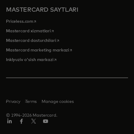
MASTERCARD SAYTLARI
opens in a new tab
Priceless.com
opens in a new tab
Mastercard xizmatlari
opens in a new tab
Mastercard dasturchilari
opens in a new tab
Mastercard marketing markazi
opens in a new tab
Inklyuziv o'sish markazi
Privacy
Terms
Manage cookies
© 1994-2026 Mastercard.
LinkedIn
Facebook
Twitter/X
YouTube