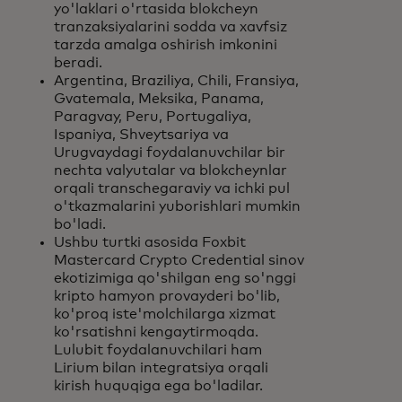
yo'laklari o'rtasida blokcheyn
tranzaksiyalarini sodda va xavfsiz
tarzda amalga oshirish imkonini
beradi.
Argentina, Braziliya, Chili, Fransiya,
Gvatemala, Meksika, Panama,
Paragvay, Peru, Portugaliya,
Ispaniya, Shveytsariya va
Urugvaydagi foydalanuvchilar bir
nechta valyutalar va blokcheynlar
orqali transchegaraviy va ichki pul
o'tkazmalarini yuborishlari mumkin
bo'ladi.
Ushbu turtki asosida Foxbit
Mastercard Crypto Credential sinov
ekotizimiga qo'shilgan eng so'nggi
kripto hamyon provayderi bo'lib,
ko'proq iste'molchilarga xizmat
ko'rsatishni kengaytirmoqda.
Lulubit foydalanuvchilari ham
Lirium bilan integratsiya orqali
kirish huquqiga ega bo'ladilar.