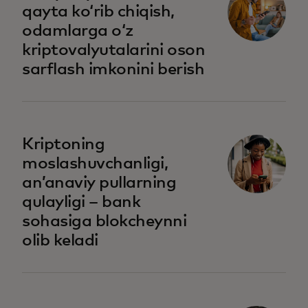
qayta koʻrib chiqish,
odamlarga oʻz
kriptovalyutalarini oson
sarflash imkonini berish
Kriptoning
moslashuvchanligi,
anʼanaviy pullarning
qulayligi – bank
sohasiga blokcheynni
olib keladi