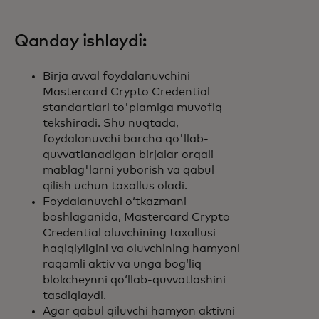
Qanday ishlaydi:
Birja avval foydalanuvchini
Mastercard Crypto Credential
standartlari to'plamiga muvofiq
tekshiradi. Shu nuqtada,
foydalanuvchi barcha qo'llab-
quvvatlanadigan birjalar orqali
mablag'larni yuborish va qabul
qilish uchun taxallus oladi.
Foydalanuvchi oʻtkazmani
boshlaganida, Mastercard Crypto
Credential oluvchining taxallusi
haqiqiyligini va oluvchining hamyoni
raqamli aktiv va unga bogʻliq
blokcheynni qoʻllab-quvvatlashini
tasdiqlaydi.
Agar qabul qiluvchi hamyon aktivni