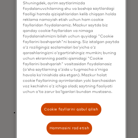
ettirmoqda", dedi Mastercard
Shuningdek, ayrim saytlarimizda
kompaniyasining Lotin Amerikasi va
foydalanuvchilarning shu va boshqa saytlardagi
Karib dengizi bo'yicha mahsulot va
faolligi hamda qiziqishlaridan kelib chiqqan holda
muhandislik bo'yicha ijrochi vitse-
reklama namoyish etish uchun ham cookie
fayllaridan foydalanamiz. Mazkur saytda biz
prezidenti Valter Pimenta. “Lotin
qanday cookie fayllaridan va nimaga
Amerikasida va butun dunyoda
foydalanishimizni bilish uchun quyidagi "Cookie
blokcheyn va raqamli aktivlarga
fayllarini boshqarish"ni bosing. Siz istalgan paytda
qiziqish ortib borayotgan bir
o‘z roziligingiz sozlamalari bo‘yicha o‘z
paytda, ommaviy blokcheyn
qarashlaringizni o‘zgartirishingiz mumkin; buning
tarmoqlari orqali ishonchli va
uchun ekranning pastki qismidagi "Cookie
tekshirilishi mumkin bo'lgan o'zaro
fayllarini boshqarish" vositasidan foydalanasiz
ta'sirlarni taqdim etishda davom
(o‘sha saytlarning o‘zida u tugmacha o‘rniga
etish juda muhimdir. Biz Mastercard
havola ko‘rinishida aks etgan). Mazkur holat
cookie fayllarining ayrimlaridan yoki barchasidan
Crypto Credential’ni to‘liq
voz kechishni o‘z ichiga oladi; saytning faoliyati
salohiyatini ro‘yobga chiqarishga
uchun o‘ta zarur bo‘lganlari bundan mustasno.
yaqinlashtirish uchun ushbu
dinamik hamkorlar bilan ishlashdan
xursandmiz.
Cookie fayllarini qabul qilish
“Biz kripto aktivlaridan foydalanish
orqali toʻlov alternativalarini
rivojlantiradigan innovatsiyalar va
Hammasini rad etish
yechimlarni ishlab chiqishga sodiq
boʻlgan Mastercard bilan