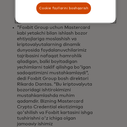
ittifoqimizni chuqurlashtirishda
Cookie fayllarini boshqarish
davom etishdan faxrlanamiz”, dedi
Bit2Me bosh direktori va
asoschilaridan biri Leif Ferreira.
"Foxbit Group uchun Mastercard
kabi yetakchi bilan ishlash bozor
ehtiyojlariga moslashish va
kriptovalyutalarning dinamik
dunyosida foydalanuvchilarimiz
tajribasini nafaqat hamrohlik
qiladigan, balki boyitadigan
yechimlarni taklif qilishga bo'lgan
sadoqatimizni mustahkamlaydi",
dedi Foxbit Group bosh direktori
Rikardo Dantas. “Bu kriptovalyuta
bozoridagi ishtirokimizni
mustahkamlashda muhim
qadamdir. Bizning Mastercard
Crypto Credential ekotizimiga
qo'shilish va Foxbit kartasini ishga
tushirishni o'z ichiga olgan
jamoaviy ishimiz