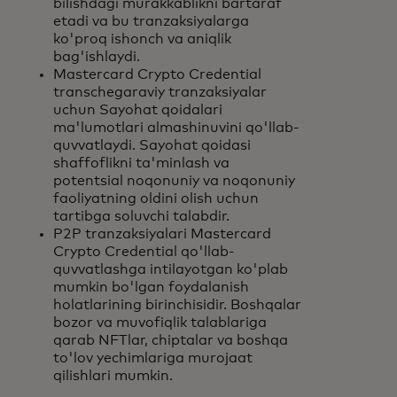
bilishdagi murakkablikni bartaraf
etadi va bu tranzaksiyalarga
ko'proq ishonch va aniqlik
bag'ishlaydi.
Mastercard Crypto Credential
transchegaraviy tranzaksiyalar
uchun Sayohat qoidalari
ma'lumotlari almashinuvini qo'llab-
quvvatlaydi. Sayohat qoidasi
shaffoflikni ta'minlash va
potentsial noqonuniy va noqonuniy
faoliyatning oldini olish uchun
tartibga soluvchi talabdir.
P2P tranzaksiyalari Mastercard
Crypto Credential qo'llab-
quvvatlashga intilayotgan ko'plab
mumkin bo'lgan foydalanish
holatlarining birinchisidir. Boshqalar
bozor va muvofiqlik talablariga
qarab NFTlar, chiptalar va boshqa
to'lov yechimlariga murojaat
qilishlari mumkin.