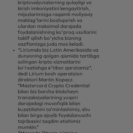
kriptovalyutalarning qulayligi va
kirish imkoniyatini kengaytirish,
mijozlarimizga raqamli moliyaviy
mablag'larini boshqarish va
ulardan maksimal darajada
foydalanishning ko'proq usullarini
taklif qilish bo'yicha bizning
vazifamizga juda mos keladi.
"Liriumda biz Lotin Amerikasida va
dunyoning qolgan qismida tartibga
solingan kripto xizmatlarini
ko'rsatishga e'tibor qaratamiz",
dedi Lirium bosh operatsion
direktori Martin Kopacz.
“Mastercard Crypto Credential
bilan biz barcha blokcheyn
tranzaksiyalarining yuqori
darajadagi muvofiqlik bilan
kuzatilishini ta’minlashimiz, shu
bilan birga ajoyib foydalanuvchi
tajribasini taqdim etishimiz
mumkin.”