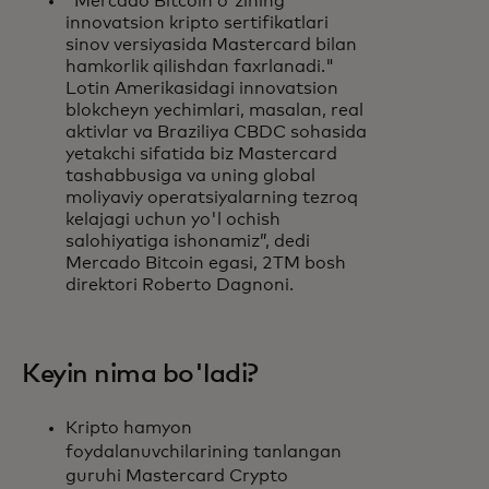
"Mercado Bitcoin o'zining
innovatsion kripto sertifikatlari
sinov versiyasida Mastercard bilan
hamkorlik qilishdan faxrlanadi."
Lotin Amerikasidagi innovatsion
blokcheyn yechimlari, masalan, real
aktivlar va Braziliya CBDC sohasida
yetakchi sifatida biz Mastercard
tashabbusiga va uning global
moliyaviy operatsiyalarning tezroq
kelajagi uchun yo'l ochish
salohiyatiga ishonamiz”, dedi
Mercado Bitcoin egasi, 2TM bosh
direktori Roberto Dagnoni.
Keyin nima bo'ladi?
Kripto hamyon
foydalanuvchilarining tanlangan
guruhi Mastercard Crypto