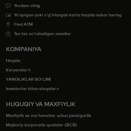
Yordam oling
Yo'qolgan yoki o'g'irlangan karta haqida xabar bering
Find ATM
Tez-tez so'raladigan savollar
KOMPANIYA
Haqida
opens in a new tab
Karyeralar
YANGILIKLAR BOʻLIMI
opens in a new tab
Investorlar bilan aloqalar
HUQUQIY VA MAXFIYLIK
Maxfiylik va ma'lumotlar uchun javobgarlik
Majburiy korporativ qoidalar (BCR)