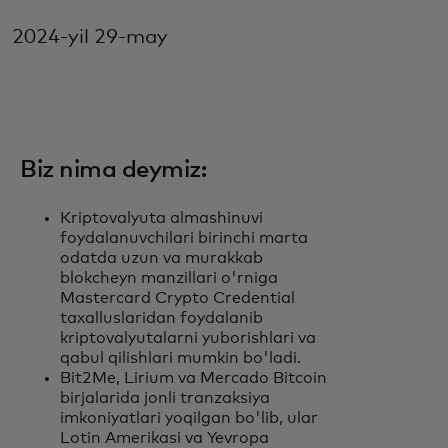
2024-yil 29-may
Biz nima deymiz:
Kriptovalyuta almashinuvi
foydalanuvchilari birinchi marta
odatda uzun va murakkab
blokcheyn manzillari o'rniga
Mastercard Crypto Credential
taxalluslaridan foydalanib
kriptovalyutalarni yuborishlari va
qabul qilishlari mumkin bo'ladi.
Bit2Me, Lirium va Mercado Bitcoin
birjalarida jonli tranzaksiya
imkoniyatlari yoqilgan bo'lib, ular
Lotin Amerikasi va Yevropa