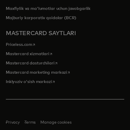
Maxfiylik va ma'lumotlar uchun javobgarlik
Majburiy korporativ qoidalar (BCR)
MASTERCARD SAYTLARI
opens in a new tab
Priceless.com
opens in a new tab
Mastercard xizmatlari
opens in a new tab
Mastercard dasturchilari
opens in a new tab
Mastercard marketing markazi
opens in a new tab
Inklyuziv o'sish markazi
Privacy
Terms
Manage cookies