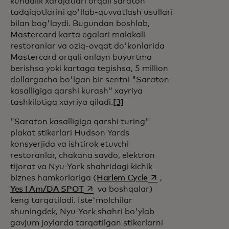
kundalik xarajatlari orqali saraton
tadqiqotlarini qo'llab-quvvatlash usullari
bilan bog'laydi. Bugundan boshlab,
Mastercard karta egalari malakali
restoranlar va oziq-ovqat do'konlarida
Mastercard orqali onlayn buyurtma
berishsa yoki kartaga tegishsa, 5 million
dollargacha bo'lgan bir sentni "Saraton
kasalligiga qarshi kurash" xayriya
tashkilotiga xayriya qiladi.
[3]
"Saraton kasalligiga qarshi turing"
plakat stikerlari Hudson Yards
konsyerjida va ishtirok etuvchi
restoranlar, chakana savdo, elektron
tijorat va Nyu-York shahridagi kichik
opens in a new tab
biznes hamkorlariga (
Harlem Cycle
,
opens in a new tab
Yes I Am/DA SPOT
va boshqalar)
keng tarqatiladi. Iste'molchilar
shuningdek, Nyu-York shahri bo'ylab
gavjum joylarda tarqatilgan stikerlarni