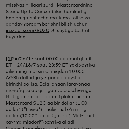
missiyasini ilgari surdi. Mastercardning
Stand Up To Cancer bilan hamkorligi
haqida qo'shimcha ma'lumot olish va
qanday yordam berishni bilish uchun
opens in a new tab
inexcible.com/SU2C
saytiga tashrif
buyuring.
[1]
24/06/17 soat 00:00 da amal qiladi
ET – 24/16/7 soat 23:59 ET yoki xayriya
qilishning maksimal miqdori 10 000
AQSh dollariga yetganda, qaysi biri
birinchi bo'lsa. Belgilangan jarayonga
muvofiq talab qilingan va blokcheynga
kiritilgan har bir raqamli plakat uchun
Mastercard SU2C ga bir dollar (1.00
dollar) (“Hissa”), maksimal oʻn ming
dollar (10 000 dollar)gacha (“Maksimal
xayriya miqdori”) xayriya qiladi.
Connect.priceless.com Dastur sayti va