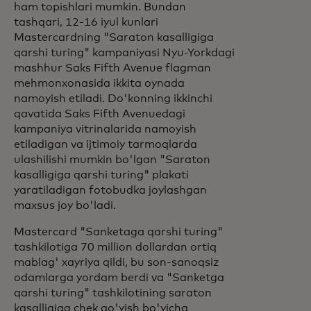
ham topishlari mumkin. Bundan
tashqari, 12-16 iyul kunlari
Mastercardning "Saraton kasalligiga
qarshi turing" kampaniyasi Nyu-Yorkdagi
mashhur Saks Fifth Avenue flagman
mehmonxonasida ikkita oynada
namoyish etiladi. Do'konning ikkinchi
qavatida Saks Fifth Avenuedagi
kampaniya vitrinalarida namoyish
etiladigan va ijtimoiy tarmoqlarda
ulashilishi mumkin bo'lgan "Saraton
kasalligiga qarshi turing" plakati
yaratiladigan fotobudka joylashgan
maxsus joy bo'ladi.
Mastercard "Sanketaga qarshi turing"
tashkilotiga 70 million dollardan ortiq
mablag' xayriya qildi, bu son-sanoqsiz
odamlarga yordam berdi va "Sanketga
qarshi turing" tashkilotining saraton
kasalligiga chek qo'yish bo'yicha