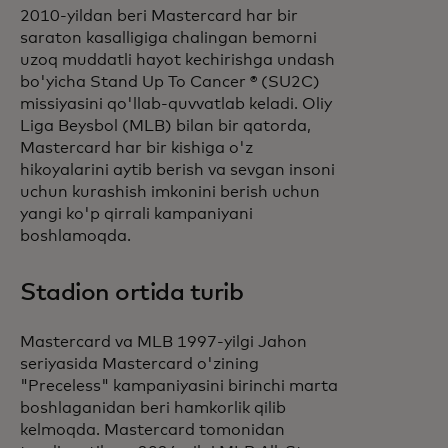
2010-yildan beri Mastercard har bir
saraton kasalligiga chalingan bemorni
uzoq muddatli hayot kechirishga undash
bo'yicha Stand Up To Cancer ® (SU2C)
missiyasini qo'llab-quvvatlab keladi. Oliy
Liga Beysbol (MLB) bilan bir qatorda,
Mastercard har bir kishiga o'z
hikoyalarini aytib berish va sevgan insoni
uchun kurashish imkonini berish uchun
yangi ko'p qirrali kampaniyani
boshlamoqda.
Stadion ortida turib
Mastercard va MLB 1997-yilgi Jahon
seriyasida Mastercard o'zining
"Preceless" kampaniyasini birinchi marta
boshlaganidan beri hamkorlik qilib
kelmoqda. Mastercard tomonidan