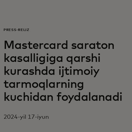
Siz uchun
Biznes uchun
PRESS-RELIZ
Mastercard saraton
Butun dunyo uchun
kasalligiga qarshi
Innovatorlar uchun
kurashda ijtimoiy
tarmoqlarning
Yangiliklar va trendlar
kuchidan foydalanadi
2024-yil 17-iyun