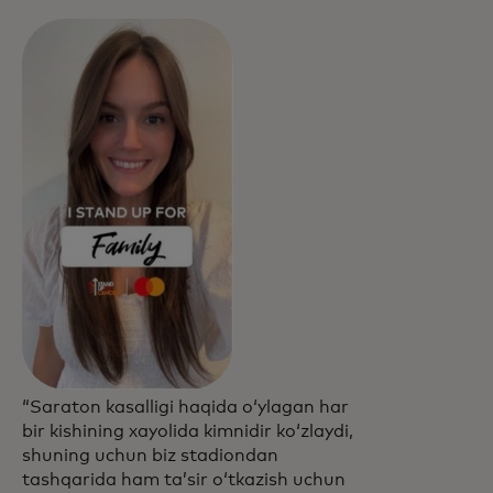
“Saraton kasalligi haqida oʻylagan har
bir kishining xayolida kimnidir koʻzlaydi,
shuning uchun biz stadiondan
tashqarida ham taʼsir oʻtkazish uchun