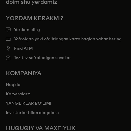
doim shu yerdamiz
YORDAM KERAKMI?
Yordam oling
Yo'qolgan yoki o'g'irlangan karta haqida xabar bering
Find ATM
Tez-tez so'raladigan savollar
KOMPANIYA
Haqida
opens in a new tab
Karyeralar
YANGILIKLAR BOʻLIMI
opens in a new tab
Investorlar bilan aloqalar
HUQUQIY VA MAXFIYLIK