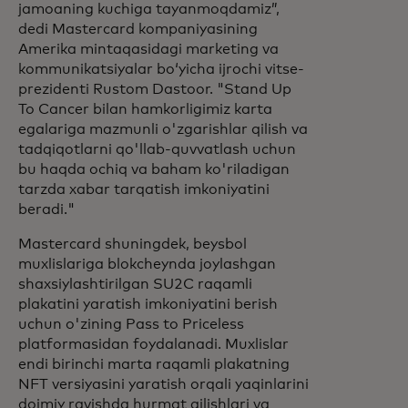
jamoaning kuchiga tayanmoqdamiz”,
dedi Mastercard kompaniyasining
Amerika mintaqasidagi marketing va
kommunikatsiyalar boʻyicha ijrochi vitse-
prezidenti Rustom Dastoor. "Stand Up
To Cancer bilan hamkorligimiz karta
egalariga mazmunli o'zgarishlar qilish va
tadqiqotlarni qo'llab-quvvatlash uchun
bu haqda ochiq va baham ko'riladigan
tarzda xabar tarqatish imkoniyatini
beradi."
Mastercard shuningdek, beysbol
muxlislariga blokcheynda joylashgan
shaxsiylashtirilgan SU2C raqamli
plakatini yaratish imkoniyatini berish
uchun o'zining Pass to Priceless
platformasidan foydalanadi. Muxlislar
endi birinchi marta raqamli plakatning
NFT versiyasini yaratish orqali yaqinlarini
doimiy ravishda hurmat qilishlari va