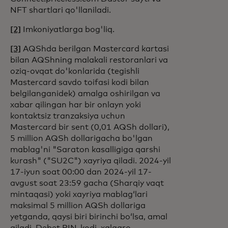
NFT shartlari qo'llaniladi.
[2]
Imkoniyatlarga bog'liq.
[3]
AQShda berilgan Mastercard kartasi
bilan AQShning malakali restoranlari va
oziq-ovqat do'konlarida (tegishli
Mastercard savdo toifasi kodi bilan
belgilanganidek) amalga oshirilgan va
xabar qilingan har bir onlayn yoki
kontaktsiz tranzaksiya uchun
Mastercard bir sent (0,01 AQSh dollari),
5 million AQSh dollarigacha bo'lgan
mablag'ni "Saraton kasalligiga qarshi
kurash" ("SU2C") xayriya qiladi. 2024-yil
17-iyun soat 00:00 dan 2024-yil 17-
avgust soat 23:59 gacha (Sharqiy vaqt
mintaqasi) yoki xayriya mablagʻlari
maksimal 5 million AQSh dollariga
yetganda, qaysi biri birinchi boʻlsa, amal
qiladi. Debet PIN-kodi, xalqaro