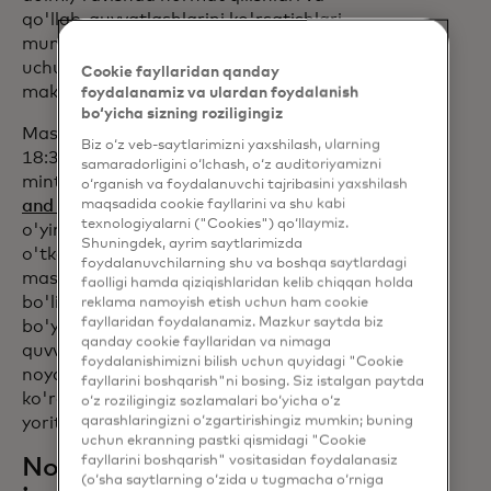
qo'llab-quvvatlashlarini ko'rsatishlari
mumkin bo'ladi. Yaratilgan har bir plakat
uchun Mastercard SU2C ga 1 dollar,
Cookie fayllaridan qanday
maksimal 10 000 dollar
[1]
xayriya qiladi.
foydalanamiz va ulardan foydalanish
bo‘yicha sizning roziligingiz
Mastercard 16-iyul, seshanba kuni soat
Biz o‘z veb-saytlarimizni yaxshilash, ularning
18:30 dan 21:30 gacha (Sharqiy vaqt
samaradorligini o‘lchash, o‘z auditoriyamizni
mintaqasi)
Hudson Yards Public Square
o‘rganish va foydalanuvchi tajribasini yaxshilash
opens in a new tab
maqsadida cookie fayllarini va shu kabi
and Gardensda
MLB All-Star
texnologiyalarni ("Cookies") qo‘llaymiz.
o'yinining ommaviy tomosha kechasini
Shuningdek, ayrim saytlarimizda
o'tkazadi. Ishtirokchilar oziq-ovqat yuk
foydalanuvchilarning shu va boshqa saytlardagi
mashinalari va musiqadan bahramand
faolligi hamda qiziqishlaridan kelib chiqqan holda
bo'lishadi, so'ngra saraton kasalligi
reklama namoyish etish uchun ham cookie
fayllaridan foydalanamiz. Mazkur saytda biz
bo'yicha muhim tadqiqotlarni qo'llab-
qanday cookie fayllaridan va nimaga
quvvatlash uchun Gudzon daryosi ustida
foydalanishimizni bilish uchun quyidagi "Cookie
noyob Stand Up To Cancer dronlari
fayllarini boshqarish"ni bosing. Siz istalgan paytda
ko'rgazmasi orqali Mastercard osmonni
o‘z roziligingiz sozlamalari bo‘yicha o‘z
qarashlaringizni o‘zgartirishingiz mumkin; buning
yoritib turishini tomosha qilishadi.
[2]
uchun ekranning pastki qismidagi "Cookie
fayllarini boshqarish" vositasidan foydalanasiz
Noyob ishlab chiqarish
(o‘sha saytlarning o‘zida u tugmacha o‘rniga