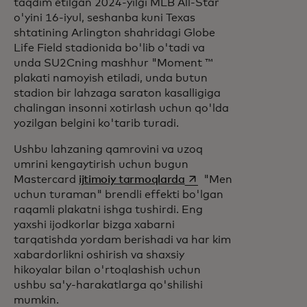
taqdim etilgan 2024-yilgi MLB All-Star
o'yini 16-iyul, seshanba kuni Texas
shtatining Arlington shahridagi Globe
Life Field stadionida bo'lib o'tadi va
unda SU2Cning mashhur "Moment ™
plakati namoyish etiladi, unda butun
stadion bir lahzaga saraton kasalligiga
chalingan insonni xotirlash uchun qo'lda
yozilgan belgini ko'tarib turadi.
Ushbu lahzaning qamrovini va uzoq
umrini kengaytirish uchun bugun
opens in a new tab
Mastercard
ijtimoiy tarmoqlarda
"Men
uchun turaman" brendli effekti bo'lgan
raqamli plakatni ishga tushirdi. Eng
yaxshi ijodkorlar bizga xabarni
tarqatishda yordam berishadi va har kim
xabardorlikni oshirish va shaxsiy
hikoyalar bilan o'rtoqlashish uchun
ushbu sa'y-harakatlarga qo'shilishi
mumkin.