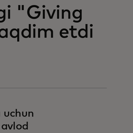
gi "Giving
taqdim etdi
g uchun
 avlod