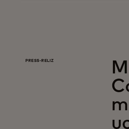
PRESS-RELIZ
M
C
m
u