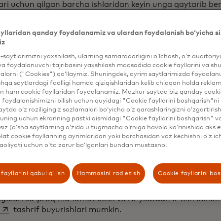
ari uchun qilgan barcha ishlaridan keyin unga qaytarib be
card va men odamlarni oʻz ehtiroslariga yaqinlashtirish 
yllaridan qanday foydalanamiz va ulardan foydalanish bo‘yicha si
digan narsaga bogʻlash muhimligiga ishonamiz, chunki bu 
iz
 "Xuddi shu kampaniyada bo'lgani kabi, biz doimo olgan y
sh yo'llarini izlaymiz." U buni Mastercard bilan eksklyuziv
b-saytlarimizni yaxshilash, ularning samaradorligini o‘lchash, o‘z auditori
va foydalanuvchi tajribasini yaxshilash maqsadida cookie fayllarini va shu
lroq o'rganadi.
alarni ("Cookies") qo‘llaymiz. Shuningdek, ayrim saytlarimizda foydalan
hqa saytlardagi faolligi hamda qiziqishlaridan kelib chiqqan holda rekl
 biznesdan tortib stadionlargacha, Mastercard CONMEB
n ham cookie fayllaridan foydalanamiz. Mazkur saytda biz qanday cookie
a muxlislar uchun uzluksiz va ishonchli tajribani ta'minl
foydalanishimizni bilish uchun quyidagi "Cookie fayllarini boshqarish"ni 
di va yanada bog'langan hamjamiyatga hissa qo'shadi. B
aytda o‘z roziligingiz sozlamalari bo‘yicha o‘z qarashlaringizni o‘zgartiris
lar butunlay kontaktsiz va naqd pulsiz rejimga o'tadi, bu 
ning uchun ekranning pastki qismidagi "Cookie fayllarini boshqarish" v
iz (o‘sha saytlarning o‘zida u tugmacha o‘rniga havola ko‘rinishida aks e
 tezroq qaytaradi va to'lovlarini xavfsizroq qiladi.
at cookie fayllarining ayrimlaridan yoki barchasidan voz kechishni o‘z ich
aoliyati uchun o‘ta zarur bo‘lganlari bundan mustasno.
tashqari, Mastercard karta egalari futbol afsonasi bilan
 yosh futbolchini turnir davomida maydonga chiqib, o'yinc
ati bilan hayratda qoldirishgacha bo'lgan bir qator bebah
fayllarini qabul qilish
Hammasini rad etish
Cookie fayllarini bo
ari mumkin.
egalari ko'proq ma'lumot olish va ro'yxatdan o'tish uchu
opens in a new tab
tashrif buyurishlari mumkin.