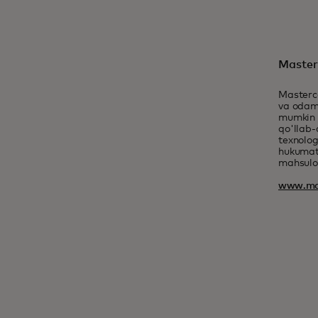
Master
Masterc
va odaml
mumkin b
qo'llab-
texnolog
hukumatl
mahsulot
www.ma