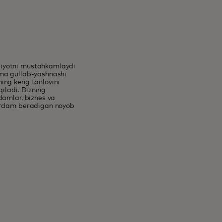
diyotni mustahkamlaydi
mma gullab-yashnashi
ing keng tanlovini
qiladi. Bizning
damlar, biznes va
yordam beradigan noyob