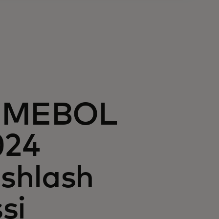
ONMEBOL
024
shlash
si