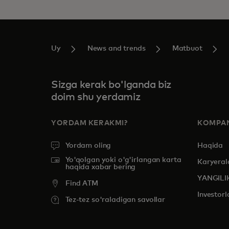
Uy
News and trends
Matbuot
Sizga kerak bo'lganda biz
doim shu yerdamiz
YORDAM KERAKMI?
KOMPAN
Yordam oling
Haqida
Yo'qolgan yoki o'g'irlangan karta
Karyeral
haqida xabar bering
YANGILI
Find ATM
Investorl
Tez-tez so'raladigan savollar