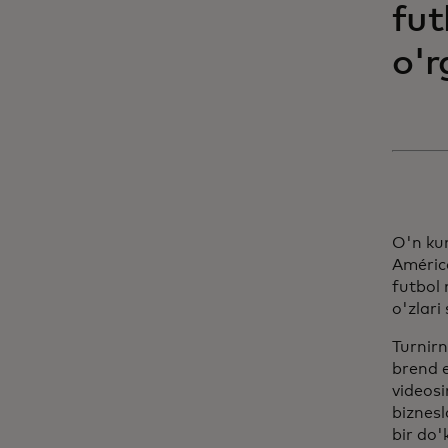
fut
o'r
O'n ku
Améric
futbol 
o'zlari
Turnirn
brend e
videosi
biznes
bir do'