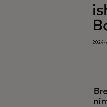
is
Ba
2024-y
Bre
nim