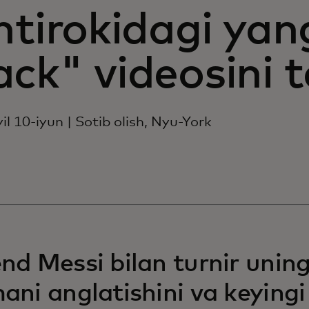
htirokidagi yan
ck" videosini 
il 10-iyun | Sotib olish, Nyu-York
nd Messi bilan turnir unin
ani anglatishini va keyingi