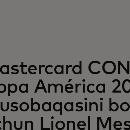
astercard C
opa América 2
usobaqasini bo
chun Lionel Mes