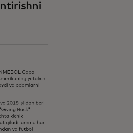
ntirishni
 CONMEBOL Copa
merikaning yetakchi
laydi va odamlarni
 va 2018-yildan beri
 "Giving Back"
chta kichik
at qiladi, ammo har
shdan va futbol