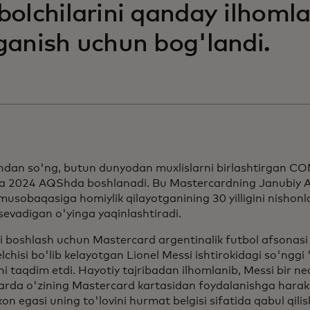
bolchilarini qanday ilhomla
ganish uchun bog'landi.
ndan so'ng, butun dunyodan muxlislarni birlashtirgan
a 2024 AQShda boshlanadi. Bu Mastercardning Janubiy A
musobaqasiga homiylik qilayotganining 30 yilligini nishon
 sevadigan o'yinga yaqinlashtiradi.
i boshlash uchun Mastercard argentinalik futbol afsonasi
lchisi bo'lib kelayotgan Lionel Messi ishtirokidagi so'nggi
ni taqdim etdi. Hayotiy tajribadan ilhomlanib, Messi bir ne
larda o'zining Mastercard kartasidan foydalanishga harak
kon egasi uning to'lovini hurmat belgisi sifatida qabul qili