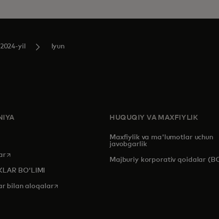
2024-yil
Iyun
IYA
HUQUQIY VA MAXFIYLIK
Maxfiylik va ma'lumotlar uchun
javobgarlik
opens in a new tab
ar
Majburiy korporativ qoidalar (B
KLAR BOʻLIMI
opens in a new tab
ar bilan aloqalar