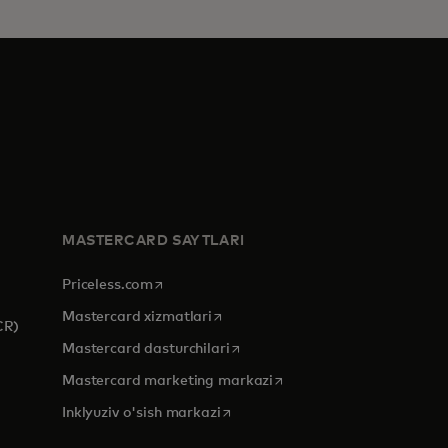
MASTERCARD SAYTLARI
opens in a new tab
Priceless.com
opens in a new tab
Mastercard xizmatlari
CR)
opens in a new tab
Mastercard dasturchilari
opens in a new tab
Mastercard marketing markazi
opens in a new tab
Inklyuziv o'sish markazi