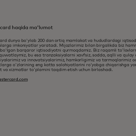
card haqida ma'lumot
ard dunyo bo'ylab 200 dan ortiq mamlakat va hududlardagi iqtiso
arga imkoniyatlar yaratadi. Mijozlarimiz bilan birgalikda biz ha
o'lgan barqaror iqtisodiyotni qurmoqdamiz. Biz raqamli to'lovlarn
quvvatlaymiz, bu esa tranzaksiyalarni xavfsiz, sodda, aqlli va qulay 
iyalarimiz va innovatsiyalarimiz, hamkorligimiz va tarmoqlarimiz o
arga o'zlarining eng katta salohiyatlarini ro'yobga chiqarishga 
 va xizmatlar to'plamini taqdim etish uchun birlashadi.
stercard.com