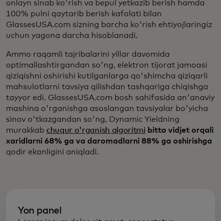
onlayn sinab ko'rish va bepul yetkazib berish hamda
100% pulni qaytarib berish kafolati bilan
GlassesUSA.com sizning barcha ko'rish ehtiyojlaringiz
uchun yagona darcha hisoblanadi.
Ammo raqamli tajribalarini yillar davomida
optimallashtirgandan so'ng, elektron tijorat jamoasi
qiziqishni oshirishi kutilganlarga qo'shimcha qiziqarli
mahsulotlarni tavsiya qilishdan tashqariga chiqishga
tayyor edi. GlassesUSA.com bosh sahifasida an'anaviy
mashina o'rganishga asoslangan tavsiyalar bo'yicha
sinov o'tkazgandan so'ng, Dynamic Yieldning
murakkab
chuqur o'rganish algoritmi
bitta vidjet orqali
xaridlarni 68% ga va daromadlarni 88% ga oshirishga
qodir ekanligini aniqladi.
Yon panel