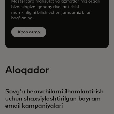
Mastercard mahsulot va xizmatlarimiz orqali
biznesingizni qanday rivojlantirishi
mumkinligini bilish uchun jamoamiz bilan
bog'laning.
Kitob demo
Aloqador
Sovg'a beruvchilarni ilhomlantirish
uchun shaxsiylashtirilgan bayram
email kampaniyalari