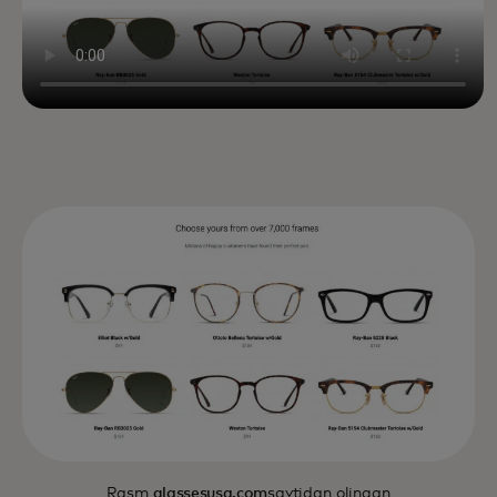
Rasm
glassesusa.com
saytidan olingan