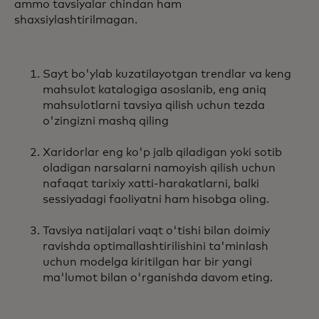
ammo tavsiyalar chindan ham
shaxsiylashtirilmagan.
Sayt bo'ylab kuzatilayotgan trendlar va keng
mahsulot katalogiga asoslanib, eng aniq
mahsulotlarni tavsiya qilish uchun tezda
o'zingizni mashq qiling
Xaridorlar eng ko'p jalb qiladigan yoki sotib
oladigan narsalarni namoyish qilish uchun
nafaqat tarixiy xatti-harakatlarni, balki
sessiyadagi faoliyatni ham hisobga oling.
Tavsiya natijalari vaqt o'tishi bilan doimiy
ravishda optimallashtirilishini ta'minlash
uchun modelga kiritilgan har bir yangi
ma'lumot bilan o'rganishda davom eting.