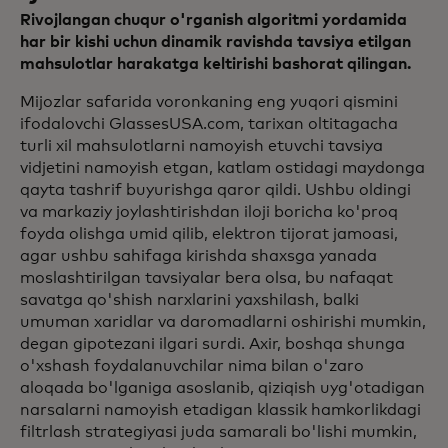
Rivojlangan chuqur o'rganish algoritmi yordamida
har bir kishi uchun dinamik ravishda tavsiya etilgan
mahsulotlar harakatga keltirishi bashorat qilingan.
Mijozlar safarida voronkaning eng yuqori qismini
ifodalovchi GlassesUSA.com, tarixan oltitagacha
turli xil mahsulotlarni namoyish etuvchi tavsiya
vidjetini namoyish etgan, katlam ostidagi maydonga
qayta tashrif buyurishga qaror qildi. Ushbu oldingi
va markaziy joylashtirishdan iloji boricha ko'proq
foyda olishga umid qilib, elektron tijorat jamoasi,
agar ushbu sahifaga kirishda shaxsga yanada
moslashtirilgan tavsiyalar bera olsa, bu nafaqat
savatga qo'shish narxlarini yaxshilash, balki
umuman xaridlar va daromadlarni oshirishi mumkin,
degan gipotezani ilgari surdi. Axir, boshqa shunga
o'xshash foydalanuvchilar nima bilan o'zaro
aloqada bo'lganiga asoslanib, qiziqish uyg'otadigan
narsalarni namoyish etadigan klassik hamkorlikdagi
filtrlash strategiyasi juda samarali bo'lishi mumkin,