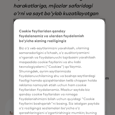
harakatlariga, mijozlar safaridagi
o'rni va sayt bo'ylab kuzatilayotgan
tendentsiyalarga asoslanib,
avtomatik ravishda to'g'ri
Cookie fayllaridan qanday
parametrlar to'plamini aniqlaydi, bu
foydalanamiz va ulardan foydalanish
bo‘yicha sizning roziligingiz
esa uni nafaqat natija, balki vaqtni
Biz o‘z veb-saytlarimizni yaxshilash, ularning
tejash jihatidan ham mavjud bo'lgan
samaradorligini o‘lchash, o‘z auditoriyamizni
o‘rganish va foydalanuvchi tajribasini yaxshilash
boshqa har qanday strategiyadan
maqsadida cookie fayllarini va shu kabi
ustun qiladi.
texnologiyalarni ("Cookies") qo‘llaymiz.
Shuningdek, ayrim saytlarimizda
foydalanuvchilarning shu va boshqa saytlardagi
Nadav Yekutiel, Head of Data, GlassesUSA.com
faolligi hamda qiziqishlaridan kelib chiqqan holda
reklama namoyish etish uchun ham cookie
fayllaridan foydalanamiz. Mazkur saytda biz
qanday cookie fayllaridan va nimaga
foydalanishimizni bilish uchun quyidagi "Cookie
fayllarini boshqarish"ni bosing. Siz istalgan paytda
o‘z roziligingiz sozlamalari bo‘yicha o‘z
qarashlaringizni o‘zgartirishingiz mumkin; buning