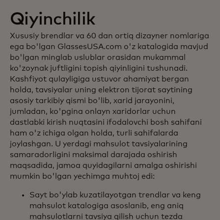
Qiyinchilik
Xususiy brendlar va 60 dan ortiq dizayner nomlariga
ega bo'lgan GlassesUSA.com o'z katalogida mavjud
bo'lgan minglab uslublar orasidan mukammal
ko'zoynak juftligini topish qiyinligini tushunadi.
Kashfiyot qulayligiga ustuvor ahamiyat bergan
holda, tavsiyalar uning elektron tijorat saytining
asosiy tarkibiy qismi bo'lib, xarid jarayonini,
jumladan, ko'pgina onlayn xaridorlar uchun
dastlabki kirish nuqtasini ifodalovchi bosh sahifani
ham o'z ichiga olgan holda, turli sahifalarda
joylashgan. U yerdagi mahsulot tavsiyalarining
samaradorligini maksimal darajada oshirish
maqsadida, jamoa quyidagilarni amalga oshirishi
mumkin bo'lgan yechimga muhtoj edi:
Sayt bo'ylab kuzatilayotgan trendlar va keng
mahsulot katalogiga asoslanib, eng aniq
mahsulotlarni tavsiya qilish uchun tezda