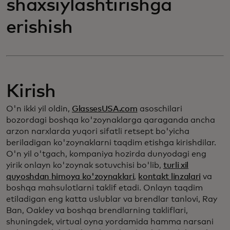
shaxsiylashtirishga
erishish
Kirish
O'n ikki yil oldin,
GlassesUSA.com
asoschilari
bozordagi boshqa ko'zoynaklarga qaraganda ancha
arzon narxlarda yuqori sifatli retsept bo'yicha
beriladigan ko'zoynaklarni taqdim etishga kirishdilar.
O'n yil o'tgach, kompaniya hozirda dunyodagi eng
yirik onlayn ko'zoynak sotuvchisi bo'lib,
turli xil
quyoshdan himoya ko'zoynaklari
,
kontakt linzalari
va
boshqa mahsulotlarni taklif etadi. Onlayn taqdim
etiladigan eng katta uslublar va brendlar tanlovi, Ray
Ban, Oakley va boshqa brendlarning takliflari,
shuningdek, virtual oyna yordamida hamma narsani