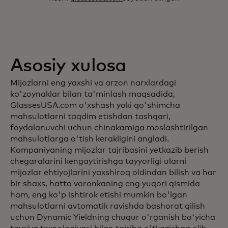
Asosiy xulosa
Mijozlarni eng yaxshi va arzon narxlardagi
ko'zoynaklar bilan ta'minlash maqsadida,
GlassesUSA.com o'xshash yoki qo'shimcha
mahsulotlarni taqdim etishdan tashqari,
foydalanuvchi uchun chinakamiga moslashtirilgan
mahsulotlarga o'tish kerakligini angladi.
Kompaniyaning mijozlar tajribasini yetkazib berish
chegaralarini kengaytirishga tayyorligi ularni
mijozlar ehtiyojlarini yaxshiroq oldindan bilish va har
bir shaxs, hatto voronkaning eng yuqori qismida
ham, eng ko'p ishtirok etishi mumkin bo'lgan
mahsulotlarni avtomatik ravishda bashorat qilish
uchun Dynamic Yieldning chuqur o'rganish bo'yicha