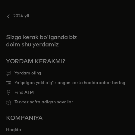
2024-yil
Sizga kerak bo'lganda biz
doim shu yerdamiz
YORDAM KERAKMI?
Yordam oling
Yo'qolgan yoki o'g'irlangan karta haqida xabar bering
Find ATM
Tez-tez so'raladigan savollar
KOMPANIYA
Haqida