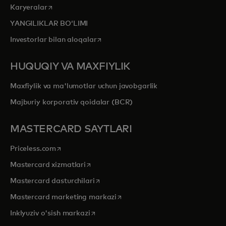
opens in a new tab
Karyeralar
YANGILIKLAR BOʻLIMI
opens in a new tab
Investorlar bilan aloqalar
HUQUQIY VA MAXFIYLIK
Maxfiylik va ma'lumotlar uchun javobgarlik
Majburiy korporativ qoidalar (BCR)
MASTERCARD SAYTLARI
opens in a new tab
Priceless.com
opens in a new tab
Mastercard xizmatlari
opens in a new tab
Mastercard dasturchilari
opens in a new tab
Mastercard marketing markazi
opens in a new tab
Inklyuziv o'sish markazi