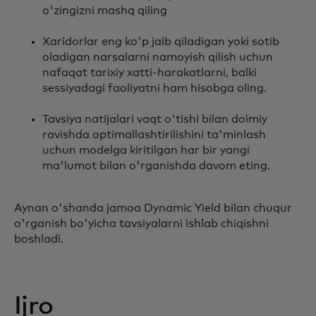
o'zingizni mashq qiling
Xaridorlar eng ko'p jalb qiladigan yoki sotib
oladigan narsalarni namoyish qilish uchun
nafaqat tarixiy xatti-harakatlarni, balki
sessiyadagi faoliyatni ham hisobga oling.
Tavsiya natijalari vaqt o'tishi bilan doimiy
ravishda optimallashtirilishini ta'minlash
uchun modelga kiritilgan har bir yangi
ma'lumot bilan o'rganishda davom eting.
Aynan o'shanda jamoa Dynamic Yield bilan chuqur
o'rganish bo'yicha tavsiyalarni ishlab chiqishni
boshladi.
Ijro