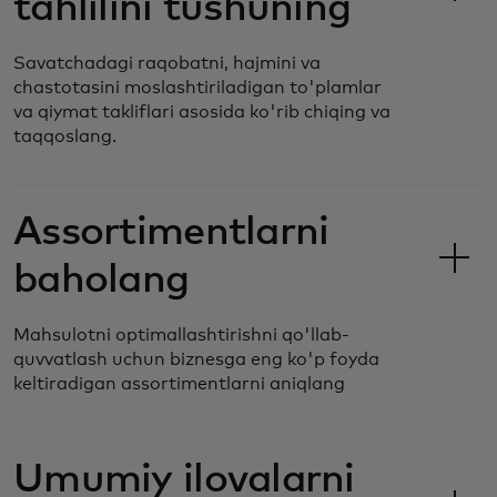
tahlilini tushuning
Savatchadagi raqobatni, hajmini va
chastotasini moslashtiriladigan to'plamlar
va qiymat takliflari asosida ko'rib chiqing va
taqqoslang.
Assortimentlarni
baholang
Mahsulotni optimallashtirishni qo'llab-
quvvatlash uchun biznesga eng ko'p foyda
keltiradigan assortimentlarni aniqlang
Umumiy ilovalarni