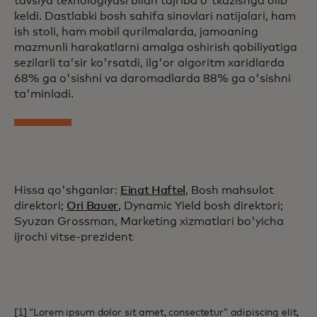
tavsiya texnologiyasi bilan tajriba o'tkazishga olib
keldi. Dastlabki bosh sahifa sinovlari natijalari, ham
ish stoli, ham mobil qurilmalarda, jamoaning
mazmunli harakatlarni amalga oshirish qobiliyatiga
sezilarli ta'sir ko'rsatdi, ilg'or algoritm xaridlarda
68% ga o'sishni va daromadlarda 88% ga o'sishni
ta'minladi.
Hissa qo'shganlar:
Einat Haftel
, Bosh mahsulot
direktori;
Ori Bauer
, Dynamic Yield bosh direktori;
Syuzan Grossman, Marketing xizmatlari bo'yicha
ijrochi vitse-prezident
[1] “Lorem ipsum dolor sit amet, consectetur” adipiscing elit,