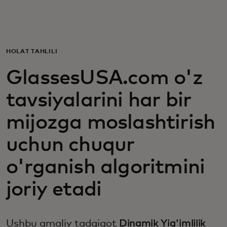
Siz uchun
Biznes uchun
HOLAT TAHLILI
GlassesUSA.com o'z
Butun dunyo uchun
tavsiyalarini har bir
Innovatorlar uchun
mijozga moslashtirish
uchun chuqur
Yangiliklar va trendlar
o'rganish algoritmini
joriy etadi
Ushbu amaliy tadqiqot
Dinamik Yig'imlilik