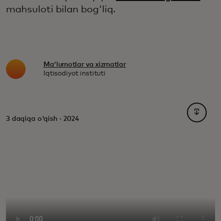
mahsuloti bilan bog'liq.
Ma'lumotlar va xizmatlar
Iqtisodiyot instituti
opens i
3 daqiqa o'qish · 2024