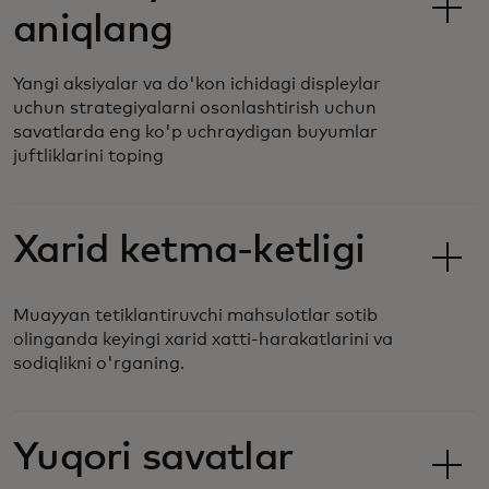
aniqlang
Yangi aksiyalar va do'kon ichidagi displeylar
uchun strategiyalarni osonlashtirish uchun
savatlarda eng ko'p uchraydigan buyumlar
juftliklarini toping
Xarid ketma-ketligi
Muayyan tetiklantiruvchi mahsulotlar sotib
olinganda keyingi xarid xatti-harakatlarini va
sodiqlikni o'rganing.
Yuqori savatlar