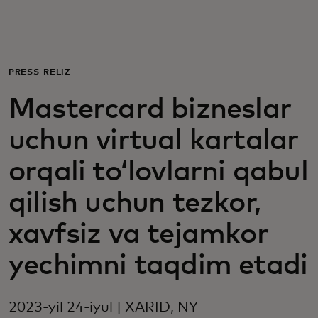
Siz uchun
Biznes uchun
PRESS-RELIZ
Mastercard bizneslar
Butun dunyo uchun
uchun virtual kartalar
Innovatorlar uchun
orqali toʻlovlarni qabul
qilish uchun tezkor,
Yangiliklar va trendlar
xavfsiz va tejamkor
yechimni taqdim etadi
2023-yil 24-iyul | XARID, NY