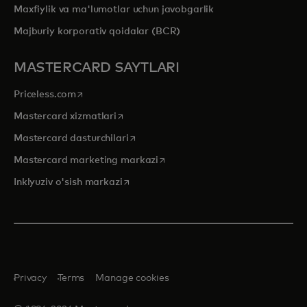
Maxfiylik va ma'lumotlar uchun javobgarlik
Majburiy korporativ qoidalar (BCR)
MASTERCARD SAYTLARI
opens in a new tab
Priceless.com
opens in a new tab
Mastercard xizmatlari
opens in a new tab
Mastercard dasturchilari
opens in a new tab
Mastercard marketing markazi
opens in a new tab
Inklyuziv o'sish markazi
Privacy
Terms
Manage cookies