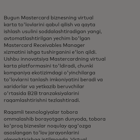
Bugun Mastercard biznesning virtual
karta to'lovlarini qabul qilish va qayta
ishlash usulini soddalashtiradigan yangi,
avtomatlashtirilgan yechim bo'lgan
Mastercard Receivables Manager
xizmatini ishga tushirganini e'lon qildi.
Ushbu innovatsiya Mastercardning virtual
karta platformasini to'ldiradi, chunki
kompaniya ekotizimdagi o'yinchilarga
to'lovlarni tanlash imkoniyatini beradi va
xaridorlar va yetkazib beruvchilar
o'rtasida B2B tranzaksiyalarini
raqamlashtirishni tezlashtiradi.
Raqamli texnologiyalar tobora
ommalashib borayotgan dunyoda, tobora
ko'proq bizneslar noqulay qog'ozga
asoslangan to'lov jarayonlarini
almashtirishga intilmoqda. Virtual