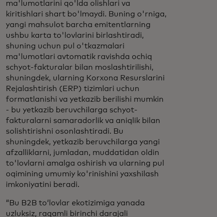
ma'lumotlarini qo'lda olishlari va
kiritishlari shart bo'lmaydi. Buning o'rniga,
yangi mahsulot barcha emitentlarning
ushbu karta to'lovlarini birlashtiradi,
shuning uchun pul o'tkazmalari
ma'lumotlari avtomatik ravishda ochiq
schyot-fakturalar bilan moslashtirilishi,
shuningdek, ularning Korxona Resurslarini
Rejalashtirish (ERP) tizimlari uchun
formatlanishi va yetkazib berilishi mumkin
- bu yetkazib beruvchilarga schyot-
fakturalarni samaradorlik va aniqlik bilan
solishtirishni osonlashtiradi. Bu
shuningdek, yetkazib beruvchilarga yangi
afzalliklarni, jumladan, muddatidan oldin
to'lovlarni amalga oshirish va ularning pul
oqimining umumiy ko'rinishini yaxshilash
imkoniyatini beradi.
“Bu B2B toʻlovlar ekotizimiga yanada
uzluksiz, raqamli birinchi darajali