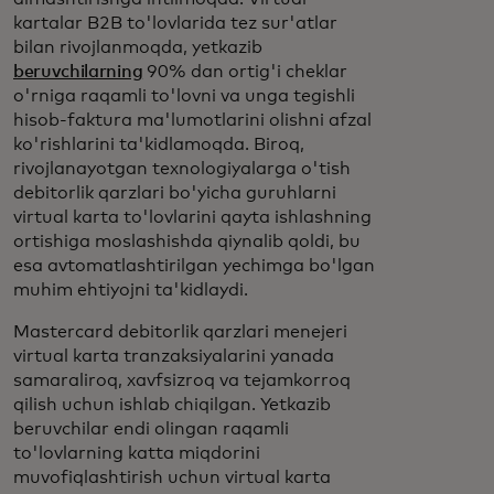
kartalar B2B to'lovlarida tez sur'atlar
bilan rivojlanmoqda, yetkazib
beruvchilarning
90% dan ortig'i cheklar
o'rniga raqamli to'lovni va unga tegishli
hisob-faktura ma'lumotlarini olishni afzal
ko'rishlarini ta'kidlamoqda. Biroq,
rivojlanayotgan texnologiyalarga o'tish
debitorlik qarzlari bo'yicha guruhlarni
virtual karta to'lovlarini qayta ishlashning
ortishiga moslashishda qiynalib qoldi, bu
esa avtomatlashtirilgan yechimga bo'lgan
muhim ehtiyojni ta'kidlaydi.
Mastercard debitorlik qarzlari menejeri
virtual karta tranzaksiyalarini yanada
samaraliroq, xavfsizroq va tejamkorroq
qilish uchun ishlab chiqilgan. Yetkazib
beruvchilar endi olingan raqamli
to'lovlarning katta miqdorini
muvofiqlashtirish uchun virtual karta