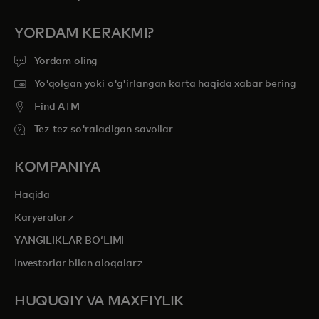
YORDAM KERAKMI?
Yordam oling
Yo'qolgan yoki o'g'irlangan karta haqida xabar bering
Find ATM
Tez-tez so'raladigan savollar
KOMPANIYA
Haqida
opens in a new tab
Karyeralar
YANGILIKLAR BOʻLIMI
opens in a new tab
Investorlar bilan aloqalar
HUQUQIY VA MAXFIYLIK