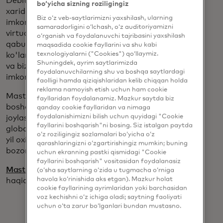
Debitorlik Qarzlarini Boshqarish tizimi
bo‘yicha sizning roziligingiz
xaridorlarga tezda bozorga chiqish
Biz o‘z veb-saytlarimizni yaxshilash, ularning
imkonini beradi va yetkazib beruvchilarga
samaradorligini o‘lchash, o‘z auditoriyamizni
virtual karta to'lovlarini sodda va oson
o‘rganish va foydalanuvchi tajribasini yaxshilash
qabul qilish imkonini beradi, shu bilan keng
maqsadida cookie fayllarini va shu kabi
texnologiyalarni ("Cookies") qo‘llaymiz.
ko'lamda qabul qilishni optimallashtiradi
Shuningdek, ayrim saytlarimizda
va biznes uchun karta sarflash
foydalanuvchilarning shu va boshqa saytlardagi
imkoniyatlarini oshiradi.
faolligi hamda qiziqishlaridan kelib chiqqan holda
reklama namoyish etish uchun ham cookie
Mastercard debitorlik qarzlarini
fayllaridan foydalanamiz. Mazkur saytda biz
boshqarish xizmati hozirda AQShda
qanday cookie fayllaridan va nimaga
foydalanishimizni bilish uchun quyidagi "Cookie
joylashgan mijozlar uchun mavjud bo'lgan
fayllarini boshqarish"ni bosing. Siz istalgan paytda
global mahsulot innovatsiyasi bo'lib, joriy
o‘z roziligingiz sozlamalari bo‘yicha o‘z
yil oxiridan boshlab boshqa bir qancha
qarashlaringizni o‘zgartirishingiz mumkin; buning
bozorlarda ham mavjud bo'ladi.
uchun ekranning pastki qismidagi "Cookie
fayllarini boshqarish" vositasidan foydalanasiz
opens in a new tab
Mastercard debitorlik qarzlari menejeri
(o‘sha saytlarning o‘zida u tugmacha o‘rniga
havola ko‘rinishida aks etgan). Mazkur holat
haqida ko'proq bilib oling.
cookie fayllarining ayrimlaridan yoki barchasidan
voz kechishni o‘z ichiga oladi; saytning faoliyati
uchun o‘ta zarur bo‘lganlari bundan mustasno.