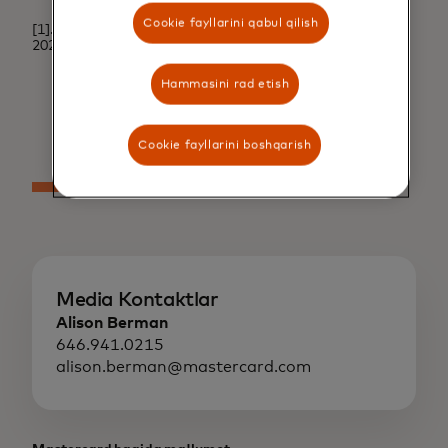
Cookie fayllarini qabul qilish
[1]. RMPG: Virtual karta bo'yicha taqqoslash natijalari,
2022.
↩
Hammasini rad etish
Cookie fayllarini boshqarish
Media Kontaktlar
Alison Berman
646.941.0215
alison.berman@mastercard.com