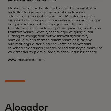
Mastercard haqida ma'lumot
Mastercard dunyo bo'ylab 200 dan ortiq mamlakat va
hududlardagi iqtisodiyotni mustahkamlaydi va
odamlarga imkoniyatlar yaratadi. Mijozlarimiz bilan
birgalikda biz hamma gullab-yashnashi mumkin bo'lgan
barqaror iqtisodiyotni qurmoqdamiz. Biz raqamli
to'lovlarning keng tanlovini qo'llab-quvvatlaymiz, bu esa
tranzaksiyalarni xavfsiz, sodda, aqlli va qulay qiladi.
Bizning texnologiyalarimiz va innovatsiyalarimiz,
hamkorligimiz va tarmoqlarimiz odamlar, biznes va
hukumatlarga o'zlarining eng katta salohiyatlarini
ro'yobga chiqarishga yordam beradigan noyob mahsulot
va xizmatlar to'plamini taqdim etish uchun birlashadi.
www.mastercard.com
Aloqador