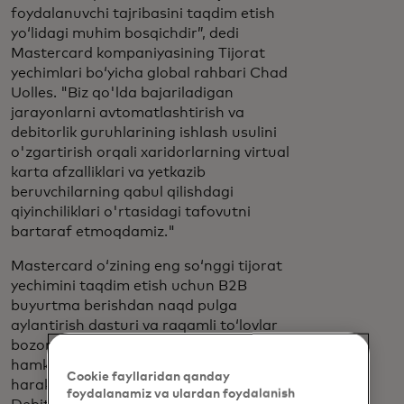
foydalanuvchi tajribasini taqdim etish
yoʻlidagi muhim bosqichdir”, dedi
Mastercard kompaniyasining Tijorat
yechimlari boʻyicha global rahbari Chad
Uolles. "Biz qo'lda bajariladigan
jarayonlarni avtomatlashtirish va
debitorlik guruhlarining ishlash usulini
o'zgartirish orqali xaridorlarning virtual
karta afzalliklari va yetkazib
beruvchilarning qabul qilishdagi
qiyinchiliklari o'rtasidagi tafovutni
bartaraf etmoqdamiz."
Mastercard oʻzining eng soʻnggi tijorat
yechimini taqdim etish uchun B2B
buyurtma berishdan naqd pulga
aylantirish dasturi va raqamli toʻlovlar
bozorida yetakchi boʻlgan Billtrust bilan
hamkorlik qildi. Minimal amalga oshirish
Cookie fayllaridan qanday
harakatlarini talab qiladigan Mastercard
foydalanamiz va ulardan foydalanish