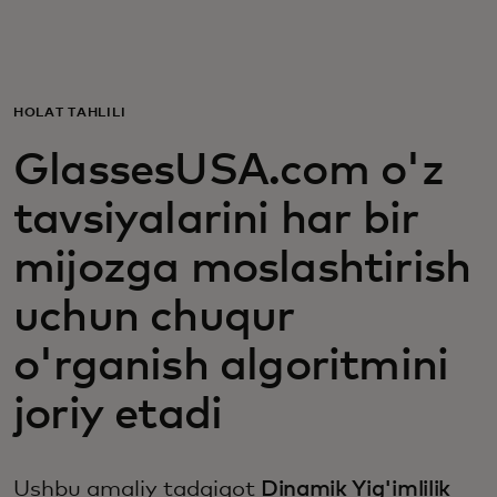
Siz uchun
Biznes uchun
HOLAT TAHLILI
GlassesUSA.com o'z
Butun dunyo uchun
tavsiyalarini har bir
Innovatorlar uchun
mijozga moslashtirish
uchun chuqur
Yangiliklar va trendlar
o'rganish algoritmini
joriy etadi
Ushbu amaliy tadqiqot
Dinamik Yig'imlilik