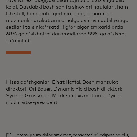
tavsiya texnologiyasi bilan tajriba o'tkazishga olib
keldi. Dastlabki bosh sahifa sinovlari natijalari, ham
ish stoli, ham mobil qurilmalarda, jamoaning
mazmunli harakatlarni amalga oshirish qobiliyatiga
sezilarli ta'sir ko'rsatdi, ilg'or algoritm xaridlarda
68% ga o'sishni va daromadlarda 88% ga o'sishni
ta'minladi.
Hissa qo'shganlar:
Einat Haftel
, Bosh mahsulot
direktori;
Ori Bauer
, Dynamic Yield bosh direktori;
Syuzan Grossman, Marketing xizmatlari bo'yicha
ijrochi vitse-prezident
[1] “Lorem ipsum dolor sit amet, consectetur” adipiscing elit,