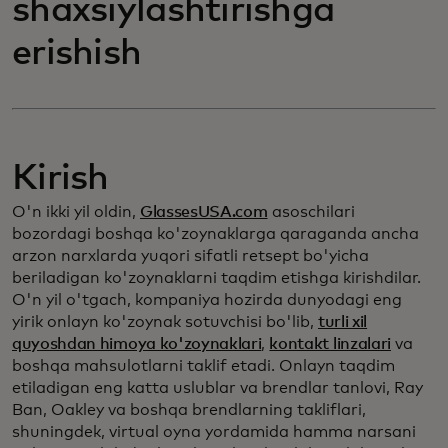
shaxsiylashtirishga
erishish
Kirish
O'n ikki yil oldin,
GlassesUSA.com
asoschilari
bozordagi boshqa ko'zoynaklarga qaraganda ancha
arzon narxlarda yuqori sifatli retsept bo'yicha
beriladigan ko'zoynaklarni taqdim etishga kirishdilar.
O'n yil o'tgach, kompaniya hozirda dunyodagi eng
yirik onlayn ko'zoynak sotuvchisi bo'lib,
turli xil
quyoshdan himoya ko'zoynaklari
,
kontakt linzalari
va
boshqa mahsulotlarni taklif etadi. Onlayn taqdim
etiladigan eng katta uslublar va brendlar tanlovi, Ray
Ban, Oakley va boshqa brendlarning takliflari,
shuningdek, virtual oyna yordamida hamma narsani