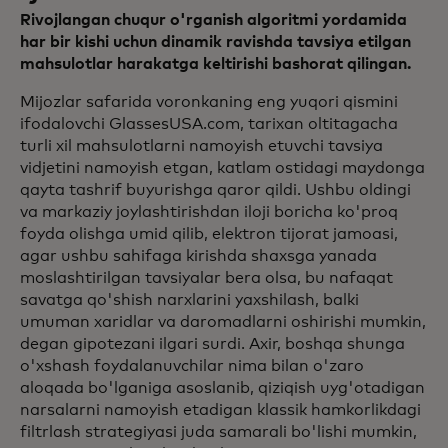
Rivojlangan chuqur o'rganish algoritmi yordamida
har bir kishi uchun dinamik ravishda tavsiya etilgan
mahsulotlar harakatga keltirishi bashorat qilingan.
Mijozlar safarida voronkaning eng yuqori qismini
ifodalovchi GlassesUSA.com, tarixan oltitagacha
turli xil mahsulotlarni namoyish etuvchi tavsiya
vidjetini namoyish etgan, katlam ostidagi maydonga
qayta tashrif buyurishga qaror qildi. Ushbu oldingi
va markaziy joylashtirishdan iloji boricha ko'proq
foyda olishga umid qilib, elektron tijorat jamoasi,
agar ushbu sahifaga kirishda shaxsga yanada
moslashtirilgan tavsiyalar bera olsa, bu nafaqat
savatga qo'shish narxlarini yaxshilash, balki
umuman xaridlar va daromadlarni oshirishi mumkin,
degan gipotezani ilgari surdi. Axir, boshqa shunga
o'xshash foydalanuvchilar nima bilan o'zaro
aloqada bo'lganiga asoslanib, qiziqish uyg'otadigan
narsalarni namoyish etadigan klassik hamkorlikdagi
filtrlash strategiyasi juda samarali bo'lishi mumkin,