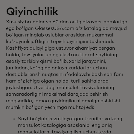
Qiyinchilik
Xususiy brendlar va 60 dan ortiq dizayner nomlariga
ega bo'lgan GlassesUSA.com o'z katalogida mavjud
bo'lgan minglab uslublar orasidan mukammal
ko'zoynak juftligini topish qiyinligini tushunadi.
Kashfiyot qulayligiga ustuvor ahamiyat bergan
holda, tavsiyalar uning elektron tijorat saytining
asosiy tarkibiy qismi bo'lib, xarid jarayonini,
jumladan, ko'pgina onlayn xaridorlar uchun
dastlabki kirish nuqtasini ifodalovchi bosh sahifani
ham o'z ichiga olgan holda, turli sahifalarda
joylashgan. U yerdagi mahsulot tavsiyalarining
samaradorligini maksimal darajada oshirish
maqsadida, jamoa quyidagilarni amalga oshirishi
mumkin bo'lgan yechimga muhtoj edi:
Sayt bo'ylab kuzatilayotgan trendlar va keng
mahsulot katalogiga asoslanib, eng aniq
mahsulotlarni tavsiya qilish uchun tezda