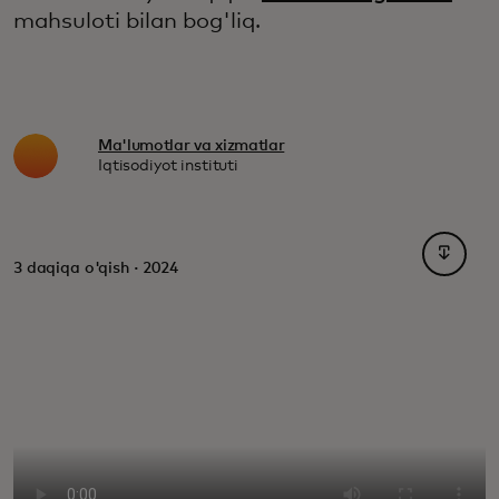
mahsuloti bilan bog'liq.
Ma'lumotlar va xizmatlar
Iqtisodiyot instituti
opens i
3 daqiqa o'qish · 2024