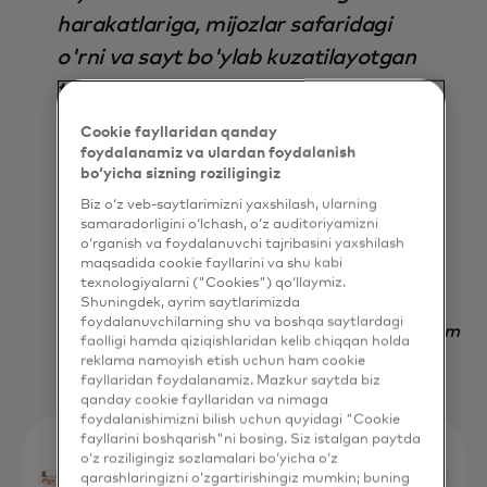
harakatlariga, mijozlar safaridagi
o'rni va sayt bo'ylab kuzatilayotgan
tendentsiyalarga asoslanib,
avtomatik ravishda to'g'ri
Cookie fayllaridan qanday
parametrlar to'plamini aniqlaydi, bu
foydalanamiz va ulardan foydalanish
bo‘yicha sizning roziligingiz
esa uni nafaqat natija, balki vaqtni
Biz o‘z veb-saytlarimizni yaxshilash, ularning
tejash jihatidan ham mavjud bo'lgan
samaradorligini o‘lchash, o‘z auditoriyamizni
o‘rganish va foydalanuvchi tajribasini yaxshilash
boshqa har qanday strategiyadan
maqsadida cookie fayllarini va shu kabi
ustun qiladi.
texnologiyalarni ("Cookies") qo‘llaymiz.
Shuningdek, ayrim saytlarimizda
foydalanuvchilarning shu va boshqa saytlardagi
Nadav Yekutiel, Head of Data, GlassesUSA.com
faolligi hamda qiziqishlaridan kelib chiqqan holda
reklama namoyish etish uchun ham cookie
fayllaridan foydalanamiz. Mazkur saytda biz
qanday cookie fayllaridan va nimaga
foydalanishimizni bilish uchun quyidagi "Cookie
fayllarini boshqarish"ni bosing. Siz istalgan paytda
o‘z roziligingiz sozlamalari bo‘yicha o‘z
qarashlaringizni o‘zgartirishingiz mumkin; buning