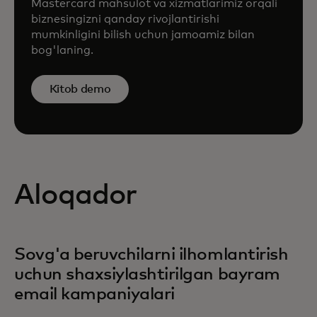
Mastercard mahsulot va xizmatlarimiz orqali
biznesingizni qanday rivojlantirishi
mumkinligini bilish uchun jamoamiz bilan
bog'laning.
Kitob demo
Aloqador
Sovg'a beruvchilarni ilhomlantirish
uchun shaxsiylashtirilgan bayram
email kampaniyalari