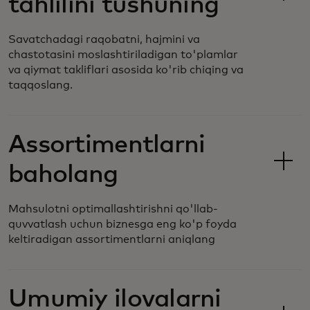
tahlilini tushuning
Savatchadagi raqobatni, hajmini va
chastotasini moslashtiriladigan to'plamlar
va qiymat takliflari asosida ko'rib chiqing va
taqqoslang.
Assortimentlarni
baholang
Mahsulotni optimallashtirishni qo'llab-
quvvatlash uchun biznesga eng ko'p foyda
keltiradigan assortimentlarni aniqlang
Umumiy ilovalarni