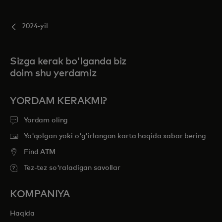
2024-yil
Sizga kerak bo'lganda biz
doim shu yerdamiz
YORDAM KERAKMI?
Yordam oling
Yo'qolgan yoki o'g'irlangan karta haqida xabar bering
Find ATM
Tez-tez so'raladigan savollar
KOMPANIYA
Haqida