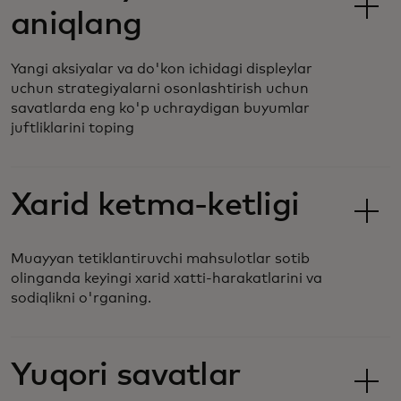
aniqlang
Yangi aksiyalar va do'kon ichidagi displeylar
uchun strategiyalarni osonlashtirish uchun
savatlarda eng ko'p uchraydigan buyumlar
juftliklarini toping
Xarid ketma-ketligi
Muayyan tetiklantiruvchi mahsulotlar sotib
olinganda keyingi xarid xatti-harakatlarini va
sodiqlikni o'rganing.
Yuqori savatlar