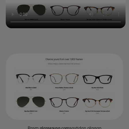
Rasm
glassesusa.com
saytidan olingan