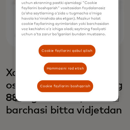
uchun ekranning pastki qismidagi "Cookie
fayllarini boshqarish" vositasidan foydalanasiz
(o‘sha saytlarning o‘zida u tugmacha o‘rniga
havola ko‘rinishida aks etgan). Mazkur holat
cookie fayllarining ayrimlaridan yoki barchasidan
voz kechishni o‘z ichiga oladi; saytning faoliyati
uchun o‘ta zarur bo‘lganlari bundan mustasno.
Cookie fayllarini qabul qilish
Hammasini rad etish
Xaridlarning 68% ga
oshishi va daromadning
Cookie fayllarini boshqarish
88% ga oshishi,
barchasi bitta vidjetdan