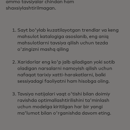
ammo tavsiyalar chindan ham
shaxsiylashtirilmagan.
Sayt bo'ylab kuzatilayotgan trendlar va keng
mahsulot katalogiga asoslanib, eng aniq
mahsulotlarni tavsiya qilish uchun tezda
o'zingizni mashq qiling
Xaridorlar eng ko'p jalb qiladigan yoki sotib
oladigan narsalarni namoyish qilish uchun
nafaqat tarixiy xatti-harakatlarni, balki
sessiyadagi faoliyatni ham hisobga oling.
Tavsiya natijalari vaqt o'tishi bilan doimiy
ravishda optimallashtirilishini ta'minlash
uchun modelga kiritilgan har bir yangi
ma'lumot bilan o'rganishda davom eting.