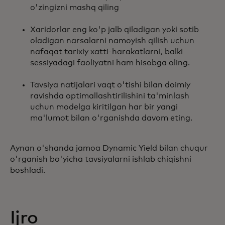
o'zingizni mashq qiling
Xaridorlar eng ko'p jalb qiladigan yoki sotib
oladigan narsalarni namoyish qilish uchun
nafaqat tarixiy xatti-harakatlarni, balki
sessiyadagi faoliyatni ham hisobga oling.
Tavsiya natijalari vaqt o'tishi bilan doimiy
ravishda optimallashtirilishini ta'minlash
uchun modelga kiritilgan har bir yangi
ma'lumot bilan o'rganishda davom eting.
Aynan o'shanda jamoa Dynamic Yield bilan chuqur
o'rganish bo'yicha tavsiyalarni ishlab chiqishni
boshladi.
Ijro