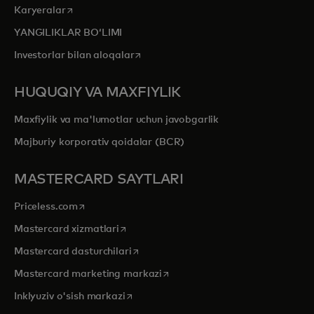
opens in a new tab
Karyeralar
YANGILIKLAR BOʻLIMI
opens in a new tab
Investorlar bilan aloqalar
HUQUQIY VA MAXFIYLIK
Maxfiylik va ma'lumotlar uchun javobgarlik
Majburiy korporativ qoidalar (BCR)
MASTERCARD SAYTLARI
opens in a new tab
Priceless.com
opens in a new tab
Mastercard xizmatlari
opens in a new tab
Mastercard dasturchilari
opens in a new tab
Mastercard marketing markazi
opens in a new tab
Inklyuziv o'sish markazi