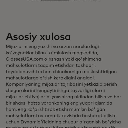
Asosiy xulosa
Mijozlarni eng yaxshi va arzon narxlardagi
ko'zoynaklar bilan ta'minlash maqsadida,
GlassesUSA.com o'xshash yoki qo'shimcha
mahsulotlarni taqdim etishdan tashqari,
foydalanuvchi uchun chinakamiga moslashtirilgan
mahsulotlarga o'tish kerakligini angladi.
Kompaniyaning mijozlar tajribasini yetkazib berish
chegaralarini kengaytirishga tayyorligi ularni
mijozlar ehtiyojlarini yaxshiroq oldindan bilish va har
bir shaxs, hatto voronkaning eng yuqori qismida
ham, eng ko'p ishtirok etishi mumkin bo'lgan
mahsulotlarni avtomatik ravishda bashorat qilish
uchun Dynamic Yieldning chuqur o'rganish bo'yicha