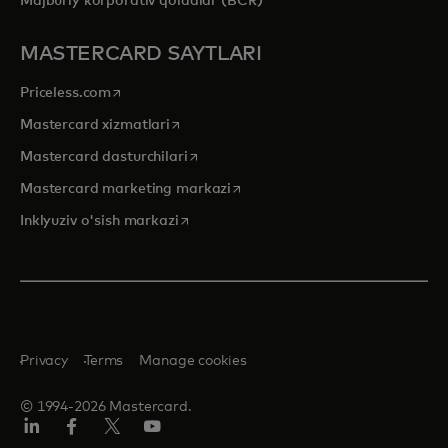
Majburiy korporativ qoidalar (BCR)
MASTERCARD SAYTLARI
opens in a new tab
Priceless.com
opens in a new tab
Mastercard xizmatlari
opens in a new tab
Mastercard dasturchilari
opens in a new tab
Mastercard marketing markazi
opens in a new tab
Inklyuziv o'sish markazi
Privacy
Terms
Manage cookies
© 1994-2026 Mastercard.
LinkedIn
Facebook
Twitter/X
YouTube