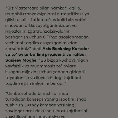
"Biz Mastercard bilan hamkorlik qilib,
muqobil tranzaksiyalarni autentifikatsiya
qilish usuli sifatida to'lov kaliti xizmatini
sinovdan o'tkazayotganimizdan va
mijozlarimizga tranzaksiyalarni
boshqarish uchun OTPga asoslanmagan
yechimni taqdim etayotganimizdan
xursandmiz", dedi
Axis Bankning Kartalar
va to'lovlar bo'limi prezidenti va rahbari
Sanjeev Moghe.
"Bu bizga kuchaytirilgan
xavfsizlik va muammosiz to'lovlarni
istagan mijozlar uchun yanada qiziqarli
foydalanish va ilova ichidagi tajribani
taqdim etish imkonini beradi."
“Ushbu sohada birinchi oʻrinda
turadigan konsepsiyaning isbotini ishga
tushirish Juspay kompaniyasining
savdogarlarni elektron tijorat tajribasini
yaxshilaydigan innovatsiya va