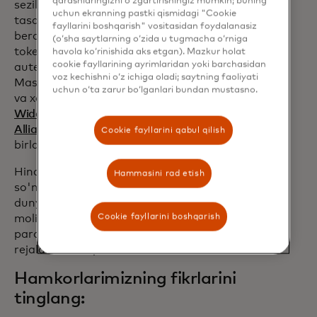
qarashlaringizni o‘zgartirishingiz mumkin; buning
sezilarli darajada kamaytirish va
uchun ekranning pastki qismidagi "Cookie
tasdiqlash darajasini oshirishga yordam
fayllarini boshqarish" vositasidan foydalanasiz
beradi. Toʻlov maʼlumotlarini
(o‘sha saytlarning o‘zida u tugmacha o‘rniga
tokenizatsiya qilishni uzluksiz biometrik
havola ko‘rinishida aks etgan). Mazkur holat
cookie fayllarining ayrimlaridan yoki barchasidan
autentifikatsiya bilan birlashtirib,
voz kechishni o‘z ichiga oladi; saytning faoliyati
Mastercard toʻlov tajribasini tezlashtirish
uchun o‘ta zarur bo‘lganlari bundan mustasno.
opens in a new tab
va xavfsiz qilish uchun
EMVCo
,
World
opens in a new tab
Wide Web Consortium
va
FIDO
opens in a new tab
Alliance
sanoat standartlarini
Cookie fayllarini qabul qilish
birlashtirmoqda.
Hindistondagi dastlabki sinov dasturidan
Hammasini rad etish
so'ng, kompaniya kelgusi oylarda butun
dunyo bo'ylab ko'proq iste'molchilar va
Cookie fayllarini boshqarish
moliya institutlariga Mastercard to'lov
parolini kiritish xizmatini joriy etishni
rejalashtirmoqda.
Hamkorlarimizning fikrlarini
tinglang: