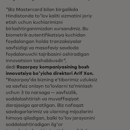
"Biz Mastercard bilan birgalikda
Hindistonda to'lov kaliti xizmatini joriy
etish uchun kuchlarimizni
birlashtirganimizdan xursandmiz. Bu
biometrik autentifikatsiya kuchidan
foydalangan holda tranzaksiyalar
xavfsizligi va masofaviy savdoda
foydalanuvchi tajribasini oshiradigan
innovatsion tashabbusdir",
dedi
Razorpay kompaniyasining bosh
innovatsiya bo'yicha direktori Arif Xon.
“Razorpay’da bizning e’tiborimiz uzluksiz
va xavfsiz onlayn to‘lovlarni ta’minlash
uchun 3 ta narsaga — xavfsizlik,
soddalashtirish va muvaffaqiyat
darajasiga qaratilgan. Biz nafaqat
savdogarlarimiz va ularning mijozlarini
himoya qiladigan, balki to'lov jarayonini
soddalashtiradigan ilg'or