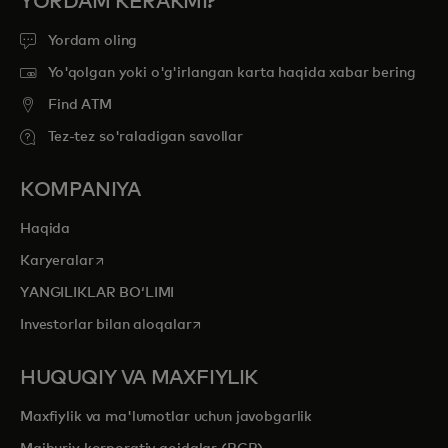
YORDAM KERAKMI?
Yordam oling
Yo'qolgan yoki o'g'irlangan karta haqida xabar bering
Find ATM
Tez-tez so'raladigan savollar
KOMPANIYA
Haqida
opens in a new tab
Karyeralar
YANGILIKLAR BOʻLIMI
opens in a new tab
Investorlar bilan aloqalar
HUQUQIY VA MAXFIYLIK
Maxfiylik va ma'lumotlar uchun javobgarlik