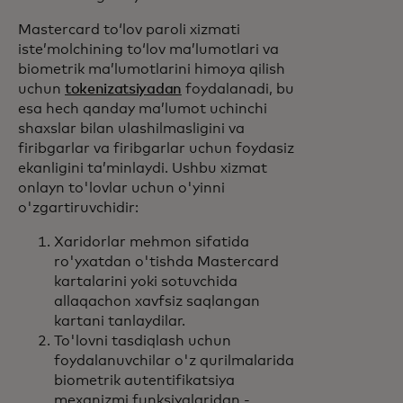
Mastercard toʻlov paroli xizmati
isteʼmolchining toʻlov maʼlumotlari va
biometrik maʼlumotlarini himoya qilish
uchun
tokenizatsiyadan
foydalanadi, bu
esa hech qanday maʼlumot uchinchi
shaxslar bilan ulashilmasligini va
firibgarlar va firibgarlar uchun foydasiz
ekanligini taʼminlaydi. Ushbu xizmat
onlayn to'lovlar uchun o'yinni
o'zgartiruvchidir:
Xaridorlar mehmon sifatida
ro'yxatdan o'tishda Mastercard
kartalarini yoki sotuvchida
allaqachon xavfsiz saqlangan
kartani tanlaydilar.
To'lovni tasdiqlash uchun
foydalanuvchilar o'z qurilmalarida
biometrik autentifikatsiya
mexanizmi funksiyalaridan -