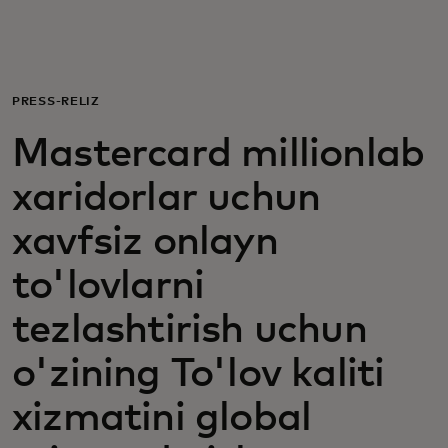
Siz uchun
Biznes uchun
PRESS-RELIZ
Mastercard millionlab
Butun dunyo uchun
xaridorlar uchun
Innovatorlar uchun
xavfsiz onlayn
to'lovlarni
Yangiliklar va trendlar
tezlashtirish uchun
o'zining To'lov kaliti
xizmatini global