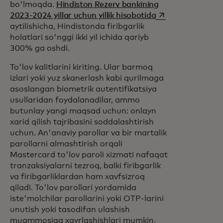
bo'lmoqda.
Hindiston Rezerv bankining
opens in a new ta
2023-2024 yillar uchun yillik hisobotida
aytilishicha, Hindistonda firibgarlik
holatlari so'nggi ikki yil ichida qariyb
300% ga oshdi.
To'lov kalitlarini kiriting. Ular barmoq
izlari yoki yuz skanerlash kabi qurilmaga
asoslangan biometrik autentifikatsiya
usullaridan foydalanadilar, ammo
butunlay yangi maqsad uchun: onlayn
xarid qilish tajribasini soddalashtirish
uchun. An'anaviy parollar va bir martalik
parollarni almashtirish orqali
Mastercard to'lov paroli xizmati nafaqat
tranzaksiyalarni tezroq, balki firibgarlik
va firibgarliklardan ham xavfsizroq
qiladi. To'lov parollari yordamida
iste'molchilar parollarini yoki OTP-larini
unutish yoki tasodifan ulashish
muammosiga xayrlashishlari mumkin.