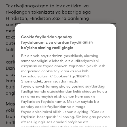
Tez rivojlanayotgan toʻlov ekotizimi va
rivojlangan tokenizatsiya bozoriga ega
Hindiston, Hindiston Zaxira bankining
xavfsizroq va bardoshliroq toʻlov tizimi
maqsadiga muvofiq toʻlov kalitlari va
takomillashtirilgan biometrik
Cookie fayllaridan qanday
foydalanamiz va ulardan foydalanish
autentifikatsiyani qabul qilmoqda. Toʻlov
bo‘yicha sizning roziligingiz
kalitlari nafaqat tezlik va qulaylik haqida
— ular xavfsizlik va foydalanuvchining
Biz o‘z veb-saytlarimizni yaxshilash, ularning
samaradorligini o‘lchash, o‘z auditoriyamizni
xarid qilish tajribasini yaxshilash haqida.
o‘rganish va foydalanuvchi tajribasini yaxshilash
Biznes uchun bu tashlab ketilgan
maqsadida cookie fayllarini va shu kabi
aravalarning kamayishi va firibgarlikning
texnologiyalarni ("Cookies") qo‘llaymiz.
kamayishi demakdir. Iste'molchilar uchun
Shuningdek, ayrim saytlarimizda
foydalanuvchilarning shu va boshqa saytlardagi
bu tezroq to'lovlar va xotirjamlikni
faolligi hamda qiziqishlaridan kelib chiqqan holda
anglatadi.
reklama namoyish etish uchun ham cookie
fayllaridan foydalanamiz. Mazkur saytda biz
Mastercard to'lov paroli xizmati onlayn
qanday cookie fayllaridan va nimaga
yoki masofaviy tokenlashtirilgan
foydalanishimizni bilish uchun quyidagi "Cookie
tranzaksiyalar uchun mo'ljallangan
fayllarini boshqarish"ni bosing. Siz istalgan paytda
o‘z roziligingiz sozlamalari bo‘yicha o‘z
bo'lib, bugungi kunda firibgarlikni