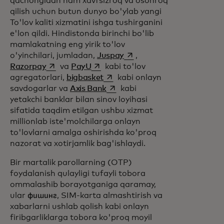
qachongidan ham xavfsizroq va osonroq
qilish uchun butun dunyo bo'ylab yangi
To'lov kaliti xizmatini ishga tushirganini
e'lon qildi. Hindistonda birinchi bo'lib
mamlakatning eng yirik to'lov
opens in a new tab
o'yinchilari, jumladan,
Juspay
,
opens in a new tab
opens in a new tab
Razorpay
va
PayU
kabi to'lov
opens in a new tab
agregatorlari,
bigbasket
kabi onlayn
opens in a new tab
savdogarlar va
Axis Bank
kabi
yetakchi banklar bilan sinov loyihasi
sifatida taqdim etilgan ushbu xizmat
millionlab iste'molchilarga onlayn
to'lovlarni amalga oshirishda ko'proq
nazorat va xotirjamlik bag'ishlaydi.
Bir martalik parollarning (OTP)
foydalanish qulayligi tufayli tobora
ommalashib borayotganiga qaramay,
ular фишинг, SIM-karta almashtirish va
xabarlarni ushlab qolish kabi onlayn
firibgarliklarga tobora ko'proq moyil