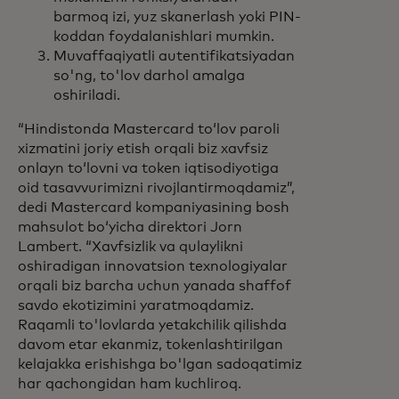
barmoq izi, yuz skanerlash yoki PIN-
koddan foydalanishlari mumkin.
Muvaffaqiyatli autentifikatsiyadan
so'ng, to'lov darhol amalga
oshiriladi.
“Hindistonda Mastercard toʻlov paroli
xizmatini joriy etish orqali biz xavfsiz
onlayn toʻlovni va token iqtisodiyotiga
oid tasavvurimizni rivojlantirmoqdamiz”,
dedi Mastercard kompaniyasining bosh
mahsulot boʻyicha direktori Jorn
Lambert. “Xavfsizlik va qulaylikni
oshiradigan innovatsion texnologiyalar
orqali biz barcha uchun yanada shaffof
savdo ekotizimini yaratmoqdamiz.
Raqamli to'lovlarda yetakchilik qilishda
davom etar ekanmiz, tokenlashtirilgan
kelajakka erishishga bo'lgan sadoqatimiz
har qachongidan ham kuchliroq.