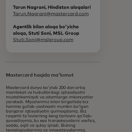
Tarun Nagrani, Hindiston aloqalari
Tarun.Nagrani@mastercard.com
Agentlik bilan aloqa bo'yicha
aloqa, Stuti Soni, MSL Group
Stuti.Soni@mslgroup.com
Mastercard haqida ma'lumot
Mastercard dunyo bo'ylab 200 dan ortiq
mamlakat va hududlardagi iqtisodiyotni
mustahkamlaydi va odamlarga imkoniyatlar
yaratadi. Mijozlarimiz bilan birgalikda biz
hamma gullab-yashnashi mumkin bo'lgan
barqaror iqtisodiyotni qurmoqdamiz. Biz
raqamli to'lovlarning keng tanlovini qo'llab-
quvvatlaymiz, bu esa tranzaksiyalarni xavfsiz,
sodda, aqlli va qulay qiladi. Bizning
texnologiyalarimiz va innovatsiyalarimiz,