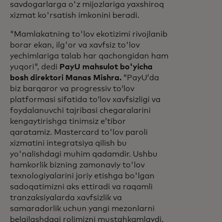
savdogarlarga o'z mijozlariga yaxshiroq
xizmat ko'rsatish imkonini beradi.
"Mamlakatning to'lov ekotizimi rivojlanib
borar ekan, ilg'or va xavfsiz to'lov
yechimlariga talab har qachongidan ham
yuqori", dedi
PayU mahsulot bo'yicha
bosh direktori Manas Mishra.
“PayU’da
biz barqaror va progressiv to‘lov
platformasi sifatida to‘lov xavfsizligi va
foydalanuvchi tajribasi chegaralarini
kengaytirishga tinimsiz e’tibor
qaratamiz. Mastercard to'lov paroli
xizmatini integratsiya qilish bu
yo'nalishdagi muhim qadamdir. Ushbu
hamkorlik bizning zamonaviy to'lov
texnologiyalarini joriy etishga bo'lgan
sadoqatimizni aks ettiradi va raqamli
tranzaksiyalarda xavfsizlik va
samaradorlik uchun yangi mezonlarni
belgilashdagi rolimizni mustahkamlaydi.