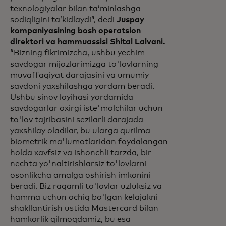
texnologiyalar bilan taʼminlashga
sodiqligini taʼkidlaydi”, dedi
Juspay
kompaniyasining bosh operatsion
direktori va hammuassisi Shital Lalvani.
“Bizning fikrimizcha, ushbu yechim
savdogar mijozlarimizga to'lovlarning
muvaffaqiyat darajasini va umumiy
savdoni yaxshilashga yordam beradi.
Ushbu sinov loyihasi yordamida
savdogarlar oxirgi iste'molchilar uchun
to'lov tajribasini sezilarli darajada
yaxshilay oladilar, bu ularga qurilma
biometrik ma'lumotlaridan foydalangan
holda xavfsiz va ishonchli tarzda, bir
nechta yo'naltirishlarsiz to'lovlarni
osonlikcha amalga oshirish imkonini
beradi. Biz raqamli to'lovlar uzluksiz va
hamma uchun ochiq bo'lgan kelajakni
shakllantirish ustida Mastercard bilan
hamkorlik qilmoqdamiz, bu esa