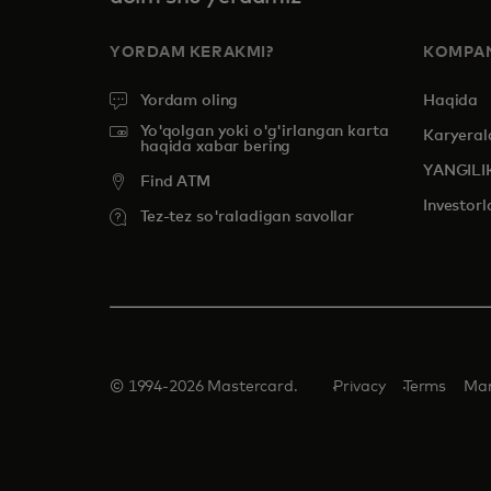
YORDAM KERAKMI?
KOMPAN
Yordam oling
Haqida
Yo'qolgan yoki o'g'irlangan karta
Karyeral
haqida xabar bering
YANGILI
Find ATM
Investorl
Tez-tez so'raladigan savollar
© 1994-2026 Mastercard.
Privacy
Terms
Man