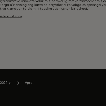
iyalarimiz va innovatsiyalarimiz, hamkorligimiz va tarmoqlarimiz o
arga o'zlarining eng katta salohiyatlarini ro'yobga chiqarishga 
 va xizmatlar to'plamini taqdim etish uchun birlashadi.
stercard.com
2024-yil
Aprel