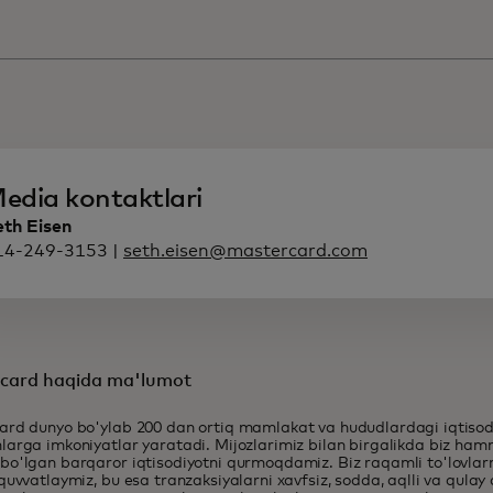
edia kontaktlari
eth Eisen
14-249-3153 |
seth.eisen@mastercard.com
card haqida ma'lumot
ard dunyo bo'ylab 200 dan ortiq mamlakat va hududlardagi iqtiso
arga imkoniyatlar yaratadi. Mijozlarimiz bilan birgalikda biz ha
o'lgan barqaror iqtisodiyotni qurmoqdamiz. Biz raqamli to'lovlarn
quvvatlaymiz, bu esa tranzaksiyalarni xavfsiz, sodda, aqlli va qulay 