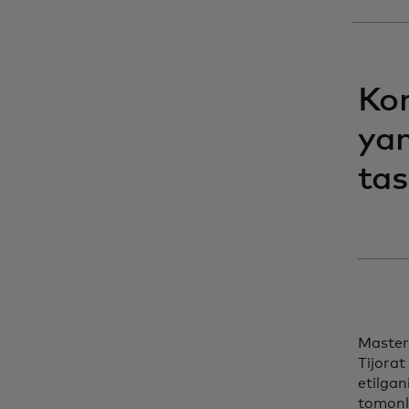
Kom
yan
tas
Masterc
Tijorat
etilgan
tomonl