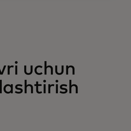
vri uchun
ashtirish