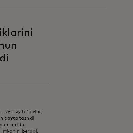
klarini
chun
di
 Asosiy to'lovlar,
an qayta tashkil
a manfaatdor
imkonini beradi.