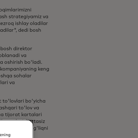
oqimlarimizni
lash strategiyamiz va
zroq ishlay oladilar
adilar", dedi bosh
bosh direktor
soblanadi va
 oshirish bo'ladi.
, kompaniyaning keng
boshqa sohalar
lari va
 to'lovlari bo'yicha
tashqari to'lov va
 tijorat kartalari
k qarzlari, kartasiz
mpaniyaning sog'liqni
zning