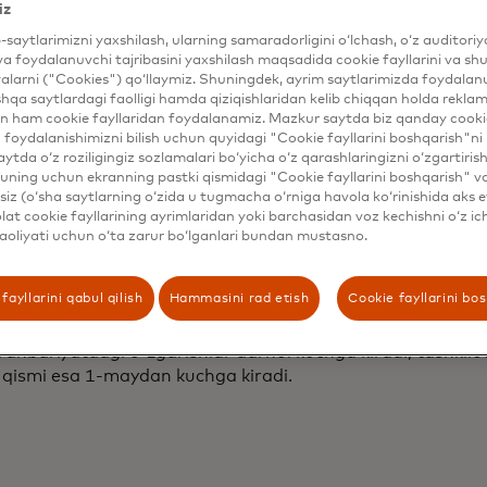
iz
osburg Xizmatlarga bosh xizmat ko'rsatuvchi direktor sifat
b-saytlarimizni yaxshilash, ularning samaradorligini o‘lchash, o‘z auditori
lar kompaniyaning hozirgi Kiber va razvedka, Ma'lumotla
va foydalanuvchi tajribasini yaxshilash maqsadida cookie fayllarini va shu
ankchilik guruhlarining takliflarini mijozlarga ta'sir, o'sis
alarni ("Cookies") qo‘llaymiz. Shuningdek, ayrim saytlarimizda foydalan
hqa saytlardagi faolligi hamda qiziqishlaridan kelib chiqqan holda rekl
l darajada oshirish uchun birlashtiradi. Firibgarlik, xavf v
n ham cookie fayllaridan foydalanamiz. Mazkur saytda biz qanday cookie
ish hamda tushunchalar, tahlillar va sodiqlik dasturlari or
foydalanishimizni bilish uchun quyidagi "Cookie fayllarini boshqarish"ni 
lardir. Vosburg shuningdek, Greg Ulrich bosh AI va ma'lum
aytda o‘z roziligingiz sozlamalari bo‘yicha o‘z qarashlaringizni o‘zgartiris
r lavozimida boshchilik qiladigan yangi tashkil etilgan Ma'
ning uchun ekranning pastki qismidagi "Cookie fayllarini boshqarish" v
otini ham nazorat qiladi, bu tashkilot ichki va tashqi iloval
iz (o‘sha saytlarning o‘zida u tugmacha o‘rniga havola ko‘rinishida aks e
at cookie fayllarining ayrimlaridan yoki barchasidan voz kechishni o‘z ich
lashtirishni va butun korxona bo'ylab ushbu funktsiyalarni
aoliyati uchun o‘ta zarur bo‘lganlari bundan mustasno.
oladi.
alla Mastercard bilan 30 yildan ortiq ishlaganidan so'ng 
fayllarini qabul qilish
Hammasini rad etish
Cookie fayllarini bo
'p yillik xizmatlari va hissalari uchun minnatdorchilik bild
ahbariyatdagi o'zgarishlar darhol kuchga kiradi, tashkilo
 qismi esa 1-maydan kuchga kiradi.