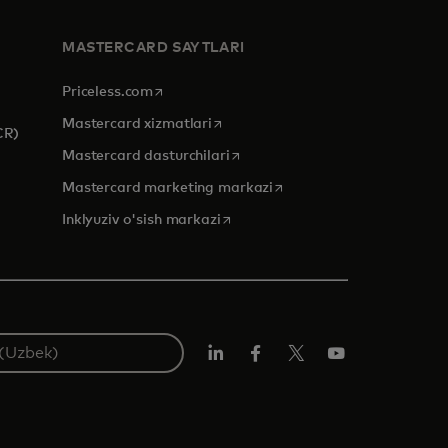
MASTERCARD SAYTLARI
opens in a new tab
Priceless.com
opens in a new tab
Mastercard xizmatlari
CR)
opens in a new tab
Mastercard dasturchilari
opens in a new tab
Mastercard marketing markazi
opens in a new tab
Inklyuziv o'sish markazi
LinkedIn
Facebook
Twitter/X
YouTube