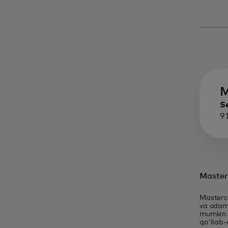
M
S
9
Master
Masterc
va odaml
mumkin b
qo'llab-