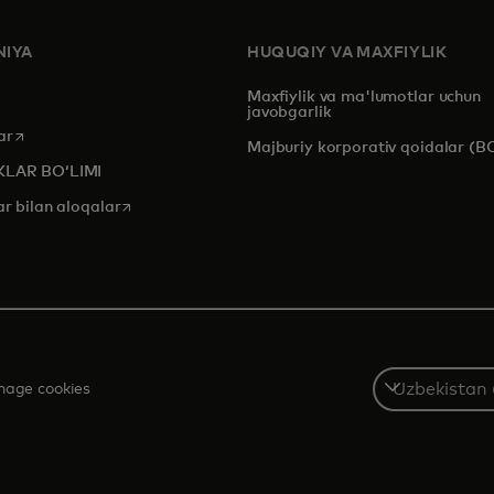
IYA
HUQUQIY VA MAXFIYLIK
Maxfiylik va ma'lumotlar uchun
javobgarlik
opens in a new tab
ar
Majburiy korporativ qoidalar (B
KLAR BOʻLIMI
opens in a new tab
ar bilan aloqalar
Select
age cookies
a
country