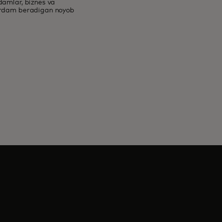
damlar, biznes va
yordam beradigan noyob