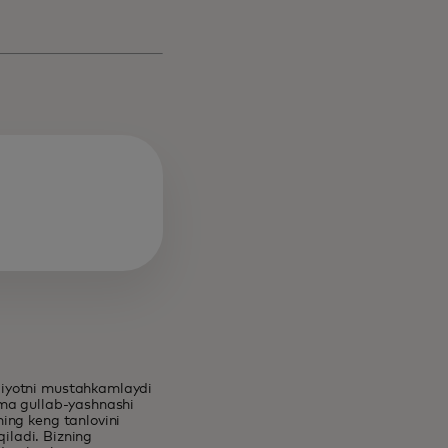
diyotni mustahkamlaydi
mma gullab-yashnashi
ing keng tanlovini
qiladi. Bizning