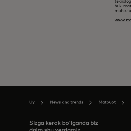
texnolog
hukumatl
mahsulot
www.ma
Uy
News and trends
Matbuot
Sizga kerak bo'lganda biz
doim shu yerdamiz