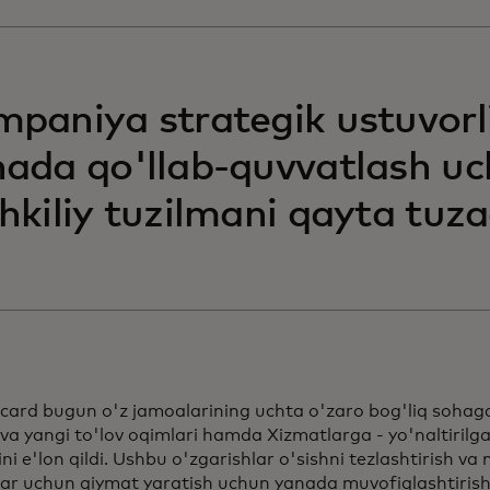
paniya strategik ustuvorli
ada qo'llab-quvvatlash u
hkiliy tuzilmani qayta tuza
ard bugun o'z jamoalarining uchta o'zaro bog'liq sohaga -
 va yangi to'lov oqimlari hamda Xizmatlarga - yo'naltirilg
ini e'lon qildi. Ushbu o'zgarishlar o'sishni tezlashtirish v
ar uchun qiymat yaratish uchun yanada muvofiqlashtirish 