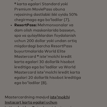
® karta egalari Standard yoki
Premium MoviePass obuna
rejasining dastlabki ikki oyida 50%
chegirmaga ega bo‘ladilar [7].
ResortPass:
Mehmonxonalar va
dam olish maskanlarida basseyn,
spa va qulayliklardan foydalanish
uchun 200 dollar yoki undan ortiq
miqdordagi barcha ResortPass
buyurtmalarida World Elite
Mastercard ® iste'molchi kredit
karta egalari 30 dollarlik hisobot
kreditiga ega bo'ladilar va World
Mastercard iste'molchi kredit karta
egalari 20 dollarlik hisobot kreditiga
ega bo'ladilar [8].
Mastercardning mavjud
iste'molchi
Instacart karta egalari uchun