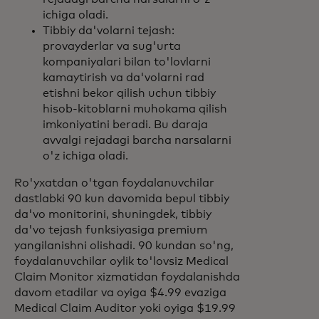
ichiga oladi.
Tibbiy da'volarni tejash:
provayderlar va sug'urta
kompaniyalari bilan to'lovlarni
kamaytirish va da'volarni rad
etishni bekor qilish uchun tibbiy
hisob-kitoblarni muhokama qilish
imkoniyatini beradi. Bu daraja
avvalgi rejadagi barcha narsalarni
o'z ichiga oladi.
Ro'yxatdan o'tgan foydalanuvchilar
dastlabki 90 kun davomida bepul tibbiy
da'vo monitorini, shuningdek, tibbiy
da'vo tejash funksiyasiga premium
yangilanishni olishadi. 90 kundan so'ng,
foydalanuvchilar oylik to'lovsiz Medical
Claim Monitor xizmatidan foydalanishda
davom etadilar va oyiga $4.99 evaziga
Medical Claim Auditor yoki oyiga $19.99