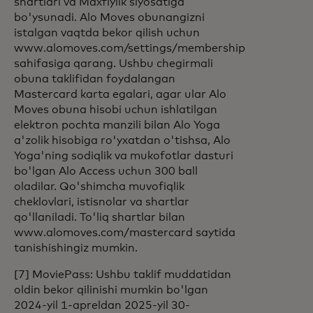
shartlari va Maxfiylik siyosatiga
bo'ysunadi. Alo Moves obunangizni
istalgan vaqtda bekor qilish uchun
www.alomoves.com/settings/membership
sahifasiga qarang. Ushbu chegirmali
obuna taklifidan foydalangan
Mastercard karta egalari, agar ular Alo
Moves obuna hisobi uchun ishlatilgan
elektron pochta manzili bilan Alo Yoga
a'zolik hisobiga ro'yxatdan o'tishsa, Alo
Yoga'ning sodiqlik va mukofotlar dasturi
bo'lgan Alo Access uchun 300 ball
oladilar. Qo'shimcha muvofiqlik
cheklovlari, istisnolar va shartlar
qo'llaniladi. To'liq shartlar bilan
www.alomoves.com/mastercard saytida
tanishishingiz mumkin.
[7] MoviePass: Ushbu taklif muddatidan
oldin bekor qilinishi mumkin bo'lgan
2024-yil 1-apreldan 2025-yil 30-