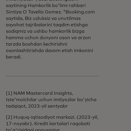
saytining Hamkorlik bo'limi rahbari
Sintiya O Tavella Gomez. "Booking.com
saytida, Biz uzluksiz va unutilmas
sayohat tajribalarini taqdim etishga
sodiqmiz va ushbu hamkorlik bizga
hamma uchun dunyoni oson va arzon
tarzda boshdan kechirishni
osonlashtirishda davom etish imkonini
beradi.
[1] NAM Mastercard Insights,
Iste'molchilar uchun imtiyozlar bo'yicha
tadqiqot, 2023-yil sentyabr
[2] Huquq-iqtisodiyot markazi. (2023-yil,
17-noyabr). Kredit kartalari raqobati
to'g'risidagi qonunning