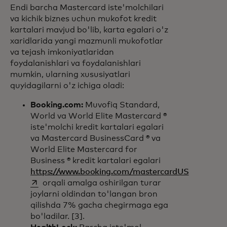
Endi barcha Mastercard iste'molchilari
va kichik biznes uchun mukofot kredit
kartalari mavjud bo'lib, karta egalari o'z
xaridlarida yangi mazmunli mukofotlar
va tejash imkoniyatlaridan
foydalanishlari va foydalanishlari
mumkin, ularning xususiyatlari
quyidagilarni o'z ichiga oladi:
Booking.com:
Muvofiq Standard,
World va World Elite Mastercard ®
iste'molchi kredit kartalari egalari
va Mastercard BusinessCard ® va
World Elite Mastercard for
Business ® kredit kartalari egalari
https://www.booking.com/mastercardUS
opens in a new tab
orqali amalga oshirilgan turar
joylarni oldindan to'langan bron
qilishda 7% gacha chegirmaga ega
bo'ladilar. [3].