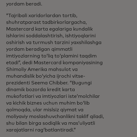
yordam beradi.
“Tajribali xaridorlardan tortib,
shuhratparast tadbirkorlargacha,
Mastercard karta egalariga kundalik
ishlarini soddalashtirish, ishtiyoqlarini
oshirish va turmush tarzini yaxshilashga
yordam beradigan qimmatli
imtiyozlarning toʻliq toʻplamini taqdim
etadi”, dedi Mastercard kompaniyasining
Shimoliy Amerika mahsulot va
muhandislik boʻyicha ijrochi vitse-
prezidenti Seema Chibber. “Bugungi
dinamik bozorda kredit karta
mukofotlari va imtiyozlari isteʼmolchilar
va kichik biznes uchun muhim boʻlib
qolmoqda, ular mislsiz qiymat va
moliyaviy moslashuvchanlikni taklif qiladi,
shu bilan birga sodiqlik va masʼuliyatli
xarajatlarni ragʻbatlantiradi.”