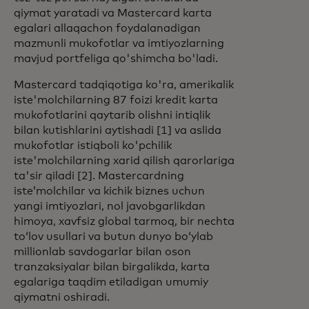
qiymat yaratadi va Mastercard karta
egalari allaqachon foydalanadigan
mazmunli mukofotlar va imtiyozlarning
mavjud portfeliga qo'shimcha bo'ladi.
Mastercard tadqiqotiga ko'ra, amerikalik
iste'molchilarning 87 foizi kredit karta
mukofotlarini qaytarib olishni intiqlik
bilan kutishlarini aytishadi [1] va aslida
mukofotlar istiqboli ko'pchilik
iste'molchilarning xarid qilish qarorlariga
ta'sir qiladi [2]. Mastercardning
isteʼmolchilar va kichik biznes uchun
yangi imtiyozlari, nol javobgarlikdan
himoya, xavfsiz global tarmoq, bir nechta
toʻlov usullari va butun dunyo boʻylab
millionlab savdogarlar bilan oson
tranzaksiyalar bilan birgalikda, karta
egalariga taqdim etiladigan umumiy
qiymatni oshiradi.