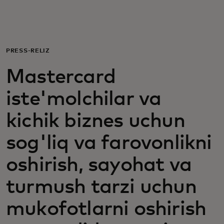
Siz uchun
Biznes uchun
PRESS-RELIZ
Mastercard
Butun dunyo uchun
iste'molchilar va
Innovatorlar uchun
kichik biznes uchun
sog'liq va farovonlikni
Yangiliklar va trendlar
oshirish, sayohat va
turmush tarzi uchun
mukofotlarni oshirish