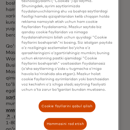
texnologiyalarni ("Cookies") qo‘llaymiz.
boshqalar bilan davom etadigan
Shuningdek, ayrim saytlarimizda
hamkorlikdan foyda olishadi, bu esa
foydalanuvchilarning shu va boshqa saytlardagi
xarid qilish va bizneslarini yuritishda
faolligi hamda qiziqishlaridan kelib chiqqan holda
kundalik xarajatlari va himoyasidan eng
reklama namoyish etish uchun ham cookie
fayllaridan foydalanamiz. Mazkur saytda biz
yuqori qiymatni taʼminlashga yordam
qanday cookie fayllaridan va nimaga
beradi.
foydalanishimizni bilish uchun quyidagi "Cookie
fayllarini boshqarish"ni bosing. Siz istalgan paytda
Qo'shimcha ma'lumot olish va Standard
o‘z roziligingiz sozlamalari bo‘yicha o‘z
Mastercard ® , World Mastercard ® ,
qarashlaringizni o‘zgartirishingiz mumkin; buning
World Elite Mastercard ® , Mastercard
uchun ekranning pastki qismidagi "Cookie
fayllarini boshqarish" vositasidan foydalanasiz
BusinessCard ® va World Elite
(o‘sha saytlarning o‘zida u tugmacha o‘rniga
Mastercard for Business ® bo'yicha
havola ko‘rinishida aks etgan). Mazkur holat
qimmatli takliflar to'plami bilan bog'liq
cookie fayllarining ayrimlaridan yoki barchasidan
to'liq shartlar va qoidalar uchun karta
voz kechishni o‘z ichiga oladi; saytning faoliyati
uchun o‘ta zarur bo‘lganlari bundan mustasno.
egalari
www.mastercard.com/standard
opens in a new tab
saytiga
tashrif buyurishlari
opens in a new tab
mumkin.
www.mastercard.com/world
,
Cookie fayllarini qabul qilish
opens in a new tab
www.mastercard.com/worldelite
opens in a new tab
,
mastercard.us/businessoffers
yoki
1-800-MASTERCARD raqamiga
Hammasini rad etish
qo'ng'iroq qiling.