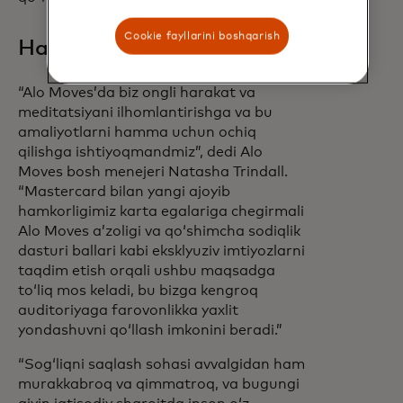
Cookie fayllarini boshqarish
Hamkorlarimizdan eshiting
“Alo Moves’da biz ongli harakat va
meditatsiyani ilhomlantirishga va bu
amaliyotlarni hamma uchun ochiq
qilishga ishtiyoqmandmiz”, dedi Alo
Moves bosh menejeri Natasha Trindall.
“Mastercard bilan yangi ajoyib
hamkorligimiz karta egalariga chegirmali
Alo Moves aʼzoligi va qoʻshimcha sodiqlik
dasturi ballari kabi eksklyuziv imtiyozlarni
taqdim etish orqali ushbu maqsadga
toʻliq mos keladi, bu bizga kengroq
auditoriyaga farovonlikka yaxlit
yondashuvni qoʻllash imkonini beradi.”
“Sogʻliqni saqlash sohasi avvalgidan ham
murakkabroq va qimmatroq, va bugungi