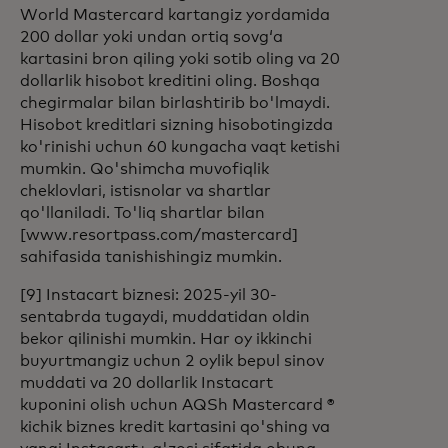
World Mastercard kartangiz yordamida
200 dollar yoki undan ortiq sovg‘a
kartasini bron qiling yoki sotib oling va 20
dollarlik hisobot kreditini oling. Boshqa
chegirmalar bilan birlashtirib bo'lmaydi.
Hisobot kreditlari sizning hisobotingizda
ko'rinishi uchun 60 kungacha vaqt ketishi
mumkin. Qo'shimcha muvofiqlik
cheklovlari, istisnolar va shartlar
qo'llaniladi. To'liq shartlar bilan
[www.resortpass.com/mastercard]
sahifasida tanishishingiz mumkin.
[9] Instacart biznesi: 2025-yil 30-
sentabrda tugaydi, muddatidan oldin
bekor qilinishi mumkin. Har oy ikkinchi
buyurtmangiz uchun 2 oylik bepul sinov
muddati va 20 dollarlik Instacart
kuponini olish uchun AQSh Mastercard ®
kichik biznes kredit kartasini qo'shing va