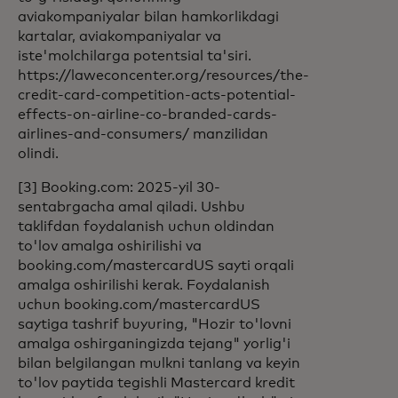
aviakompaniyalar bilan hamkorlikdagi
kartalar, aviakompaniyalar va
iste'molchilarga potentsial ta'siri.
https://laweconcenter.org/resources/the-
credit-card-competition-acts-potential-
effects-on-airline-co-branded-cards-
airlines-and-consumers/ manzilidan
olindi.
[3] Booking.com: 2025-yil 30-
sentabrgacha amal qiladi. Ushbu
taklifdan foydalanish uchun oldindan
to'lov amalga oshirilishi va
booking.com/mastercardUS sayti orqali
amalga oshirilishi kerak. Foydalanish
uchun booking.com/mastercardUS
saytiga tashrif buyuring, "Hozir to'lovni
amalga oshirganingizda tejang" yorlig'i
bilan belgilangan mulkni tanlang va keyin
to'lov paytida tegishli Mastercard kredit