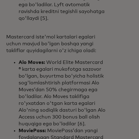
ega bo'ladilar. Lyft avtomatik
ravishda kreditni tegishli sayohatga
qo'llaydi [5].
Mastercard iste'mol kartalari egalari
uchun mavjud bo'lgan boshqa yangi
takliflar quyidagilarni o'z ichiga oladi:
Alo Moves:
World Elite Mastercard
® karta egalari mukofotga sazovor
bo'lgan, buyurtma bo'yicha holistik
sog'lomlashtirish platformasi Alo
Moves’dan 50% chegirmaga ega
bo'ladilar. Alo Moves taklifiga
ro'yxatdan o'tgan karta egalari
Alo'ning sodiqlik dasturi bo'lgan Alo
Access uchun 300 bonus ball olish
huquqiga ega bo'ladilar [6].
MoviePass:
MoviePass’dan yangi
foydalangan Standard Mastercard