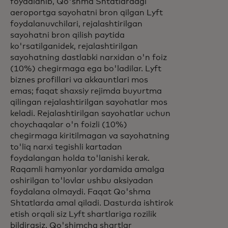
foydalanib, Qo'shma Shtatlardagi
aeroportga sayohatni bron qilgan Lyft
foydalanuvchilari, rejalashtirilgan
sayohatni bron qilish paytida
ko'rsatilganidek, rejalashtirilgan
sayohatning dastlabki narxidan o'n foiz
(10%) chegirmaga ega bo'ladilar. Lyft
biznes profillari va akkauntlari mos
emas; faqat shaxsiy rejimda buyurtma
qilingan rejalashtirilgan sayohatlar mos
keladi. Rejalashtirilgan sayohatlar uchun
choychaqalar o'n foizli (10%)
chegirmaga kiritilmagan va sayohatning
to'liq narxi tegishli kartadan
foydalangan holda to'lanishi kerak.
Raqamli hamyonlar yordamida amalga
oshirilgan to'lovlar ushbu aksiyadan
foydalana olmaydi. Faqat Qo'shma
Shtatlarda amal qiladi. Dasturda ishtirok
etish orqali siz Lyft shartlariga rozilik
bildirasiz. Qo'shimcha shartlar