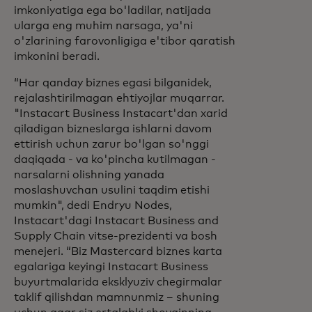
imkoniyatiga ega bo'ladilar, natijada
ularga eng muhim narsaga, ya'ni
o'zlarining farovonligiga e'tibor qaratish
imkonini beradi.
“Har qanday biznes egasi bilganidek,
rejalashtirilmagan ehtiyojlar muqarrar.
"Instacart Business Instacart'dan xarid
qiladigan bizneslarga ishlarni davom
ettirish uchun zarur bo'lgan so'nggi
daqiqada - va ko'pincha kutilmagan -
narsalarni olishning yanada
moslashuvchan usulini taqdim etishi
mumkin", dedi Endryu Nodes,
Instacart'dagi Instacart Business and
Supply Chain vitse-prezidenti va bosh
menejeri. “Biz Mastercard biznes karta
egalariga keyingi Instacart Business
buyurtmalarida eksklyuziv chegirmalar
taklif qilishdan mamnunmiz – shuning