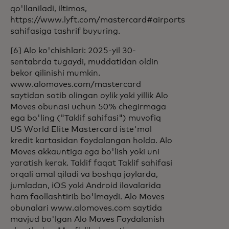
qo'llaniladi, iltimos,
https://www.lyft.com/mastercard#airports
sahifasiga tashrif buyuring.
[6] Alo ko'chishlari: 2025-yil 30-
sentabrda tugaydi, muddatidan oldin
bekor qilinishi mumkin.
www.alomoves.com/mastercard
saytidan sotib olingan oylik yoki yillik Alo
Moves obunasi uchun 50% chegirmaga
ega bo'ling ("Taklif sahifasi") muvofiq
US World Elite Mastercard iste'mol
kredit kartasidan foydalangan holda. Alo
Moves akkauntiga ega bo'lish yoki uni
yaratish kerak. Taklif faqat Taklif sahifasi
orqali amal qiladi va boshqa joylarda,
jumladan, iOS yoki Android ilovalarida
ham faollashtirib bo'lmaydi. Alo Moves
obunalari www.alomoves.com saytida
mavjud bo'lgan Alo Moves Foydalanish