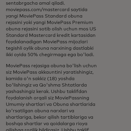
sentabrgacha amal qiladi.
moviepass.com/mastercard saytida
yangi MoviePass Standard obuna
rejasini yoki yangi MoviePass Premium
obuna rejasini sotib olish uchun mos US
Standard Mastercard kredit kartasidan
foydalanadigan MoviePass mijozlari
tegishli oylik obuna narxining dastlabki
ikki oyida 50% chegirmaga ega bo'ladi.
MoviePass rejasiga obuna bo'lish uchun
siz MoviePass akkauntini yaratishingiz,
kamida o'n sakkiz (18) yoshda
bo'lishingiz va Qo'shma Shtatlarda
yashashingiz kerak. Ushbu taklifdan
foydalanish orqali siz MoviePassning
Umumiy shartlari va Obuna shartlarida
ko'rsatilgan obuna narxlari va
shartlariga, bekor qilish tartiblariga va
boshqa shartlar va qoidalarga rioya
qilishga rozilik bildirasiz. Ushbu taklif