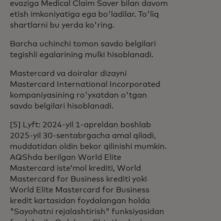
evaziga Medical Claim Saver bilan davom
etish imkoniyatiga ega bo'ladilar. To'liq
shartlarni bu yerda ko'ring.
Barcha uchinchi tomon savdo belgilari
tegishli egalarining mulki hisoblanadi.
Mastercard va doiralar dizayni
Mastercard International Incorporated
kompaniyasining ro'yxatdan o'tgan
savdo belgilari hisoblanadi.
[5] Lyft: 2024-yil 1-apreldan boshlab
2025-yil 30-sentabrgacha amal qiladi,
muddatidan oldin bekor qilinishi mumkin.
AQShda berilgan World Elite
Mastercard isteʼmol krediti, World
Mastercard for Business krediti yoki
World Elite Mastercard for Business
kredit kartasidan foydalangan holda
"Sayohatni rejalashtirish" funksiyasidan