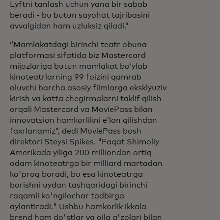
Lyftni tanlash uchun yana bir sabab
beradi - bu butun sayohat tajribasini
avvalgidan ham uzluksiz qiladi.”
“Mamlakatdagi birinchi teatr obuna
platformasi sifatida biz Mastercard
mijozlariga butun mamlakat boʻylab
kinoteatrlarning 99 foizini qamrab
oluvchi barcha asosiy filmlarga eksklyuziv
kirish va katta chegirmalarni taklif qilish
orqali Mastercard va MoviePass bilan
innovatsion hamkorlikni eʼlon qilishdan
faxrlanamiz”, dedi MoviePass bosh
direktori Steysi Spikes. "Faqat Shimoliy
Amerikada yiliga 200 milliondan ortiq
odam kinoteatrga bir milliard martadan
ko'proq boradi, bu esa kinoteatrga
borishni uydan tashqaridagi birinchi
raqamli ko'ngilochar tadbirga
aylantiradi." Ushbu hamkorlik ikkala
brend ham do'stlar va oila a'zolari bilan