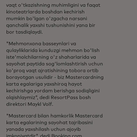
vaqt o'tkazishning muhimligini va faqat
kinoteatrlarda boshdan kechirish
mumkin bo'lgan o'zgacha narsani
qanchalik yaxshi tushunishini yana bir
bor tasdiqlaydi.
"Mehmonxona basseynlari va
qulayliklarida kunduzgi mehmon bo'lish
iste'molchilarning o'z shaharlarida va
sayohat paytida sog'lomlashtirish uchun
ko'proq vaqt ajratishining tobora ortib
borayotgan usulidir - biz Mastercardning
karta egalariga yaxshiroq hayot
kechirishga yordam berishga sodiqligini
olqishlaymiz", dedi ResortPass bosh
direktori Maykl Volf.
"Mastercard bilan hamkorlik Mastercard
karta egalarining sayohat tajribasini
yanada yaxshilash uchun ajoyib
imkoniyatdir", dedi Booking.com