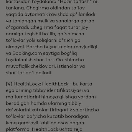
kartasidan foydalanib "Hozir to'lash" ni
tanlang. Chegirma oldindan to'lov
vaqtida avtomatik ravishda qo'llaniladi
va tanlangan mulk va sanalarga qarab
o'zgaradi. Chegirma faqat turar joy
narxiga tegishli bo'lib, qo'shimcha
to'lovlar yoki soliqlarni o'z ichiga
olmaydi. Barcha buyurtmalar mavjudligi
va Booking.com saytiga bog'liq
foydalanish shartlari. Qo'shimcha
muvofiqlik cheklovlari, istisnolar va
shartlar qo'llaniladi.
[4] HealthLock: HealthLock - bu karta
egalarining tibbiy identifikatsiyasi va
ma'lumotlarini himoya qilishga yordam
beradigan hamda ularning tibbiy
da'volarini xatolar, firibgarlik va ortiqcha
to'lovlar bo'yicha kuzatib boradigan
keng qamrovli tahlilga asoslangan
platforma. HealthLock uchta reja