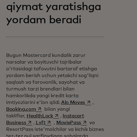
qiymat yaratishga
yordam beradi
Bugun Mastercard kundalik zarur
narsalar va boyituvchi tajribalar
o'rtasidagi tafovutni bartaraf etishga
yordam berish uchun yetakchi sog'liqni
saqlash va farovonlik, sayohat va
turmush tarzi brendlari bilan
hamkorlikda yangi kredit karta
opens in a new tab
imtiyozlarini e'lon qildi.
Alo Moves
,
opens in a new tab
Booking.com
bilan yangi
opens in a new tab
takliflar,
HealthLock
,
Instacart
opens in a new tab
opens in a new tab
opens in a new tab
Business
,
Lyft
,
MoviePass
va
ResortPass iste'molchilar va kichik biznes
tez-tez pul sarflaydigan sohalarda