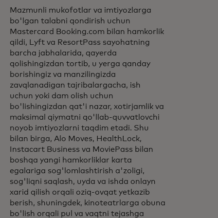
Mazmunli mukofotlar va imtiyozlarga
bo'lgan talabni qondirish uchun
Mastercard Booking.com bilan hamkorlik
qildi, Lyft va ResortPass sayohatning
barcha jabhalarida, qayerda
qolishingizdan tortib, u yerga qanday
borishingiz va manzilingizda
zavqlanadigan tajribalargacha, ish
uchun yoki dam olish uchun
bo'lishingizdan qat'i nazar, xotirjamlik va
maksimal qiymatni qo'llab-quvvatlovchi
noyob imtiyozlarni taqdim etadi. Shu
bilan birga, Alo Moves, HealthLock,
Instacart Business va MoviePass bilan
boshqa yangi hamkorliklar karta
egalariga sog'lomlashtirish a'zoligi,
sog'liqni saqlash, uyda va ishda onlayn
xarid qilish orqali oziq-ovqat yetkazib
berish, shuningdek, kinoteatrlarga obuna
bo'lish orqali pul va vaqtni tejashga