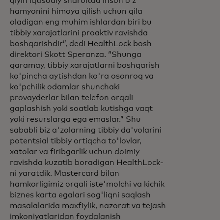
qiyin iqtisodiy sharoitda inson oʻz
hamyonini himoya qilish uchun qila
oladigan eng muhim ishlardan biri bu
tibbiy xarajatlarini proaktiv ravishda
boshqarishdir”, dedi HealthLock bosh
direktori Skott Speranza. “Shunga
qaramay, tibbiy xarajatlarni boshqarish
ko'pincha aytishdan ko'ra osonroq va
ko'pchilik odamlar shunchaki
provayderlar bilan telefon orqali
gaplashish yoki soatlab kutishga vaqt
yoki resurslarga ega emaslar.” Shu
sababli biz a'zolarning tibbiy da'volarini
potentsial tibbiy ortiqcha to'lovlar,
xatolar va firibgarlik uchun doimiy
ravishda kuzatib boradigan HealthLock-
ni yaratdik. Mastercard bilan
hamkorligimiz orqali iste'molchi va kichik
biznes karta egalari sog'liqni saqlash
masalalarida maxfiylik, nazorat va tejash
imkoniyatlaridan foydalanish