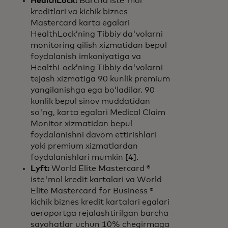
HealthLock:
Barcha iste'mol
kreditlari va kichik biznes
Mastercard karta egalari
HealthLock’ning Tibbiy da'volarni
monitoring qilish xizmatidan bepul
foydalanish imkoniyatiga va
HealthLock’ning Tibbiy da'volarni
tejash xizmatiga 90 kunlik premium
yangilanishga ega bo‘ladilar. 90
kunlik bepul sinov muddatidan
so'ng, karta egalari Medical Claim
Monitor xizmatidan bepul
foydalanishni davom ettirishlari
yoki premium xizmatlardan
foydalanishlari mumkin [4].
Lyft:
World Elite Mastercard ®
iste'mol kredit kartalari va World
Elite Mastercard for Business ®
kichik biznes kredit kartalari egalari
aeroportga rejalashtirilgan barcha
sayohatlar uchun 10% chegirmaga