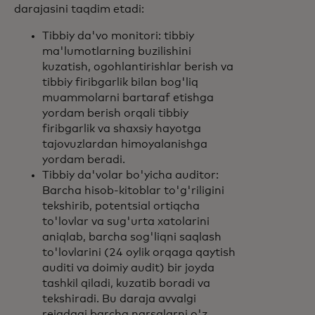
darajasini taqdim etadi:
Tibbiy da'vo monitori: tibbiy
ma'lumotlarning buzilishini
kuzatish, ogohlantirishlar berish va
tibbiy firibgarlik bilan bog'liq
muammolarni bartaraf etishga
yordam berish orqali tibbiy
firibgarlik va shaxsiy hayotga
tajovuzlardan himoyalanishga
yordam beradi.
Tibbiy da'volar bo'yicha auditor:
Barcha hisob-kitoblar to'g'riligini
tekshirib, potentsial ortiqcha
to'lovlar va sug'urta xatolarini
aniqlab, barcha sog'liqni saqlash
to'lovlarini (24 oylik orqaga qaytish
auditi va doimiy audit) bir joyda
tashkil qiladi, kuzatib boradi va
tekshiradi. Bu daraja avvalgi
rejadagi barcha narsalarni o'z