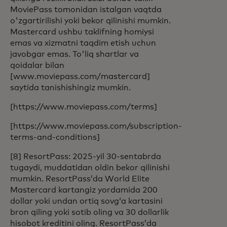
MoviePass tomonidan istalgan vaqtda
o'zgartirilishi yoki bekor qilinishi mumkin.
Mastercard ushbu taklifning homiysi
emas va xizmatni taqdim etish uchun
javobgar emas. To'liq shartlar va
qoidalar bilan
[www.moviepass.com/mastercard]
saytida tanishishingiz mumkin.
[https://www.moviepass.com/terms]
[https://www.moviepass.com/subscription-
terms-and-conditions]
[8] ResortPass: 2025-yil 30-sentabrda
tugaydi, muddatidan oldin bekor qilinishi
mumkin. ResortPass’da World Elite
Mastercard kartangiz yordamida 200
dollar yoki undan ortiq sovg‘a kartasini
bron qiling yoki sotib oling va 30 dollarlik
hisobot kreditini oling. ResortPass’da