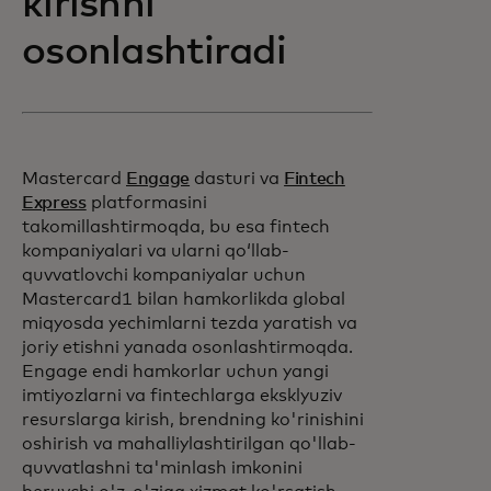
kirishni
osonlashtiradi
Mastercard
Engage
dasturi va
Fintech
Express
platformasini
takomillashtirmoqda, bu esa fintech
kompaniyalari va ularni qoʻllab-
quvvatlovchi kompaniyalar uchun
Mastercard1 bilan hamkorlikda global
miqyosda yechimlarni tezda yaratish va
joriy etishni yanada osonlashtirmoqda.
Engage endi hamkorlar uchun yangi
imtiyozlarni va fintechlarga eksklyuziv
resurslarga kirish, brendning ko'rinishini
oshirish va mahalliylashtirilgan qo'llab-
quvvatlashni ta'minlash imkonini