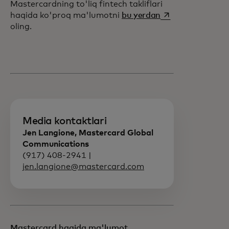
Mastercardning to'liq fintech takliflari
opens in a new ta
haqida ko'proq ma'lumotni
bu yerdan
oling.
Media kontaktlari
Jen Langione, Mastercard Global
Communications
(917) 408-2941 |
jen.langione@mastercard.com
Mastercard haqida ma'lumot