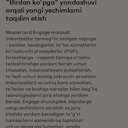
"Birdan ko'pga" yondashuvi
orqali yangi yechimlarni
taqdim etish
Mastercard Engage malakali
imkoniyatlar tarmog'ini istalgan mijozga
- banklar, savdogarlar, to'lov xizmatlarini
ko'rsatuvchi provayderlar (PSP),
fintechlarga - raqamli tizimga o'tishni
tezlashtirishga yordam berish uchun
(masalan, tokenizatsiyani joylashtirish,
to'lash uchun bosing yoki push-provision
imkoniyatlari) va ochiq bank xizmatlari,
to'lovlar va boshqa narsalar bilan bog'liq
texnologiyalarni joriy etishga yordam
beradi. Engage shuningdek, mijozlarga
yangi yechimlarni yaratish va joriy
etishda yordam beradigan to'g'ri
hamkorlarni samaraliroq topishlari
uchun aloqa ma'lumotlari, amaliy