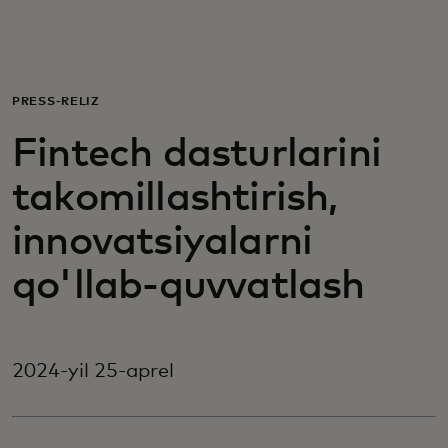
Siz uchun
Biznes uchun
PRESS-RELIZ
Fintech dasturlarini
Butun dunyo uchun
takomillashtirish,
Innovatorlar uchun
innovatsiyalarni
qo'llab-quvvatlash
Yangiliklar va trendlar
2024-yil 25-aprel