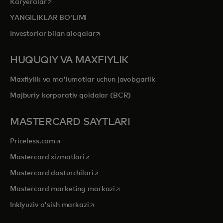
opens in a new tab
Karyeralar
YANGILIKLAR BOʻLIMI
opens in a new tab
Investorlar bilan aloqalar
HUQUQIY VA MAXFIYLIK
Maxfiylik va ma'lumotlar uchun javobgarlik
Majburiy korporativ qoidalar (BCR)
MASTERCARD SAYTLARI
opens in a new tab
Priceless.com
opens in a new tab
Mastercard xizmatlari
opens in a new tab
Mastercard dasturchilari
opens in a new tab
Mastercard marketing markazi
opens in a new tab
Inklyuziv o'sish markazi