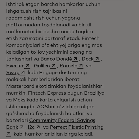
ishtirok etgan barcha hamkorlar uchun
ishga tushirish tajribasini
raqamlashtirish uchun yagona
platformadan foydalanadi va bir xil
ma'lumotni bir necha marta taqdim
etish zaruratini bartaraf etadi. Fintech
kompaniyalari o'z ehtiyojlariga eng mos
keladigan to'lov yechimini osongina
opens in a new tab
opens in a new tab
tanlashlari va
Banco Dondé
,
Dock
,
opens in a new tab
opens in a new tab
opens in a new tab
Evertec
,
Galileo
,
Pomelo
va
opens in a new tab
Swap
kabi Engage dasturining
malakali hamkorlaridan iborat
Mastercard ekotizimidan foydalanishlari
mumkin. Fintech Express bugun Braziliya
va Meksikada karta chiqarish uchun
ishlamoqda; AQShni o'z ichiga olgan
qo'shimcha foydalanish holatlari va
bozorlari
Community Federal Savings
opens in a new tab
opens in a new tab
opens in a new
Bank
,
i2c
va
Perfect Plastic Printing
kabi hamkorlar bilan birga keladi.