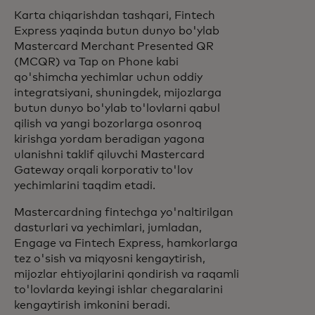
Karta chiqarishdan tashqari, Fintech
Express yaqinda butun dunyo bo'ylab
Mastercard Merchant Presented QR
(MCQR) va Tap on Phone kabi
qo'shimcha yechimlar uchun oddiy
integratsiyani, shuningdek, mijozlarga
butun dunyo bo'ylab to'lovlarni qabul
qilish va yangi bozorlarga osonroq
kirishga yordam beradigan yagona
ulanishni taklif qiluvchi Mastercard
Gateway orqali korporativ to'lov
yechimlarini taqdim etadi.
Mastercardning fintechga yo'naltirilgan
dasturlari va yechimlari, jumladan,
Engage va Fintech Express, hamkorlarga
tez o'sish va miqyosni kengaytirish,
mijozlar ehtiyojlarini qondirish va raqamli
to'lovlarda keyingi ishlar chegaralarini
kengaytirish imkonini beradi.