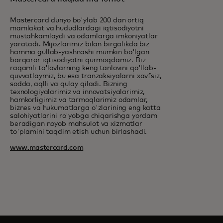
Mastercard dunyo bo'ylab 200 dan ortiq
mamlakat va hududlardagi iqtisodiyotni
mustahkamlaydi va odamlarga imkoniyatlar
yaratadi. Mijozlarimiz bilan birgalikda biz
hamma gullab-yashnashi mumkin bo'lgan
barqaror iqtisodiyotni qurmoqdamiz. Biz
raqamli to'lovlarning keng tanlovini qo'llab-
quvvatlaymiz, bu esa tranzaksiyalarni xavfsiz,
sodda, aqlli va qulay qiladi. Bizning
texnologiyalarimiz va innovatsiyalarimiz,
hamkorligimiz va tarmoqlarimiz odamlar,
biznes va hukumatlarga o'zlarining eng katta
salohiyatlarini ro'yobga chiqarishga yordam
beradigan noyob mahsulot va xizmatlar
to'plamini taqdim etish uchun birlashadi.
www.mastercard.com