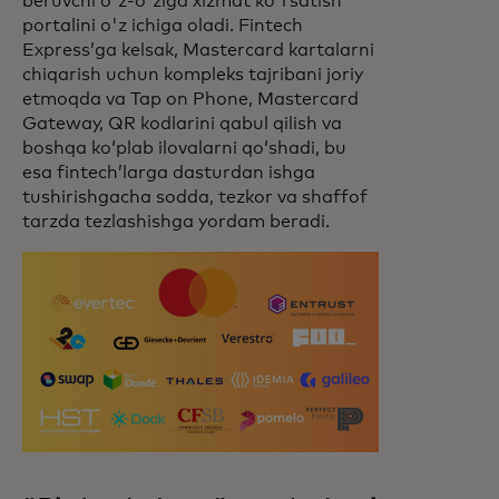
beruvchi o'z-o'ziga xizmat ko'rsatish
portalini o'z ichiga oladi. Fintech
Express’ga kelsak, Mastercard kartalarni
chiqarish uchun kompleks tajribani joriy
etmoqda va Tap on Phone, Mastercard
Gateway, QR kodlarini qabul qilish va
boshqa ko‘plab ilovalarni qo‘shadi, bu
esa fintech’larga dasturdan ishga
tushirishgacha sodda, tezkor va shaffof
tarzda tezlashishga yordam beradi.