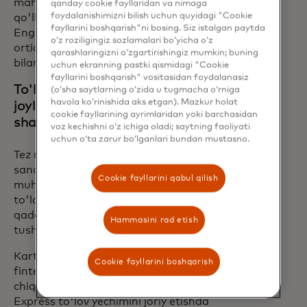
mahsulot va xizmatlarni joylashtirishni
qanday cookie fayllaridan va nimaga
foydalanishimizni bilish uchun quyidagi "Cookie
qo'llab-quvvatlaydi. So'nggi olti yil ichida
fayllarini boshqarish"ni bosing. Siz istalgan paytda
Engage dasturi orqali 500 milliondan
o‘z roziligingiz sozlamalari bo‘yicha o‘z
ortiq kartalar Mastercard mahsuloti
qarashlaringizni o‘zgartirishingiz mumkin; buning
bilan jihozlandi.
uchun ekranning pastki qismidagi "Cookie
fayllarini boshqarish" vositasidan foydalanasiz
To'lov yechimlarini
(o‘sha saytlarning o‘zida u tugmacha o‘rniga
havola ko‘rinishida aks etgan). Mazkur holat
joylashtirishning oddiy, tezkor va
cookie fayllarining ayrimlaridan yoki barchasidan
shaffof usulini taklif qilish
voz kechishni o‘z ichiga oladi; saytning faoliyati
uchun o‘ta zarur bo‘lganlari bundan mustasno.
Tez rivojlanayotgan va dinamik fintech
sanoatida bozorga chiqish tezligi juda
Cookie fayllarini qabul qilish
muhimdir. Fintech Express fintechlarga
to'lov mahsulotlarini tezda va har bir
qadamda shaffoflik bilan ishga
Hammasini rad etish
tushirishga yordam beradi.
Karta chiqarish holatida, Fintech Express
Cookie fayllarini boshqarish
fintechlarga kartani 15 kun ichida
chiqarish imkonini beradi. Fintech
Express to'lov yechimini joriy etishda