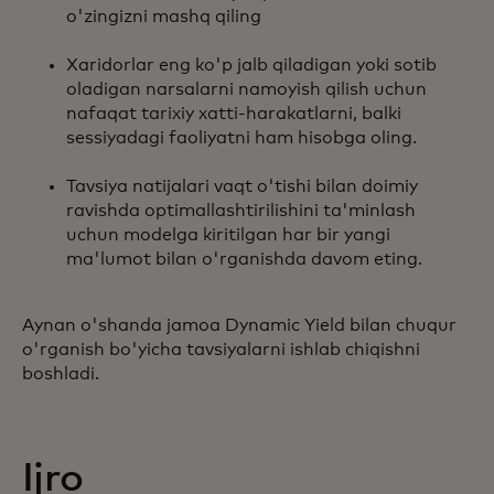
o'zingizni mashq qiling
Xaridorlar eng ko'p jalb qiladigan yoki sotib
oladigan narsalarni namoyish qilish uchun
nafaqat tarixiy xatti-harakatlarni, balki
sessiyadagi faoliyatni ham hisobga oling.
Tavsiya natijalari vaqt o'tishi bilan doimiy
ravishda optimallashtirilishini ta'minlash
uchun modelga kiritilgan har bir yangi
ma'lumot bilan o'rganishda davom eting.
Aynan o'shanda jamoa Dynamic Yield bilan chuqur
o'rganish bo'yicha tavsiyalarni ishlab chiqishni
boshladi.
Ijro