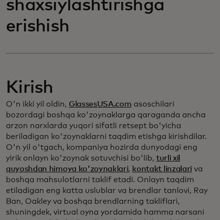
shaxsiylashtirishga
erishish
Kirish
O'n ikki yil oldin,
GlassesUSA.com
asoschilari
bozordagi boshqa ko'zoynaklarga qaraganda ancha
arzon narxlarda yuqori sifatli retsept bo'yicha
beriladigan ko'zoynaklarni taqdim etishga kirishdilar.
O'n yil o'tgach, kompaniya hozirda dunyodagi eng
yirik onlayn ko'zoynak sotuvchisi bo'lib,
turli xil
quyoshdan himoya ko'zoynaklari
,
kontakt linzalari
va
boshqa mahsulotlarni taklif etadi. Onlayn taqdim
etiladigan eng katta uslublar va brendlar tanlovi, Ray
Ban, Oakley va boshqa brendlarning takliflari,
shuningdek, virtual oyna yordamida hamma narsani