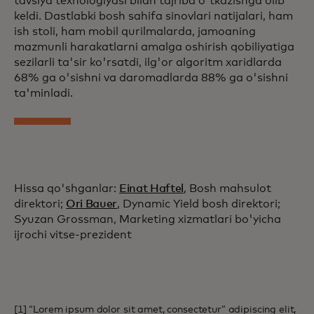
tavsiya texnologiyasi bilan tajriba o'tkazishga olib
keldi. Dastlabki bosh sahifa sinovlari natijalari, ham
ish stoli, ham mobil qurilmalarda, jamoaning
mazmunli harakatlarni amalga oshirish qobiliyatiga
sezilarli ta'sir ko'rsatdi, ilg'or algoritm xaridlarda
68% ga o'sishni va daromadlarda 88% ga o'sishni
ta'minladi.
Hissa qo'shganlar:
Einat Haftel
, Bosh mahsulot
direktori;
Ori Bauer
, Dynamic Yield bosh direktori;
Syuzan Grossman, Marketing xizmatlari bo'yicha
ijrochi vitse-prezident
[1] “Lorem ipsum dolor sit amet, consectetur” adipiscing elit,