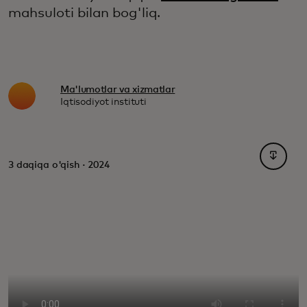
mahsuloti bilan bog'liq.
Ma'lumotlar va xizmatlar
Iqtisodiyot instituti
opens i
3 daqiqa o'qish · 2024