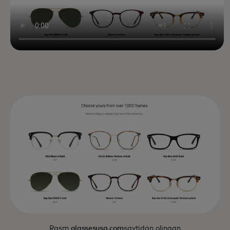
Rasm
glassesusa.com
saytidan olingan