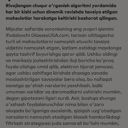
Rivojlangan chuqur o'rganish algoritmi yordamida
har bir kishi uchun dinamik ravishda tavsiya etilgan
mahsulotlar harakatga keltirishi bashorat qilingan.
Mijozlar safarida voronkaning eng yuqori qismini
ifodalovchi GlassesUSA.com, tarixan oltitagacha
turli xil mahsulotlarni namoyish etuvchi tavsiya
vidjetini namoyish etgan, katlam ostidagi maydonga
qayta tashrif buyurishga qaror qildi. Ushbu oldingi
va markaziy joylashtirishdan iloji boricha ko'proq
foyda olishga umid qilib, elektron tijorat jamoasi,
agar ushbu sahifaga kirishda shaxsga yanada
moslashtirilgan tavsiyalar bera olsa, bu nafaqat
savatga qo'shish narxlarini yaxshilash, balki
umuman xaridlar va daromadlarni oshirishi mumkin,
degan gipotezani ilgari surdi. Axir, boshqa shunga
o'xshash foydalanuvchilar nima bilan o'zaro
aloqada bo'lganiga asoslanib, qiziqish uyg'otadigan
narsalarni namoyish etadigan klassik hamkorlikdagi
filtrlash strategiyasi juda samarali bo'lishi mumkin,