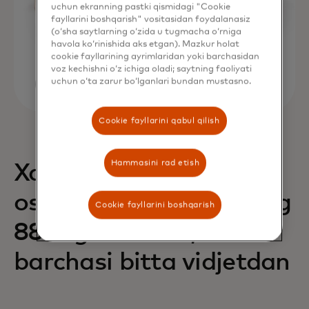
uchun ekranning pastki qismidagi "Cookie
fayllarini boshqarish" vositasidan foydalanasiz
(o‘sha saytlarning o‘zida u tugmacha o‘rniga
havola ko‘rinishida aks etgan). Mazkur holat
cookie fayllarining ayrimlaridan yoki barchasidan
voz kechishni o‘z ichiga oladi; saytning faoliyati
uchun o‘ta zarur bo‘lganlari bundan mustasno.
Cookie fayllarini qabul qilish
Hammasini rad etish
Xaridlarning 68% ga
oshishi va daromadning
Cookie fayllarini boshqarish
88% ga oshishi,
barchasi bitta vidjetdan