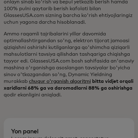
onlayn sinab ko'rish va bepul yetkazib berish hamda
100% pulni qaytarib berish kafolati bilan
GlassesUSA.com sizning barcha ko'rish ehtiyojlaringiz
uchun yagona darcha hisoblanadi.
Ammo raqamli tajribalarini yillar davomida
optimallashtirgandan so'ng, elektron tijorat jamoasi
qiziqishni oshirishi kutilganlarga qo'shimcha qiziqarli
mahsulotlarni tavsiya qilishdan tashqariga chiqishga
tayyor edi. GlassesUSA.com bosh sahifasida an'anaviy
mashina o'rganishga asoslangan tavsiyalar bo'yicha
sinov o'tkazgandan so'ng, Dynamic Yieldning
murakkab
chuqur o'rganish algoritmi
bitta vidjet orqali
xaridlarni 68% ga va daromadlarni 88% ga oshirishga
qodir ekanligini aniqladi.
Yon panel