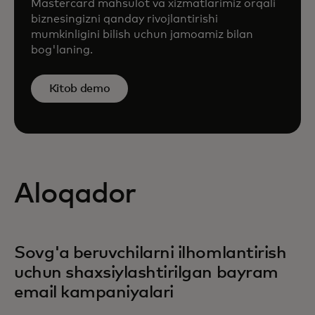
Mastercard mahsulot va xizmatlarimiz orqali
biznesingizni qanday rivojlantirishi
mumkinligini bilish uchun jamoamiz bilan
bog'laning.
Kitob demo
Aloqador
Sovg'a beruvchilarni ilhomlantirish
uchun shaxsiylashtirilgan bayram
email kampaniyalari