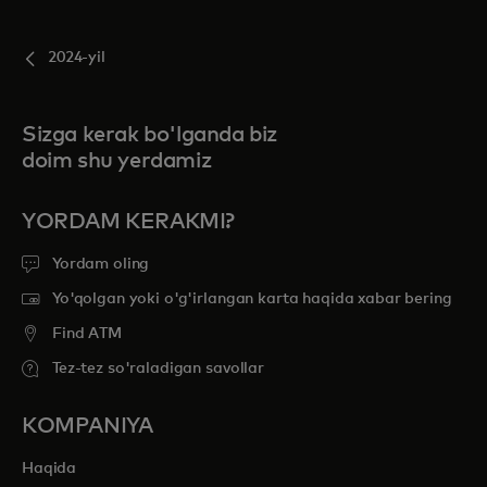
2024-yil
Sizga kerak bo'lganda biz
doim shu yerdamiz
YORDAM KERAKMI?
Yordam oling
Yo'qolgan yoki o'g'irlangan karta haqida xabar bering
Find ATM
Tez-tez so'raladigan savollar
KOMPANIYA
Haqida