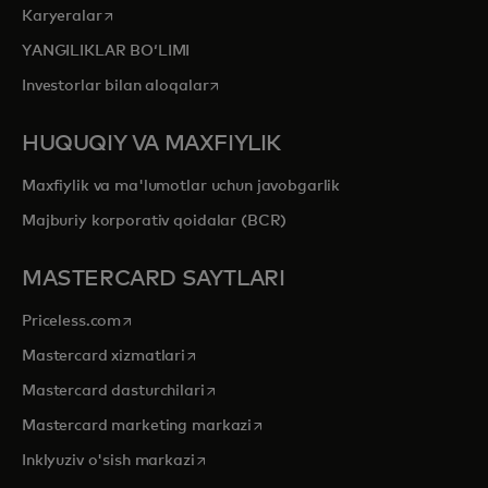
opens in a new tab
Karyeralar
YANGILIKLAR BOʻLIMI
opens in a new tab
Investorlar bilan aloqalar
HUQUQIY VA MAXFIYLIK
Maxfiylik va ma'lumotlar uchun javobgarlik
Majburiy korporativ qoidalar (BCR)
MASTERCARD SAYTLARI
opens in a new tab
Priceless.com
opens in a new tab
Mastercard xizmatlari
opens in a new tab
Mastercard dasturchilari
opens in a new tab
Mastercard marketing markazi
opens in a new tab
Inklyuziv o'sish markazi