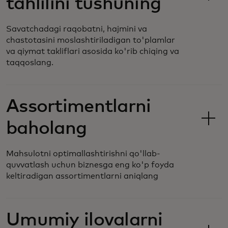
tahlilini tushuning
Savatchadagi raqobatni, hajmini va
chastotasini moslashtiriladigan to'plamlar
va qiymat takliflari asosida ko'rib chiqing va
taqqoslang.
Assortimentlarni
baholang
Mahsulotni optimallashtirishni qo'llab-
quvvatlash uchun biznesga eng ko'p foyda
keltiradigan assortimentlarni aniqlang
Umumiy ilovalarni