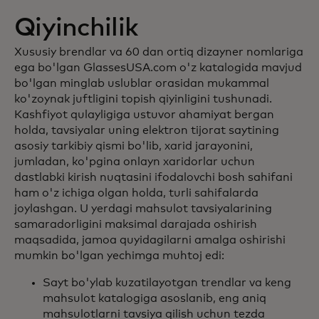
Qiyinchilik
Xususiy brendlar va 60 dan ortiq dizayner nomlariga
ega bo'lgan GlassesUSA.com o'z katalogida mavjud
bo'lgan minglab uslublar orasidan mukammal
ko'zoynak juftligini topish qiyinligini tushunadi.
Kashfiyot qulayligiga ustuvor ahamiyat bergan
holda, tavsiyalar uning elektron tijorat saytining
asosiy tarkibiy qismi bo'lib, xarid jarayonini,
jumladan, ko'pgina onlayn xaridorlar uchun
dastlabki kirish nuqtasini ifodalovchi bosh sahifani
ham o'z ichiga olgan holda, turli sahifalarda
joylashgan. U yerdagi mahsulot tavsiyalarining
samaradorligini maksimal darajada oshirish
maqsadida, jamoa quyidagilarni amalga oshirishi
mumkin bo'lgan yechimga muhtoj edi:
Sayt bo'ylab kuzatilayotgan trendlar va keng
mahsulot katalogiga asoslanib, eng aniq
mahsulotlarni tavsiya qilish uchun tezda