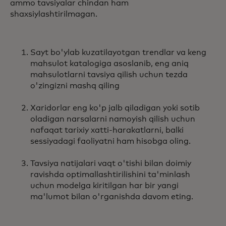
ammo tavsiyalar chindan ham
shaxsiylashtirilmagan.
Sayt bo'ylab kuzatilayotgan trendlar va keng
mahsulot katalogiga asoslanib, eng aniq
mahsulotlarni tavsiya qilish uchun tezda
o'zingizni mashq qiling
Xaridorlar eng ko'p jalb qiladigan yoki sotib
oladigan narsalarni namoyish qilish uchun
nafaqat tarixiy xatti-harakatlarni, balki
sessiyadagi faoliyatni ham hisobga oling.
Tavsiya natijalari vaqt o'tishi bilan doimiy
ravishda optimallashtirilishini ta'minlash
uchun modelga kiritilgan har bir yangi
ma'lumot bilan o'rganishda davom eting.