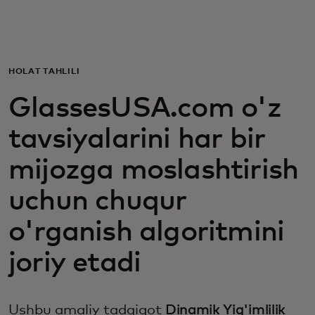
Siz uchun
Biznes uchun
HOLAT TAHLILI
GlassesUSA.com o'z
Butun dunyo uchun
tavsiyalarini har bir
Innovatorlar uchun
mijozga moslashtirish
uchun chuqur
Yangiliklar va trendlar
o'rganish algoritmini
joriy etadi
Ushbu amaliy tadqiqot
Dinamik Yig'imlilik