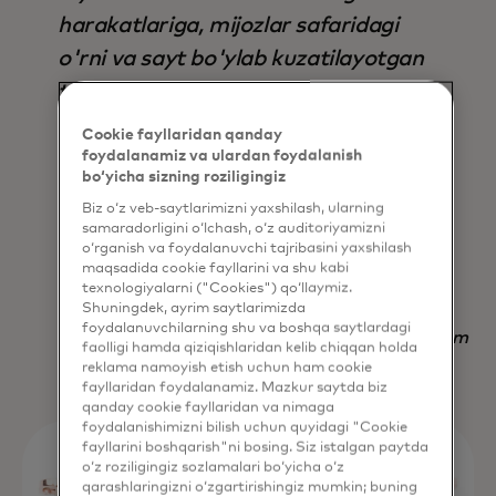
harakatlariga, mijozlar safaridagi
o'rni va sayt bo'ylab kuzatilayotgan
tendentsiyalarga asoslanib,
avtomatik ravishda to'g'ri
Cookie fayllaridan qanday
parametrlar to'plamini aniqlaydi, bu
foydalanamiz va ulardan foydalanish
bo‘yicha sizning roziligingiz
esa uni nafaqat natija, balki vaqtni
Biz o‘z veb-saytlarimizni yaxshilash, ularning
tejash jihatidan ham mavjud bo'lgan
samaradorligini o‘lchash, o‘z auditoriyamizni
o‘rganish va foydalanuvchi tajribasini yaxshilash
boshqa har qanday strategiyadan
maqsadida cookie fayllarini va shu kabi
ustun qiladi.
texnologiyalarni ("Cookies") qo‘llaymiz.
Shuningdek, ayrim saytlarimizda
foydalanuvchilarning shu va boshqa saytlardagi
Nadav Yekutiel, Head of Data, GlassesUSA.com
faolligi hamda qiziqishlaridan kelib chiqqan holda
reklama namoyish etish uchun ham cookie
fayllaridan foydalanamiz. Mazkur saytda biz
qanday cookie fayllaridan va nimaga
foydalanishimizni bilish uchun quyidagi "Cookie
fayllarini boshqarish"ni bosing. Siz istalgan paytda
o‘z roziligingiz sozlamalari bo‘yicha o‘z
qarashlaringizni o‘zgartirishingiz mumkin; buning