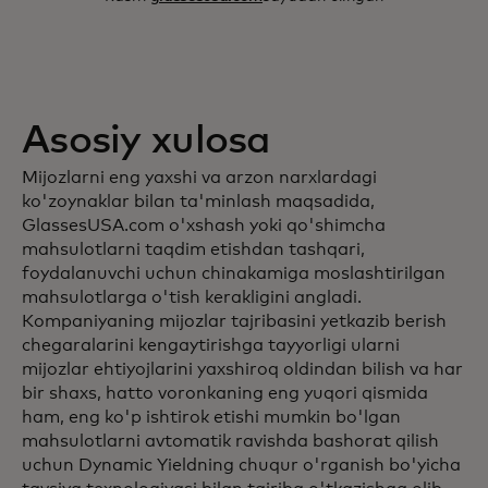
Asosiy xulosa
Mijozlarni eng yaxshi va arzon narxlardagi
ko'zoynaklar bilan ta'minlash maqsadida,
GlassesUSA.com o'xshash yoki qo'shimcha
mahsulotlarni taqdim etishdan tashqari,
foydalanuvchi uchun chinakamiga moslashtirilgan
mahsulotlarga o'tish kerakligini angladi.
Kompaniyaning mijozlar tajribasini yetkazib berish
chegaralarini kengaytirishga tayyorligi ularni
mijozlar ehtiyojlarini yaxshiroq oldindan bilish va har
bir shaxs, hatto voronkaning eng yuqori qismida
ham, eng ko'p ishtirok etishi mumkin bo'lgan
mahsulotlarni avtomatik ravishda bashorat qilish
uchun Dynamic Yieldning chuqur o'rganish bo'yicha