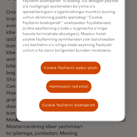
fayllarini boshqarish"ni bosing. Siz istalgan paytda
o‘z roziligingiz sozlamalari bo‘yicha o‘z
Onlayn faoliyat yuritayotgan va
qarashlaringizni o‘zgartirishingiz mumkin; buning
uchun ekranning pastki qismidagi "Cookie
tranzaksiyalar olib borayotgan bizneslar
fayllarini boshqarish" vositasidan foydalanasiz
soni ortib borayotganligi sababli,
(o‘sha saytlarning o‘zida u tugmacha o‘rniga
kiberxavfsizlikka ehtiyoj hozirda har
havola ko‘rinishida aks etgan). Mazkur holat
qachongidan ham muhimroq. Kichik
cookie fayllarining ayrimlaridan yoki barchasidan
voz kechishni o‘z ichiga oladi; saytning faoliyati
biznes egalarining 88 foizi o'z bizneslarini
uchun o‘ta zarur bo‘lganlari bundan mustasno.
kiberhujumga zaif deb hisoblashgan,
ammo ko'pchilik qaerdan boshlashni
bilishmaydi yoki kiberxavfsizlikka
Cookie fayllarini qabul qilish
bag'ishlash uchun vaqtlari cheklangan[4].
Shu sababli Mastercard o'zining Trust
Center Marketplace’iga 1000 ta
Hammasini rad etish
litsenziyani sovg'a qiladi. Fearless Strivers
grant oluvchilariga, shuningdek, yil
Cookie fayllarini boshqarish
davomida hamkorlik tadbirlarida kichik
biznes hamjamiyatiga tarqatiladigan
Mastercard Trust Center Marketplace
Mastercardning kiber yechimlari
to'plamiga, jumladan: Mening