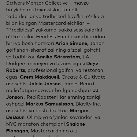
Strivers Mentor Collective – mavzu
boʻyicha mutaxassislar, taniqli
tadbirkorlar va tadbirkorlik yoʻlini oʻz koʻzi
bilan koʻrgan Mastercard elchilari –
“Precibless” yakkama-yakka sessiyalarini
oʻtkazadilar. Fearless Fund asoschilaridan
biri va bosh hamkori
Arian Simone
, Jahon
golf shon-sharaf zalining a'zosi, golfchi
va tadbirkor
Annika Sörenstam
, LA
Dodgers menejeri va biznes egasi
Deyv
Roberts
, professional golfchi va restoran
egasi
Grem Makdauell
, Create & Cultivate
asoschisi
Jaklin Jonson
, James Beard
mukofotiga sazovor bo'lgan oshpaz
JJ
Jonson
, Red Rooster Harlemning taniqli
oshpazi
Markus Samuelsson
, Blavity Inc.
asoschisi va bosh direktori
Morgan
DeBaun
, Olimpiya o'yinlari sovrindori va
NYC marafon chempioni
Shalane
Flanagan
, Mastercardning o'z