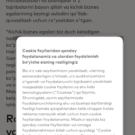
mutaxassislari va boshqalar o'z
tajribalarini bayon qilish va kichik biznes
egalarining keyingi avlodini qo'llab-
quvvatlash uchun ro'yxatdan o'tgan.
"Kichik biznes egalari biz duch keladigan
tadbirkorlik yo'li bilan bog'langan." "Bu
ko'pincha qiyin kurash", dedi Red Rooster
Cookie fayllaridan qanday
Harlemning taniqli oshpazi Markus
foydalanamiz va ulardan foydalanish
Samuelsson. “Xususan, qora tanlilarga
bo‘yicha sizning roziligingiz
tegishli restoranlar va bizneslar
Biz o‘z veb-saytlarimizni yaxshilash, ularning
pandemiyadan nomutanosib ravishda
samaradorligini o‘lchash, o‘z auditoriyamizni
ko'proq zarar ko'rdi. Hozir qayta qurish
o‘rganish va foydalanuvchi tajribasini yaxshilash
va o'sish vaqti, shuning uchun men
maqsadida cookie fayllarini va shu kabi
Mastercard bilan tadbirkorlarga
texnologiyalarni ("Cookies") qo‘llaymiz.
kelajakdagi yo'llarida yordam berishda
Shuningdek, ayrim saytlarimizda
foydalanuvchilarning shu va boshqa saytlardagi
ishlashdan faxrlanaman.
faolligi hamda qiziqishlaridan kelib chiqqan holda
reklama namoyish etish uchun ham cookie
Raqamli vositalar
fayllaridan foydalanamiz. Mazkur saytda biz
qanday cookie fayllaridan va nimaga
va resurslar
foydalanishimizni bilish uchun quyidagi "Cookie