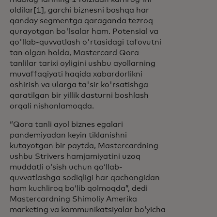
oldilar[1], garchi biznesni boshqa har
qanday segmentga qaraganda tezroq
qurayotgan bo'lsalar ham. Potensial va
qo'llab-quvvatlash o'rtasidagi tafovutni
tan olgan holda, Mastercard Qora
tanlilar tarixi oyligini ushbu ayollarning
muvaffaqiyati haqida xabardorlikni
oshirish va ularga ta'sir ko'rsatishga
qaratilgan bir yillik dasturni boshlash
orqali nishonlamoqda.
“Qora tanli ayol biznes egalari
pandemiyadan keyin tiklanishni
kutayotgan bir paytda, Mastercardning
ushbu Strivers hamjamiyatini uzoq
muddatli oʻsish uchun qoʻllab-
quvvatlashga sodiqligi har qachongidan
ham kuchliroq boʻlib qolmoqda”, dedi
Mastercardning Shimoliy Amerika
marketing va kommunikatsiyalar boʻyicha