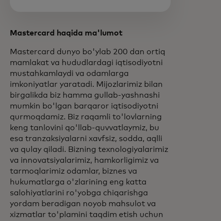
Mastercard haqida ma'lumot
Mastercard dunyo bo'ylab 200 dan ortiq
mamlakat va hududlardagi iqtisodiyotni
mustahkamlaydi va odamlarga
imkoniyatlar yaratadi. Mijozlarimiz bilan
birgalikda biz hamma gullab-yashnashi
mumkin bo'lgan barqaror iqtisodiyotni
qurmoqdamiz. Biz raqamli to'lovlarning
keng tanlovini qo'llab-quvvatlaymiz, bu
esa tranzaksiyalarni xavfsiz, sodda, aqlli
va qulay qiladi. Bizning texnologiyalarimiz
va innovatsiyalarimiz, hamkorligimiz va
tarmoqlarimiz odamlar, biznes va
hukumatlarga o'zlarining eng katta
salohiyatlarini ro'yobga chiqarishga
yordam beradigan noyob mahsulot va
xizmatlar to'plamini taqdim etish uchun