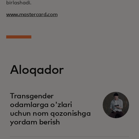
birlashadi.
www.mastercard.com
Aloqador
opens in a new tab
Transgender
odamlarga o'zlari
uchun nom qozonishga
yordam berish