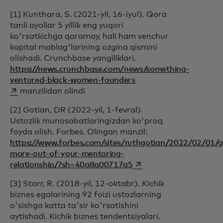
[1]
Kunthara, S. (2021-yil, 16-iyul). Qora
tanli ayollar 5 yillik eng yuqori
ko'rsatkichga qaramay, hali ham venchur
kapital mablag'larining ozgina qismini
olishadi. Crunchbase yangiliklari.
https://news.crunchbase.com/news/something-
opens in a new tab
ventured-black-women-founders
manzilidan olindi
[2]
Gotian, DR (2022-yil, 1-fevral).
Ustozlik munosabatlaringizdan ko'proq
foyda olish. Forbes. Olingan manzil:
https://www.forbes.com/sites/ruthgotian/2022/02/01/g
more-out-of-your-mentoring-
opens in a new tab
relationship/?sh=40a8a00717a5
[3]
Starr, R. (2018-yil, 12-oktabr). Kichik
biznes egalarining 92 foizi ustozlarning
o'sishga katta ta'sir ko'rsatishini
aytishadi. Kichik biznes tendentsiyalari.