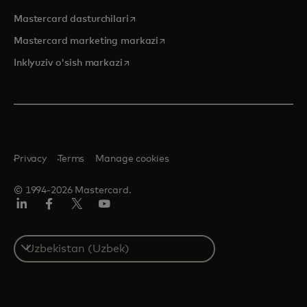
opens in a new tab
Mastercard dasturchilari
opens in a new tab
Mastercard marketing markazi
opens in a new tab
Inklyuziv o'sish markazi
Privacy
Terms
Manage cookies
© 1994-2026 Mastercard.
LinkedIn
Facebook
Twitter/X
YouTube
Select
a
country