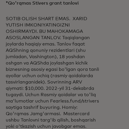
*Qo'rqmas Stivers grant tanlovi
SOTIB OLISH SHART EMAS. XARID
YUTISH IMKONIYATINGIZNI
OSHIRMAYDI. BU MAHOKAMAGA
ASOSLANGAN TANLOV. Taqiqlangan
joylarda haqiqiy emas. Tanlov faqat
AQShning qonuniy rezidentlari (shu
jumladan, Vashington), 18 yoshdan
oshgan va AQShda joylashgan kichik
biznesning asosiy egasi bo'lgan qora tanli
ayollar uchun ochiq (rasmiy qoidalarda
tasvirlanganidek). Sovrinning ARV
qiymati: $10,000. 2022-yil 31-dekabrda
tugaydi. Uchun
Rasmiy qoidalar va to'liq
ma'lumotlar uchun Fearless.fund/strivers
saytiga tashrif buyuring. Homiy:
Qo'rqmas Jamg'armasi. Mastercard
ushbu Tanlovni targ'ib qilish, boshqarish
yoki o'tkazish uchun javobgar emas.