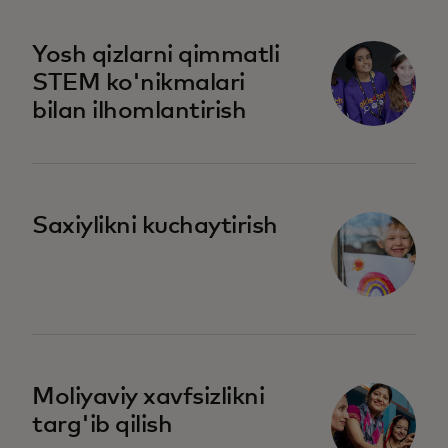
opens in a new tab
Yosh qizlarni qimmatli
STEM ko'nikmalari
bilan ilhomlantirish
opens in a new tab
Saxiylikni kuchaytirish
opens in a new tab
Moliyaviy xavfsizlikni
targ'ib qilish