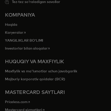
Tez-tez so'raladigan savollar
KOMPANIYA
Haqida
opens in a new tab
Karyeralar
YANGILIKLAR BOʻLIMI
opens in a new tab
Investorlar bilan aloqalar
HUQUQIY VA MAXFIYLIK
Maxfiylik va ma'lumotlar uchun javobgarlik
Majburiy korporativ qoidalar (BCR)
MASTERCARD SAYTLARI
opens in a new tab
Priceless.com
opens in a new tab
Mastercard xizmatlari