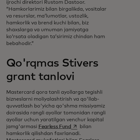
ijrochi direktori Rustom Dastoor.
“Hamkorlarimiz bilan birgalikda, vositalar
va resurslar, maʼlumotlar, ustozlik,
hamkorlik va brend kuchi bilan, biz
shaxslarga va umuman jamiyatga
koʻrsata oladigan taʼsirimiz chindan ham
bebahodir.”
Qo'rqmas Stivers
grant tanlovi
Mastercard qora tanli ayollarga tegishli
bizneslarni moliyalashtirish va qo'llab-
quvvatlash bo'yicha qo'shma missiyamiz
doirasida rangli ayollar tomonidan rangli
ayollar uchun yaratilgan venchur kapital
opens in a new tab
jamg'armasi
Fearless Fund
bilan
hamkorlik qilishdan faxrlanadi.