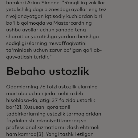
hamkori Arian Simone. "Rangli irq vakillari
yetakchiligidagi biznesdagi ayollar eng tez
rivojlanayotgan iqtisodiy kuchlardan biri
bo'lib qolmoqda va Mastercardning
ushbu ayollar uchun yanada teng
sharoitlar yaratishga yordam berishga
sodiqligi ularning muvaffaqiyatini
ta'minlash uchun zarur bo'lgan qo'llab-
quvvatlash turidir."
Bebaho ustozlik
Odamlarning 76 foizi ustozlik ularning
martaba uchun juda muhim deb
hisoblasa-da, atigi 37 foizida ustozlik
bor[2]. Xususan, qora tanli
tadbirkorlarning ustozlik tarmoqlaridan
foydalanish imkoniyati kamroq va
professional xizmatlarni izlash ehtimoli
ham kamroq[3]. Yangi tashkil etilgan