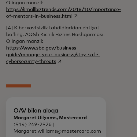
Olingan manzil:
https://smallbiztrends.com/2018/10/importance-
opens in a new tab
of-mentors-in-business.html
[4] Kiberxavfsizlik tahdidlaridan ehtiyot
bo'ling. AQSh Kichik Biznes Boshqarmasi.
Olingan manzil:
https://www.sba.gov/business-
guide/manage-your-business/stay-safe-
opens in a new tab
cybersecurity-threats
OAV bilan aloqa
Margaret Uilyams, Mastercard
(914) 249-2926 |
Margaret.williams@mastercard.com