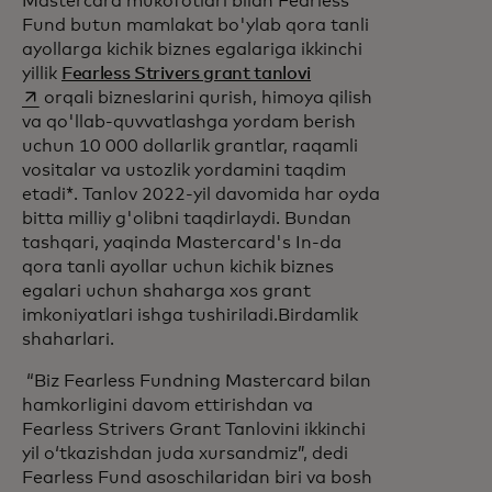
Mastercard mukofotlari bilan Fearless
Fund butun mamlakat bo'ylab qora tanli
ayollarga kichik biznes egalariga ikkinchi
opens in a new tab
yillik
Fearless Strivers grant tanlovi
orqali bizneslarini qurish, himoya qilish
va qo'llab-quvvatlashga yordam berish
uchun 10 000 dollarlik grantlar, raqamli
vositalar va ustozlik yordamini taqdim
etadi*. Tanlov 2022-yil davomida har oyda
bitta milliy g'olibni taqdirlaydi. Bundan
tashqari, yaqinda Mastercard's In-da
qora tanli ayollar uchun kichik biznes
egalari uchun shaharga xos grant
imkoniyatlari ishga tushiriladi.
Birdamlik
shaharlari.
“Biz Fearless Fundning Mastercard bilan
hamkorligini davom ettirishdan va
Fearless Strivers Grant Tanlovini ikkinchi
yil oʻtkazishdan juda xursandmiz”, dedi
Fearless Fund asoschilaridan biri va bosh