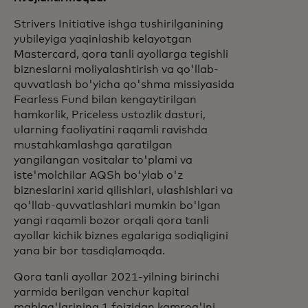
Strivers Initiative ishga tushirilganining
yubileyiga yaqinlashib kelayotgan
Mastercard, qora tanli ayollarga tegishli
bizneslarni moliyalashtirish va qo'llab-
quvvatlash bo'yicha qo'shma missiyasida
Fearless Fund bilan kengaytirilgan
hamkorlik, Priceless ustozlik dasturi,
ularning faoliyatini raqamli ravishda
mustahkamlashga qaratilgan
yangilangan vositalar to'plami va
iste'molchilar AQSh bo'ylab o'z
bizneslarini xarid qilishlari, ulashishlari va
qo'llab-quvvatlashlari mumkin bo'lgan
yangi raqamli bozor orqali qora tanli
ayollar kichik biznes egalariga sodiqligini
yana bir bor tasdiqlamoqda.
Qora tanli ayollar 2021-yilning birinchi
yarmida berilgan venchur kapital
mablag'larining 1 foizidan kamrog'ini