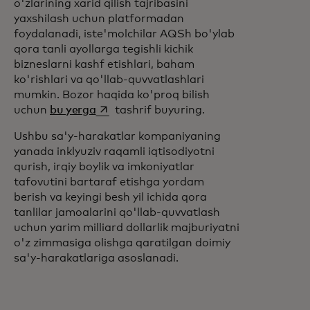
o'zlarining xarid qilish tajribasini
yaxshilash uchun platformadan
foydalanadi, iste'molchilar AQSh bo'ylab
qora tanli ayollarga tegishli kichik
bizneslarni kashf etishlari, baham
ko'rishlari va qo'llab-quvvatlashlari
mumkin. Bozor haqida ko'proq bilish
opens in a new tab
uchun
bu yerga
tashrif buyuring.
Ushbu sa'y-harakatlar kompaniyaning
yanada inklyuziv raqamli iqtisodiyotni
qurish, irqiy boylik va imkoniyatlar
tafovutini bartaraf etishga yordam
berish va keyingi besh yil ichida qora
tanlilar jamoalarini qo'llab-quvvatlash
uchun yarim milliard dollarlik majburiyatni
o'z zimmasiga olishga qaratilgan doimiy
sa'y-harakatlariga asoslanadi.