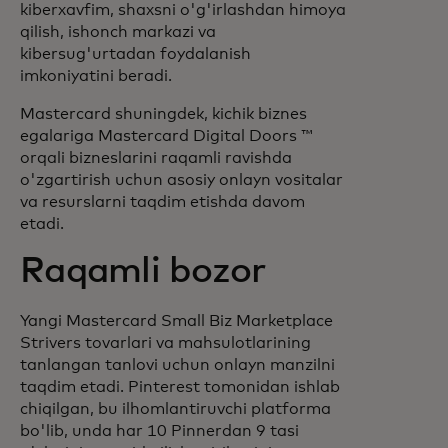
kiberxavfim, shaxsni o'g'irlashdan himoya
qilish, ishonch markazi va
kibersug'urtadan foydalanish
imkoniyatini beradi.
Mastercard shuningdek, kichik biznes
egalariga Mastercard Digital Doors ™
orqali bizneslarini raqamli ravishda
o'zgartirish uchun asosiy onlayn vositalar
va resurslarni taqdim etishda davom
etadi.
Raqamli bozor
Yangi Mastercard Small Biz Marketplace
Strivers tovarlari va mahsulotlarining
tanlangan tanlovi uchun onlayn manzilni
taqdim etadi. Pinterest tomonidan ishlab
chiqilgan, bu ilhomlantiruvchi platforma
bo'lib, unda har 10 Pinnerdan 9 tasi