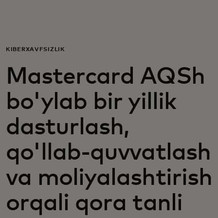
Siz uchun
Biznes uchun
KIBERXAVFSIZLIK
Mastercard AQSh
Butun dunyo uchun
bo'ylab bir yillik
Innovatorlar uchun
dasturlash,
Yangiliklar va trendlar
qo'llab-quvvatlash
va moliyalashtirish
orqali qora tanli