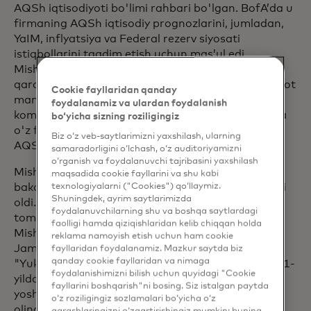
AQSh iqtisodiyoti bo'limi rahbari bo'lgan. BofA’da u
firmaning AQSh iqtisodiy prognozlarini, jumladan,
YaIM, inflyatsiya va Federal rezerv siyosati
istiqbollarini taqdim etish uchun mas’ul edi.
Mishelning tadqiqoti iste'molchining sog'lig'iga
qaratilgan bo'lib, turli xil yuqori chastotali ma'lumot
Cookie fayllaridan qanday
manbalariga tayanadi. Ilgari u Barclays Capital
foydalanamiz va ulardan foydalanish
kompaniyasida katta AQSH iqtisodchisi bo'lgan va
bo‘yicha sizning roziligingiz
o'z faoliyatini Lehman Brothers kompaniyasining
Biz o‘z veb-saytlarimizni yaxshilash, ularning
AQSh iqtisodiyot jamoasida boshlagan.
samaradorligini o‘lchash, o‘z auditoriyamizni
o‘rganish va foydalanuvchi tajribasini yaxshilash
Mishel Boston universitetida iqtisodiyot bo'yicha
maqsadida cookie fayllarini va shu kabi
texnologiyalarni ("Cookies") qo‘llaymiz.
bakalavr (magna cum laude) va magistr darajasini
Shuningdek, ayrim saytlarimizda
oldi. 2023-yilda Mishel Iqtisodiy ta'lim kengashi
foydalanuvchilarning shu va boshqa saytlardagi
tomonidan Visionary mukofotiga sazovor bo'ldi.
faolligi hamda qiziqishlaridan kelib chiqqan holda
Mishel shuningdek, 2012-yilda Iqtisodiyot va
reklama namoyish etish uchun ham cookie
Jamiyat bo'yicha Ayollar Forumi tomonidan
fayllaridan foydalanamiz. Mazkur saytda biz
qanday cookie fayllaridan va nimaga
"Yuksalib borayotgan yulduz" deb topilgan va 2011-
foydalanishimizni bilish uchun quyidagi "Cookie
yilda Forbes jurnali tomonidan moliya sohasida 30
fayllarini boshqarish"ni bosing. Siz istalgan paytda
yoshgacha bo'lgan 30 nafardan biri sifatida tan
o‘z roziligingiz sozlamalari bo‘yicha o‘z
olingan.
qarashlaringizni o‘zgartirishingiz mumkin; buning