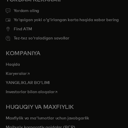
Yordam oling
Yo'qolgan yoki o'g'irlangan karta haqida xabar bering
Find ATM
Tez-tez so'raladigan savollar
KOMPANIYA
Haqida
opens in a new tab
Karyeralar
YANGILIKLAR BOʻLIMI
opens in a new tab
Investorlar bilan aloqalar
HUQUQIY VA MAXFIYLIK
Maxfiylik va ma'lumotlar uchun javobgarlik
Majburiy korporativ qoidalar (BCR)