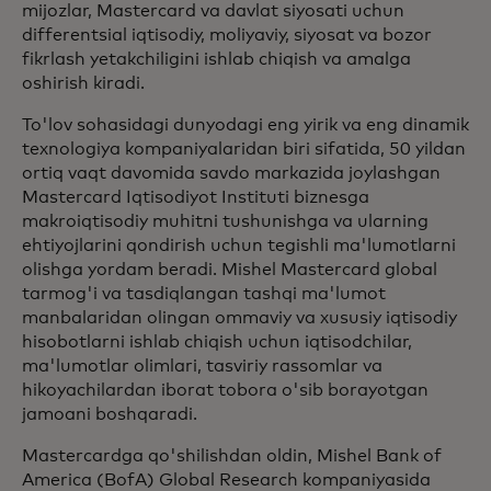
mijozlar, Mastercard va davlat siyosati uchun
differentsial iqtisodiy, moliyaviy, siyosat va bozor
fikrlash yetakchiligini ishlab chiqish va amalga
oshirish kiradi.
To'lov sohasidagi dunyodagi eng yirik va eng dinamik
texnologiya kompaniyalaridan biri sifatida, 50 yildan
ortiq vaqt davomida savdo markazida joylashgan
Mastercard Iqtisodiyot Instituti biznesga
makroiqtisodiy muhitni tushunishga va ularning
ehtiyojlarini qondirish uchun tegishli ma'lumotlarni
olishga yordam beradi. Mishel Mastercard global
tarmog'i va tasdiqlangan tashqi ma'lumot
manbalaridan olingan ommaviy va xususiy iqtisodiy
hisobotlarni ishlab chiqish uchun iqtisodchilar,
ma'lumotlar olimlari, tasviriy rassomlar va
hikoyachilardan iborat tobora o'sib borayotgan
jamoani boshqaradi.
Mastercardga qo'shilishdan oldin, Mishel Bank of
America (BofA) Global Research kompaniyasida