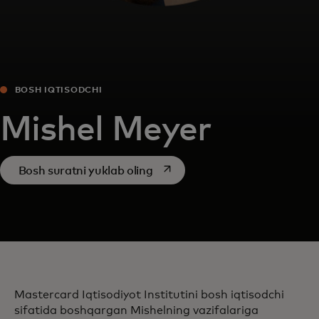
BOSH IQTISODCHI
Mishel Meyer
opens in a new tab
Bosh suratni yuklab oling
Mastercard Iqtisodiyot Institutini bosh iqtisodchi
sifatida boshqargan Mishelning vazifalariga