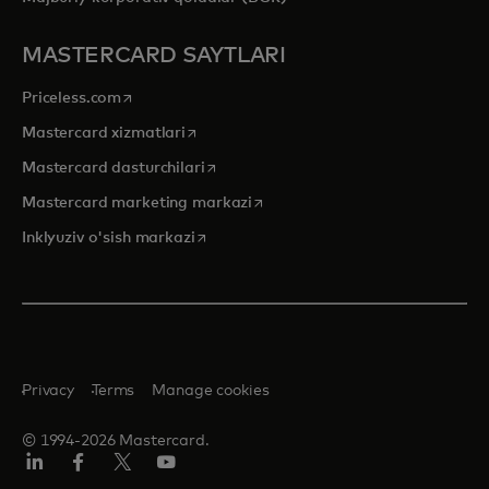
MASTERCARD SAYTLARI
opens in a new tab
Priceless.com
opens in a new tab
Mastercard xizmatlari
opens in a new tab
Mastercard dasturchilari
opens in a new tab
Mastercard marketing markazi
opens in a new tab
Inklyuziv o'sish markazi
Privacy
Terms
Manage cookies
© 1994-2026 Mastercard.
LinkedIn
Facebook
Twitter/X
YouTube