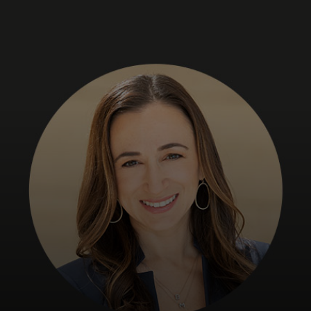
Siz uchun
Biznes uchun
Butun dunyo uchun
Innovatorlar uchun
Yangiliklar va trendlar