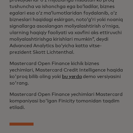
tushuncha va ishonchga ega boʻladilar, biznes
egalari esa oʻz maʼlumotlaridan foydalanib, oʻz
bizneslari haqidagi eskirgan, notoʻgʻri yoki noaniq
signallarga asoslangan moliyalashtirish oʻrniga,
ularning haqiqiy faoliyati va xavfini aks ettiruvchi
moliyalashtirishga kirishlari mumkin”, deydi
Advanced Analytics boʻyicha katta vitse-
prezident Skott Lichtenthal.
Mastercard Open Finance kichik biznes
yechimlari, Mastercard Credit Intelligence haqida
ko'proq bilib oling yoki
bu yerda
demo versiyasini
so'rang.
Mastercard Open Finance yechimlari Mastercard
kompaniyasi bo'lgan Finicity tomonidan taqdim
etiladi.