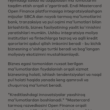
rejimidagi savdo va taqqoslash ma'lumotlarini
taqdim etish orqali o'zgartiradi. Endi Mastercard
Open Finance platformasiga integratsiyalashgan
mijozlar SBCA dan noyob tarmoq ma'lumotlarini
bank, tranzaksiya va pul oqimi ma'lumotlari bilan
birlashtirib, biznes faoliyatining yaxlit ko'rinishini
yaratishlari mumkin. Ushbu integratsiya moliya
institutlari va fintechlarga tezroq va aqlli kredit
qarorlarini qabul qilish imkonini beradi - bu kichik
biznesning o'sishiga turtki beradi va bog'langan
moliyaviy ekotizimni mustahkamlaydi.
Biznes egasi tomonidan ruxsat berilgan
ma'lumotlardan foydalanish orqali xizmat
biznesning holati, ishlash tendentsiyalari va naqd
pul holati haqida yanada keng qamrovli va
chuqurroq ma'lumot beradi.
"Kreditlashdagi innovatsiyalar yaxshiroq
ma'lumotlardan boshlanadi." "Mastercard
tarmoq razvedkasini Open Finance orqali