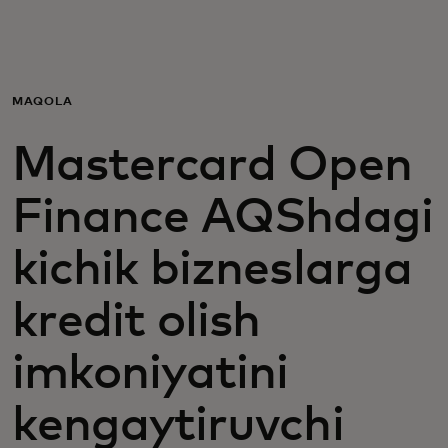
Siz uchun
Biznes uchun
MAQOLA
Mastercard Open
Butun dunyo uchun
Finance AQShdagi
Innovatorlar uchun
kichik bizneslarga
Yangiliklar va trendlar
kredit olish
imkoniyatini
kengaytiruvchi