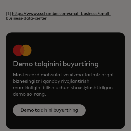
[1]
https://www.uschamber.com/small-business/small-
business-data-center
Demo talqinini buyurtiring
Mastercard mahsulot va xizmatlarimiz orqali
biznesingizni qanday rivojlantirishi
mumkinligini bilish uchun shaxsiylashtirilgan
demo so'rang.
Demo talqinini buyurtiring