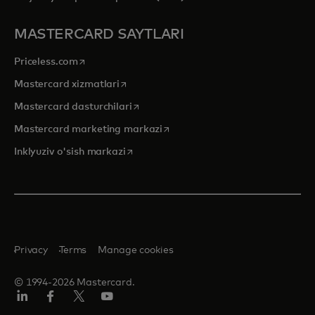
MASTERCARD SAYTLARI
opens in a new tab
Priceless.com
opens in a new tab
Mastercard xizmatlari
opens in a new tab
Mastercard dasturchilari
opens in a new tab
Mastercard marketing markazi
opens in a new tab
Inklyuziv o'sish markazi
Privacy
Terms
Manage cookies
© 1994-2026 Mastercard.
LinkedIn
Facebook
Twitter/X
YouTube