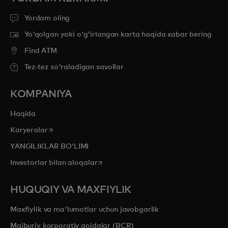
Yordam oling
Yo'qolgan yoki o'g'irlangan karta haqida xabar bering
Find ATM
Tez-tez so'raladigan savollar
KOMPANIYA
Haqida
opens in a new tab
Karyeralar
YANGILIKLAR BOʻLIMI
opens in a new tab
Investorlar bilan aloqalar
HUQUQIY VA MAXFIYLIK
Maxfiylik va ma'lumotlar uchun javobgarlik
Majburiy korporativ qoidalar (BCR)