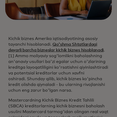
Kichik biznes Amerika iqtisodiyotining asosiy
tayanchi hisoblanadi.
Qo'shma Shtatlardagi
deyarli barcha bizneslar kichik biznes hisoblanadi
.
[1] Ammo moliyaviy sog'lomlikni baholashning
an'anaviy usullari ba'zi egalar uchun o'zlarining
kreditga layoqatliligini ko'rsatishni qiyinlashtiradi
va potentsial kreditorlar uchun xavfni
oshiradi. Shunday qilib, kichik biznes ko'pincha
kredit olishda qiynaladi - bu ularning rivojlanishi
uchun eng zarur bo'lgan narsa.
Mastercardning Kichik Biznes Kredit Tahlili
(SBCA) kreditorlarning kichik biznesni baholash
usulini Mastercard tarmog'idan olingan real vaqt