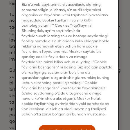
kengaytirishni qo'llab-quvvatlaydi.
Biz o‘z veb-saytlarimizni yaxshilash, ularning
samaradorligini o‘lchash, o‘z auditoriyamizni
To'liqroq ma'lumotlar manzarasini yaratish,
o‘rganish va foydalanuvchi tajribasini yaxshilash
maqsadida cookie fayllarini va shu kabi
ayniqsa, bank xizmatlari yetarli bo'lmagan
texnologiyalarni ("Cookies") qo‘llaymiz.
tadbirkorlar uchun moliyaviy inklyuzivlikni oshirish
Shuningdek, ayrim saytlarimizda
salohiyatiga ham ega. Bu kreditorlarga kreditga
foydalanuvchilarning shu va boshqa saytlardagi
layoqatlilikni yanada yaxlit baholash va xavfni
faolligi hamda qiziqishlaridan kelib chiqqan holda
baholash imkonini beradi, shu bilan birga ko'proq
reklama namoyish etish uchun ham cookie
fayllaridan foydalanamiz. Mazkur saytda biz
mikro va kichik biznesga kredit olishda yaxshiroq
qanday cookie fayllaridan va nimaga
imkoniyat berish uchun teng sharoitlar yaratadi.
foydalanishimizni bilish uchun quyidagi "Cookie
fayllarini boshqarish"ni bosing. Siz istalgan paytda
Bu hayot siklining ishga qabul qilish, anderrayting
o‘z roziligingiz sozlamalari bo‘yicha o‘z
yoki xavf va firibgarlikni boshqarish kabi qismlari
qarashlaringizni o‘zgartirishingiz mumkin; buning
bilan bog'liq bo'ladimi, ushbu yechimlar kichik
uchun ekranning pastki qismidagi "Cookie
fayllarini boshqarish" vositasidan foydalanasiz
biznes xizmatlarini ko'rsatuvchi provayderlarga
(o‘sha saytlarning o‘zida u tugmacha o‘rniga
kerakli ma'lumotlarni o'z vaqtida olishlarini
havola ko‘rinishida aks etgan). Mazkur holat
ta'minlaydi. Ushbu qo'shimcha ma'lumotlar
cookie fayllarining ayrimlaridan yoki barchasidan
qisman savdo xizmatlarini ko'rsatuvchi
voz kechishni o‘z ichiga oladi; saytning faoliyati
uchun o‘ta zarur bo‘lganlari bundan mustasno.
provayderlar to'plamiga ikkita yangi API
qo'shishdan kelib chiqadi: Chakana savdo tahlili
va Chakana savdo mezonlari. Ushbu API-lar