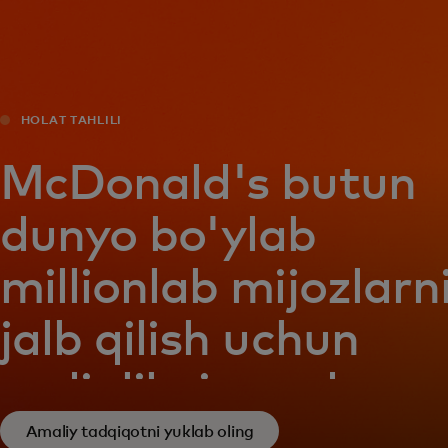
Siz uchun
Biznes uchun
HOLAT TAHLILI
Butun dunyo uchun
McDonald's butun
dunyo bo'ylab
Innovatorlar uchun
millionlab mijozlarn
Yangiliklar va trendlar
jalb qilish uchun
sodiqlikni qanday
oshirdi
Amaliy tadqiqotni yuklab oling