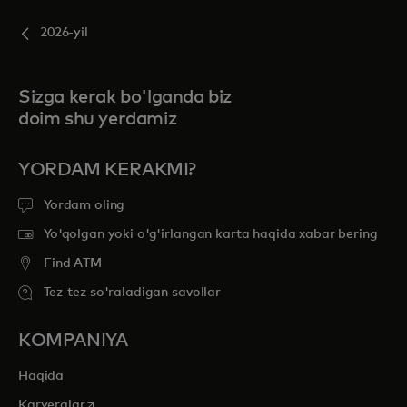
2026-yil
Sizga kerak bo'lganda biz
doim shu yerdamiz
YORDAM KERAKMI?
Yordam oling
Yo'qolgan yoki o'g'irlangan karta haqida xabar bering
Find ATM
Tez-tez so'raladigan savollar
KOMPANIYA
Haqida
opens in a new tab
Karyeralar