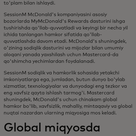
to'plam bilan ishlaydi.
SessionM McDonald's kompaniyasini asosiy
bozorlarda MyMcDonald's Rewards dasturini ishga
tushirishda qo'llab-quvvatladi va keyingi bir necha yil
ichida tanlangan hamkor sifatida qo'llab-
quvvatlashda davom etadi. McDonald's shuningdek,
o'zining sodiqlik dasturini va mijozlar bilan umumiy
aloqani yanada yaxshilash uchun Mastercard-da
qo'shimcha yechimlardan foydalanadi.
SessionM sodiqlik va hamkorlik sohasida yetakchi
imkoniyatlarga ega, jumladan, butun dunyo bo'ylab
xizmatlar, texnologiyalar va dunyodagi eng tezkor va
eng xavfsiz qayta ishlash tarmog'i. Mastercard
shuningdek, McDonald's uchun chinakam global
hamkor bo'lib, xavfsizlik, mahalliy, mintaqaviy va global
nuqtai nazardan ularning miqyosiga mos keladi.
Global miqyosda