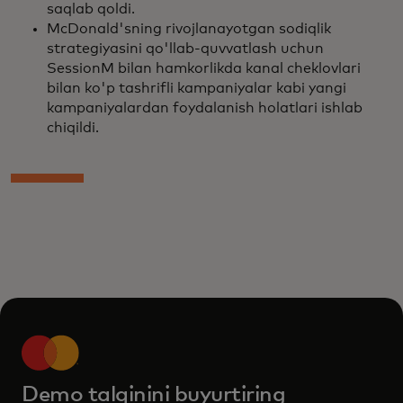
saqlab qoldi.
McDonald'sning rivojlanayotgan sodiqlik
strategiyasini qo'llab-quvvatlash uchun
SessionM bilan hamkorlikda kanal cheklovlari
bilan ko'p tashrifli kampaniyalar kabi yangi
kampaniyalardan foydalanish holatlari ishlab
chiqildi.
Demo talqinini buyurtiring