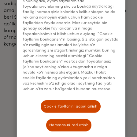
Shuningdek, ayrim saytlarimizda
sodiqlik sohasida ham sodiqlikning eng yaxshi
foydalanuvchilarning shu va boshqa saytlardagi
amaliyotlari uchun standartni o'rnatdi. 2021-yildan
faolligi hamda qiziqishlaridan kelib chiqqan holda
beri SessionM MyMcDonald's Rewards dasturini
reklama namoyish etish uchun ham cookie
fayllaridan foydalanamiz. Mazkur saytda biz
qo'llab-quvvatlab kelmoqda, bu esa McDonald's
qanday cookie fayllaridan va nimaga
kompaniyasiga mijozlar bilan chuqurroq aloqa
foydalanishimizni bilish uchun quyidagi "Cookie
o'rnatish va mijozlar bilan ishlash chastotasini
fayllarini boshqarish"ni bosing. Siz istalgan paytda
kengaytirishga yordam beradi.
o‘z roziligingiz sozlamalari bo‘yicha o‘z
qarashlaringizni o‘zgartirishingiz mumkin; buning
uchun ekranning pastki qismidagi "Cookie
fayllarini boshqarish" vositasidan foydalanasiz
(o‘sha saytlarning o‘zida u tugmacha o‘rniga
havola ko‘rinishida aks etgan). Mazkur holat
cookie fayllarining ayrimlaridan yoki barchasidan
MyMcDonald's Rewards bizga
voz kechishni o‘z ichiga oladi; saytning faoliyati
uchun o‘ta zarur bo‘lganlari bundan mustasno.
mijozlarning sadoqatini nishonlash
va e'tirof etish orqali ular bilan
Cookie fayllarini qabul qilish
aloqalarimizni mustahkamlash
imkonini beradi. SessionM bizning
Hammasini rad etish
sodiqlik dasturimizning asosi bo'lib,