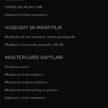
YANGILIKLAR BOʻLIMI
opens in a new tab
Investorlar bilan aloqalar
HUQUQIY VA MAXFIYLIK
Maxfiylik va ma'lumotlar uchun javobgarlik
Majburiy korporativ qoidalar (BCR)
MASTERCARD SAYTLARI
opens in a new tab
Priceless.com
opens in a new tab
Mastercard xizmatlari
opens in a new tab
Mastercard dasturchilari
opens in a new tab
Mastercard marketing markazi
opens in a new tab
Inklyuziv o'sish markazi