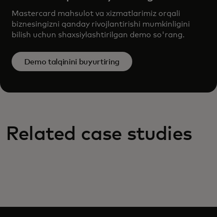
Mastercard mahsulot va xizmatlarimiz orqali
biznesingizni qanday rivojlantirishi mumkinligini
bilish uchun shaxsiylashtirilgan demo so'rang.
Demo talqinini buyurtiring
Related case studies