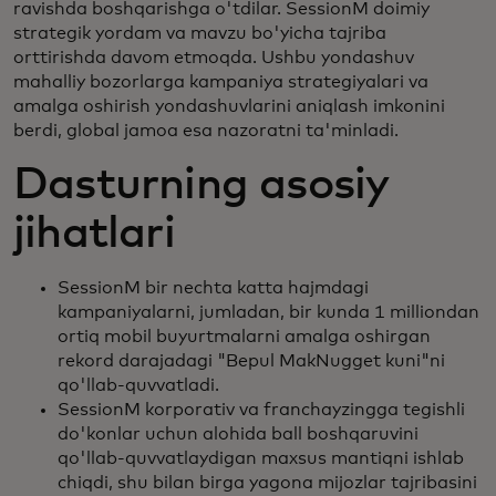
ravishda boshqarishga o'tdilar. SessionM doimiy
strategik yordam va mavzu bo'yicha tajriba
orttirishda davom etmoqda. Ushbu yondashuv
mahalliy bozorlarga kampaniya strategiyalari va
amalga oshirish yondashuvlarini aniqlash imkonini
berdi, global jamoa esa nazoratni ta'minladi.
Dasturning asosiy
jihatlari
SessionM bir nechta katta hajmdagi
kampaniyalarni, jumladan, bir kunda 1 milliondan
ortiq mobil buyurtmalarni amalga oshirgan
rekord darajadagi "Bepul MakNugget kuni"ni
qo'llab-quvvatladi.
SessionM korporativ va franchayzingga tegishli
do'konlar uchun alohida ball boshqaruvini
qo'llab-quvvatlaydigan maxsus mantiqni ishlab
chiqdi, shu bilan birga yagona mijozlar tajribasini