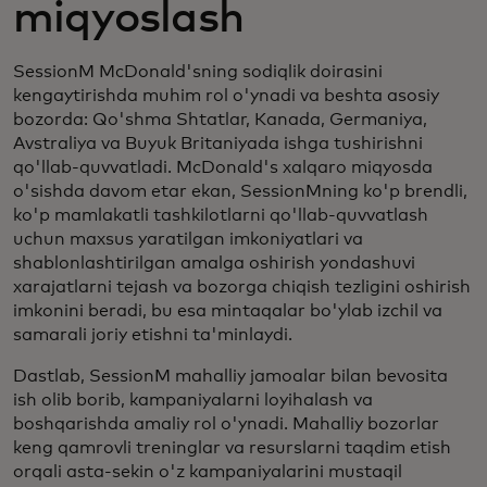
miqyoslash
SessionM McDonald'sning sodiqlik doirasini
kengaytirishda muhim rol o'ynadi va beshta asosiy
bozorda: Qo'shma Shtatlar, Kanada, Germaniya,
Avstraliya va Buyuk Britaniyada ishga tushirishni
qo'llab-quvvatladi. McDonald's xalqaro miqyosda
o'sishda davom etar ekan, SessionMning ko'p brendli,
ko'p mamlakatli tashkilotlarni qo'llab-quvvatlash
uchun maxsus yaratilgan imkoniyatlari va
shablonlashtirilgan amalga oshirish yondashuvi
xarajatlarni tejash va bozorga chiqish tezligini oshirish
imkonini beradi, bu esa mintaqalar bo'ylab izchil va
samarali joriy etishni ta'minlaydi.
Dastlab, SessionM mahalliy jamoalar bilan bevosita
ish olib borib, kampaniyalarni loyihalash va
boshqarishda amaliy rol o'ynadi. Mahalliy bozorlar
keng qamrovli treninglar va resurslarni taqdim etish
orqali asta-sekin o'z kampaniyalarini mustaqil