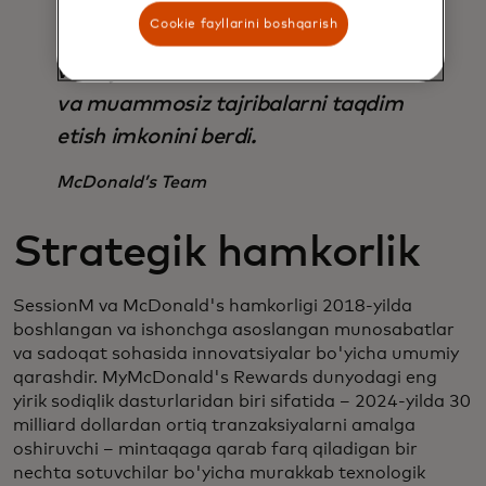
bizga global miqyosdagi asosiy
Cookie fayllarini boshqarish
bozorlarda kengayish imkonini berdi
va mijozlarimiz uchun oson, uzluksiz
va muammosiz tajribalarni taqdim
etish imkonini berdi.
McDonald’s Team
Strategik hamkorlik
SessionM va McDonald's hamkorligi 2018-yilda
boshlangan va ishonchga asoslangan munosabatlar
va sadoqat sohasida innovatsiyalar bo'yicha umumiy
qarashdir. MyMcDonald's Rewards dunyodagi eng
yirik sodiqlik dasturlaridan biri sifatida – 2024-yilda 30
milliard dollardan ortiq tranzaksiyalarni amalga
oshiruvchi – mintaqaga qarab farq qiladigan bir
nechta sotuvchilar bo'yicha murakkab texnologik