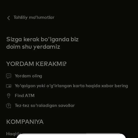
Siz uchun
Tahliliy maʼlumotlar
Biznes uchun
Sizga kerak bo'lganda biz
doim shu yerdamiz
Butun dunyo uchun
YORDAM KERAKMI?
Innovatorlar uchun
Yordam oling
Yo'qolgan yoki o'g'irlangan karta haqida xabar bering
Yangiliklar va trendlar
Find ATM
Tez-tez so'raladigan savollar
KOMPANIYA
Haqida