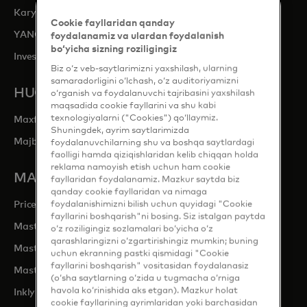
opens in a new tab
Karyeralar
Cookie fayllaridan qanday
YANGILIKLAR BOʻLIMI
foydalanamiz va ulardan foydalanish
bo‘yicha sizning roziligingiz
opens in a new tab
Investorlar bilan aloqalar
Biz o‘z veb-saytlarimizni yaxshilash, ularning
samaradorligini o‘lchash, o‘z auditoriyamizni
HUQUQIY VA MAXFIYLIK
o‘rganish va foydalanuvchi tajribasini yaxshilash
maqsadida cookie fayllarini va shu kabi
texnologiyalarni ("Cookies") qo‘llaymiz.
Maxfiylik va ma'lumotlar uchun javobgarlik
Shuningdek, ayrim saytlarimizda
Majburiy korporativ qoidalar (BCR)
foydalanuvchilarning shu va boshqa saytlardagi
faolligi hamda qiziqishlaridan kelib chiqqan holda
reklama namoyish etish uchun ham cookie
MASTERCARD SAYTLARI
fayllaridan foydalanamiz. Mazkur saytda biz
qanday cookie fayllaridan va nimaga
opens in a new tab
foydalanishimizni bilish uchun quyidagi "Cookie
Priceless.com
fayllarini boshqarish"ni bosing. Siz istalgan paytda
opens in a new tab
Mastercard xizmatlari
o‘z roziligingiz sozlamalari bo‘yicha o‘z
qarashlaringizni o‘zgartirishingiz mumkin; buning
opens in a new tab
Mastercard dasturchilari
uchun ekranning pastki qismidagi "Cookie
fayllarini boshqarish" vositasidan foydalanasiz
opens in a new tab
Mastercard marketing markazi
(o‘sha saytlarning o‘zida u tugmacha o‘rniga
havola ko‘rinishida aks etgan). Mazkur holat
opens in a new tab
Inklyuziv o'sish markazi
cookie fayllarining ayrimlaridan yoki barchasidan