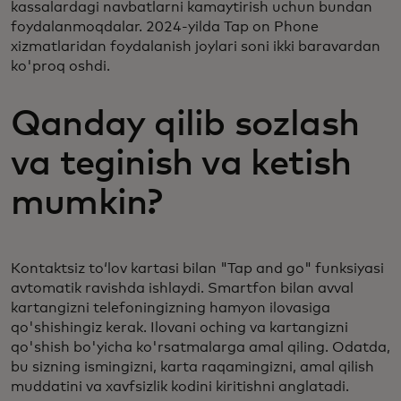
kassalardagi navbatlarni kamaytirish uchun bundan
foydalanmoqdalar. 2024-yilda Tap on Phone
xizmatlaridan foydalanish joylari soni ikki baravardan
ko'proq oshdi.
Qanday qilib sozlash
va teginish va ketish
mumkin?
Kontaktsiz toʻlov kartasi bilan "Tap and go" funksiyasi
avtomatik ravishda ishlaydi. Smartfon bilan avval
kartangizni telefoningizning hamyon ilovasiga
qo'shishingiz kerak. Ilovani oching va kartangizni
qo'shish bo'yicha ko'rsatmalarga amal qiling. Odatda,
bu sizning ismingizni, karta raqamingizni, amal qilish
muddatini va xavfsizlik kodini kiritishni anglatadi.