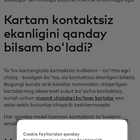
Kartam kontaktsiz
ekanligini qanday
bilsam bo'ladi?
To'lov kartangizda kontaktsiz indikator - to'rtta egri
chiziq - bosilgan bo'lsa, siz kontaktsiz ekanligini bilasiz.
Bugungi kunda yirik banklar tomonidan chiqarilgan
kartalarning aksariyati sukut bo'yicha kontaktsiz,
surish uchun
magnit chiziqlari bo'lgan kartalar
esa
asta-sekin butunlay chiqarib tashlanmoqda.
Har qanday mobil hamyon kontaktsiz to'lovlarni
amalga oshirishga qodir.
Cookie fayllaridan qanday