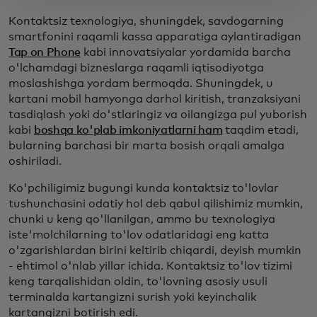
Kontaktsiz texnologiya, shuningdek, savdogarning
smartfonini raqamli kassa apparatiga aylantiradigan
Tap on Phone
kabi innovatsiyalar yordamida barcha
o'lchamdagi bizneslarga raqamli iqtisodiyotga
moslashishga yordam bermoqda. Shuningdek, u
kartani mobil hamyonga darhol kiritish, tranzaksiyani
tasdiqlash yoki do'stlaringiz va oilangizga pul yuborish
kabi
boshqa ko'plab imkoniyatlarni ham
taqdim etadi,
bularning barchasi bir marta bosish orqali amalga
oshiriladi.
Ko'pchiligimiz bugungi kunda kontaktsiz to'lovlar
tushunchasini odatiy hol deb qabul qilishimiz mumkin,
chunki u keng qo'llanilgan, ammo bu texnologiya
iste'molchilarning to'lov odatlaridagi eng katta
o'zgarishlardan birini keltirib chiqardi, deyish mumkin
- ehtimol o'nlab yillar ichida. Kontaktsiz to'lov tizimi
keng tarqalishidan oldin, to'lovning asosiy usuli
terminalda kartangizni surish yoki keyinchalik
kartangizni botirish edi.