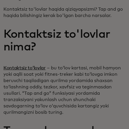
Kontaktsiz to'lovlar haqida qiziqyapsizmi? Tap and go
haqida bilishingiz kerak bo'lgan barcha narsalar.
Kontaktsiz to'lovlar
nima?
Kontaktsiz toʻlovlar
– bu toʻlov kartasi, mobil hamyon
yoki aqlli soat yoki fitnes-treker kabi toʻlovga imkon
beruvchi taqiladigan qurilma yordamida shaxsan
toʻlashning oddiy, tezkor, xavfsiz va teginmasdan
usullari. “Tap and go” funksiyasi yordamida
tranzaksiyani yakunlash uchun shunchaki
savdogarning toʻlov oʻquvchisida kartangiz yoki
qurilmangizni bosib turing.