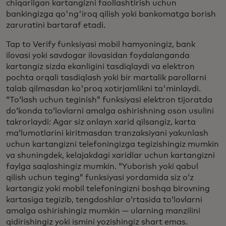
chiqarilgan kartangizni faollashtirish uchun
bankingizga qo'ng'iroq qilish yoki bankomatga borish
zaruratini bartaraf etadi.
Tap to Verify funksiyasi mobil hamyoningiz, bank
ilovasi yoki savdogar ilovasidan foydalanganda
kartangiz sizda ekanligini tasdiqlaydi va elektron
pochta orqali tasdiqlash yoki bir martalik parollarni
talab qilmasdan ko'proq xotirjamlikni ta'minlaydi.
“To‘lash uchun teginish” funksiyasi elektron tijoratda
do‘konda to‘lovlarni amalga oshirishning oson usulini
takrorlaydi: Agar siz onlayn xarid qilsangiz, karta
ma’lumotlarini kiritmasdan tranzaksiyani yakunlash
uchun kartangizni telefoningizga tegizishingiz mumkin
va shuningdek, kelajakdagi xaridlar uchun kartangizni
faylga saqlashingiz mumkin. “Yuborish yoki qabul
qilish uchun teging” funksiyasi yordamida siz oʻz
kartangiz yoki mobil telefoningizni boshqa birovning
kartasiga tegizib, tengdoshlar oʻrtasida toʻlovlarni
amalga oshirishingiz mumkin — ularning manzilini
qidirishingiz yoki ismini yozishingiz shart emas.