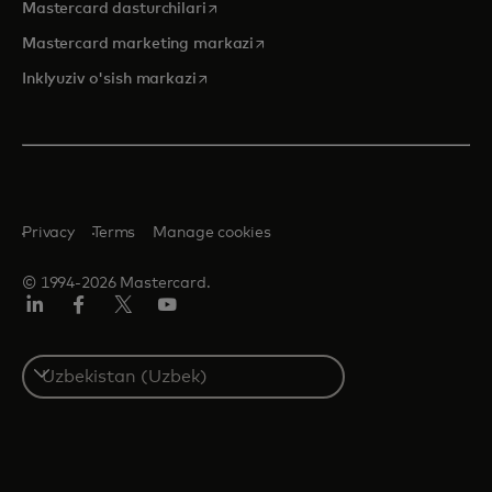
opens in a new tab
Mastercard dasturchilari
opens in a new tab
Mastercard marketing markazi
opens in a new tab
Inklyuziv o'sish markazi
Privacy
Terms
Manage cookies
© 1994-2026 Mastercard.
LinkedIn
Facebook
Twitter/X
YouTube
Select
a
country