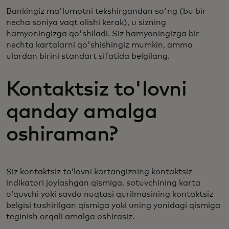
Bankingiz ma'lumotni tekshirgandan so'ng (bu bir
necha soniya vaqt olishi kerak), u sizning
hamyoningizga qo'shiladi. Siz hamyoningizga bir
nechta kartalarni qo'shishingiz mumkin, ammo
ulardan birini standart sifatida belgilang.
Kontaktsiz to'lovni
qanday amalga
oshiraman?
Siz kontaktsiz toʻlovni kartangizning kontaktsiz
indikatori joylashgan qismiga, sotuvchining karta
oʻquvchi yoki savdo nuqtasi qurilmasining kontaktsiz
belgisi tushirilgan qismiga yoki uning yonidagi qismiga
teginish orqali amalga oshirasiz.