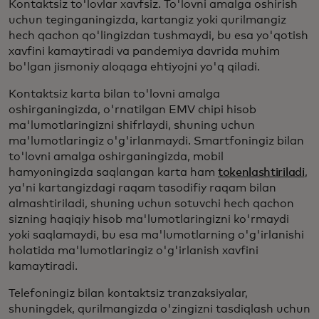
Kontaktsiz to'lovlar xavfsiz. To'lovni amalga oshirish
uchun teginganingizda, kartangiz yoki qurilmangiz
hech qachon qo'lingizdan tushmaydi, bu esa yo'qotish
xavfini kamaytiradi va pandemiya davrida muhim
bo'lgan jismoniy aloqaga ehtiyojni yo'q qiladi.
Kontaktsiz karta bilan to'lovni amalga
oshirganingizda, o'rnatilgan EMV chipi hisob
ma'lumotlaringizni shifrlaydi, shuning uchun
ma'lumotlaringiz o'g'irlanmaydi. Smartfoningiz bilan
to'lovni amalga oshirganingizda, mobil
hamyoningizda saqlangan karta ham
tokenlashtiriladi
,
ya'ni kartangizdagi raqam tasodifiy raqam bilan
almashtiriladi, shuning uchun sotuvchi hech qachon
sizning haqiqiy hisob ma'lumotlaringizni ko'rmaydi
yoki saqlamaydi, bu esa ma'lumotlarning o'g'irlanishi
holatida ma'lumotlaringiz o'g'irlanish xavfini
kamaytiradi.
Telefoningiz bilan kontaktsiz tranzaksiyalar,
shuningdek, qurilmangizda o'zingizni tasdiqlash uchun