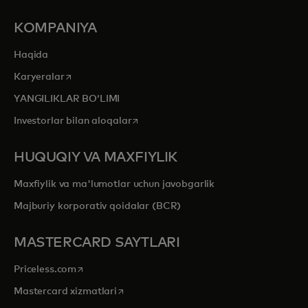
KOMPANIYA
Haqida
opens in a new tab
Karyeralar
YANGILIKLAR BOʻLIMI
opens in a new tab
Investorlar bilan aloqalar
HUQUQIY VA MAXFIYLIK
Maxfiylik va ma'lumotlar uchun javobgarlik
Majburiy korporativ qoidalar (BCR)
MASTERCARD SAYTLARI
opens in a new tab
Priceless.com
opens in a new tab
Mastercard xizmatlari