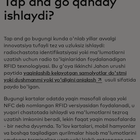
Tap and go qanday
ishlaydi?
Tap and go bugungi kunda o'nlab yillar avvalgi
innovatsiya tufayli tez va uzluksiz ishlaydi:
radiochastota identifikatsiyasi yoki ma'lumotlarni
uzatish uchun radio to'lqinlaridan foydalanadigan
RFID texnologiyasi. Bu g'oya Ikkinchi Jahon urushi
paytida
yaqinlashib kelayotgan samolyotlar do'stmi
opens in a new tab
yoki dushmanmi yoki yo'qligini aniqlash
usuli sifatida
paydo bo'lgan.
Bugungi kartalar odatda yaqin masofali aloqa yoki
NFC deb nomlangan RFID versiyasidan foydalanadi, u
yuqori chastotada ishlaydi va ma'lumotlarni tezroq
uzatish imkonini beradi, lekin faqat yaqin masofalarda
- bir necha dyuymda. To'lov kartalari, mobil hamyonlar
va boshqa taqiladigan qurilmalar hisob ma'lumotlarini
savdogar terminaliga uzatuvchi kichik antennaga ega.