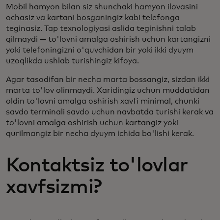
Mobil hamyon bilan siz shunchaki hamyon ilovasini
ochasiz va kartani bosganingiz kabi telefonga
teginasiz. Tap texnologiyasi aslida teginishni talab
qilmaydi — to'lovni amalga oshirish uchun kartangizni
yoki telefoningizni o'quvchidan bir yoki ikki dyuym
uzoqlikda ushlab turishingiz kifoya.
Agar tasodifan bir necha marta bossangiz, sizdan ikki
marta to'lov olinmaydi. Xaridingiz uchun muddatidan
oldin to'lovni amalga oshirish xavfi minimal, chunki
savdo terminali savdo uchun navbatda turishi kerak va
to'lovni amalga oshirish uchun kartangiz yoki
qurilmangiz bir necha dyuym ichida bo'lishi kerak.
Kontaktsiz to'lovlar
xavfsizmi?