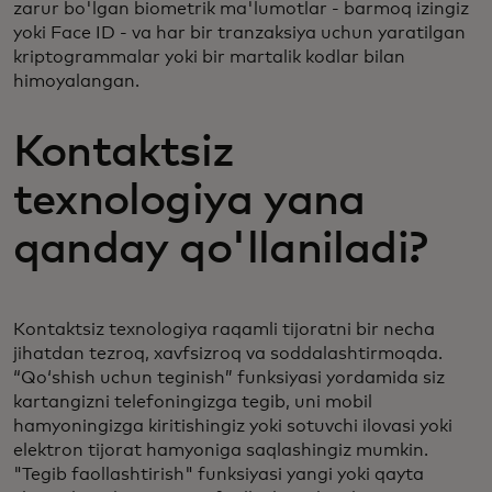
zarur bo'lgan biometrik ma'lumotlar - barmoq izingiz
yoki Face ID - va har bir tranzaksiya uchun yaratilgan
kriptogrammalar yoki bir martalik kodlar bilan
himoyalangan.
Kontaktsiz
texnologiya yana
qanday qo'llaniladi?
Kontaktsiz texnologiya raqamli tijoratni bir necha
jihatdan tezroq, xavfsizroq va soddalashtirmoqda.
“Qo‘shish uchun teginish” funksiyasi yordamida siz
kartangizni telefoningizga tegib, uni mobil
hamyoningizga kiritishingiz yoki sotuvchi ilovasi yoki
elektron tijorat hamyoniga saqlashingiz mumkin.
"Tegib faollashtirish" funksiyasi yangi yoki qayta