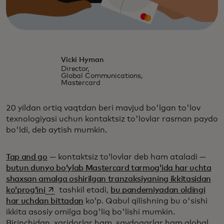
Vicki Hyman
Director,
Global Communications,
Mastercard
20 yildan ortiq vaqtdan beri mavjud bo'lgan to'lov
texnologiyasi uchun kontaktsiz to'lovlar rasman paydo
bo'ldi, deb aytish mumkin.
Tap and go
— kontaktsiz toʻlovlar deb ham ataladi —
butun dunyo boʻylab Mastercard tarmogʻida har uchta
shaxsan amalga oshirilgan tranzaksiyaning ikkitasidan
opens in a new tab
koʻprogʻini
tashkil etadi,
bu pandemiyadan oldingi
har uchdan bittadan
koʻp. Qabul qilishning bu o'sishi
ikkita asosiy omilga bog'liq bo'lishi mumkin.
Birinchidan, xaridorlar ham, savdogarlar ham global