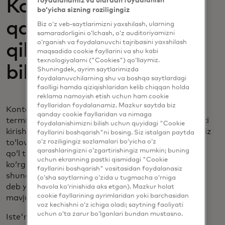
Kontaktsiz to'lovlar
foydalanamiz va ulardan foydalanish
bo‘yicha sizning roziligingiz
qayerda qabul
Biz o‘z veb-saytlarimizni yaxshilash, ularning
samaradorligini o‘lchash, o‘z auditoriyamizni
o‘rganish va foydalanuvchi tajribasini yaxshilash
qilinishini qanday
maqsadida cookie fayllarini va shu kabi
texnologiyalarni ("Cookies") qo‘llaymiz.
bilsam bo'ladi?
Shuningdek, ayrim saytlarimizda
foydalanuvchilarning shu va boshqa saytlardagi
faolligi hamda qiziqishlaridan kelib chiqqan holda
reklama namoyish etish uchun ham cookie
fayllaridan foydalanamiz. Mazkur saytda biz
Kontaktsiz toʻlovlar sotuvchining elektron toʻlov
qanday cookie fayllaridan va nimaga
terminalida, qurilmasida yoki karta oʻquvchisida yoki
foydalanishimizni bilish uchun quyidagi "Cookie
kirish eshigi yoki kassa yonidagi belgilarda kontaktsiz
fayllarini boshqarish"ni bosing. Siz istalgan paytda
o‘z roziligingiz sozlamalari bo‘yicha o‘z
toʻlov belgisini — atrofida aylana va karta ushlagan
qarashlaringizni o‘zgartirishingiz mumkin; buning
qoʻl tasvirlangan xuddi shu indikatorni —
uchun ekranning pastki qismidagi "Cookie
koʻrganingizda qabul qilinadi. To'lov terminalida
fayllarini boshqarish" vositasidan foydalanasiz
shunchaki "teging, suring yoki kartani joylashtiring"
(o‘sha saytlarning o‘zida u tugmacha o‘rniga
deb yozilishi mumkin, bu esa kontaktsiz to'lovlar
havola ko‘rinishida aks etgan). Mazkur holat
cookie fayllarining ayrimlaridan yoki barchasidan
mavjudligini bildiradi.
voz kechishni o‘z ichiga oladi; saytning faoliyati
uchun o‘ta zarur bo‘lganlari bundan mustasno.
Iste'molchilar tobora ko'proq "tap and go"