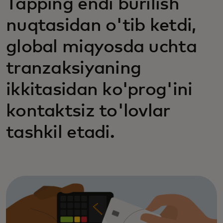
Tapping endi burilish
nuqtasidan o'tib ketdi,
global miqyosda uchta
tranzaksiyaning
ikkitasidan ko'prog'ini
kontaktsiz to'lovlar
tashkil etadi.