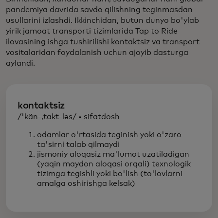
pandemiya davrida savdo qilishning teginmasdan
usullarini izlashdi. Ikkinchidan, butun dunyo bo'ylab
yirik jamoat transporti tizimlarida Tap to Ride
ilovasining ishga tushirilishi kontaktsiz va transport
vositalaridan foydalanish uchun ajoyib dasturga
aylandi.
kontaktsiz
/'kän-,takt-ləs/ • sifatdosh
odamlar o'rtasida teginish yoki o'zaro
ta'sirni talab qilmaydi
jismoniy aloqasiz ma'lumot uzatiladigan
(yaqin maydon aloqasi orqali) texnologik
tizimga tegishli yoki bo'lish (to'lovlarni
amalga oshirishga kelsak)