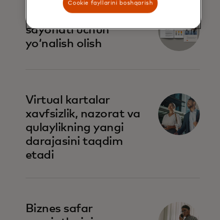
Cookie fayllarini boshqarish
Global biznes
sayohati uchun
yoʻnalish olish
Virtual kartalar
xavfsizlik, nazorat va
qulaylikning yangi
darajasini taqdim
etadi
Biznes safar