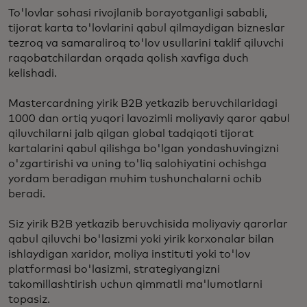
To'lovlar sohasi rivojlanib borayotganligi sababli,
tijorat karta to'lovlarini qabul qilmaydigan bizneslar
tezroq va samaraliroq to'lov usullarini taklif qiluvchi
raqobatchilardan orqada qolish xavfiga duch
kelishadi.
Mastercardning yirik B2B yetkazib beruvchilaridagi
1000 dan ortiq yuqori lavozimli moliyaviy qaror qabul
qiluvchilarni jalb qilgan global tadqiqoti tijorat
kartalarini qabul qilishga bo'lgan yondashuvingizni
o'zgartirishi va uning to'liq salohiyatini ochishga
yordam beradigan muhim tushunchalarni ochib
beradi.
Siz yirik B2B yetkazib beruvchisida moliyaviy qarorlar
qabul qiluvchi bo'lasizmi yoki yirik korxonalar bilan
ishlaydigan xaridor, moliya instituti yoki to'lov
platformasi bo'lasizmi, strategiyangizni
takomillashtirish uchun qimmatli ma'lumotlarni
topasiz.