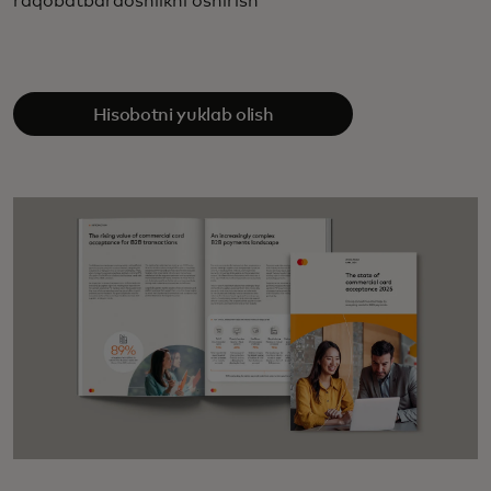
raqobatbardoshlikni oshirish
Hisobotni yuklab olish