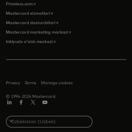
opens in a new tab
Priceless.com
opens in a new tab
Mastercard xizmatlari
opens in a new tab
Mastercard dasturchilari
opens in a new tab
Mastercard marketing markazi
opens in a new tab
Inklyuziv o'sish markazi
Privacy
Terms
Manage cookies
© 1994-2026 Mastercard.
LinkedIn
Facebook
Twitter/X
YouTube
Select
a
country