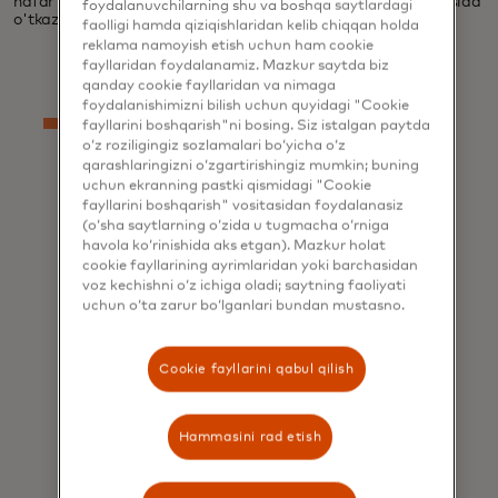
nafar yuqori lavozimli moliyaviy qaror qabul qiluvchilar orasida
foydalanuvchilarning shu va boshqa saytlardagi
o'tkazildi.
faolligi hamda qiziqishlaridan kelib chiqqan holda
reklama namoyish etish uchun ham cookie
fayllaridan foydalanamiz. Mazkur saytda biz
qanday cookie fayllaridan va nimaga
foydalanishimizni bilish uchun quyidagi "Cookie
fayllarini boshqarish"ni bosing. Siz istalgan paytda
o‘z roziligingiz sozlamalari bo‘yicha o‘z
qarashlaringizni o‘zgartirishingiz mumkin; buning
uchun ekranning pastki qismidagi "Cookie
fayllarini boshqarish" vositasidan foydalanasiz
(o‘sha saytlarning o‘zida u tugmacha o‘rniga
Aloqador
havola ko‘rinishida aks etgan). Mazkur holat
cookie fayllarining ayrimlaridan yoki barchasidan
voz kechishni o‘z ichiga oladi; saytning faoliyati
uchun o‘ta zarur bo‘lganlari bundan mustasno.
Virtual kartalar 101:
Cookie fayllarini qabul qilish
Tijoriy toʻlovlarini
soddalashtirish
Hammasini rad etish