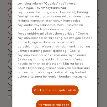
texnologiyalarni ("Cookies") qo‘llaymiz.
*
Last Name
Shuningdek, ayrim saytlarimizda
foydalanuvchilarning shu va boshqa saytlardagi
faolligi hamda qiziqishlaridan kelib chiqqan holda
reklama namoyish etish uchun ham cookie
*
Business Email Address
fayllaridan foydalanamiz. Mazkur saytda biz
qanday cookie fayllaridan va nimaga
foydalanishimizni bilish uchun quyidagi "Cookie
fayllarini boshqarish"ni bosing. Siz istalgan paytda
*
Job Title
o‘z roziligingiz sozlamalari bo‘yicha o‘z
qarashlaringizni o‘zgartirishingiz mumkin; buning
uchun ekranning pastki qismidagi "Cookie
fayllarini boshqarish" vositasidan foydalanasiz
*
Organization Name
(o‘sha saytlarning o‘zida u tugmacha o‘rniga
havola ko‘rinishida aks etgan). Mazkur holat
cookie fayllarining ayrimlaridan yoki barchasidan
voz kechishni o‘z ichiga oladi; saytning faoliyati
*
Country
uchun o‘ta zarur bo‘lganlari bundan mustasno.
Filtering
Yes, I would like to receive future marketing
will
Cookie fayllarini qabul qilish
materials from Mastercard.
be
*
By clicking the button below, I confirm that I
applied
Hammasini rad etish
have read and agree to the
Terms of Use
. You