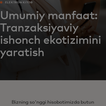
ELEKTRON KITOB
Umumiy manfaat:
Tranzaksiyaviy
ishonch ekotizimini
yaratish
Bizning so'nggi hisobotimizda butun