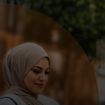
Siz uchun
Biznes uchun
Butun dunyo uchun
Innovatorlar uchun
Yangiliklar va trendlar