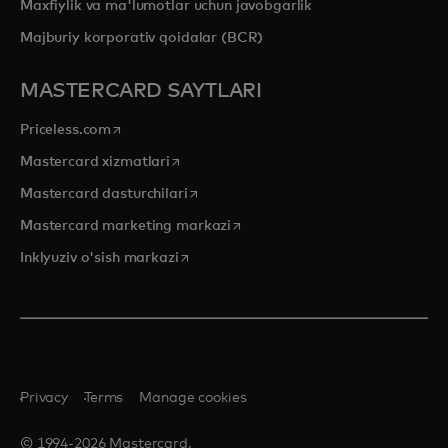
Maxfiylik va ma'lumotlar uchun javobgarlik
Majburiy korporativ qoidalar (BCR)
MASTERCARD SAYTLARI
opens in a new tab
Priceless.com
opens in a new tab
Mastercard xizmatlari
opens in a new tab
Mastercard dasturchilari
opens in a new tab
Mastercard marketing markazi
opens in a new tab
Inklyuziv o'sish markazi
Privacy
Terms
Manage cookies
© 1994-2026 Mastercard.