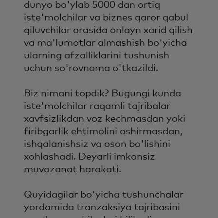
dunyo bo'ylab 5000 dan ortiq
iste'molchilar va biznes qaror qabul
qiluvchilar orasida onlayn xarid qilish
va ma'lumotlar almashish bo'yicha
ularning afzalliklarini tushunish
uchun so'rovnoma o'tkazildi.
Biz nimani topdik? Bugungi kunda
iste'molchilar raqamli tajribalar
xavfsizlikdan voz kechmasdan yoki
firibgarlik ehtimolini oshirmasdan,
ishqalanishsiz va oson bo'lishini
xohlashadi. Deyarli imkonsiz
muvozanat harakati.
Quyidagilar bo'yicha tushunchalar
yordamida tranzaksiya tajribasini