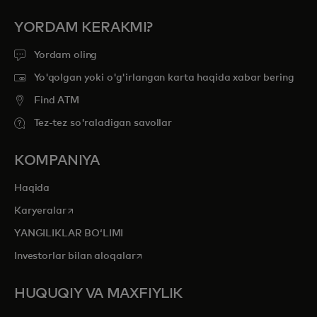
YORDAM KERAKMI?
Yordam oling
Yo'qolgan yoki o'g'irlangan karta haqida xabar bering
Find ATM
Tez-tez so'raladigan savollar
KOMPANIYA
Haqida
opens in a new tab
Karyeralar
YANGILIKLAR BOʻLIMI
opens in a new tab
Investorlar bilan aloqalar
HUQUQIY VA MAXFIYLIK