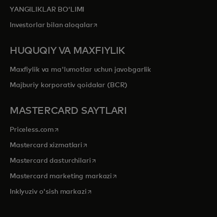
YANGILIKLAR BOʻLIMI
opens in a new tab
Investorlar bilan aloqalar
HUQUQIY VA MAXFIYLIK
Maxfiylik va ma'lumotlar uchun javobgarlik
Majburiy korporativ qoidalar (BCR)
MASTERCARD SAYTLARI
opens in a new tab
Priceless.com
opens in a new tab
Mastercard xizmatlari
opens in a new tab
Mastercard dasturchilari
opens in a new tab
Mastercard marketing markazi
opens in a new tab
Inklyuziv o'sish markazi