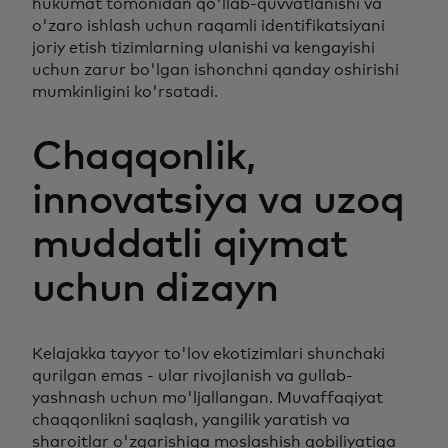
hukumat tomonidan qo'llab-quvvatlanishi va
o'zaro ishlash uchun raqamli identifikatsiyani
joriy etish tizimlarning ulanishi va kengayishi
uchun zarur bo'lgan ishonchni qanday oshirishi
mumkinligini ko'rsatadi.
Chaqqonlik,
innovatsiya va uzoq
muddatli qiymat
uchun dizayn
Kelajakka tayyor to'lov ekotizimlari shunchaki
qurilgan emas - ular rivojlanish va gullab-
yashnash uchun mo'ljallangan. Muvaffaqiyat
chaqqonlikni saqlash, yangilik yaratish va
sharoitlar o'zgarishiga moslashish qobiliyatiga