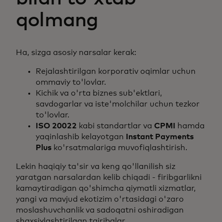
qolmang
Ha, sizga asosiy narsalar kerak:
Rejalashtirilgan korporativ oqimlar uchun
ommaviy to'lovlar.
Kichik va o'rta biznes sub'ektlari,
savdogarlar va iste'molchilar uchun tezkor
to'lovlar.
ISO 20022
kabi standartlar va
CPMI
hamda
yaqinlashib kelayotgan
Instant Payments
Plus
ko'rsatmalariga muvofiqlashtirish.
Lekin haqiqiy ta'sir va keng qo'llanilish siz
yaratgan narsalardan kelib chiqadi - firibgarlikni
kamaytiradigan qo'shimcha qiymatli xizmatlar,
yangi va mavjud ekotizim o'rtasidagi o'zaro
moslashuvchanlik va sadoqatni oshiradigan
shaxsiylashtirilgan tajribalar.