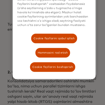
fayllarini boshqarish" vositasidan foydalanasiz
ichki to'lov ekotizimlarida
(o‘sha saytlarning o‘zida u tugmacha o‘rniga
havola ko‘rinishida aks etgan). Mazkur holat
faoliyat yuritadilar.
cookie fayllarining ayrimlaridan yoki barchasidan
voz kechishni o‘z ichiga oladi; saytning faoliyati
Turli xil bozor ehtiyojlarini rejalashtirish to'siq
uchun o‘ta zarur bo‘lganlari bundan mustasno.
emas - bu barqaror innovatsiyalar uchun reja.
Cookie fayllarini qabul qilish
Bu omillarning barchasi o'sishni
ta'minlash uchun zarur bo'lgan
Hammasini rad etish
muvaffaqiyat mezonlarida
muhim rol o'ynaydi.
Cookie fayllarini boshqarish
2. O'zaro hamkorlik
Konsolidatsiya samaradorlikni oshirishi mumkin
bo'lsa, nima uchun parallel tizimlarni ishga
tushirish kerak? Real vaqt rejimida to'lov limitlari
oshgani sayin, ular an'anaviy real vaqt rejimida
yalpi hisob-kitob (RTGS) oqimlarini almashtira