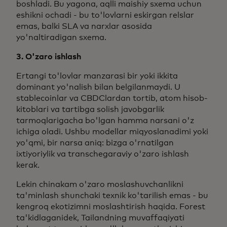
boshladi. Bu yagona, aqlli maishiy sxema uchun
eshikni ochadi - bu to'lovlarni eskirgan relslar
emas, balki SLA va narxlar asosida
yo'naltiradigan sxema.
3. O'zaro ishlash
Ertangi to'lovlar manzarasi bir yoki ikkita
dominant yo'nalish bilan belgilanmaydi. U
stablecoinlar va CBDClardan tortib, atom hisob-
kitoblari va tartibga solish javobgarlik
tarmoqlarigacha bo'lgan hamma narsani o'z
ichiga oladi. Ushbu modellar miqyoslanadimi yoki
yo'qmi, bir narsa aniq: bizga o'rnatilgan
ixtiyoriylik va transchegaraviy o'zaro ishlash
kerak.
Lekin chinakam o'zaro moslashuvchanlikni
ta'minlash shunchaki texnik ko'tarilish emas - bu
kengroq ekotizimni moslashtirish haqida. Forest
ta'kidlaganidek, Tailandning muvaffaqiyati