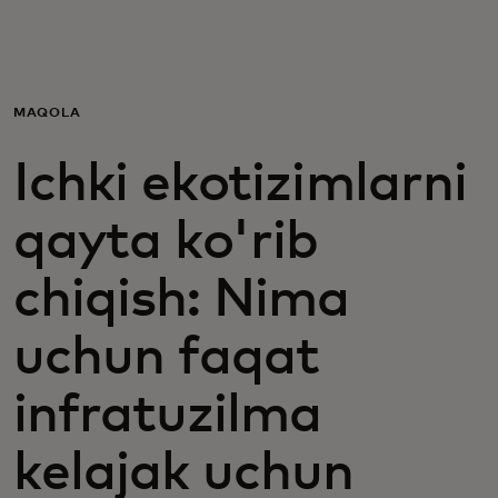
Siz uchun
Biznes uchun
MAQOLA
Ichki ekotizimlarni
Butun dunyo uchun
qayta ko'rib
Innovatorlar uchun
chiqish: Nima
Yangiliklar va trendlar
uchun faqat
infratuzilma
kelajak uchun