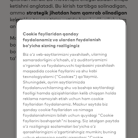
ketishni anglatadi. Bu kirish tartibga solinadigan,
ammo
strategik jihatdan ham qamrab olinadigan
kelajakka tayyor tizim ustida hamkorlik qilishni
anglatadi.
Cookie fayllaridan qanday
Mastercard’ning global mahsulot va tijorat
foydalanamiz va ulardan foydalanish
bo‘yicha vitse-prezidenti Helena Forest yaqinda
bo‘yicha sizning roziligingiz
bo‘lib o‘tgan tezkor to‘lovlar bo‘yicha panelda
Biz o‘z veb-saytlarimizni yaxshilash, ularning
ta’kidlaganidek, real vaqt rejimida to‘lovlar:
samaradorligini o‘lchash, o‘z auditoriyamizni
o‘rganish va foydalanuvchi tajribasini yaxshilash
maqsadida cookie fayllarini va shu kabi
Bugun biz qo'llab-
texnologiyalarni ("Cookies") qo‘llaymiz.
quvvatlayotgan 12 ta bozordan
Shuningdek, ayrim saytlarimizda
foydalanuvchilarning shu va boshqa saytlardagi
olgan xulosamiz shuki, barchaga
faolligi hamda qiziqishlaridan kelib chiqqan holda
reklama namoyish etish uchun ham cookie
mos keladigan bitta yechim yo'q.
fayllaridan foydalanamiz. Mazkur saytda biz
Mamlakatlar o'z sayohatlarining
qanday cookie fayllaridan va nimaga
foydalanishimizni bilish uchun quyidagi "Cookie
turli boshlang'ich nuqtasida... va
fayllarini boshqarish"ni bosing. Siz istalgan paytda
o‘z roziligingiz sozlamalari bo‘yicha o‘z
turli xil tartibga solish
qarashlaringizni o‘zgartirishingiz mumkin; buning
muhitlarida, shuningdek, noyob
uchun ekranning pastki qismidagi "Cookie