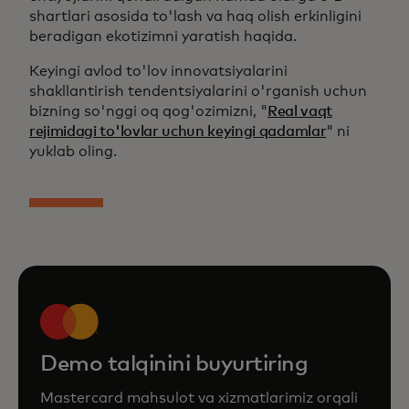
shartlari asosida to'lash va haq olish erkinligini
beradigan ekotizimni yaratish haqida.
Keyingi avlod to'lov innovatsiyalarini
shakllantirish tendentsiyalarini o'rganish uchun
bizning so'nggi oq qog'ozimizni, "
Real vaqt
rejimidagi to'lovlar uchun keyingi qadamlar
" ni
yuklab oling.
Demo talqinini buyurtiring
Mastercard mahsulot va xizmatlarimiz orqali