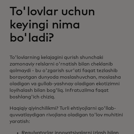
To'lovlar uchun
keyingi nima
bo'ladi?
To'lovlarning kelajagini qurish shunchaki
zamonaviy relslarni o'rnatish bilan cheklanib
qolmaydi - bu o'zgarish sur'ati faqat tezlashib
borayotgan dunyoda moslashuvchan, moslasha
oladigan va gullab-yashnay oladigan ekotizimni
loyihalash bilan bog'liq. Infratuzilma faqat
boshlang'ich chiziq.
Haqiqiy qiyinchilikmi? Turli ehtiyojlarni qo'llab-
quvvatlaydigan rivojlana oladigan to'lov muhitini
yaratish:
Regulyatorlar innovatsiyalarni izlash bilan