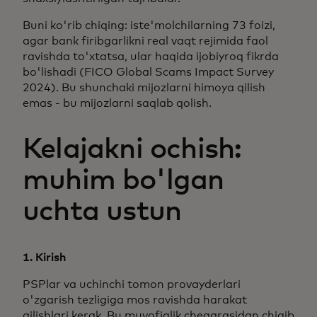
Buni ko'rib chiqing: iste'molchilarning 73 foizi,
agar bank firibgarlikni real vaqt rejimida faol
ravishda to'xtatsa, ular haqida ijobiyroq fikrda
bo'lishadi (FICO Global Scams Impact Survey
2024). Bu shunchaki mijozlarni himoya qilish
emas - bu mijozlarni saqlab qolish.
Kelajakni ochish:
muhim bo'lgan
uchta ustun
1. Kirish
PSPlar va uchinchi tomon provayderlari
o'zgarish tezligiga mos ravishda harakat
qilishlari kerak. Bu muvofiqlik chegarasidan chiqib