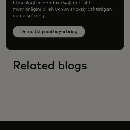
biznesingizni qanday rivojlantirishi
mumkinligini bilish uchun shaxsiylashtirilgan
demo so'rang.
Demo talqinini buyurtiring
Related blogs