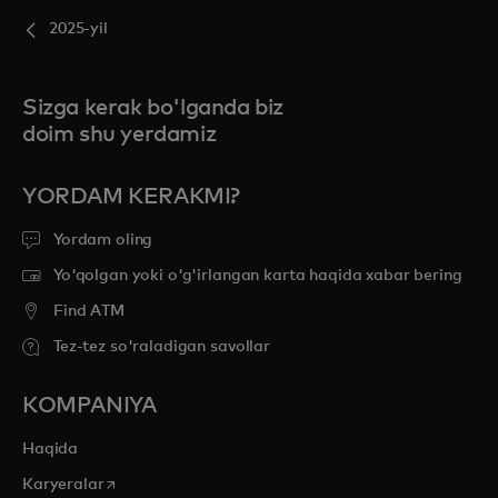
2025-yil
Sizga kerak bo'lganda biz
doim shu yerdamiz
YORDAM KERAKMI?
Yordam oling
Yo'qolgan yoki o'g'irlangan karta haqida xabar bering
Find ATM
Tez-tez so'raladigan savollar
KOMPANIYA
Haqida
opens in a new tab
Karyeralar