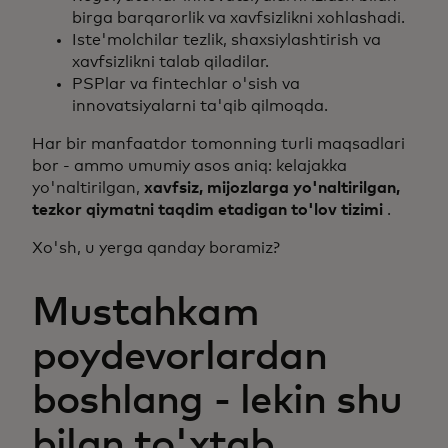
birga barqarorlik va xavfsizlikni xohlashadi.
Iste'molchilar tezlik, shaxsiylashtirish va
xavfsizlikni talab qiladilar.
PSPlar va fintechlar o'sish va
innovatsiyalarni ta'qib qilmoqda.
Har bir manfaatdor tomonning turli maqsadlari
bor - ammo umumiy asos aniq: kelajakka
yo'naltirilgan,
xavfsiz, mijozlarga yo'naltirilgan,
tezkor qiymatni taqdim etadigan to'lov tizimi
.
Xo'sh, u yerga qanday boramiz?
Mustahkam
poydevorlardan
boshlang - lekin shu
bilan to'xtab