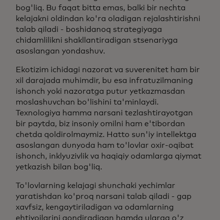
bog'liq. Bu faqat bitta emas, balki bir nechta
kelajakni oldindan ko'ra oladigan rejalashtirishni
talab qiladi - boshidanoq strategiyaga
chidamlilikni shakllantiradigan stsenariyga
asoslangan yondashuv.
Ekotizim ichidagi nazorat va suverenitet ham bir
xil darajada muhimdir, bu esa infratuzilmaning
ishonch yoki nazoratga putur yetkazmasdan
moslashuvchan bo'lishini ta'minlaydi.
Texnologiya hamma narsani tezlashtirayotgan
bir paytda, biz insoniy omilni ham e'tibordan
chetda qoldirolmaymiz. Hatto sun'iy intellektga
asoslangan dunyoda ham to'lovlar oxir-oqibat
ishonch, inklyuzivlik va haqiqiy odamlarga qiymat
yetkazish bilan bog'liq.
To'lovlarning kelajagi shunchaki yechimlar
yaratishdan ko'proq narsani talab qiladi - gap
xavfsiz, kengaytiriladigan va odamlarning
ehtiyojlarini qondiradigan hamda ularga o'z