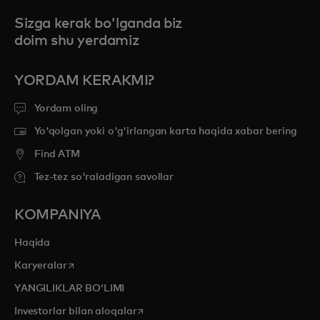
Sizga kerak bo'lganda biz
doim shu yerdamiz
YORDAM KERAKMI?
Yordam oling
Yo'qolgan yoki o'g'irlangan karta haqida xabar bering
Find ATM
Tez-tez so'raladigan savollar
KOMPANIYA
Haqida
opens in a new tab
Karyeralar
YANGILIKLAR BOʻLIMI
opens in a new tab
Investorlar bilan aloqalar