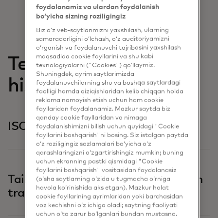
foydalanamiz va ulardan foydalanish
bo‘yicha sizning roziligingiz
Biz o‘z veb-saytlarimizni yaxshilash, ularning
samaradorligini o‘lchash, o‘z auditoriyamizni
o‘rganish va foydalanuvchi tajribasini yaxshilash
maqsadida cookie fayllarini va shu kabi
Tegishli
texnologiyalarni ("Cookies") qo‘llaymiz.
Shuningdek, ayrim saytlarimizda
hisobotlar
foydalanuvchilarning shu va boshqa saytlardagi
faolligi hamda qiziqishlaridan kelib chiqqan holda
reklama namoyish etish uchun ham cookie
fayllaridan foydalanamiz. Mazkur saytda biz
qanday cookie fayllaridan va nimaga
ISO20022
foydalanishimizni bilish uchun quyidagi "Cookie
fayllarini boshqarish"ni bosing. Siz istalgan paytda
o‘z roziligingiz sozlamalari bo‘yicha o‘z
qarashlaringizni o‘zgartirishingiz mumkin; buning
uchun ekranning pastki qismidagi "Cookie
fayllarini boshqarish" vositasidan foydalanasiz
Tailandni raqamli iqtisodiyot tomon
(o‘sha saytlarning o‘zida u tugmacha o‘rniga
havola ko‘rinishida aks etgan). Mazkur holat
transformatsiya qilish
cookie fayllarining ayrimlaridan yoki barchasidan
voz kechishni o‘z ichiga oladi; saytning faoliyati
uchun o‘ta zarur bo‘lganlari bundan mustasno.