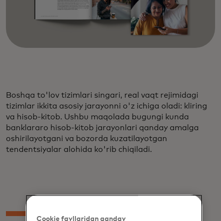
Boshqa to'lov tizimlari singari, real vaqt rejimidagi
tizimlar ikkita asosiy jarayonni o'z ichiga oladi: kliring
va hisob-kitob. Ushbu maqolada bugungi kunda
banklararo hisob-kitob jarayonlari qanday amalga
oshirilayotgani va bozorda kuzatilayotgan
tendentsiyalar alohida ko'rib chiqiladi.
Cookie fayllaridan qanday