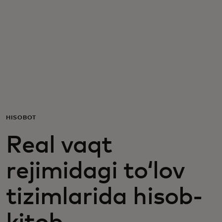
Siz uchun
Biznes uchun
Butun dunyo uchun
Innovatorlar uchun
HISOBOT
Real vaqt
Yangiliklar va trendlar
rejimidagi toʻlov
tizimlarida hisob-