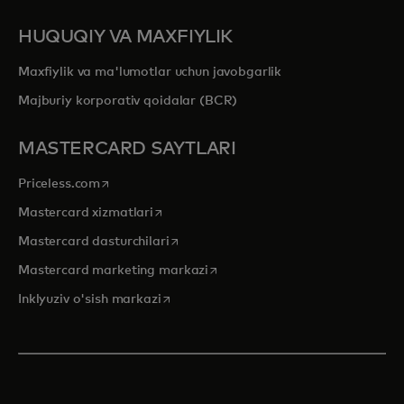
HUQUQIY VA MAXFIYLIK
Maxfiylik va ma'lumotlar uchun javobgarlik
Majburiy korporativ qoidalar (BCR)
MASTERCARD SAYTLARI
opens in a new tab
Priceless.com
opens in a new tab
Mastercard xizmatlari
opens in a new tab
Mastercard dasturchilari
opens in a new tab
Mastercard marketing markazi
opens in a new tab
Inklyuziv o'sish markazi