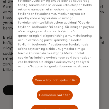
foydalanuvchilarning shu va boshqa saytlardagi
ehtiyojlarini chuqur tushunish imkonini beradi.
faolligi hamda qiziqishlaridan kelib chiqqan holda
Strategik hamkorlik, shuningdek, sanoat standartlari
reklama namoyish etish uchun ham cookie
va tartibga solish bo'yicha muhokamalarga qo'shgan
fayllaridan foydalanamiz. Mazkur saytda biz
hissamiz orqali biz elektromobillarni zaryadlashni
qanday cookie fayllaridan va nimaga
yanada uzluksiz va xavfsiz qilishga yordam
foydalanishimizni bilish uchun quyidagi "Cookie
fayllarini boshqarish"ni bosing. Siz istalgan paytda
bermoqdamiz.
o‘z roziligingiz sozlamalari bo‘yicha o‘z
qarashlaringizni o‘zgartirishingiz mumkin; buning
Elektromobillar parkiga o'tish, yuzaga kelishi mumkin
uchun ekranning pastki qismidagi "Cookie
bo'lgan qiyinchiliklar va Mastercard ularni qanday hal
fayllarini boshqarish" vositasidan foydalanasiz
qilayotgani, jumladan, zaryadlash tajribasini
(o‘sha saytlarning o‘zida u tugmacha o‘rniga
soddalashtirish, to'lovlarning o'zaro ishlashini
havola ko‘rinishida aks etgan). Mazkur holat
cookie fayllarining ayrimlaridan yoki barchasidan
ta'minlash va ma'lumotlar parki operatorlari uchun
voz kechishni o‘z ichiga oladi; saytning faoliyati
zarur bo'lgan imkoniyatlarni ochish haqida ko'proq
uchun o‘ta zarur bo‘lganlari bundan mustasno.
bilib oling.
Cookie fayllarini qabul qilish
Batafsil oʻqing
Hammasini rad etish