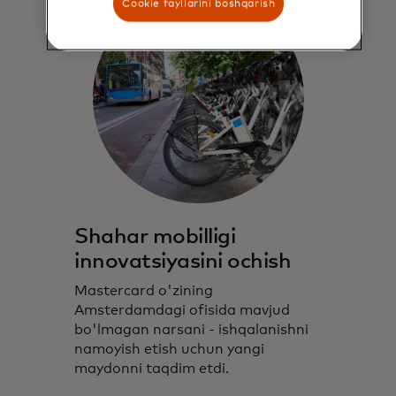
Cookie fayllarini boshqarish
Shahar mobilligi
innovatsiyasini ochish
Mastercard o'zining
Amsterdamdagi ofisida mavjud
bo'lmagan narsani - ishqalanishni
namoyish etish uchun yangi
maydonni taqdim etdi.