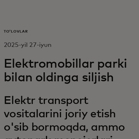
Siz uchun
Biznes uchun
TO'LOVLAR
2025-yil 27-iyun
Butun dunyo uchun
Elektromobillar parki
Innovatorlar uchun
bilan oldinga siljish
Yangiliklar va trendlar
Elektr transport
vositalarini joriy etish
o'sib bormoqda, ammo