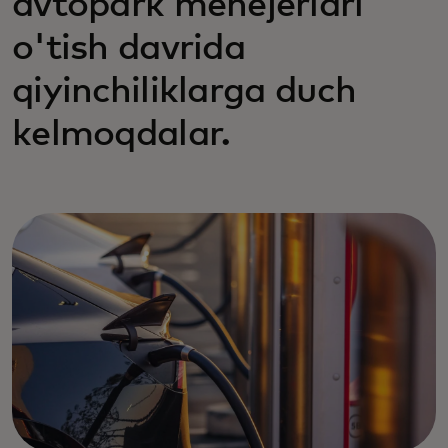
avtopark menejerlari
o'tish davrida
qiyinchiliklarga duch
kelmoqdalar.