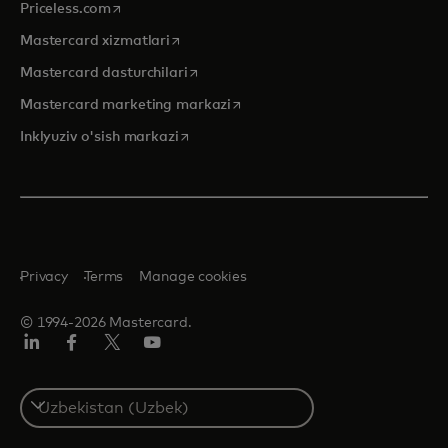
opens in a new tab
Priceless.com
opens in a new tab
Mastercard xizmatlari
opens in a new tab
Mastercard dasturchilari
opens in a new tab
Mastercard marketing markazi
opens in a new tab
Inklyuziv o'sish markazi
Privacy
Terms
Manage cookies
© 1994-2026 Mastercard.
LinkedIn
Facebook
Twitter/X
YouTube
Select
a
country