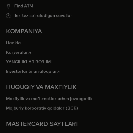
Find ATM
Tez-tez so'raladigan savollar
KOMPANIYA
Haqida
opens in a new tab
Karyeralar
YANGILIKLAR BOʻLIMI
opens in a new tab
Investorlar bilan aloqalar
HUQUQIY VA MAXFIYLIK
Maxfiylik va ma'lumotlar uchun javobgarlik
Majburiy korporativ qoidalar (BCR)
MASTERCARD SAYTLARI