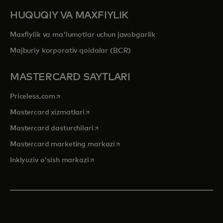
HUQUQIY VA MAXFIYLIK
Maxfiylik va ma'lumotlar uchun javobgarlik
Majburiy korporativ qoidalar (BCR)
MASTERCARD SAYTLARI
opens in a new tab
Priceless.com
opens in a new tab
Mastercard xizmatlari
opens in a new tab
Mastercard dasturchilari
opens in a new tab
Mastercard marketing markazi
opens in a new tab
Inklyuziv o'sish markazi