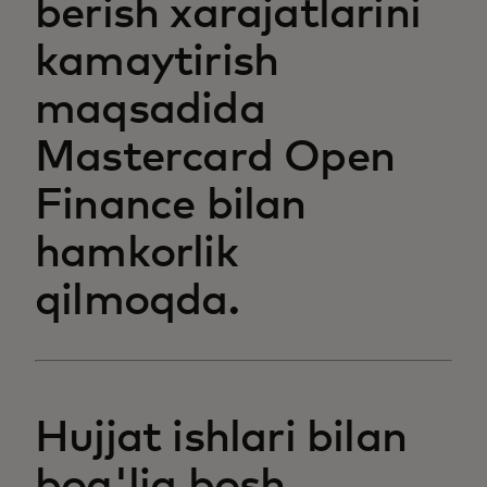
berish xarajatlarini
kamaytirish
maqsadida
Mastercard Open
Finance bilan
hamkorlik
qilmoqda.
Hujjat ishlari bilan
bog'liq bosh