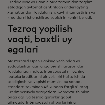
Freddie Mac va Fannie Mae tomonidan taqdim
etiladigan avtomatlashtirilgan anderrayting
xizmatlaridan foydalanish, xavfni kamaytirish va
kreditlarni ishonchliroq yopish imkonini beradi.
Tezroq yopilish
vaqti, baxtli uy
egalari
Mastercard Open Banking yechimlari va
soddalashtirilgan ariza berish jarayonidan
foydalangan holda, Intercoastal mijozning
ipoteka kreditlarini bir yoki ikki hafta ichida
tasdiqlashi va yopishi mumkin, bu sanoat
standarti taxminan 45 kundan farqli o'laroq.
Kredit beruvchi xarajatlarni kamaytirish bilan
birga aqlli va tezroq qarorlar qabul
qilmoqda. Intercoastal rahbarlarining