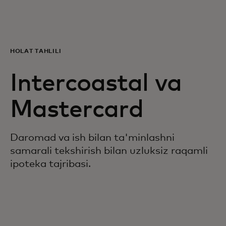
Siz uchun
Biznes uchun
HOLAT TAHLILI
Intercoastal va
Butun dunyo uchun
Mastercard
Innovatorlar uchun
Daromad va ish bilan ta'minlashni
Yangiliklar va trendlar
samarali tekshirish bilan uzluksiz raqamli
ipoteka tajribasi.