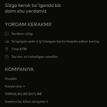
Sizga kerak bo'lganda biz
doim shu yerdamiz
YORDAM KERAKMI?
Yordam oling
Yo'qolgan yoki o'g'irlangan karta haqida xabar bering
Find ATM
Tez-tez so'raladigan savollar
KOMPANIYA
Haqida
opens in a new tab
Karyeralar
YANGILIKLAR BOʻLIMI
opens in a new tab
Investorlar bilan aloqalar