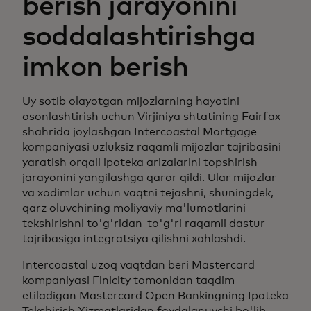
berish jarayonini
soddalashtirishga
imkon berish
Uy sotib olayotgan mijozlarning hayotini
osonlashtirish uchun Virjiniya shtatining Fairfax
shahrida joylashgan Intercoastal Mortgage
kompaniyasi uzluksiz raqamli mijozlar tajribasini
yaratish orqali ipoteka arizalarini topshirish
jarayonini yangilashga qaror qildi. Ular mijozlar
va xodimlar uchun vaqtni tejashni, shuningdek,
qarz oluvchining moliyaviy ma'lumotlarini
tekshirishni to'g'ridan-to'g'ri raqamli dastur
tajribasiga integratsiya qilishni xohlashdi.
Intercoastal uzoq vaqtdan beri Mastercard
kompaniyasi Finicity tomonidan taqdim
etiladigan Mastercard Open Bankingning Ipoteka