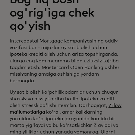
og'rig'iga chek
qo'yish
Intercoastal Mortgage kompaniyasining oddiy
vazifasi bor - mijozlar uy sotib olish uchun
ipoteka krediti olish uchun ariza topshirganda,
ularga eng kam muammo bilan uzluksiz tajriba
taqdim etish. Mastercard Open Banking ushbu
missiyaning amalga oshishiga yordam
bermoqda.
Uy sotib olish ko'pchilik odamlar uchun chuqur
shaxsiy va hissiy tajriba bo'lib, ipoteka krediti
olish stressli bo'lishi mumkin. Darhaqiqat,
Zillow
ma'lumotlariga ko'ra
, amerikaliklarning
yarmidan ko'pi ipoteka jarayonida kamida bir
marta yig'laydi va bu ko'rsatkichlar Z avlodi va
ming yilliklar uchun yanada yomonroq. Ularni