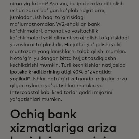
nima yig'latadi? Asosan, bu ipoteka krediti olish
uchun zarur bo'lgan ko'plab hujjatlarni,
jumladan, ish haqi to'g'risidagi
ma'lumotnomalar, W2-shakllar, bank
ko'chirmalari, omonat va vositachilik
ko'chirmalari yoki aliment va ajralish to'g'risidagi
yozuvlarni to'plashdir. Hujjatlar yo'qolishi yoki
muntazam yangilanishlarni talab qilishi mumkin.
Noto'g'ri yuklangan bitta hujjat tasdiqlashni
kechiktirishi mumkin. Turli kechikishlar natijasida
ipoteka kreditlarining atigi 40% o'z vaqtida
yopiladi
*. Ishlar noto'g'ri ketganda, mijozlar orzu
qilgan uylarini yo'qotishlari mumkin va
Intercoastal kabi kreditorlar qadrli mijozini
yo'qotishlari mumkin.
Ochiq bank
xizmatlariga ariza