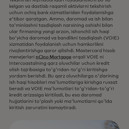
Tekshirish Xizmatlaridan foydalanuvchi bo'lib
kelgan va dastlab raqamli aktivlarni tekshirish
uchun ochiq bank xizmatlaridan foydalanishga
e'tibor qaratgan. Ammo, daromad va ish bilan
ta'minlashni tasdiqlash narxining oshishi bilan
ular firmaning yangi arzon, ishonchli ish haqi
bo'yicha daromad va bandlikni tasdiqlash (VOIE)
xizmatidan foydalanish uchun hamkorlikni
rivojlantirishga qaror qilishdi. Mastercard hisob
menejerlari
nCino Mortgage
orqali VOIE ni
Intercoastalning qarz oluvchilar uchun kredit
olish tajribasiga to'g'ridan-to'g'ri kiritishga
yordam berishdi. Bu qarz oluvchilarga o'zlarining
ish haqi hisoblari ma'lumotlariga kirishga ruxsat
beradi va VOIE ma'lumotlari to'g'ridan-to'g'ri
kredit arizasiga kiritiladi, bu esa daromad
hujjatlarini to'plash yoki ma'lumotlarni qo'lda
kiritish zaruratini kamaytiradi.