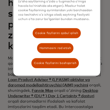
hujjatlarini topish,
(o‘sha saytlarning o‘zida u tugmacha o‘rniga
havola ko‘rinishida aks etgan). Mazkur holat
cookie fayllarining ayrimlaridan yoki barchasidan
skanerlash va
voz kechishni o‘z ichiga oladi; saytning faoliyati
uchun o‘ta zarur bo‘lganlari bundan mustasno.
portalga yuklash
zaruratini
Cookie fayllarini qabul qilish
kamaytiradi
Hammasini rad etish
Mastercard Open Banking VOIE yechimi nafaqat
Cookie fayllarini boshqarish
qarz oluvchilar uchun soddalashtirilgan tajriba va
Intercoastal uchun arzon yechimni taqdim etadi,
balki u kreditorlarga
Freddie Mac
orqali o'zining
Loan Product Advisor ® (LPASM) aktivlar va
daromad modellashtiruvchisi (AIM) yechimi
orqali,
shuningdek,
Fannie Mae
orqali o'zining
Desktop
Underwriter ® (DU ® ) Day 1 Certainty ® dasturi
orqali daromadlarni ifodalash va kafolat
imtiyozlarini taqdim etadi. Bu Intercoastalga