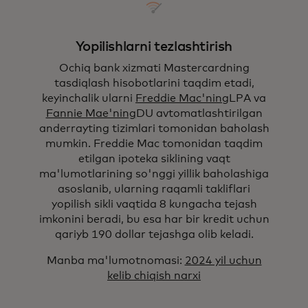
Yopilishlarni tezlashtirish
Ochiq bank xizmati Mastercardning
tasdiqlash hisobotlarini taqdim etadi,
keyinchalik ularni
Freddie Mac'ning
LPA va
Fannie Mae'ning
DU avtomatlashtirilgan
anderrayting tizimlari tomonidan baholash
mumkin. Freddie Mac tomonidan taqdim
etilgan ipoteka siklining vaqt
ma'lumotlarining so'nggi yillik baholashiga
asoslanib, ularning raqamli takliflari
yopilish sikli vaqtida 8 kungacha tejash
imkonini beradi, bu esa har bir kredit uchun
qariyb 190 dollar tejashga olib keladi.
Manba ma'lumotnomasi:
2024 yil uchun
kelib chiqish narxi