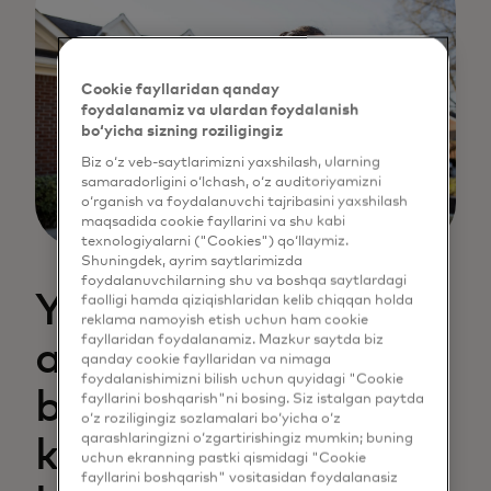
Cookie fayllaridan qanday
foydalanamiz va ulardan foydalanish
bo‘yicha sizning roziligingiz
Biz o‘z veb-saytlarimizni yaxshilash, ularning
samaradorligini o‘lchash, o‘z auditoriyamizni
o‘rganish va foydalanuvchi tajribasini yaxshilash
maqsadida cookie fayllarini va shu kabi
texnologiyalarni ("Cookies") qo‘llaymiz.
Shuningdek, ayrim saytlarimizda
foydalanuvchilarning shu va boshqa saytlardagi
Yangi yondashuv
faolligi hamda qiziqishlaridan kelib chiqqan holda
reklama namoyish etish uchun ham cookie
fayllaridan foydalanamiz. Mazkur saytda biz
ariza
qanday cookie fayllaridan va nimaga
foydalanishimizni bilish uchun quyidagi "Cookie
beruvchilarning
fayllarini boshqarish"ni bosing. Siz istalgan paytda
o‘z roziligingiz sozlamalari bo‘yicha o‘z
qarashlaringizni o‘zgartirishingiz mumkin; buning
ko'plab daromad
uchun ekranning pastki qismidagi "Cookie
fayllarini boshqarish" vositasidan foydalanasiz