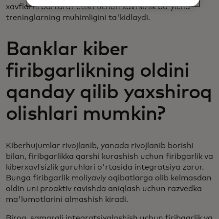
xavflarni bartaraf etish uchun xavfsizlik bo'yicha
treninglarning muhimligini ta'kidlaydi.
Banklar kiber
firibgarlikning oldini
qanday qilib yaxshiroq
olishlari mumkin?
Kiberhujumlar rivojlanib, yanada rivojlanib borishi
bilan, firibgarlikka qarshi kurashish uchun firibgarlik va
kiberxavfsizlik guruhlari o'rtasida integratsiya zarur.
Bunga firibgarlik moliyaviy oqibatlarga olib kelmasdan
oldin uni proaktiv ravishda aniqlash uchun razvedka
ma'lumotlarini almashish kiradi.
Biroq, samarali integratsiyalashish uchun firibgarlik va