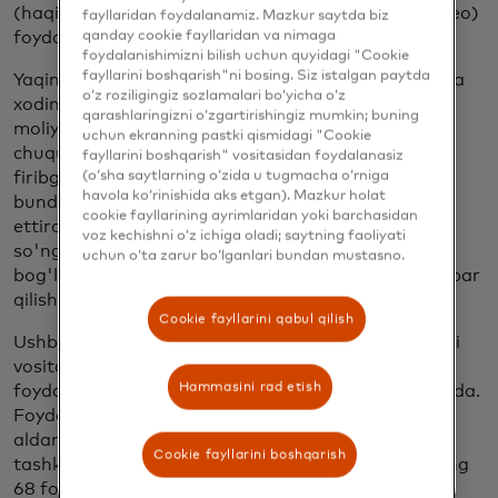
(haqiqiy shaxsni taqlid qiluvchi sintetik audio va video)
fayllaridan foydalanamiz. Mazkur saytda biz
qanday cookie fayllaridan va nimaga
foydalanmoqdalar.
foydalanishimizni bilish uchun quyidagi "Cookie
fayllarini boshqarish"ni bosing. Siz istalgan paytda
Yaqinda sodir bo'lgan hujumda Gonkongdagi moliya
o‘z roziligingiz sozlamalari bo‘yicha o‘z
xodimi video qo'ng'iroqda kompaniyaning bosh
qarashlaringizni o‘zgartirishingiz mumkin; buning
moliyaviy direktori qiyofasini o'zgartirish uchun
uchun ekranning pastki qismidagi "Cookie
chuqur soxta texnologiyadan foydalangan
fayllarini boshqarish" vositasidan foydalanasiz
(o‘sha saytlarning o‘zida u tugmacha o‘rniga
firibgarlarga
25 million dollar o'tkazdi
. Bu holat
havola ko‘rinishida aks etgan). Mazkur holat
bunday taktikalarning kengroq tarqalishini aks
cookie fayllarining ayrimlaridan yoki barchasidan
ettiradi, chunki moliyaviy institutlarning
46 foizi
voz kechishni o‘z ichiga oladi; saytning faoliyati
so'nggi bir yil ichida chuqur qalbakilashtirish bilan
uchun o‘ta zarur bo‘lganlari bundan mustasno.
bog'liq firibgarlik urinishlarining ko'payganligini xabar
qilishdi.
Cookie fayllarini qabul qilish
Ushbu tahdid sharoitida tanish hujum usullari yangi
vositalar va yangi kanallar, ayniqsa inson xatosidan
Hammasini rad etish
foydalanadigan texnikalar bilan qayta qo'llanilmoqda.
Foydalanuvchilarning fishing elektron pochtasiga
aldanishining o'rtacha vaqti
60 soniyadan
kamni
Cookie fayllarini boshqarish
tashkil qiladi va 2024-yilda inson omili buzilishlarning
68 foizida ishtirok etgan, bu esa texnik va insoniy