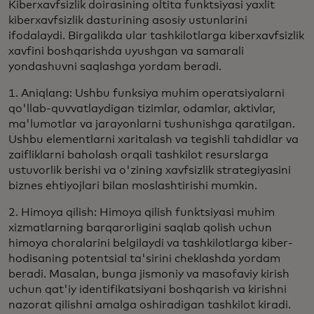
Kiberxavfsizlik doirasining oltita funktsiyasi yaxlit
kiberxavfsizlik dasturining asosiy ustunlarini
ifodalaydi. Birgalikda ular tashkilotlarga kiberxavfsizlik
xavfini boshqarishda uyushgan va samarali
yondashuvni saqlashga yordam beradi.
1. Aniqlang: Ushbu funksiya muhim operatsiyalarni
qo'llab-quvvatlaydigan tizimlar, odamlar, aktivlar,
ma'lumotlar va jarayonlarni tushunishga qaratilgan.
Ushbu elementlarni xaritalash va tegishli tahdidlar va
zaifliklarni baholash orqali tashkilot resurslarga
ustuvorlik berishi va o'zining xavfsizlik strategiyasini
biznes ehtiyojlari bilan moslashtirishi mumkin.
2. Himoya qilish: Himoya qilish funktsiyasi muhim
xizmatlarning barqarorligini saqlab qolish uchun
himoya choralarini belgilaydi va tashkilotlarga kiber-
hodisaning potentsial ta'sirini cheklashda yordam
beradi. Masalan, bunga jismoniy va masofaviy kirish
uchun qat'iy identifikatsiyani boshqarish va kirishni
nazorat qilishni amalga oshiradigan tashkilot kiradi.