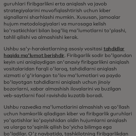
guruhlari firibgarlikni erta aniqlash va javob
strategiyalarini muvofiqlashtirish uchun kiber
signallarni sharhlashi mumkin. Xususan, jamoalar
hujum metodologiyalari va murosaga kelish
ko'rsatkichlari bilan bog'liq ma'lumotlarni to'plashi,
tahlil qilishi va almashishi kerak.
Ushbu sa'y-harakatlarning asosiy vositasi
tahdidlar
haqida ma'lumot berishdir
. Firibgarlik sodir bo'lgandan
keyin uni aniqlaydigan an'anaviy firibgarlikni aniqlash
vositalaridan farqli o'laroq, tahdidlarni aniqlash
xizmati o'g'irlangan to'lov ma'lumotlari va paydo
bo'layotgan tahdidlarni aniqlash uchun jinoiy
bozorlarni, xabar almashish ilovalarini va buzilgan
veb-saytlarni faol ravishda kuzatib boradi.
Ushbu razvedka ma'lumotlarini almashish va qo'llash
uchun hamkorlik qiladigan kiber va firibgarlik guruhlari
yo'qotishlar ko'payishidan oldin hujumlarni aniqlash
va ularga to'sqinlik qilish bo'yicha bilimga ega
bo'ladilar. O'z navbatida, tashkilotning firibgarlikdan