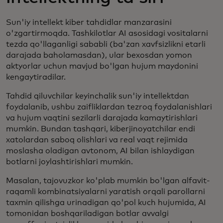
Sun'iy intellekt kiber tahdidlar manzarasini
o'zgartirmoqda. Tashkilotlar AI asosidagi vositalarni
tezda qo'llaganligi sababli (ba'zan xavfsizlikni etarli
darajada baholamasdan), ular bexosdan yomon
aktyorlar uchun mavjud bo'lgan hujum maydonini
kengaytiradilar.
Tahdid qiluvchilar keyinchalik sun'iy intellektdan
foydalanib, ushbu zaifliklardan tezroq foydalanishlari
va hujum vaqtini sezilarli darajada kamaytirishlari
mumkin. Bundan tashqari, kiberjinoyatchilar endi
xatolardan saboq olishlari va real vaqt rejimida
moslasha oladigan avtonom, AI bilan ishlaydigan
botlarni joylashtirishlari mumkin.
Masalan, tajovuzkor ko'plab mumkin bo'lgan alfavit-
raqamli kombinatsiyalarni yaratish orqali parollarni
taxmin qilishga urinadigan qo'pol kuch hujumida, AI
tomonidan boshqariladigan botlar avvalgi