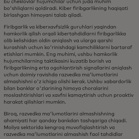
bu cheklovlar hujumchilar uchun juda muhim
bo'shliqlarni qoldiradi. Kiber firibgarlikning haqiqati
birlashgan himoyani talab qiladi.
Firibgarlik va kiberxavfsizlik guruhlari yaqindan
hamkorlik qilish orqali kibertahdidlarni firibgarlikka
olib kelishidan oldin aniqlash va ularga qarshi
kurashish uchun ko'rinishdagi kamchiliklarni bartaraf
etishlari mumkin. Eng muhimi, ushbu hamkorlik
hujumchilarning taktikasini kuzatib borish va
firibgarlikning erta ogohlantirish signallarini aniqlash
uchun doimiy ravishda razvedka ma'lumotlarini
almashishni o'z ichiga olishi kerak. Ushbu xabardorlik
bilan banklar o'zlarining himoya choralarini
moslashtirishlari va xavfni kamaytirish uchun proaktiv
harakat qilishlari mumkin.
Biroq, razvedka ma'lumotlarini almashishning
ahamiyati har qanday bankdan tashqariga chiqadi.
Moliya sektorida kengroq muvofiqlashtirish va
razvedka ma'lumotlarini almashish faol tahdidlar