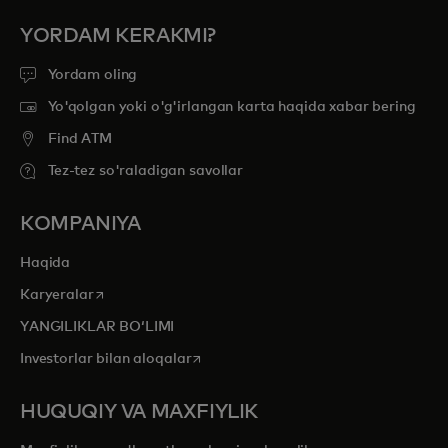
YORDAM KERAKMI?
Yordam oling
Yo'qolgan yoki o'g'irlangan karta haqida xabar bering
Find ATM
Tez-tez so'raladigan savollar
KOMPANIYA
Haqida
opens in a new tab
Karyeralar
YANGILIKLAR BOʻLIMI
opens in a new tab
Investorlar bilan aloqalar
HUQUQIY VA MAXFIYLIK