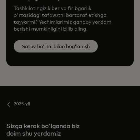
Tashkilotingiz kiber va firibgarlik
o'rtasidagi tafovutni bartaraf etishga
tayyormi? Yechimlarimiz qanday yordam
berishi mumkinligini bilib oling.
Sotuv boʻlimi bilan bogʻlanish
2025-yil
Sizga kerak bo'lganda biz
doim shu yerdamiz