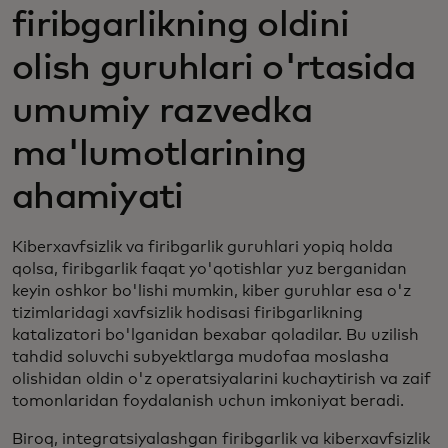
firibgarlikning oldini
olish guruhlari o'rtasida
umumiy razvedka
ma'lumotlarining
ahamiyati
Kiberxavfsizlik va firibgarlik guruhlari yopiq holda
qolsa, firibgarlik faqat yo'qotishlar yuz berganidan
keyin oshkor bo'lishi mumkin, kiber guruhlar esa o'z
tizimlaridagi xavfsizlik hodisasi firibgarlikning
katalizatori bo'lganidan bexabar qoladilar. Bu uzilish
tahdid soluvchi subyektlarga mudofaa moslasha
olishidan oldin o'z operatsiyalarini kuchaytirish va zaif
tomonlaridan foydalanish uchun imkoniyat beradi.
Biroq, integratsiyalashgan firibgarlik va kiberxavfsizlik