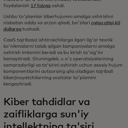
foydalanish
17 foizga
oshdi.
Ushbu to'plamlar kiberhujumni amalga oshirishni
nisbatan oddiy va arzon qiladi, ba'zilari
oyiga atigi 40
dollarga
tushadi.
CaaS tajribasiz ishtirokchilarga ilgari ilg'or texnik
ko'nikmalarni talab qilgan kampaniyalarni amalga
oshirish imkonini beradi va bu kirish to'sig'ini
kamaytiradi. Shuningdek, u o'z operatsiyalarining
samaradorligi va ta'sirini oshirish uchun asosiy hujum
komponentlarini autsorsing qila oladigan tajribali
kiberjinoyatchilarning vositalar to'plamini
kengaytiradi.
Kiber tahdidlar va
zaifliklarga sun'iy
intellektning ta'siri