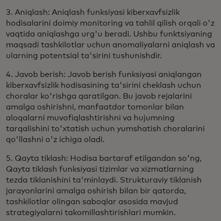
3. Aniqlash: Aniqlash funksiyasi kiberxavfsizlik
hodisalarini doimiy monitoring va tahlil qilish orqali o'z
vaqtida aniqlashga urg'u beradi. Ushbu funktsiyaning
maqsadi tashkilotlar uchun anomaliyalarni aniqlash va
ularning potentsial ta'sirini tushunishdir.
4. Javob berish: Javob berish funksiyasi aniqlangan
kiberxavfsizlik hodisasining ta'sirini cheklash uchun
choralar ko'rishga qaratilgan. Bu javob rejalarini
amalga oshirishni, manfaatdor tomonlar bilan
aloqalarni muvofiqlashtirishni va hujumning
tarqalishini to'xtatish uchun yumshatish choralarini
qo'llashni o'z ichiga oladi.
5. Qayta tiklash: Hodisa bartaraf etilgandan so'ng,
Qayta tiklash funksiyasi tizimlar va xizmatlarning
tezda tiklanishini ta'minlaydi. Strukturaviy tiklanish
jarayonlarini amalga oshirish bilan bir qatorda,
tashkilotlar olingan saboqlar asosida mavjud
strategiyalarni takomillashtirishlari mumkin.