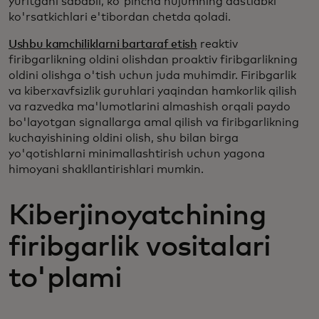
yuritgani sababli, ko'pincha hujumning dastlabki
ko'rsatkichlari e'tibordan chetda qoladi.
Ushbu kamchiliklarni bartaraf etish
reaktiv
firibgarlikning oldini olishdan proaktiv firibgarlikning
oldini olishga o'tish uchun juda muhimdir. Firibgarlik
va kiberxavfsizlik guruhlari yaqindan hamkorlik qilish
va razvedka ma'lumotlarini almashish orqali paydo
bo'layotgan signallarga amal qilish va firibgarlikning
kuchayishining oldini olish, shu bilan birga
yo'qotishlarni minimallashtirish uchun yagona
himoyani shakllantirishlari mumkin.
Kiberjinoyatchining
firibgarlik vositalari
to'plami