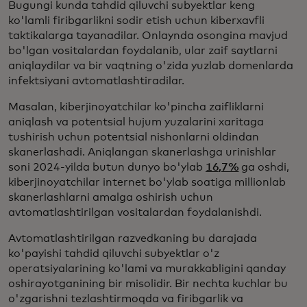
Bugungi kunda tahdid qiluvchi subyektlar keng
ko'lamli firibgarlikni sodir etish uchun kiberxavfli
taktikalarga tayanadilar. Onlaynda osongina mavjud
bo'lgan vositalardan foydalanib, ular zaif saytlarni
aniqlaydilar va bir vaqtning o'zida yuzlab domenlarda
infektsiyani avtomatlashtiradilar.
Masalan, kiberjinoyatchilar ko'pincha zaifliklarni
aniqlash va potentsial hujum yuzalarini xaritaga
tushirish uchun potentsial nishonlarni oldindan
skanerlashadi. Aniqlangan skanerlashga urinishlar
soni 2024-yilda butun dunyo bo'ylab
16,7%
ga oshdi,
kiberjinoyatchilar internet bo'ylab soatiga millionlab
skanerlashlarni amalga oshirish uchun
avtomatlashtirilgan vositalardan foydalanishdi.
Avtomatlashtirilgan razvedkaning bu darajada
ko'payishi tahdid qiluvchi subyektlar o'z
operatsiyalarining ko'lami va murakkabligini qanday
oshirayotganining bir misolidir. Bir nechta kuchlar bu
o'zgarishni tezlashtirmoqda va firibgarlik va