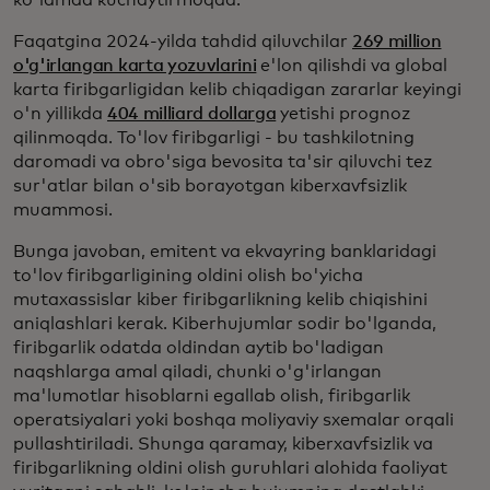
ko'lamda kuchaytirmoqda.
Faqatgina 2024-yilda tahdid qiluvchilar
269 million
o'g'irlangan karta yozuvlarini
e'lon qilishdi va global
karta firibgarligidan kelib chiqadigan zararlar keyingi
o'n yillikda
404 milliard dollarga
yetishi prognoz
qilinmoqda. To'lov firibgarligi - bu tashkilotning
daromadi va obro'siga bevosita ta'sir qiluvchi tez
sur'atlar bilan o'sib borayotgan kiberxavfsizlik
muammosi.
Bunga javoban, emitent va ekvayring banklaridagi
to'lov firibgarligining oldini olish bo'yicha
mutaxassislar kiber firibgarlikning kelib chiqishini
aniqlashlari kerak. Kiberhujumlar sodir bo'lganda,
firibgarlik odatda oldindan aytib bo'ladigan
naqshlarga amal qiladi, chunki o'g'irlangan
ma'lumotlar hisoblarni egallab olish, firibgarlik
operatsiyalari yoki boshqa moliyaviy sxemalar orqali
pullashtiriladi. Shunga qaramay, kiberxavfsizlik va
firibgarlikning oldini olish guruhlari alohida faoliyat