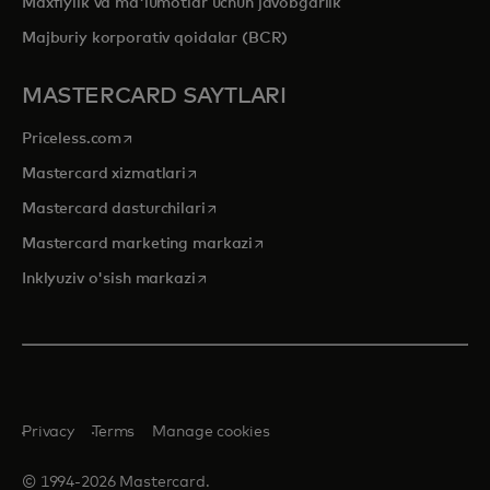
Maxfiylik va ma'lumotlar uchun javobgarlik
Majburiy korporativ qoidalar (BCR)
MASTERCARD SAYTLARI
opens in a new tab
Priceless.com
opens in a new tab
Mastercard xizmatlari
opens in a new tab
Mastercard dasturchilari
opens in a new tab
Mastercard marketing markazi
opens in a new tab
Inklyuziv o'sish markazi
Privacy
Terms
Manage cookies
© 1994-2026 Mastercard.