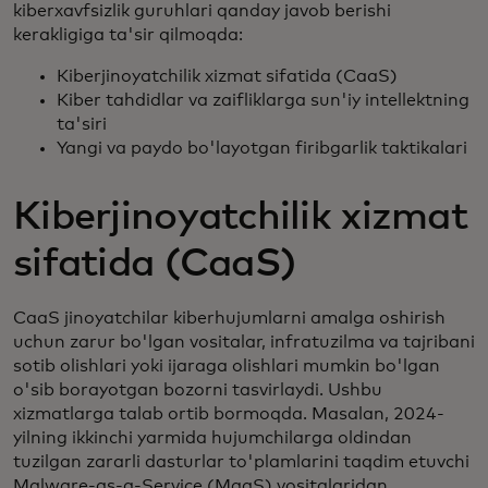
kiberxavfsizlik guruhlari qanday javob berishi
kerakligiga ta'sir qilmoqda:
Kiberjinoyatchilik xizmat sifatida (CaaS)
Kiber tahdidlar va zaifliklarga sun'iy intellektning
ta'siri
Yangi va paydo bo'layotgan firibgarlik taktikalari
Kiberjinoyatchilik xizmat
sifatida (CaaS)
CaaS jinoyatchilar kiberhujumlarni amalga oshirish
uchun zarur bo'lgan vositalar, infratuzilma va tajribani
sotib olishlari yoki ijaraga olishlari mumkin bo'lgan
o'sib borayotgan bozorni tasvirlaydi. Ushbu
xizmatlarga talab ortib bormoqda. Masalan, 2024-
yilning ikkinchi yarmida hujumchilarga oldindan
tuzilgan zararli dasturlar to'plamlarini taqdim etuvchi
Malware-as-a-Service (MaaS) vositalaridan