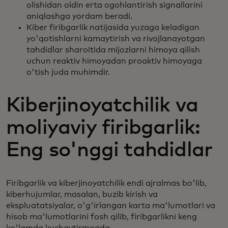
olishidan oldin erta ogohlantirish signallarini
aniqlashga yordam beradi.
Kiber firibgarlik natijasida yuzaga keladigan
yo'qotishlarni kamaytirish va rivojlanayotgan
tahdidlar sharoitida mijozlarni himoya qilish
uchun reaktiv himoyadan proaktiv himoyaga
o'tish juda muhimdir.
Kiberjinoyatchilik va
moliyaviy firibgarlik:
Eng so'nggi tahdidlar
Firibgarlik va kiberjinoyatchilik endi ajralmas bo'lib,
kiberhujumlar, masalan, buzib kirish va
ekspluatatsiyalar, o'g'irlangan karta ma'lumotlari va
hisob ma'lumotlarini fosh qilib, firibgarlikni keng