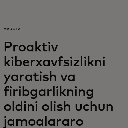
Siz uchun
Biznes uchun
MAQOLA
Proaktiv
Butun dunyo uchun
kiberxavfsizlikni
Innovatorlar uchun
yaratish va
Yangiliklar va trendlar
firibgarlikning
oldini olish uchun
jamoalararo