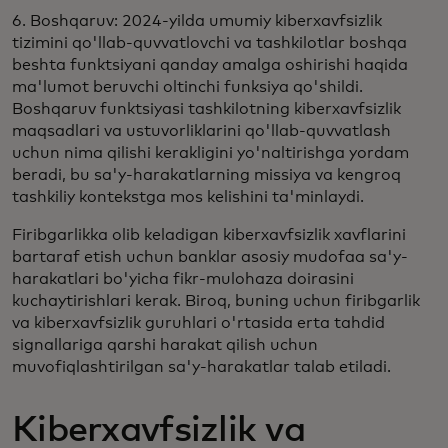
6. Boshqaruv: 2024-yilda umumiy kiberxavfsizlik
tizimini qo'llab-quvvatlovchi va tashkilotlar boshqa
beshta funktsiyani qanday amalga oshirishi haqida
ma'lumot beruvchi oltinchi funksiya qo'shildi.
Boshqaruv funktsiyasi tashkilotning kiberxavfsizlik
maqsadlari va ustuvorliklarini qo'llab-quvvatlash
uchun nima qilishi kerakligini yo'naltirishga yordam
beradi, bu sa'y-harakatlarning missiya va kengroq
tashkiliy kontekstga mos kelishini ta'minlaydi.
Firibgarlikka olib keladigan kiberxavfsizlik xavflarini
bartaraf etish uchun banklar asosiy mudofaa sa'y-
harakatlari bo'yicha fikr-mulohaza doirasini
kuchaytirishlari kerak. Biroq, buning uchun firibgarlik
va kiberxavfsizlik guruhlari o'rtasida erta tahdid
signallariga qarshi harakat qilish uchun
muvofiqlashtirilgan sa'y-harakatlar talab etiladi.
Kiberxavfsizlik va