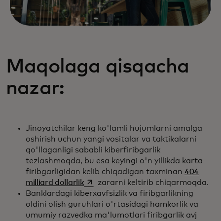
Maqolaga qisqacha
nazar:
Jinoyatchilar keng ko'lamli hujumlarni amalga
oshirish uchun yangi vositalar va taktikalarni
qo'llaganligi sababli kiberfiribgarlik
tezlashmoqda, bu esa keyingi o'n yillikda karta
firibgarligidan kelib chiqadigan taxminan
404
opens in a new tab
milliard dollarlik
zararni keltirib chiqarmoqda.
Banklardagi kiberxavfsizlik va firibgarlikning
oldini olish guruhlari o'rtasidagi hamkorlik va
umumiy razvedka ma'lumotlari firibgarlik avj