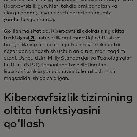
kiberxavfsizlik guruhlari tahdidlarni baholash va
ularga qanday javob berish borasida umumiy
yondashuvga muhtoj.
​​Qo'llanma sifatida,
Kiberxavfsizlik doirasining oltita
opens in a new tab
funktsiyasi
ustuvorliklarni muvofiqlashtirish va
firibgarlikning oldini olishga kiberxavfsizlik nuqtai
nazaridan yondashish uchun aniq tuzilmani taqdim
etadi. Ushbu tizim Milliy Standartlar va Texnologiyalar
Instituti (NIST) tomonidan tashkilotlarning
kiberxavfsizlikka yondashuvini takomillashtirish
maqsadida ishlab chiqilgan.
Kiberxavfsizlik tizimining
oltita funktsiyasini
qo'llash