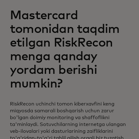
Mastercard
tomonidan taqdim
etilgan RiskRecon
menga qanday
yordam berishi
mumkin?
RiskRecon uchinchi tomon kiberxavfini keng
miqyosda samarali boshqarish uchun zarur
bo'lgan doimiy monitoring va shaffoflikni
ta'minlaydi. Sotuvchilarning internetga ulangan
veb-ilovalari yoki dasturlarining zaifliklarini
to'g'ridan-to'g'ri tahlil qilish orqali biz tuzatish