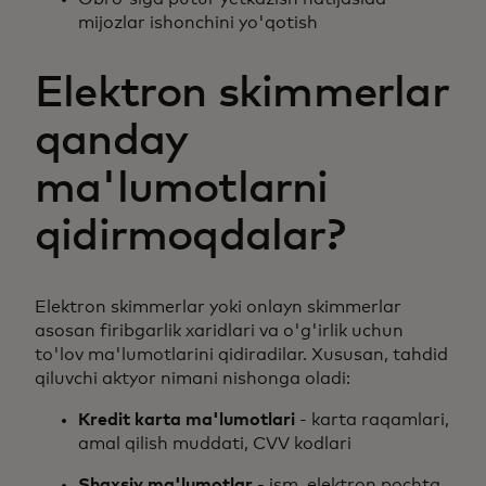
mijozlar ishonchini yo'qotish
Elektron skimmerlar
qanday
ma'lumotlarni
qidirmoqdalar?
Elektron skimmerlar yoki onlayn skimmerlar
asosan firibgarlik xaridlari va o'g'irlik uchun
to'lov ma'lumotlarini qidiradilar. Xususan, tahdid
qiluvchi aktyor nimani nishonga oladi:
Kredit karta ma'lumotlari
- karta raqamlari,
amal qilish muddati, CVV kodlari
Shaxsiy ma'lumotlar
- ism, elektron pochta,