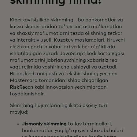
Kiberxavfsizlikda skimming - bu bankomatlar va
kassa skanerlaridan to'lov kartasi ma'lumotlari
va shaxsiy ma'lumotlarni tezda olishning tezkor
va interaktiv usuli. Kuzatuv moslamalari, kiruvchi
elektron pochta xabarlari va kiber o'g'irlikda
ishlatiladigan zararli JavaScript kodi karta egasi
ma'lumotlarini jabrlanuvchining xabarisiz real
vaqt rejimida yashirincha ushlaydi va uzatadi.
Biroq, kech aniqlash va tekshirishning yechimi
Mastercard tomonidan ishlab chiqarilgan
RiskRecon
kabi innovatsion yechimlardan
foydalanishdir.
Skimming hujumlarining ikkita asosiy turi
mavjud:
Jismoniy skimming
to'lov terminallari,
bankomatlar, yoqilg'i quyish shoxobchalari