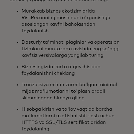
Murakkab biznes ekotizimlarida
RiskReconning mashinani o'rganishga
asoslangan xavfni baholashdan
foydalanish
Dasturiy ta'minot, plaginlar va operatsion
tizimlarni muntazam ravishda eng so'nggi
xavfsiz versiyalarga yangilab turing
Biznesingizda karta o'quvchisidan
foydalanishni cheklang
Tranzaksiya uchun zarur bo'lgan minimal
mijoz ma'lumotlarini to'plash orqali
skimmingdan himoya qiling
Hisobga kirish va to'lov vaqtida barcha
ma'lumotlarni uzatishni shifrlash uchun
HTTPS va SSL/TLS sertifikatlaridan
foydalaning