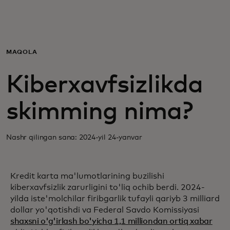
Siz uchun
Biznes uchun
MAQOLA
Kiberxavfsizlikda
Butun dunyo uchun
skimming nima?
Innovatorlar uchun
Nashr qilingan sana: 2024-yil 24-yanvar
Yangiliklar va trendlar
Kredit karta ma'lumotlarining buzilishi
kiberxavfsizlik zarurligini to'liq ochib berdi. 2024-
yilda iste'molchilar firibgarlik tufayli qariyb 3 milliard
dollar yo'qotishdi va Federal Savdo Komissiyasi
shaxsni o'g'irlash bo'yicha 1,1 milliondan ortiq xabar