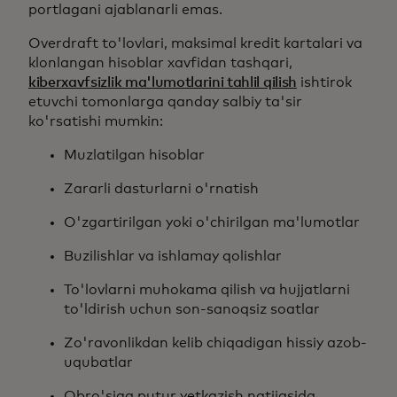
portlagani ajablanarli emas.
Overdraft to'lovlari, maksimal kredit kartalari va
klonlangan hisoblar xavfidan tashqari,
kiberxavfsizlik ma'lumotlarini tahlil qilish
ishtirok
etuvchi tomonlarga qanday salbiy ta'sir
ko'rsatishi mumkin:
Muzlatilgan hisoblar
Zararli dasturlarni o'rnatish
O'zgartirilgan yoki o'chirilgan ma'lumotlar
Buzilishlar va ishlamay qolishlar
To'lovlarni muhokama qilish va hujjatlarni
to'ldirish uchun son-sanoqsiz soatlar
Zo'ravonlikdan kelib chiqadigan hissiy azob-
uqubatlar
Obro'siga putur yetkazish natijasida