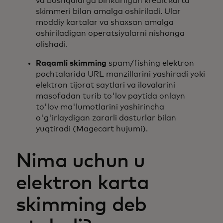
va boshqalarga biriktirilgan kredit karta
skimmeri bilan amalga oshiriladi. Ular
moddiy kartalar va shaxsan amalga
oshiriladigan operatsiyalarni nishonga
olishadi.
Raqamli skimming
spam/fishing elektron
pochtalarida URL manzillarini yashiradi yoki
elektron tijorat saytlari va ilovalarini
masofadan turib to'lov paytida onlayn
to'lov ma'lumotlarini yashirincha
o'g'irlaydigan zararli dasturlar bilan
yuqtiradi (Magecart hujumi).
Nima uchun u
elektron karta
skimming deb