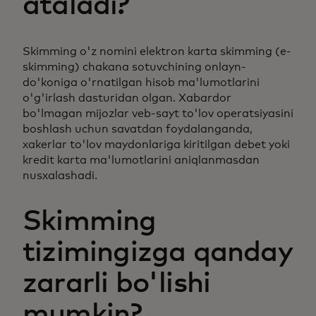
ataladi?
Skimming o'z nomini elektron karta skimming (e-
skimming) chakana sotuvchining onlayn-
do'koniga o'rnatilgan hisob ma'lumotlarini
o'g'irlash dasturidan olgan. Xabardor
bo'lmagan mijozlar veb-sayt to'lov operatsiyasini
boshlash uchun savatdan foydalanganda,
xakerlar to'lov maydonlariga kiritilgan debet yoki
kredit karta ma'lumotlarini aniqlanmasdan
nusxalashadi.
Skimming
tizimingizga qanday
zararli bo'lishi
mumkin?