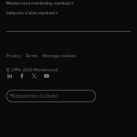
opens in a new tab
Mastercard marketing markazi
opens in a new tab
Inklyuziv o'sish markazi
Privacy
Terms
Manage cookies
© 1994-2026 Mastercard.
LinkedIn
Facebook
Twitter/X
YouTube
Select
a
country