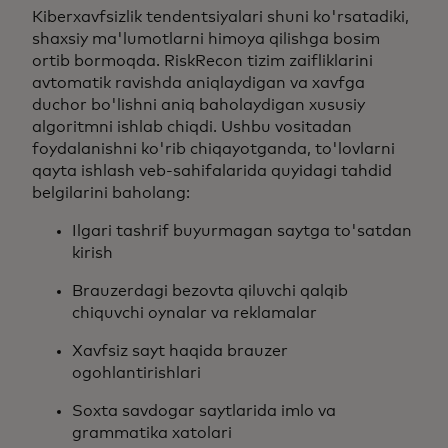
Kiberxavfsizlik tendentsiyalari shuni ko'rsatadiki,
shaxsiy ma'lumotlarni himoya qilishga bosim
ortib bormoqda. RiskRecon tizim zaifliklarini
avtomatik ravishda aniqlaydigan va xavfga
duchor bo'lishni aniq baholaydigan xususiy
algoritmni ishlab chiqdi. Ushbu vositadan
foydalanishni ko'rib chiqayotganda, to'lovlarni
qayta ishlash veb-sahifalarida quyidagi tahdid
belgilarini baholang:
Ilgari tashrif buyurmagan saytga to'satdan
kirish
Brauzerdagi bezovta qiluvchi qalqib
chiquvchi oynalar va reklamalar
Xavfsiz sayt haqida brauzer
ogohlantirishlari
Soxta savdogar saytlarida imlo va
grammatika xatolari