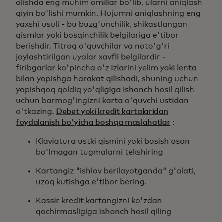
olishda eng muhim omillar bo'lib, ularni aniqlash
qiyin bo'lishi mumkin. Hujumni aniqlashning eng
yaxshi usuli - bu buzg'unchilik, shikastlangan
qismlar yoki bosqinchilik belgilariga e'tibor
berishdir. Titroq o'quvchilar va noto'g'ri
joylashtirilgan uyalar xavfli belgilardir -
firibgarlar ko'pincha o'z izlarini yelim yoki lenta
bilan yopishga harakat qilishadi, shuning uchun
yopishqoq qoldiq yo'qligiga ishonch hosil qilish
uchun barmog'ingizni karta o'quvchi ustidan
o'tkazing.
Debet yoki kredit kartalaridan
foydalanish bo'yicha boshqa maslahatlar
:
Klaviatura ustki qismini yoki bosish oson
bo'lmagan tugmalarni tekshiring
Kartangiz "ishlov berilayotganda" g'alati,
uzoq kutishga e'tibor bering.
Kassir kredit kartangizni ko'zdan
qochirmasligiga ishonch hosil qiling