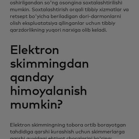
oshirilgandan so'ng osongina soxtalashtirilishi
mumkin. Soxtalashtirish orqali tibbiy xizmatlar va
retsept bo'yicha beriladigan dori-darmonlarni
olish ekspluatatsiya qilinganlar uchun tibbiy
qarzdorlikning yuqori narxiga olib keladi.
Elektron
skimmingdan
qanday
himoyalanish
mumkin?
Elektron skimmingning tobora ortib borayotgan
tahdidiga qarshi kurashish uchun skimmerlarga
qarshi quyidagi ehtiyot choralarini ko'ring: