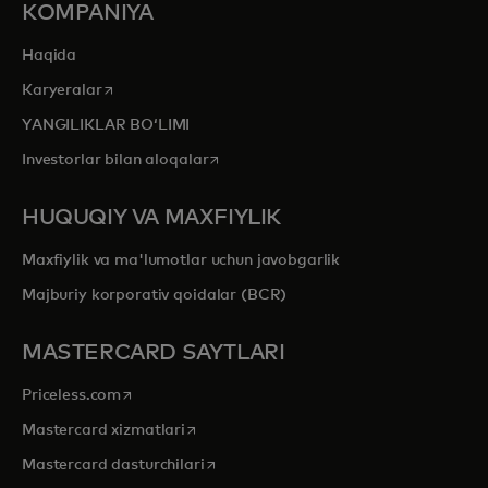
KOMPANIYA
Haqida
opens in a new tab
Karyeralar
YANGILIKLAR BOʻLIMI
opens in a new tab
Investorlar bilan aloqalar
HUQUQIY VA MAXFIYLIK
Maxfiylik va ma'lumotlar uchun javobgarlik
Majburiy korporativ qoidalar (BCR)
MASTERCARD SAYTLARI
opens in a new tab
Priceless.com
opens in a new tab
Mastercard xizmatlari
opens in a new tab
Mastercard dasturchilari