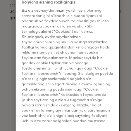
bo‘yicha sizning roziligingiz
tranzaksiyalarni tasdiqlovchi kriptogramma
Biz o‘z veb-saytlarimizni yaxshilash, ularning
uchun magnit chiziq yoki chipni o'qiydi. Mana ular
samaradorligini o‘lchash, o‘z auditoriyamizni
qanday ishlaydi:
o‘rganish va foydalanuvchi tajribasini yaxshilash
maqsadida cookie fayllarini va shu kabi
O'rnatish va ma'lumotlarni yozib olish:
texnologiyalarni ("Cookies") qo‘llaymiz.
Tashqi skamming qurilmalari karta uyasi
Shuningdek, ayrim saytlarimizda
yoki magnitli surish o'quvchi yaqinidagi
foydalanuvchilarning shu va boshqa saytlardagi
faolligi hamda qiziqishlaridan kelib chiqqan holda
bankomatlarga ko'rinmas holda yopishadi,
reklama namoyish etish uchun ham cookie
almashtiriladigan panel qoplamalari yoki
fayllaridan foydalanamiz. Mazkur saytda biz
igna teshikli kameralar esa mijozning PIN-
qanday cookie fayllaridan va nimaga
kodini yozib oladi. Ichki tomondan, gaz
foydalanishimizni bilish uchun quyidagi "Cookie
nasoslari va POS tizimlari to'lov
fayllarini boshqarish"ni bosing. Siz istalgan paytda
o‘z roziligingiz sozlamalari bo‘yicha o‘z
ma'lumotlarini oladigan soxta karta
qarashlaringizni o‘zgartirishingiz mumkin; buning
o'quvchilarini yashiradi.
uchun ekranning pastki qismidagi "Cookie
fayllarini boshqarish" vositasidan foydalanasiz
Uzatish:
Ba'zan debet yoki kredit karta
(o‘sha saytlarning o‘zida u tugmacha o‘rniga
raqamlarini darhol olish Bluetooth orqali
havola ko‘rinishida aks etgan). Mazkur holat
boshqa joyda joylashgan omborga yoki
cookie fayllarining ayrimlaridan yoki barchasidan
voz kechishni o‘z ichiga oladi; saytning faoliyati
zaxira qurilmasiga simsiz uzatishni o'z
uchun o‘ta zarur bo‘lganlari bundan mustasno.
ichiga oladi.