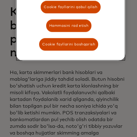
Cookie fayllarini qabul qilish
Karta skimmeri
bank hisoblarimdan
Hammasini rad etish
pul o'g'irlashi
Cookie fayllarini boshqarish
mumkinmi?
Ha, karta skimmerlari bank hisoblari va
mablag'lariga jiddiy tahdid soladi. Butun hisobni
bo'shatish uchun kredit karta klonlashning bir
misoli kifoya. Vakolatli foydalanuvchi qalbaki
kartadan foydalanib xarid qilganda, qiyinchilik
bilan topilgan pul bir necha soniya ichida yo'q
bo'lib ketishi mumkin. POS tranzaksiyalari va
bankomatlardan pul yechib olish odatda bir
zumda sodir bo'lsa-da, noto'g'ri tibbiy yozuvlar
va boshqa hujjatlar skimming amalga