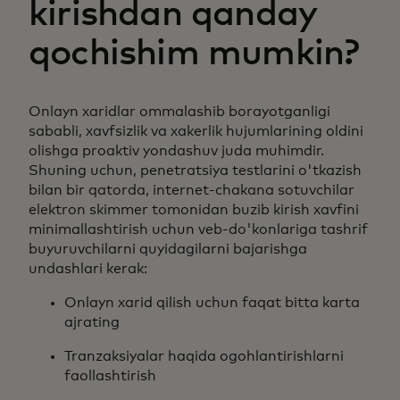
kirishdan qanday
qochishim mumkin?
Onlayn xaridlar ommalashib borayotganligi
sababli, xavfsizlik va xakerlik hujumlarining oldini
olishga proaktiv yondashuv juda muhimdir.
Shuning uchun, penetratsiya testlarini o'tkazish
bilan bir qatorda, internet-chakana sotuvchilar
elektron skimmer tomonidan buzib kirish xavfini
minimallashtirish uchun veb-do'konlariga tashrif
buyuruvchilarni quyidagilarni bajarishga
undashlari kerak:
Onlayn xarid qilish uchun faqat bitta karta
ajrating
Tranzaksiyalar haqida ogohlantirishlarni
faollashtirish