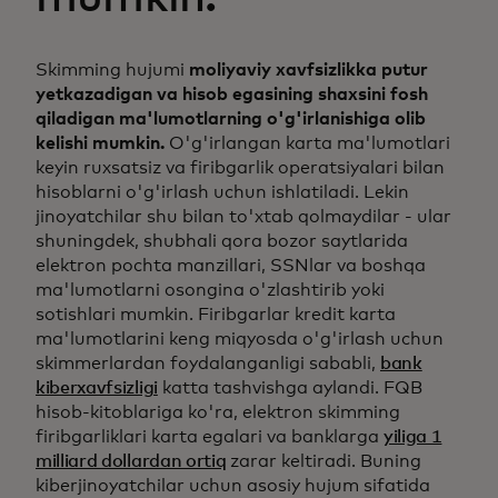
Skimming hujumi
moliyaviy xavfsizlikka putur
yetkazadigan va hisob egasining shaxsini fosh
qiladigan ma'lumotlarning o'g'irlanishiga olib
kelishi mumkin.
O'g'irlangan karta ma'lumotlari
keyin ruxsatsiz va firibgarlik operatsiyalari bilan
hisoblarni o'g'irlash uchun ishlatiladi. Lekin
jinoyatchilar shu bilan to'xtab qolmaydilar - ular
shuningdek, shubhali qora bozor saytlarida
elektron pochta manzillari, SSNlar va boshqa
ma'lumotlarni osongina o'zlashtirib yoki
sotishlari mumkin. Firibgarlar kredit karta
ma'lumotlarini keng miqyosda o'g'irlash uchun
skimmerlardan foydalanganligi sababli,
bank
kiberxavfsizligi
katta tashvishga aylandi. FQB
hisob-kitoblariga ko'ra, elektron skimming
firibgarliklari karta egalari va banklarga
yiliga 1
milliard dollardan ortiq
zarar keltiradi. Buning
kiberjinoyatchilar uchun asosiy hujum sifatida