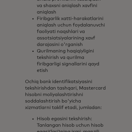
va shaxsni aniqlash xavfini
aniqlash
Firibgarlik xatti-harakatlarini
aniqlash uchun foydalanuvchi
faoliyati naqshlari va
assotsiatsiyalarining xavf
darajasini o'rganish
Qurilmaning haqiqiyligini
tekshirish va qurilma
firibgarligi signallarini qayd
etish
Ochiq bank identifikatsiyasini
tekshirishdan tashqari, Mastercard
hisobni moliyalashtirishni
soddalashtirish bo'yicha
xizmatlarni taklif etadi, jumladan:
Hisob egasini tekshirish:
Tanlangan hisob uchun hisob
egasi(lari)ning ismi, manzili,