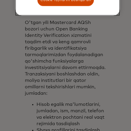
aloqalarini xavfsiz qilishga yordam
beradi.
O'tgan yili Mastercard AQSh
bozori uchun Open Banking
Identity Verification xizmatini
taqdim etdi va keng qamrovli
firibgarlik va identifikatsiya
tarmoqlarimizdan foydalanadigan
qo'shimcha funksiyalarga
investitsiyalarni davom ettirmoqda.
Tranzaksiyani boshlashdan oldin,
moliya institutlari bir qator
omillarni tekshirishlari mumkin,
jumladan:
Hisob egalik ma'lumotlarini,
jumladan, ism, manzil, telefon
va elektron pochtani real vaqt
rejimida tasdiqlash
Shaxs profillarini tasdiqlash