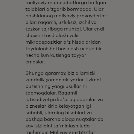
moliyaviy munosabatlarga bo'lgan
talablari o'zgarib bormoqda. Ular
boshidanoq moliyaviy provayderlari
bilan raqamli, uzluksiz, izchil va
tezkor tajribaga muhtoj. Ular endi
shaxsni tasdiqlash yoki
mikrodepozitlar o'z hisoblaridan
foydalanishni boshlash uchun bir
necha kun kutishga tayyor
emaslar.
Shunga qaramay, biz bilamizki,
kundalik yomon aktyorlar tizimni
buzishning yangi usullarini
topmoqdalar. Raqamli
iqtisodiyotga ko'proq odamlar va
bizneslar kirib kelayotganligi
sababli, ularning hisoblari va
boshqa barcha aloqa nuqtalarida
xavfsizligini ta'minlash juda
muhimdir. Moliyaviy institutlar