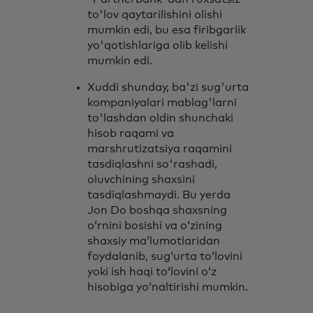
to'lov qaytarilishini olishi
mumkin edi, bu esa firibgarlik
yo'qotishlariga olib kelishi
mumkin edi.
Xuddi shunday, ba'zi sug'urta
kompaniyalari mablag'larni
to'lashdan oldin shunchaki
hisob raqami va
marshrutizatsiya raqamini
tasdiqlashni so'rashadi,
oluvchining shaxsini
tasdiqlashmaydi. Bu yerda
Jon Do boshqa shaxsning
oʻrnini bosishi va oʻzining
shaxsiy maʼlumotlaridan
foydalanib, sugʻurta toʻlovini
yoki ish haqi toʻlovini oʻz
hisobiga yoʻnaltirishi mumkin.