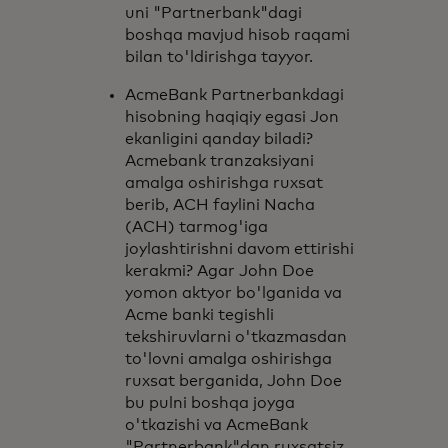
uni "Partnerbank"dagi
boshqa mavjud hisob raqami
bilan to'ldirishga tayyor.
AcmeBank Partnerbankdagi
hisobning haqiqiy egasi Jon
ekanligini qanday biladi?
Acmebank tranzaksiyani
amalga oshirishga ruxsat
berib, ACH faylini Nacha
(ACH) tarmog'iga
joylashtirishni davom ettirishi
kerakmi? Agar John Doe
yomon aktyor bo'lganida va
Acme banki tegishli
tekshiruvlarni o'tkazmasdan
to'lovni amalga oshirishga
ruxsat berganida, John Doe
bu pulni boshqa joyga
o'tkazishi va AcmeBank
"Partnerbank"dan ruxsatsiz