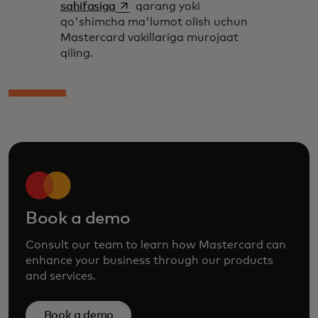
opens in a new tab
sahifasiga
qarang yoki
qo'shimcha ma'lumot olish uchun
Mastercard vakillariga murojaat
qiling.
Book a demo
Consult our team to learn how Mastercard can
enhance your business through our products
and services.
Book a demo