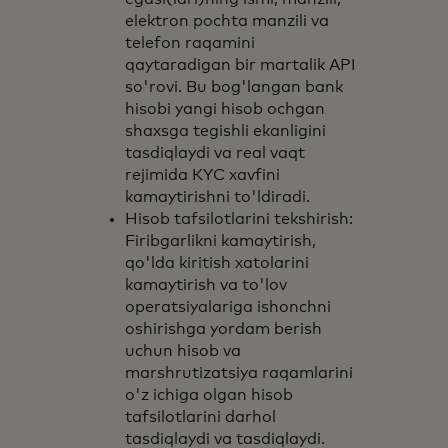
elektron pochta manzili va
telefon raqamini
qaytaradigan bir martalik API
so'rovi. Bu bog'langan bank
hisobi yangi hisob ochgan
shaxsga tegishli ekanligini
tasdiqlaydi va real vaqt
rejimida KYC xavfini
kamaytirishni to'ldiradi.
Hisob tafsilotlarini tekshirish:
Firibgarlikni kamaytirish,
qo'lda kiritish xatolarini
kamaytirish va to'lov
operatsiyalariga ishonchni
oshirishga yordam berish
uchun hisob va
marshrutizatsiya raqamlarini
o'z ichiga olgan hisob
tafsilotlarini darhol
tasdiqlaydi va tasdiqlaydi.