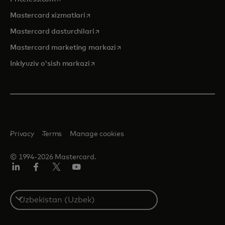
opens in a new tab
Mastercard xizmatlari
opens in a new tab
Mastercard dasturchilari
opens in a new tab
Mastercard marketing markazi
opens in a new tab
Inklyuziv o'sish markazi
Privacy
Terms
Manage cookies
© 1994-2026 Mastercard.
LinkedIn
Facebook
Twitter/X
YouTube
Select
a
country