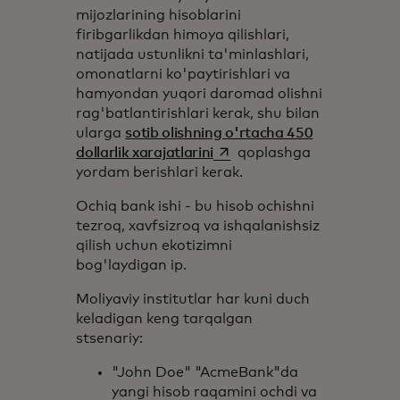
mijozlarining hisoblarini
firibgarlikdan himoya qilishlari,
natijada ustunlikni ta'minlashlari,
omonatlarni ko'paytirishlari va
hamyondan yuqori daromad olishni
rag'batlantirishlari kerak, shu bilan
ularga
sotib olishning o'rtacha 450
opens in a new tab
dollarlik xarajatlarini
qoplashga
yordam berishlari kerak.
Ochiq bank ishi - bu hisob ochishni
tezroq, xavfsizroq va ishqalanishsiz
qilish uchun ekotizimni
bog'laydigan ip.
Moliyaviy institutlar har kuni duch
keladigan keng tarqalgan
stsenariy:
"John Doe" "AcmeBank"da
yangi hisob raqamini ochdi va