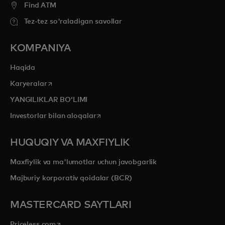
Find ATM
Tez-tez so'raladigan savollar
KOMPANIYA
Haqida
opens in a new tab
Karyeralar
YANGILIKLAR BOʻLIMI
opens in a new tab
Investorlar bilan aloqalar
HUQUQIY VA MAXFIYLIK
Maxfiylik va ma'lumotlar uchun javobgarlik
Majburiy korporativ qoidalar (BCR)
MASTERCARD SAYTLARI
opens in a new tab
Priceless.com