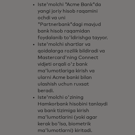
Iste'molchi "Acme Bank"da
yangi joriy hisob raqamini
ochdi va uni
"Partnerbank"dagi mavjud
bank hisob raqamidan
foydalanib to'ldirishga tayyor.
Iste'molchi shartlar va
qoidalarga rozilik bildiradi va
Mastercard'ning Connect
vidjeti orqali o'z bank
ma'lumotlariga kirish va
ularni Acme banki bilan
ulashish uchun ruxsat
beradi.
Iste'molchi o'zining
Hamkorbank hisobini tanlaydi
va bank tizimiga kirish
ma'lumotlarini (yoki agar
kerak bo'lsa, biometrik
ma'lumotlarni) kiritadi.