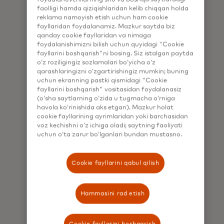
faolligi hamda qiziqishlaridan kelib chiqqan holda
Siz nima qila
reklama namoyish etish uchun ham cookie
fayllaridan foydalanamiz. Mazkur saytda biz
qanday cookie fayllaridan va nimaga
olasiz?
foydalanishimizni bilish uchun quyidagi "Cookie
fayllarini boshqarish"ni bosing. Siz istalgan paytda
o‘z roziligingiz sozlamalari bo‘yicha o‘z
qarashlaringizni o‘zgartirishingiz mumkin; buning
Mastercard Open Banking moliya
uchun ekranning pastki qismidagi "Cookie
institutlariga firibgarlik xavfini
fayllarini boshqarish" vositasidan foydalanasiz
(o‘sha saytlarning o‘zida u tugmacha o‘rniga
doimiy ravishda aniqlash,
havola ko‘rinishida aks etgan). Mazkur holat
boshqarish va hal qilishda yordam
cookie fayllarining ayrimlaridan yoki barchasidan
beradi. Bizning yechimlarimizga
voz kechishni o‘z ichiga oladi; saytning faoliyati
misollar sifatida hisob
uchun o‘ta zarur bo‘lganlari bundan mustasno.
ma'lumotlarini tezkor tekshirish,
qurilma va shaxsni tasdiqlash
Cookie fayllarini qabul qilish
kiradi. Boshqa mijozlarni
firibgarlikdan himoya qilish
yechimlari bilan birgalikda
Hammasini rad etish
ishlatilganda, ular
iste'molchilarning moliyaviy
provayderlari bilan o'zaro
Cookie fayllarini boshqarish