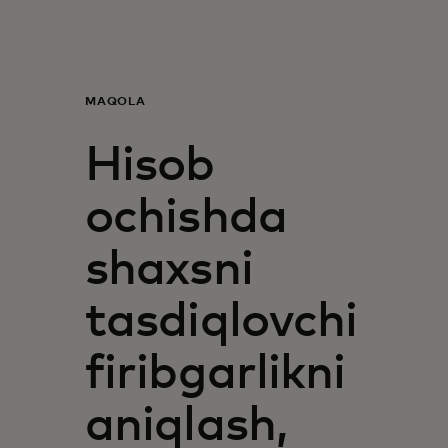
Siz uchun
Biznes uchun
MAQOLA
Hisob
Butun dunyo uchun
ochishda
Innovatorlar uchun
shaxsni
Yangiliklar va trendlar
tasdiqlovchi
firibgarlikni
aniqlash,