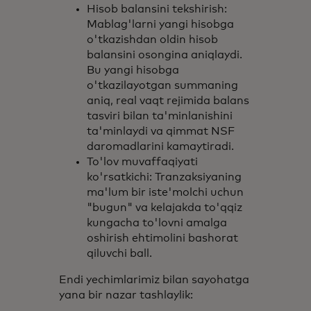
Hisob balansini tekshirish:
Mablag'larni yangi hisobga
o'tkazishdan oldin hisob
balansini osongina aniqlaydi.
Bu yangi hisobga
o'tkazilayotgan summaning
aniq, real vaqt rejimida balans
tasviri bilan ta'minlanishini
ta'minlaydi va qimmat NSF
daromadlarini kamaytiradi.
To'lov muvaffaqiyati
ko'rsatkichi: Tranzaksiyaning
ma'lum bir iste'molchi uchun
"bugun" va kelajakda to'qqiz
kungacha to'lovni amalga
oshirish ehtimolini bashorat
qiluvchi ball.
Endi yechimlarimiz bilan sayohatga
yana bir nazar tashlaylik: