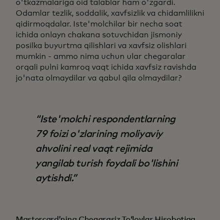
o'tkazmalariga oid talablar ham o'zgardi.
Odamlar tezlik, soddalik, xavfsizlik va chidamlilikni
qidirmoqdalar. Iste'molchilar bir necha soat
ichida onlayn chakana sotuvchidan jismoniy
posilka buyurtma qilishlari va xavfsiz olishlari
mumkin - ammo nima uchun ular chegaralar
orqali pulni kamroq vaqt ichida xavfsiz ravishda
jo'nata olmaydilar va qabul qila olmaydilar?
Iste'molchi respondentlarning
79 foizi o'zlarining moliyaviy
ahvolini real vaqt rejimida
yangilab turish foydali bo'lishini
aytishdi.
Mastercard’ning Chegarasiz To‘lovlar Hisobotiga