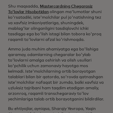
Shu maqsadda,
Mastercardning Chegarasiz
To'lovlar Hisobotidan
olingan ma'lumotlar shuni
ko'rsatadiki, iste'molchilar pul jo'natishning tez
va xavfsiz imkoniyatlariga, shuningdek,
mablag'lar olinganligini tasdiqlovchi ichki
tasdiqga ega bo'lish istagi bilan tobora ko'proq
raqamli to'lovlarni afzal ko'rishmoqda.
Ammo juda muhim ahamiyatga ega bo'lishiga
qaramay, odamlarning chegaralar bo'ylab
to'lovlarni amalga oshirish va olish usullari
ko'pchilik uchun zamonaviy hayotga mos
kelmadi. Iste'molchilarning ortib borayotgan
talablari bilan bir qatorda, so'rovda qatnashgan
iste'molchilar nafaqat bir zumda, balki xavfsiz va
uzluksiz tajribani ham taqdim etadigan amaliy,
arzonroq, raqamli transchegaraviy to'lov
yechimlariga talab ortib borayotganini bildirdilar.
Bu ehtiyojlar, ayniqsa, Sharqiy Yevropa, Yaqin