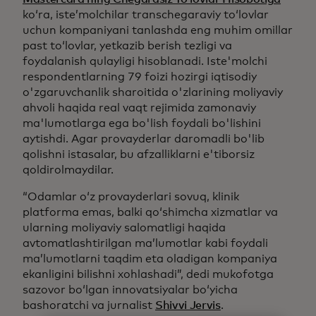
ko‘ra, iste’molchilar transchegaraviy to‘lovlar
uchun kompaniyani tanlashda eng muhim omillar
past to‘lovlar, yetkazib berish tezligi va
foydalanish qulayligi hisoblanadi. Iste'molchi
respondentlarning 79 foizi hozirgi iqtisodiy
o'zgaruvchanlik sharoitida o'zlarining moliyaviy
ahvoli haqida real vaqt rejimida zamonaviy
ma'lumotlarga ega bo'lish foydali bo'lishini
aytishdi. Agar provayderlar daromadli bo'lib
qolishni istasalar, bu afzalliklarni e'tiborsiz
qoldirolmaydilar.
“Odamlar oʻz provayderlari sovuq, klinik
platforma emas, balki qoʻshimcha xizmatlar va
ularning moliyaviy salomatligi haqida
avtomatlashtirilgan maʼlumotlar kabi foydali
maʼlumotlarni taqdim eta oladigan kompaniya
ekanligini bilishni xohlashadi”, dedi mukofotga
sazovor boʻlgan innovatsiyalar boʻyicha
bashoratchi va jurnalist
Shivvi Jervis
.