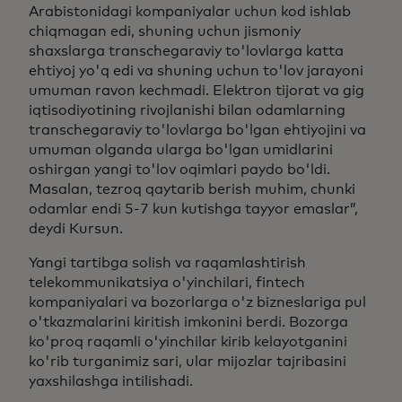
Arabistonidagi kompaniyalar uchun kod ishlab
chiqmagan edi, shuning uchun jismoniy
shaxslarga transchegaraviy to'lovlarga katta
ehtiyoj yo'q edi va shuning uchun to'lov jarayoni
umuman ravon kechmadi. Elektron tijorat va gig
iqtisodiyotining rivojlanishi bilan odamlarning
transchegaraviy to'lovlarga bo'lgan ehtiyojini va
umuman olganda ularga bo'lgan umidlarini
oshirgan yangi to'lov oqimlari paydo bo'ldi.
Masalan, tezroq qaytarib berish muhim, chunki
odamlar endi 5-7 kun kutishga tayyor emaslar”,
deydi Kursun.
Yangi tartibga solish va raqamlashtirish
telekommunikatsiya o'yinchilari, fintech
kompaniyalari va bozorlarga o'z bizneslariga pul
o'tkazmalarini kiritish imkonini berdi. Bozorga
ko'proq raqamli o'yinchilar kirib kelayotganini
ko'rib turganimiz sari, ular mijozlar tajribasini
yaxshilashga intilishadi.