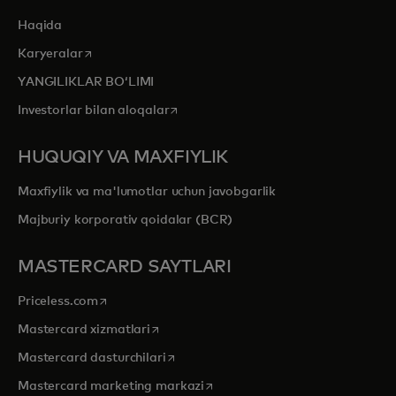
Haqida
opens in a new tab
Karyeralar
YANGILIKLAR BOʻLIMI
opens in a new tab
Investorlar bilan aloqalar
HUQUQIY VA MAXFIYLIK
Maxfiylik va ma'lumotlar uchun javobgarlik
Majburiy korporativ qoidalar (BCR)
MASTERCARD SAYTLARI
opens in a new tab
Priceless.com
opens in a new tab
Mastercard xizmatlari
opens in a new tab
Mastercard dasturchilari
opens in a new tab
Mastercard marketing markazi