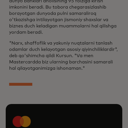
dunyo banklari aholisining 95 foiziga kirish
imkonini beradi. Bu tobora chegarasizlashib
borayotgan dunyoda pulni samaraliroq
o'tkazishga intilayotgan jismoniy shaxslar va
biznes duch keladigan muammolarni hal qilishga
yordam beradi.
"Narx, shaffoflik va yakuniy nuqtalarni tanlash
odamlar duch kelayotgan asosiy qiyinchiliklardir",
deb qo'shimcha qildi Kursun. "Va men
Mastercardda biz ularning barchasini samarali
hal qilayotganimizga ishonaman."