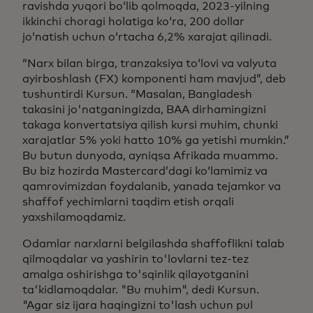
ravishda yuqori boʻlib qolmoqda, 2023-yilning
ikkinchi choragi holatiga koʻra, 200 dollar
joʻnatish uchun oʻrtacha 6,2% xarajat qilinadi.
“Narx bilan birga, tranzaksiya toʻlovi va valyuta
ayirboshlash (FX) komponenti ham mavjud”, deb
tushuntirdi Kursun. “Masalan, Bangladesh
takasini jo'natganingizda, BAA dirhamingizni
takaga konvertatsiya qilish kursi muhim, chunki
xarajatlar 5% yoki hatto 10% ga yetishi mumkin.”
Bu butun dunyoda, ayniqsa Afrikada muammo.
Bu biz hozirda Mastercard’dagi ko‘lamimiz va
qamrovimizdan foydalanib, yanada tejamkor va
shaffof yechimlarni taqdim etish orqali
yaxshilamoqdamiz.
Odamlar narxlarni belgilashda shaffoflikni talab
qilmoqdalar va yashirin to'lovlarni tez-tez
amalga oshirishga to'sqinlik qilayotganini
ta'kidlamoqdalar. "Bu muhim", dedi Kursun.
"Agar siz ijara haqingizni to'lash uchun pul