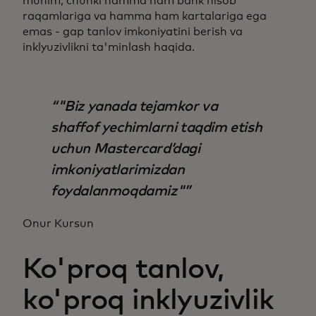
muhim, chunki hamma ham bank hisob
raqamlariga va hamma ham kartalariga ega
emas - gap tanlov imkoniyatini berish va
inklyuzivlikni ta'minlash haqida.
"Biz yanada tejamkor va
shaffof yechimlarni taqdim etish
uchun Mastercard’dagi
imkoniyatlarimizdan
foydalanmoqdamiz"
Onur Kursun
Ko'proq tanlov,
ko'proq inklyuzivlik