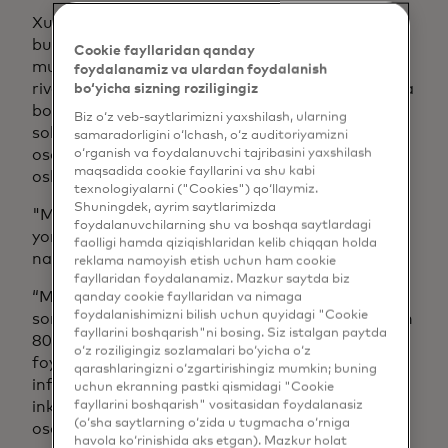
Xuddi shu narsa ichki transferlarga ham tegishli,
bunga yaxshi misol sifatida Misrni keltirish
Cookie fayllaridan qanday
mumkin. Global, raqamli va talabga binoan
foydalanamiz va ulardan foydalanish
rivojlanayotgan dunyoda tezkor tranzaksiyalarga
bo‘yicha sizning roziligingiz
bo'lgan talablar ortib bormoqda. Misr to'lov
Biz o‘z veb-saytlarimizni yaxshilash, ularning
sohasidagi so'nggi o'zgarishlar tezkor, xavfsiz va
samaradorligini o‘lchash, o‘z auditoriyamizni
o‘rganish va foydalanuvchi tajribasini yaxshilash
oson bo'lgan yangi to'lov usullariga talabni
maqsadida cookie fayllarini va shu kabi
oshirdi.
texnologiyalarni ("Cookies") qo‘llaymiz.
Shuningdek, ayrim saytlarimizda
"Misr milliardlab yangi bitimlar yaratishga
foydalanuvchilarning shu va boshqa saytlardagi
yordam berayotgan mintaqaning ajoyib
faolligi hamda qiziqishlaridan kelib chiqqan holda
namunasidir", dedi Kursun.
reklama namoyish etish uchun ham cookie
fayllaridan foydalanamiz. Mazkur saytda biz
“Misrda bank xizmatlaridan foydalanuvchi aholi
qanday cookie fayllaridan va nimaga
foydalanishimizni bilish uchun quyidagi "Cookie
soni nisbatan past, ammo kattalarning taxminan
fayllarini boshqarish"ni bosing. Siz istalgan paytda
80 foizi hozirda bizning yechimlarimizdan
o‘z roziligingiz sozlamalari bo‘yicha o‘z
foydalanmoqda. Biz xavfsiz moliyaviy
qarashlaringizni o‘zgartirishingiz mumkin; buning
infratuzilmani ta'minlamoqdamiz va moliyaviy
uchun ekranning pastki qismidagi "Cookie
fayllarini boshqarish" vositasidan foydalanasiz
inklyuzivlik va tezroq elektron tijoratni yanada
(o‘sha saytlarning o‘zida u tugmacha o‘rniga
osonlashtirish uchun ushbu tizimni boshqa
havola ko‘rinishida aks etgan). Mazkur holat