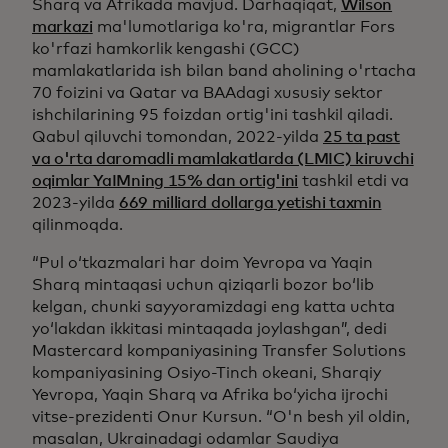
Sharq va Afrikada mavjud. Darhaqiqat,
Wilson
markazi
ma'lumotlariga ko'ra, migrantlar Fors
ko'rfazi hamkorlik kengashi (GCC)
mamlakatlarida ish bilan band aholining o'rtacha
70 foizini va Qatar va BAAdagi xususiy sektor
ishchilarining 95 foizdan ortig'ini tashkil qiladi.
Qabul qiluvchi tomondan, 2022-yilda
25 ta past
va o'rta daromadli mamlakatlarda (LMIC) kiruvchi
oqimlar YaIMning 15% dan ortig'ini
tashkil etdi va
2023-yilda
669 milliard dollarga yetishi taxmin
qilinmoqda.
“Pul oʻtkazmalari har doim Yevropa va Yaqin
Sharq mintaqasi uchun qiziqarli bozor boʻlib
kelgan, chunki sayyoramizdagi eng katta uchta
yoʻlakdan ikkitasi mintaqada joylashgan”, dedi
Mastercard kompaniyasining Transfer Solutions
kompaniyasining Osiyo-Tinch okeani, Sharqiy
Yevropa, Yaqin Sharq va Afrika boʻyicha ijrochi
vitse-prezidenti Onur Kursun. “O'n besh yil oldin,
masalan, Ukrainadagi odamlar Saudiya