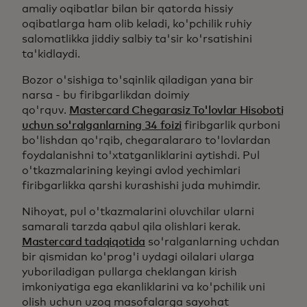
amaliy oqibatlar bilan bir qatorda hissiy
oqibatlarga ham olib keladi, ko'pchilik ruhiy
salomatlikka jiddiy salbiy ta'sir ko'rsatishini
ta'kidlaydi.
Bozor o'sishiga to'sqinlik qiladigan yana bir
narsa - bu firibgarlikdan doimiy
qo'rquv.
Mastercard Chegarasiz To'lovlar Hisoboti
uchun so'ralganlarning 34 foizi
firibgarlik qurboni
bo'lishdan qo'rqib, chegaralararo to'lovlardan
foydalanishni to'xtatganliklarini aytishdi. Pul
o'tkazmalarining keyingi avlod yechimlari
firibgarlikka qarshi kurashishi juda muhimdir.
Nihoyat, pul o'tkazmalarini oluvchilar ularni
samarali tarzda qabul qila olishlari kerak.
Mastercard tadqiqotida
so'ralganlarning uchdan
bir qismidan ko'prog'i uydagi oilalari ularga
yuboriladigan pullarga cheklangan kirish
imkoniyatiga ega ekanliklarini va ko'pchilik uni
olish uchun uzoq masofalarga sayohat