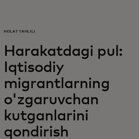
Siz uchun
Biznes uchun
HOLAT TAHLILI
Harakatdagi pul:
Butun dunyo uchun
Iqtisodiy
Innovatorlar uchun
migrantlarning
Yangiliklar va trendlar
o'zgaruvchan
kutganlarini
qondirish