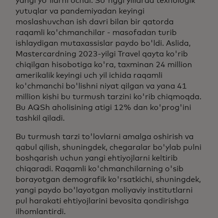
yangi yo'llarni ochdi. So'nggi yillarda texnologik
yutuqlar va pandemiyadan keyingi
moslashuvchan ish davri bilan bir qatorda
raqamli ko'chmanchilar - masofadan turib
ishlaydigan mutaxassislar paydo bo'ldi. Aslida,
Mastercardning 2023-yilgi Travel qayta ko'rib
chiqilgan hisobotiga ko'ra, taxminan 24 million
amerikalik keyingi uch yil ichida raqamli
ko'chmanchi bo'lishni niyat qilgan va yana 41
million kishi bu turmush tarzini ko'rib chiqmoqda.
Bu AQSh aholisining atigi 12% dan ko'prog'ini
tashkil qiladi.
Bu turmush tarzi to'lovlarni amalga oshirish va
qabul qilish, shuningdek, chegaralar bo'ylab pulni
boshqarish uchun yangi ehtiyojlarni keltirib
chiqaradi. Raqamli ko'chmanchilarning o'sib
borayotgan demografik ko'rsatkichi, shuningdek,
yangi paydo bo'layotgan moliyaviy institutlarni
pul harakati ehtiyojlarini bevosita qondirishga
ilhomlantirdi.