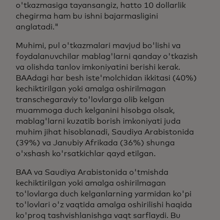
o'tkazmasiga tayansangiz, hatto 10 dollarlik
chegirma ham bu ishni bajarmasligini
anglatadi."
Muhimi, pul o'tkazmalari mavjud bo'lishi va
foydalanuvchilar mablag'larni qanday o'tkazish
va olishda tanlov imkoniyatini berishi kerak.
BAAdagi har besh iste'molchidan ikkitasi (40%)
kechiktirilgan yoki amalga oshirilmagan
transchegaraviy to'lovlarga olib kelgan
muammoga duch kelganini hisobga olsak,
mablag'larni kuzatib borish imkoniyati juda
muhim jihat hisoblanadi, Saudiya Arabistonida
(39%) va Janubiy Afrikada (36%) shunga
o'xshash ko'rsatkichlar qayd etilgan.
BAA va Saudiya Arabistonida o'tmishda
kechiktirilgan yoki amalga oshirilmagan
to'lovlarga duch kelganlarning yarmidan ko'pi
to'lovlari o'z vaqtida amalga oshirilishi haqida
ko'proq tashvishlanishga vaqt sarflaydi. Bu