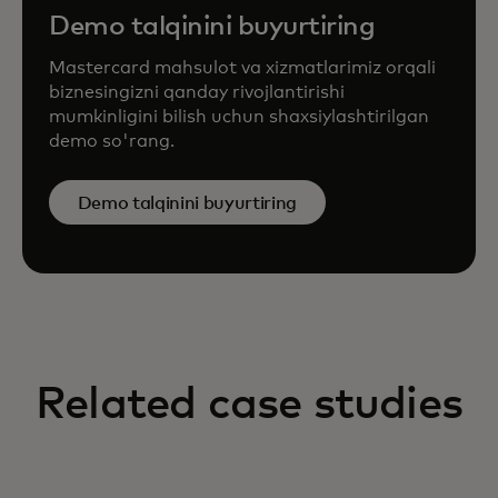
Demo talqinini buyurtiring
Mastercard mahsulot va xizmatlarimiz orqali
biznesingizni qanday rivojlantirishi
mumkinligini bilish uchun shaxsiylashtirilgan
demo so'rang.
Demo talqinini buyurtiring
Related case studies