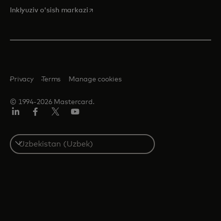
opens in a new tab
Inklyuziv o'sish markazi
Privacy
Terms
Manage cookies
© 1994-2026 Mastercard.
LinkedIn
Facebook
Twitter/X
YouTube
Select
a
country