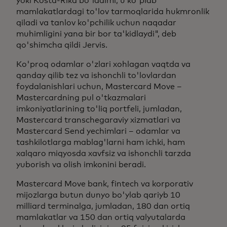
yoki Kosta-Rika bo'ladimi, u ko'plab
mamlakatlardagi to'lov tarmoqlarida hukmronlik
qiladi va tanlov ko'pchilik uchun naqadar
muhimligini yana bir bor ta'kidlaydi", deb
qo'shimcha qildi Jervis.
Ko'proq odamlar o'zlari xohlagan vaqtda va
qanday qilib tez va ishonchli to'lovlardan
foydalanishlari uchun, Mastercard Move –
Mastercardning pul o'tkazmalari
imkoniyatlarining to'liq portfeli, jumladan,
Mastercard transchegaraviy xizmatlari va
Mastercard Send yechimlari – odamlar va
tashkilotlarga mablag'larni ham ichki, ham
xalqaro miqyosda xavfsiz va ishonchli tarzda
yuborish va olish imkonini beradi.
Mastercard Move bank, fintech va korporativ
mijozlarga butun dunyo bo'ylab qariyb 10
milliard terminalga, jumladan, 180 dan ortiq
mamlakatlar va 150 dan ortiq valyutalarda