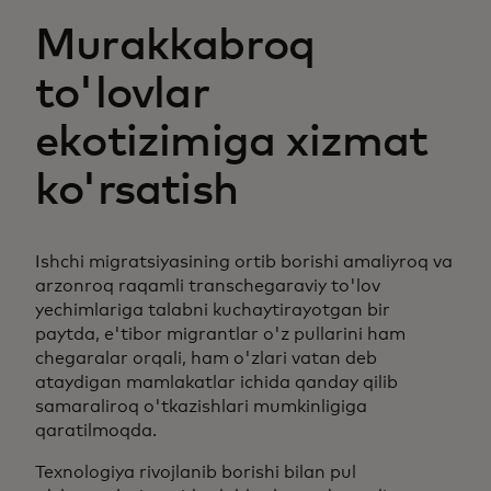
Murakkabroq
to'lovlar
ekotizimiga xizmat
ko'rsatish
Ishchi migratsiyasining ortib borishi amaliyroq va
arzonroq raqamli transchegaraviy to'lov
yechimlariga talabni kuchaytirayotgan bir
paytda, e'tibor migrantlar o'z pullarini ham
chegaralar orqali, ham o'zlari vatan deb
ataydigan mamlakatlar ichida qanday qilib
samaraliroq o'tkazishlari mumkinligiga
qaratilmoqda.
Texnologiya rivojlanib borishi bilan pul