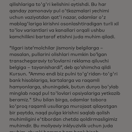
qilishlariga to'g'ri kelishini aytishdi. Bu har
qanday zamonaviy pul o'tkazmalari yechimi
uchun vaziyatdan qat'i nazar, odamlar o'z
mablag'lariga kirishni osonlashtiradigan turli xil
to'lov variantlari va kanallari orqali ushbu
kamchilikni bartaraf etishni juda muhim qiladi.
“Ilgari isteʼmolchilar jismoniy belgilarga –
masalan, pullarini olishlari mumkin boʻlgan
transchegaraviy toʻlovlarni reklama qiluvchi
belgiga – tayanishardi”, deb qoʻshimcha qildi
Kursun. "Ammo endi biz pulni to'g'ridan-to'g'ri
bank hisoblariga, kartalarga va raqamli
hamyonlarga, shuningdek, butun dunyo bo'ylab
minglab naqd pul to'lovlari opsiyalariga yetkazib
beramiz." Shu bilan birga, odamlar tobora
ko'proq raqamli usullarga murojaat qilayotgan
bir paytda, naqd pulga kirishni saqlab qolish
muhimligini e'tibordan chetda qoldirmasligimiz
muhimdir. Bu moliyaviy inklyuzivlik uchun juda