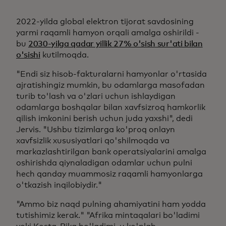
2022-yilda global elektron tijorat savdosining
yarmi raqamli hamyon orqali amalga oshirildi -
bu
2030-yilga qadar yillik 27% o'sish sur'ati bilan
o'sishi
kutilmoqda.
"Endi siz hisob-fakturalarni hamyonlar o'rtasida
ajratishingiz mumkin, bu odamlarga masofadan
turib to'lash va o'zlari uchun ishlaydigan
odamlarga boshqalar bilan xavfsizroq hamkorlik
qilish imkonini berish uchun juda yaxshi", dedi
Jervis. "Ushbu tizimlarga ko'proq onlayn
xavfsizlik xususiyatlari qo'shilmoqda va
markazlashtirilgan bank operatsiyalarini amalga
oshirishda qiynaladigan odamlar uchun pulni
hech qanday muammosiz raqamli hamyonlarga
o'tkazish inqilobiydir."
"Ammo biz naqd pulning ahamiyatini ham yodda
tutishimiz kerak." "Afrika mintaqalari bo'ladimi