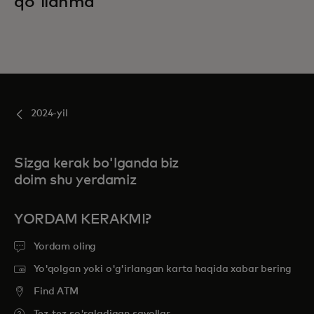
qo'llanma
2024-yil
Sizga kerak bo'lganda biz
doim shu yerdamiz
YORDAM KERAKMI?
Yordam oling
Yo'qolgan yoki o'g'irlangan karta haqida xabar bering
Find ATM
Tez-tez so'raladigan savollar