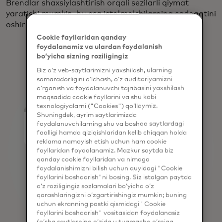
Brendlar shaxsiylashtirish orqali sezilarli qiymat
yaratishi mumkin, bu esa iste'molchilarning sadoqatini
oshirish yo'lini osonlashtiradi.
Cookie fayllaridan qanday
foydalanamiz va ulardan foydalanish
bo‘yicha sizning roziligingiz
Biz o‘z veb-saytlarimizni yaxshilash, ularning
samaradorligini o‘lchash, o‘z auditoriyamizni
o‘rganish va foydalanuvchi tajribasini yaxshilash
maqsadida cookie fayllarini va shu kabi
texnologiyalarni ("Cookies") qo‘llaymiz.
Shuningdek, ayrim saytlarimizda
foydalanuvchilarning shu va boshqa saytlardagi
faolligi hamda qiziqishlaridan kelib chiqqan holda
reklama namoyish etish uchun ham cookie
fayllaridan foydalanamiz. Mazkur saytda biz
qanday cookie fayllaridan va nimaga
foydalanishimizni bilish uchun quyidagi "Cookie
fayllarini boshqarish"ni bosing. Siz istalgan paytda
o‘z roziligingiz sozlamalari bo‘yicha o‘z
qarashlaringizni o‘zgartirishingiz mumkin; buning
uchun ekranning pastki qismidagi "Cookie
fayllarini boshqarish" vositasidan foydalanasiz