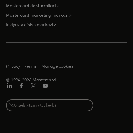
opens in a new tab
Mastercard dasturchilari
opens in a new tab
Mastercard marketing markazi
opens in a new tab
Inklyuziv o'sish markazi
Privacy
Terms
Manage cookies
© 1994-2026 Mastercard.
LinkedIn
Facebook
Twitter/X
YouTube
Select
a
country