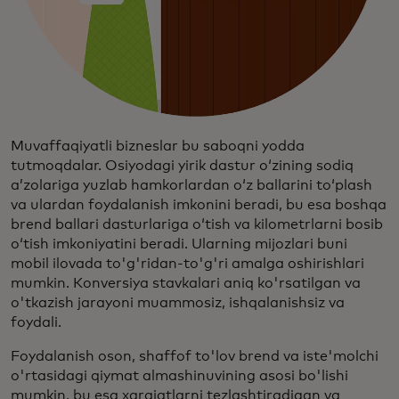
Muvaffaqiyatli bizneslar bu saboqni yodda
tutmoqdalar. Osiyodagi yirik dastur oʻzining sodiq
aʼzolariga yuzlab hamkorlardan oʻz ballarini toʻplash
va ulardan foydalanish imkonini beradi, bu esa boshqa
brend ballari dasturlariga oʻtish va kilometrlarni bosib
oʻtish imkoniyatini beradi. Ularning mijozlari buni
mobil ilovada to'g'ridan-to'g'ri amalga oshirishlari
mumkin. Konversiya stavkalari aniq ko'rsatilgan va
o'tkazish jarayoni muammosiz, ishqalanishsiz va
foydali.
Foydalanish oson, shaffof to'lov brend va iste'molchi
o'rtasidagi qiymat almashinuvining asosi bo'lishi
mumkin, bu esa xarajatlarni tezlashtiradigan va