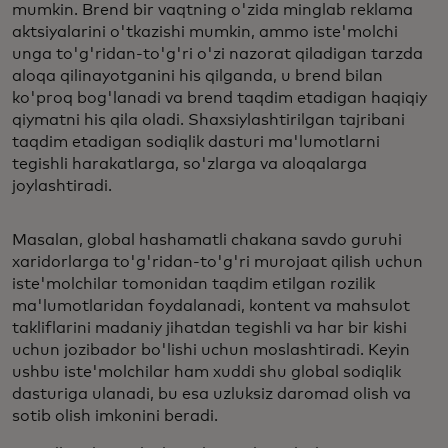
mumkin. Brend bir vaqtning o'zida minglab reklama
aktsiyalarini o'tkazishi mumkin, ammo iste'molchi
unga to'g'ridan-to'g'ri o'zi nazorat qiladigan tarzda
aloqa qilinayotganini his qilganda, u brend bilan
ko'proq bog'lanadi va brend taqdim etadigan haqiqiy
qiymatni his qila oladi. Shaxsiylashtirilgan tajribani
taqdim etadigan sodiqlik dasturi ma'lumotlarni
tegishli harakatlarga, so'zlarga va aloqalarga
joylashtiradi.
Masalan, global hashamatli chakana savdo guruhi
xaridorlarga to'g'ridan-to'g'ri murojaat qilish uchun
iste'molchilar tomonidan taqdim etilgan rozilik
ma'lumotlaridan foydalanadi, kontent va mahsulot
takliflarini madaniy jihatdan tegishli va har bir kishi
uchun jozibador bo'lishi uchun moslashtiradi. Keyin
ushbu iste'molchilar ham xuddi shu global sodiqlik
dasturiga ulanadi, bu esa uzluksiz daromad olish va
sotib olish imkonini beradi.