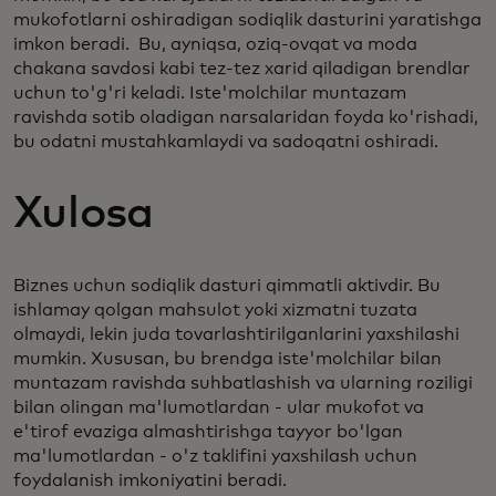
mukofotlarni oshiradigan sodiqlik dasturini yaratishga
imkon beradi. Bu, ayniqsa, oziq-ovqat va moda
chakana savdosi kabi tez-tez xarid qiladigan brendlar
uchun to'g'ri keladi. Iste'molchilar muntazam
ravishda sotib oladigan narsalaridan foyda ko'rishadi,
bu odatni mustahkamlaydi va sadoqatni oshiradi.
Xulosa
Biznes uchun sodiqlik dasturi qimmatli aktivdir. Bu
ishlamay qolgan mahsulot yoki xizmatni tuzata
olmaydi, lekin juda tovarlashtirilganlarini yaxshilashi
mumkin. Xususan, bu brendga iste'molchilar bilan
muntazam ravishda suhbatlashish va ularning roziligi
bilan olingan ma'lumotlardan - ular mukofot va
e'tirof evaziga almashtirishga tayyor bo'lgan
ma'lumotlardan - o'z taklifini yaxshilash uchun
foydalanish imkoniyatini beradi.