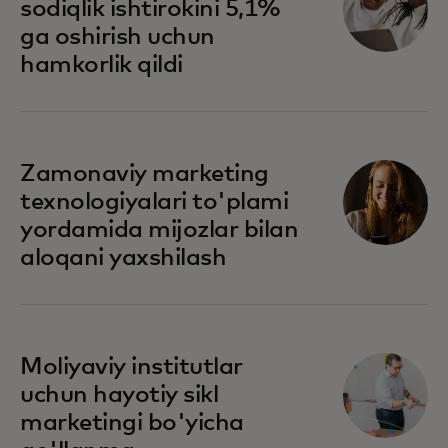
sodiqlik ishtirokini 5,1%
ga oshirish uchun
hamkorlik qildi
opens in a new tab
Zamonaviy marketing
texnologiyalari to'plami
yordamida mijozlar bilan
aloqani yaxshilash
Moliyaviy institutlar
uchun hayotiy sikl
marketingi bo'yicha