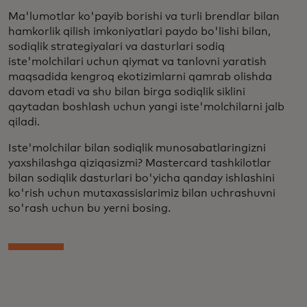
Ma'lumotlar ko'payib borishi va turli brendlar bilan
hamkorlik qilish imkoniyatlari paydo bo'lishi bilan,
sodiqlik strategiyalari va dasturlari sodiq
iste'molchilari uchun qiymat va tanlovni yaratish
maqsadida kengroq ekotizimlarni qamrab olishda
davom etadi va shu bilan birga sodiqlik siklini
qaytadan boshlash uchun yangi iste'molchilarni jalb
qiladi.
Iste'molchilar bilan sodiqlik munosabatlaringizni
yaxshilashga qiziqasizmi? Mastercard tashkilotlar
bilan sodiqlik dasturlari bo'yicha qanday ishlashini
ko'rish uchun mutaxassislarimiz bilan uchrashuvni
so'rash uchun bu yerni bosing.