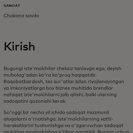
SANOAT
Chakana savdo
Kirish
Bugungi iste'molchilar cheksiz tanlovga ega, deyish
mubolag'adan ko'ra ko'proq haqiqatdir.
Raqobatbardosh, tez sur'atlar bilan rivojlanayotgan
va imkoniyatlarga boy biznes muhitida brendlar
nafaqat iste'molchilarni jalb qilishi, balki ularning
sadoqatini qozonishi kerak.
So'nggi bir necha yil ichida sadoqat mazmunli
aloqalarni o'rnatishga, iste'molchilarning xatti-
harakatlarini tushunishga va o'zgaruvchan sadoqat
muhitiga moslashishga e'tibor qaratildi. Buning uchun