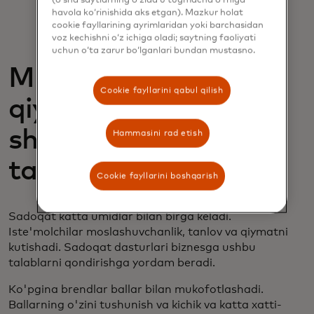
(o‘sha saytlarning o‘zida u tugmacha o‘rniga
havola ko‘rinishida aks etgan). Mazkur holat
cookie fayllarining ayrimlaridan yoki barchasidan
voz kechishni o‘z ichiga oladi; saytning faoliyati
uchun o‘ta zarur bo‘lganlari bundan mustasno.
Mukofotlarning
Cookie fayllarini qabul qilish
qiymatini osonlik va
shaffoflik bilan
Hammasini rad etish
ta'kidlang
Cookie fayllarini boshqarish
Sadoqat katta umidlar bilan birga keladi.
Iste'molchilar moslashuvchanlik, tanlov va qiymatni
kutishadi. Sadoqat dasturlari biznesga ushbu
talablarni qondirishga yordam beradi.
Ko'pgina brendlar ballar bilan mukofotlashadi.
Ballarning o'zini tushunish va kichik va katta xatti-