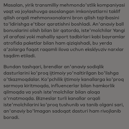
Masalan, yirik transmilliy mehmondo'stlik kompaniyasi
vaqt va joylashuvga asoslangan imkoniyatlarni taklif
qilish orqali mehmonxonalarni bron qilish tajribasini
to'ldirishga e'tibor qaratishni boshladi. An'anaviy ball
bonuslarini olish bilan bir qatorda, iste'molchilar Yangi
yil arafasi yoki mahalliy sport tadbirlari kabi bayramlar
atrofida paketlar bilan ham qiziqishadi, bu yerda
a'zolarga faqat raqamli ilova uchun eksklyuziv narxlar
taqdim etiladi.
Bundan tashqari, brendlar an'anaviy sodiqlik
dasturlarini ko'proq ijtimoiy yo'naltirilgan bo'lishga
o'tkazmoqdalar. Ko'pchilik ijtimoiy kanallarga ko'proq
sarmoya kiritmoqda, influencerlar bilan hamkorlik
qilmoqda va yosh iste'molchilar bilan aloqa
o'rnatmoqda. Bizneslar turli kanallar orqali
iste'molchilarini ko'proq tushunib va tanib olgani sari,
an'anaviy bo'lmagan sadoqat dasturi ham rivojlanib
boradi.