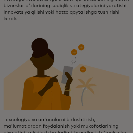
bizneslar o'zlarining sodiqlik strategiyalarini yaratishi,
innovatsiya qilishi yoki hatto qayta ishga tushirishi
kerak.
Texnologiya va an'analarni birlashtirish,
ma'lumotlardan foydalanish yoki mukofotlarining
qiymatini ta'kidlash bo'ladimi, brendlar iste'molchilar