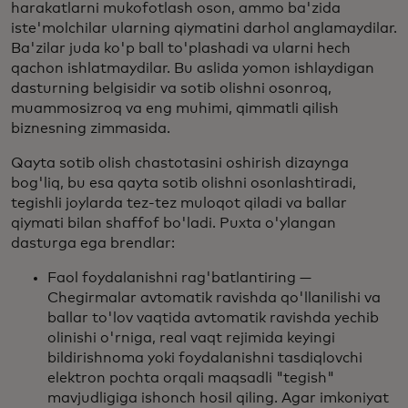
harakatlarni mukofotlash oson, ammo ba'zida
iste'molchilar ularning qiymatini darhol anglamaydilar.
Ba'zilar juda ko'p ball to'plashadi va ularni hech
qachon ishlatmaydilar. Bu aslida yomon ishlaydigan
dasturning belgisidir va sotib olishni osonroq,
muammosizroq va eng muhimi, qimmatli qilish
biznesning zimmasida.
Qayta sotib olish chastotasini oshirish dizaynga
bog'liq, bu esa qayta sotib olishni osonlashtiradi,
tegishli joylarda tez-tez muloqot qiladi va ballar
qiymati bilan shaffof bo'ladi. Puxta o'ylangan
dasturga ega brendlar:
Faol foydalanishni rag'batlantiring —
Chegirmalar avtomatik ravishda qo'llanilishi va
ballar to'lov vaqtida avtomatik ravishda yechib
olinishi o'rniga, real vaqt rejimida keyingi
bildirishnoma yoki foydalanishni tasdiqlovchi
elektron pochta orqali maqsadli "tegish"
mavjudligiga ishonch hosil qiling. Agar imkoniyat