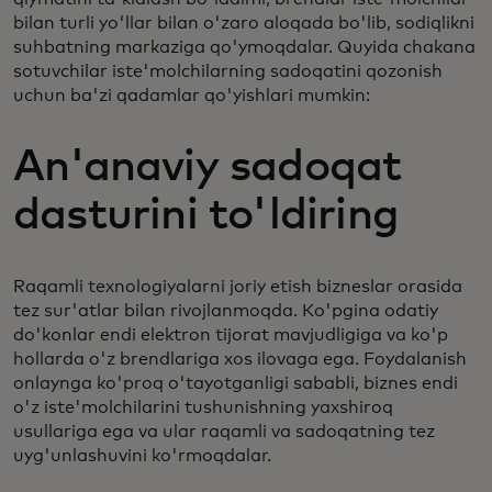
bilan turli yo'llar bilan o'zaro aloqada bo'lib, sodiqlikni
suhbatning markaziga qo'ymoqdalar. Quyida chakana
sotuvchilar iste'molchilarning sadoqatini qozonish
uchun ba'zi qadamlar qo'yishlari mumkin:
An'anaviy sadoqat
dasturini to'ldiring
Raqamli texnologiyalarni joriy etish bizneslar orasida
tez sur'atlar bilan rivojlanmoqda. Ko'pgina odatiy
do'konlar endi elektron tijorat mavjudligiga va ko'p
hollarda o'z brendlariga xos ilovaga ega. Foydalanish
onlaynga ko'proq o'tayotganligi sababli, biznes endi
o'z iste'molchilarini tushunishning yaxshiroq
usullariga ega va ular raqamli va sadoqatning tez
uyg'unlashuvini ko'rmoqdalar.