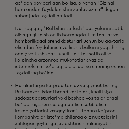
qo'ldan boy berilgan bo'lsa, o'ychan "Siz hali
ham undan foydalanishni xohlaysizmi?" degan
xabar juda foydali bo'ladi.
Darhaqiqat, "Bal bilan to'lash" opsiyalarini sotib
olishga qiziqish ortib bormoqda. Emitentlar va
hamkorlikdagi brend dasturlari
uchun bu qaytarib
olishdan foydalanish va kichik ballarni yoqishning
oddiy va tushunarli usuli. Tez-tez sotib olish,
ko'pincha arzonroq mukofotlar evaziga,
iste'molchini ko'proq jalb qiladi va shuning uchun
foydaliroq bo'ladi.
Hamkorlarga ko'proq tanlov va qiymat bering —
Bu hamkorlikdagi brend kartalari, koalitsiya
sadoqat dasturlari yoki boshqa vositalar orqali
bo'ladimi, sherikka ega bo'lish sotib olish
imkoniyatlarini
kengaytiradi
. Tobora ko'proq
kompaniyalar iste'molchilarga o'z nuqtalarini
xohlagan joylariga joylashtirish imkoniyatini