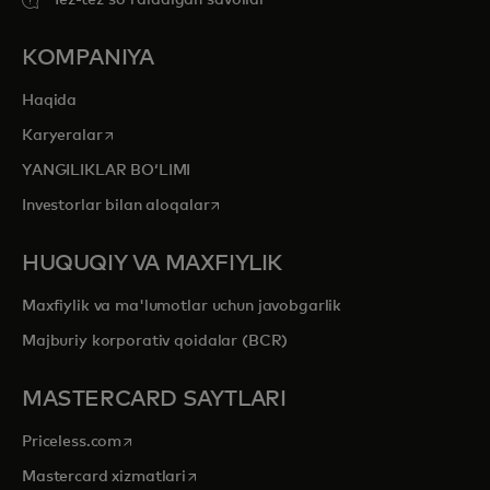
KOMPANIYA
Haqida
opens in a new tab
Karyeralar
YANGILIKLAR BOʻLIMI
opens in a new tab
Investorlar bilan aloqalar
HUQUQIY VA MAXFIYLIK
Maxfiylik va ma'lumotlar uchun javobgarlik
Majburiy korporativ qoidalar (BCR)
MASTERCARD SAYTLARI
opens in a new tab
Priceless.com
opens in a new tab
Mastercard xizmatlari