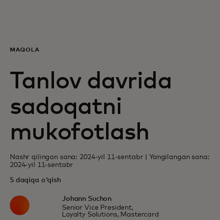
Siz uchun
Biznes uchun
MAQOLA
Tanlov davrida
Butun dunyo uchun
sadoqatni
Innovatorlar uchun
mukofotlash
Yangiliklar va trendlar
Nashr qilingan sana: 2024-yil 11-sentabr | Yangilangan sana:
2024-yil 11-sentabr
5 daqiqa o'qish
Johann Suchon
Senior Vice President,
Loyalty Solutions, Mastercard