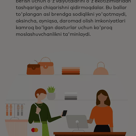
berish uchun o'z valyutalarini o'z ekotizimlaridan
tashqariga chiqarishni qidirmoqdalar. Bu ballar
to'plangan asl brendga sodiqlikni yo'qotmaydi,
aksincha, ayniqsa, daromad olish imkoniyatlari
kamroq bo'lgan dasturlar uchun ko'proq
moslashuvchanlikni ta'minlaydi.