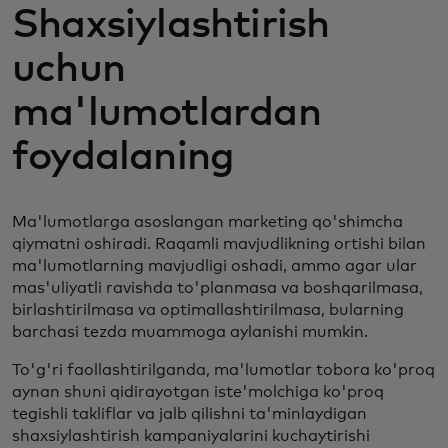
Shaxsiylashtirish
uchun
ma'lumotlardan
foydalaning
Ma'lumotlarga asoslangan marketing qo'shimcha
qiymatni oshiradi. Raqamli mavjudlikning ortishi bilan
ma'lumotlarning mavjudligi oshadi, ammo agar ular
mas'uliyatli ravishda to'planmasa va boshqarilmasa,
birlashtirilmasa va optimallashtirilmasa, bularning
barchasi tezda muammoga aylanishi mumkin.
To'g'ri faollashtirilganda, ma'lumotlar tobora ko'proq
aynan shuni qidirayotgan iste'molchiga ko'proq
tegishli takliflar va jalb qilishni ta'minlaydigan
shaxsiylashtirish kampaniyalarini kuchaytirishi