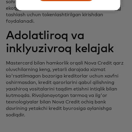
sohasida 50 yildan ortiq tajribaga ega bo'lgan
ekotizimdan hisob ma'lumotlarini almashishni olib
tashlash uchun tokenlashtirilgan kirishdan
foydalanadi.
Adolatliroq va
inklyuzivroq kelajak
Mastercard bilan hamkorlik orqali Nova Credit qarz
oluvchilarning keng, yetarli darajada xizmat
ko'rsatilmagan bozoriga kreditorlar uchun xavfni
oshirmasdan, kredit qarorlarini qabul qilishning
yaxshiroq vositalarini taqdim etishni intiqlik bilan
kutmoqda. Rivojlanayotgan tarmoq va ilg'or
texnologiyalar bilan Nova Credit ochiq bank
davrining yetakchi kredit byurosiga aylanishga
sodiqdir.