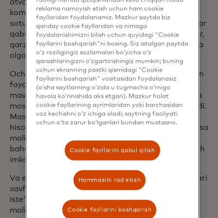
atvor modellarini tanib olish orqali kredit karta
reklama namoyish etish uchun ham cookie
kompaniyalari, ipoteka kreditorlari, avtomobil
fayllaridan foydalanamiz. Mazkur saytda biz
sotuvchilari va banklarga ko'proq xabardor qarorlar
qanday cookie fayllaridan va nimaga
qabul qilishga yordam beradigan daromad, aktivlar,
foydalanishimizni bilish uchun quyidagi "Cookie
fayllarini boshqarish"ni bosing. Siz istalgan paytda
qarzlar va xarajatlar uchun yo'nalishlarni o'z ichiga
o‘z roziligingiz sozlamalari bo‘yicha o‘z
olgan to'liq xavf profilini yaratadi.
qarashlaringizni o‘zgartirishingiz mumkin; buning
uchun ekranning pastki qismidagi "Cookie
Ochiq bank xizmatlarining tezligi va chaqqonligidan
fayllarini boshqarish" vositasidan foydalanasiz
foydalangan holda, Cash Atlas kreditorlarning
(o‘sha saytlarning o‘zida u tugmacha o‘rniga
mavjud arizalari va qarorlar qabul qilish jarayoniga
havola ko‘rinishida aks etgan). Mazkur holat
cookie fayllarining ayrimlaridan yoki barchasidan
mos keladi, bu esa jarayonni oson va samarali qiladi.
voz kechishni o‘z ichiga oladi; saytning faoliyati
Mastercard Open Banking AQShdagi depozit
uchun o‘ta zarur bo‘lganlari bundan mustasno.
hisoblarining 95% dan ortig'ini qamrab oladi, bu esa
moliya institutlariga ko'proq iste'molchilarni
baholash va kredit olish imkoniyatlarini kengaytirish
Cookie fayllarini qabul qilish
imkonini beradi.
Va eng muhimi, arizachilarning shaxsiy ma'lumotlari
Hammasini rad etish
xavfsiz saqlanadi. Mastercard ochiq bank xizmati
iste'molchilar ma'lumotlarini himoya qilish uchun
moliyaviy xizmatlar xavfsizligi va muvofiqligi
Cookie fayllarini boshqarish