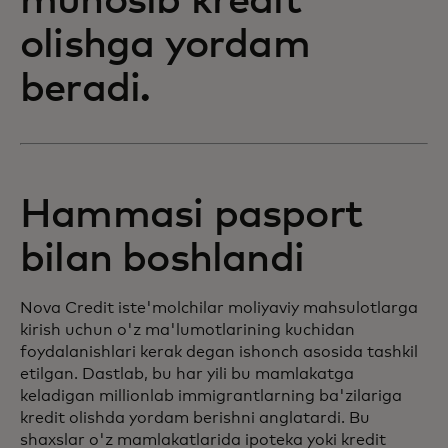
munosib kredit
olishga yordam
beradi.
Hammasi pasport
bilan boshlandi
Nova Credit iste'molchilar moliyaviy mahsulotlarga
kirish uchun o'z ma'lumotlarining kuchidan
foydalanishlari kerak degan ishonch asosida tashkil
etilgan. Dastlab, bu har yili bu mamlakatga
keladigan millionlab immigrantlarning ba'zilariga
kredit olishda yordam berishni anglatardi. Bu
shaxslar o'z mamlakatlarida ipoteka yoki kredit