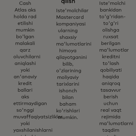
qilish
Cash
Iste'molchi
Atlas aks
bankidan
Iste'molchilar
holda rad
to'g'ridan-
Mastercard
etilishi
to'g'ri
kompaniyasi
mumkin
olishga
ularning
bo'lgan
ruxsat
shaxsiy
malakali
berilgan
ma'lumotlarini
qarz
ma'lumotlar
himoya
oluvchilarni
kreditni
qilayotganini
aniqlashi
to'lash
bilib,
yoki
qobiliyati
o'zlarining
an'anaviy
haqida
moliyaviy
kredit
aniqroq
tarixlarini
ballari
tasavvur
ishonch
aks
berish
bilan
ettirmaydigan
uchun
baham
so'nggi
real vaqt
ko'rishlari
muvaffaqiyatsizliklar
rejimida
mumkin.
yoki
ma'lumotlarni
yaxshilanishlarni
taqdim