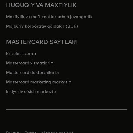
HUQUQIY VA MAXFIYLIK
Maxfiylik va ma'lumotlar uchun javobgarlik
Majburiy korporativ qoidalar (BCR)
MASTERCARD SAYTLARI
opens in a new tab
Priceless.com
opens in a new tab
Mastercard xizmatlari
opens in a new tab
Mastercard dasturchilari
opens in a new tab
Mastercard marketing markazi
opens in a new tab
Inklyuziv o'sish markazi