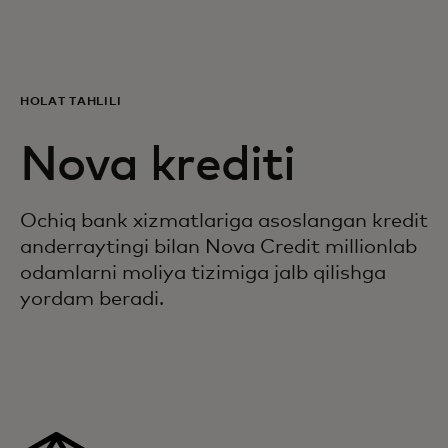
Siz uchun
Biznes uchun
HOLAT TAHLILI
Nova krediti
Butun dunyo uchun
Ochiq bank xizmatlariga asoslangan kredit
Innovatorlar uchun
anderraytingi bilan Nova Credit millionlab
odamlarni moliya tizimiga jalb qilishga
Yangiliklar va trendlar
yordam beradi.