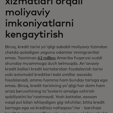
xizmatlari orqali
moliyaviy
imkoniyatlarni
kengaytirish
Biroq, kredit tarixi yo'qligi sababli moliyaviy tizimdan
chetda qoladigan yagona odamlar immigrantlar
emas. Taxminan
62 million
Amerika fuqarosi xuddi
shunday muammoga duch kelmoqda. An'anaviy
kredit ballari kredit kartalaridan foydalanish tarixi
yoki avtomobil kreditlari kabi omillar asosida
hisoblanadi, ammo hamma ham bunday tarixga ega
emas. Biroq, kredit tarixining yo'qligi har doim ham
ariza beruvchining to'lovlarni amalga oshirish
qobiliyatini ko'rsatmaydi. Yosh kattalar, asosan
naqd pul bilan ishlaydigan gig-ishchilar, bitta kredit
kartaga ega va kreditsiz nafaqaxo'rlar - barchasi