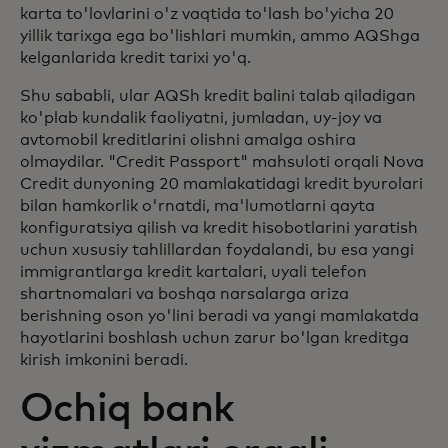
karta to'lovlarini o'z vaqtida to'lash bo'yicha 20
yillik tarixga ega bo'lishlari mumkin, ammo AQShga
kelganlarida kredit tarixi yo'q.
Shu sababli, ular AQSh kredit balini talab qiladigan
ko'plab kundalik faoliyatni, jumladan, uy-joy va
avtomobil kreditlarini olishni amalga oshira
olmaydilar. "Credit Passport" mahsuloti orqali Nova
Credit dunyoning 20 mamlakatidagi kredit byurolari
bilan hamkorlik o'rnatdi, ma'lumotlarni qayta
konfiguratsiya qilish va kredit hisobotlarini yaratish
uchun xususiy tahlillardan foydalandi, bu esa yangi
immigrantlarga kredit kartalari, uyali telefon
shartnomalari va boshqa narsalarga ariza
berishning oson yo'lini beradi va yangi mamlakatda
hayotlarini boshlash uchun zarur bo'lgan kreditga
kirish imkonini beradi.
Ochiq bank