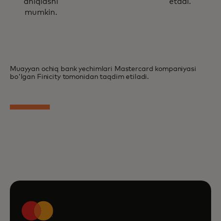
aniqlashi
etadi.
mumkin.
Muayyan ochiq bank yechimlari Mastercard kompaniyasi
bo'lgan Finicity tomonidan taqdim etiladi.