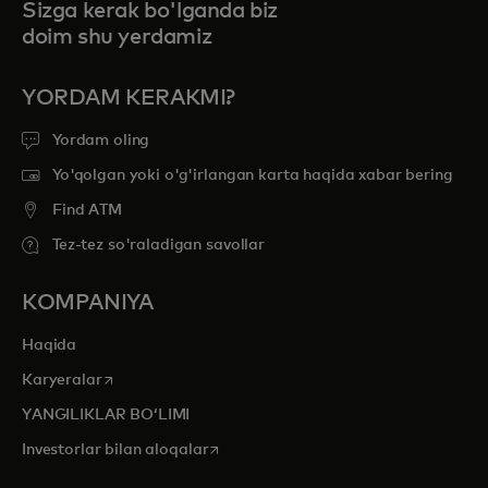
Sizga kerak bo'lganda biz
doim shu yerdamiz
YORDAM KERAKMI?
Yordam oling
Yo'qolgan yoki o'g'irlangan karta haqida xabar bering
Find ATM
Tez-tez so'raladigan savollar
KOMPANIYA
Haqida
opens in a new tab
Karyeralar
YANGILIKLAR BOʻLIMI
opens in a new tab
Investorlar bilan aloqalar