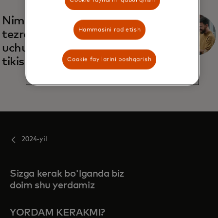
Nima uchun sotuchilar
Hammasini rad etish
tezroq hisob-kitoblar
uchun katta pul
tikishmoqda
Cookie fayllarini boshqarish
2024-yil
Sizga kerak bo'lganda biz
doim shu yerdamiz
YORDAM KERAKMI?