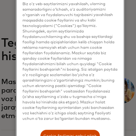
Biz o‘z veb-saytlarimizni yaxshilash, ularning
samaradorligini o‘lchash, o‘z auditoriyamizni
o‘rganish va foydalanuvchi tajribasini yaxshilash
maqsadida cookie fayllarini va shu kabi
texnologiyalarni ("Cookies") qo‘llaymiz.
Shuningdek, ayrim saytlarimizda
foydalanuvchilarning shu va boshqa saytlardagi
Tegishli
faolligi hamda qiziqishlaridan kelib chiqqan holda
reklama namoyish etish uchun ham cookie
hisobotlar
fayllaridan foydalanamiz. Mazkur saytda biz
qanday cookie fayllaridan va nimaga
foydalanishimizni bilish uchun quyidagi "Cookie
fayllarini boshqarish"ni bosing. Siz istalgan paytda
o‘z roziligingiz sozlamalari bo‘yicha o‘z
Mastercard toʻlovlarda
qarashlaringizni o‘zgartirishingiz mumkin; buning
uchun ekranning pastki qismidagi "Cookie
parollar va raqamlardan
fayllarini boshqarish" vositasidan foydalanasiz
(o‘sha saytlarning o‘zida u tugmacha o‘rniga
voz kechib, hisob-kitob
havola ko‘rinishida aks etgan). Mazkur holat
jarayonini qaytadan kashf
cookie fayllarining ayrimlaridan yoki barchasidan
voz kechishni o‘z ichiga oladi; saytning faoliyati
etmoqda
uchun o‘ta zarur bo‘lganlari bundan mustasno.
Cookie fayllarini qabul qilish