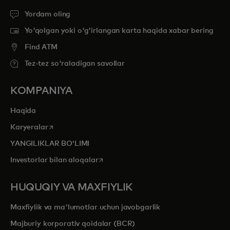
Yordam oling
Yo'qolgan yoki o'g'irlangan karta haqida xabar bering
Find ATM
Tez-tez so'raladigan savollar
KOMPANIYA
Haqida
opens in a new tab
Karyeralar
YANGILIKLAR BOʻLIMI
opens in a new tab
Investorlar bilan aloqalar
HUQUQIY VA MAXFIYLIK
Maxfiylik va ma'lumotlar uchun javobgarlik
Majburiy korporativ qoidalar (BCR)