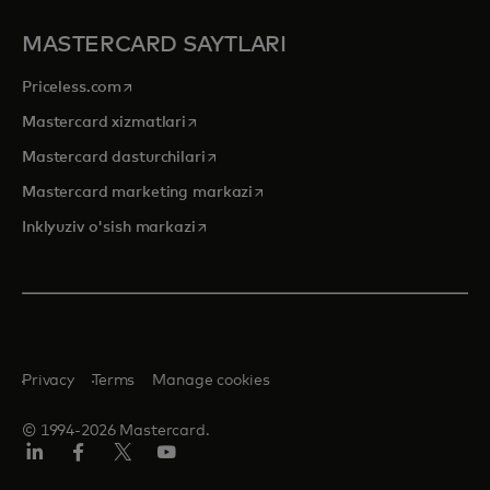
MASTERCARD SAYTLARI
opens in a new tab
Priceless.com
opens in a new tab
Mastercard xizmatlari
opens in a new tab
Mastercard dasturchilari
opens in a new tab
Mastercard marketing markazi
opens in a new tab
Inklyuziv o'sish markazi
Privacy
Terms
Manage cookies
© 1994-2026 Mastercard.
LinkedIn
Facebook
Twitter/X
YouTube