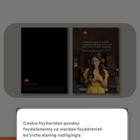
Cookie fayllaridan qanday
foydalanamiz va ulardan foydalanish
bo‘yicha sizning roziligingiz