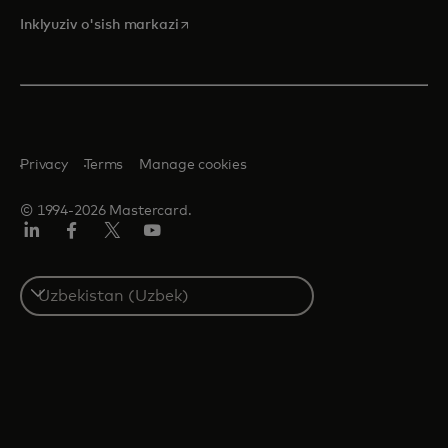
opens in a new tab
Inklyuziv o'sish markazi
Privacy
Terms
Manage cookies
© 1994-2026 Mastercard.
LinkedIn
Facebook
Twitter/X
YouTube
Select
a
country