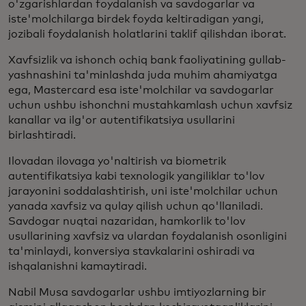
o'zgarishlardan foydalanish va savdogarlar va
iste'molchilarga birdek foyda keltiradigan yangi,
jozibali foydalanish holatlarini taklif qilishdan iborat.
Xavfsizlik va ishonch ochiq bank faoliyatining gullab-
yashnashini ta'minlashda juda muhim ahamiyatga
ega, Mastercard esa iste'molchilar va savdogarlar
uchun ushbu ishonchni mustahkamlash uchun xavfsiz
kanallar va ilg'or autentifikatsiya usullarini
birlashtiradi.
Ilovadan ilovaga yo'naltirish va biometrik
autentifikatsiya kabi texnologik yangiliklar to'lov
jarayonini soddalashtirish, uni iste'molchilar uchun
yanada xavfsiz va qulay qilish uchun qo'llaniladi.
Savdogar nuqtai nazaridan, hamkorlik to'lov
usullarining xavfsiz va ulardan foydalanish osonligini
ta'minlaydi, konversiya stavkalarini oshiradi va
ishqalanishni kamaytiradi.
Nabil Musa savdogarlar ushbu imtiyozlarning bir