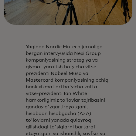
Yaqinda Nordic Fintech jurnaliga
bergan intervyusida Nexi Group
kompaniyasining strategiya va
qiymat yaratish bo'yicha vitse-
prezidenti Nabeel Musa va
Mastercard kompaniyasining ochiq
bank xizmatlari bo'yicha katta
vitse-prezidenti Ian White
hamkorligimiz to'lovlar tajribasini
qanday o'zgartirayotgani,
hisobdan hisobgacha (A2A)
to'lovlarni yanada qulayroq
qilishdagi to'siqlarni bartaraf
etayotgani va ishonchli, xavfsiz va