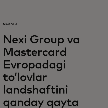
Siz uchun
Biznes uchun
MAQOLA
Nexi Group va
Butun dunyo uchun
Mastercard
Innovatorlar uchun
Evropadagi
Yangiliklar va trendlar
toʻlovlar
landshaftini
qanday qayta