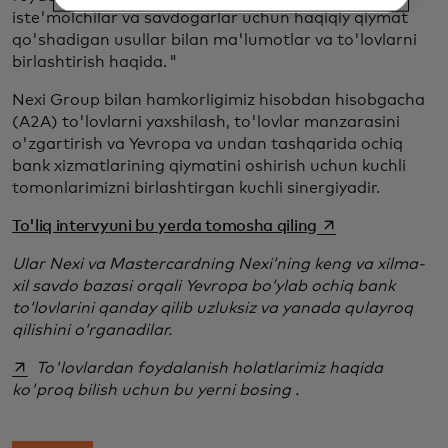
iste'molchilar va savdogarlar uchun haqiqiy qiymat
qo'shadigan usullar bilan ma'lumotlar va to'lovlarni
birlashtirish haqida. "
Nexi Group bilan hamkorligimiz hisobdan hisobgacha
(A2A) to'lovlarni yaxshilash, to'lovlar manzarasini
o'zgartirish va Yevropa va undan tashqarida ochiq
bank xizmatlarining qiymatini oshirish uchun kuchli
tomonlarimizni birlashtirgan kuchli sinergiyadir.
opens in a new t
To'liq intervyuni bu yerda tomosha qiling
Ular Nexi va Mastercardning Nexi’ning keng va xilma-
xil savdo bazasi orqali Yevropa bo‘ylab ochiq bank
to‘lovlarini qanday qilib uzluksiz va yanada qulayroq
qilishini o‘rganadilar.
opens in a new tab
To'lovlardan foydalanish holatlarimiz haqida
ko'proq bilish uchun bu yerni bosing .