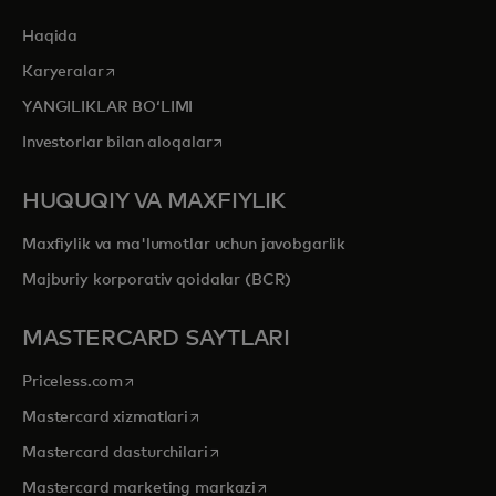
Haqida
opens in a new tab
Karyeralar
YANGILIKLAR BOʻLIMI
opens in a new tab
Investorlar bilan aloqalar
HUQUQIY VA MAXFIYLIK
Maxfiylik va ma'lumotlar uchun javobgarlik
Majburiy korporativ qoidalar (BCR)
MASTERCARD SAYTLARI
opens in a new tab
Priceless.com
opens in a new tab
Mastercard xizmatlari
opens in a new tab
Mastercard dasturchilari
opens in a new tab
Mastercard marketing markazi