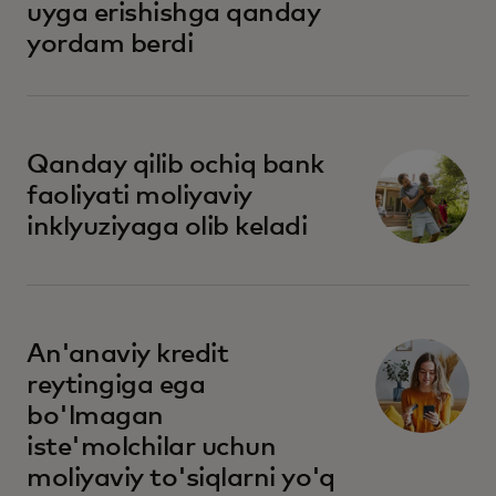
uyga erishishga qanday
yordam berdi
Qanday qilib ochiq bank
faoliyati moliyaviy
inklyuziyaga olib keladi
An'anaviy kredit
reytingiga ega
bo'lmagan
iste'molchilar uchun
moliyaviy to'siqlarni yo'q