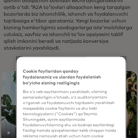
qismini allaqachon boshdan kechirayotganliklarini
aytib o'tdi: “A2A to'lovlari allaqachon keng tarqalgan
bozorlarda biz ishonchlilik, ishonch va foydalanuvchi
tajribasiga e'tibor qaratamiz. Yangi bozorlar uchun
bizning hamkorligimiz savdogarlarga iste'molchilarga
uzluksiz, xavfsiz va ishonchli to'lov opsiyasini taklif
qilish imkonini beradi va natijada konversiya
stavkalarini yaxshilaydi.
Cookie fayllaridan qanday
foydalanamiz va ulardan foydalanish
bo‘yicha sizning roziligingiz
Biz o‘z veb-saytlarimizni yaxshilash, ularning
samaradorligini o‘lchash, o‘z auditoriyamizni
o‘rganish va foydalanuvchi tajribasini yaxshilash
maqsadida cookie fayllarini va shu kabi
texnologiyalarni ("Cookies") qo‘llaymiz.
Shuningdek, ayrim saytlarimizda
foydalanuvchilarning shu va boshqa saytlardagi
faolligi hamda qiziqishlaridan kelib chiqqan holda
reklama namoyish etish uchun ham cookie