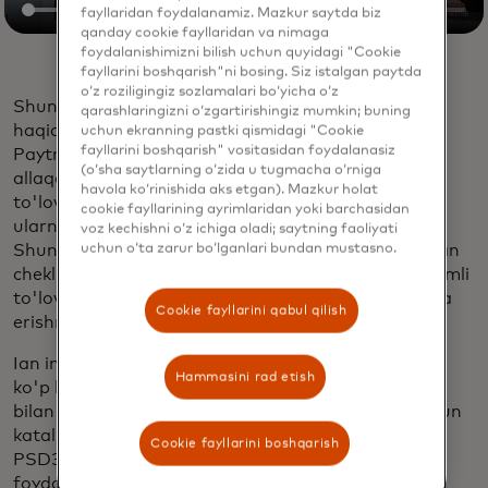
fayllaridan foydalanamiz. Mazkur saytda biz
qanday cookie fayllaridan va nimaga
foydalanishimizni bilish uchun quyidagi "Cookie
fayllarini boshqarish"ni bosing. Siz istalgan paytda
o‘z roziligingiz sozlamalari bo‘yicha o‘z
Shuningdek, u hamkorlikning dastlabki yutuqlari
qarashlaringizni o‘zgartirishingiz mumkin; buning
haqida batafsil ma'lumot berdi: “Finlyandiyadagi
uchun ekranning pastki qismidagi "Cookie
fayllarini boshqarish" vositasidan foydalanasiz
Paytrail bunga ajoyib misoldir. A2A to'lovlari
(o‘sha saytlarning o‘zida u tugmacha o‘rniga
allaqachon yaxshi yo'lga qo'yilgan bozorda biz A2A
havola ko‘rinishida aks etgan). Mazkur holat
to'lovlaridagi ulushimizni saqlab qolish bilan birga,
cookie fayllarining ayrimlaridan yoki barchasidan
ularni ko'paytirish orqali sezilarli o'sishni kuzatdik.
voz kechishni o‘z ichiga oladi; saytning faoliyati
uchun o‘ta zarur bo‘lganlari bundan mustasno.
Shuningdek, biz ilgari banklar tomonidan o'rnatilgan
cheklovlar tufayli qiyin bo'lgan yuqori qiymatli raqamli
to'lovlarni amalga oshirishda ham katta yutuqlarga
Cookie fayllarini qabul qilish
erishmoqdamiz.
Ian intervyuni hamkorligimiz kelajagi uchun uni eng
Hammasini rad etish
ko'p hayajonga soladigan narsa haqida fikr yuritish
bilan yakunladi: “Tartibga solish innovatsiyalar uchun
katalizatordir. Biz takliflarimizni kengaytirish uchun
Cookie fayllarini boshqarish
PSD3 va boshqa tartibga solish o'zgarishlaridan
foydalanishni intiqlik bilan kutmoqdamiz. Kelajak