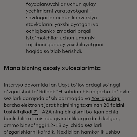
foydalanuvchilar uchun qulay
yechimlarni yaratayotgani –
savdogarlar uchun konversiya
stavkalarini yaxshilayotgani va
ochiq bank xizmatlari orqali
iste'molchilar uchun umumiy
tajribani qanday yaxshilayotgani
haqida so'zlab berishdi.
Mana bizning asosiy xulosalarimiz:
Intervyu davomida Ian Uayt to'lovlardagi so'nggi
o'zgarishni ta'kidladi: “Hisobdan hisobgacha to'lovlar
sezilarli darajada o'sib bormoqda va
Yevropadagi
barcha elektron tijorat hajmining taxminan 20 foizini
opens in a new tab
tashkil qiladi
. A2A ning bir qismi bo'lgan ochiq
bankchilik o'tmishda qiyinchiliklarga duch kelgan,
ammo biz so'nggi 12-18 oy ichida sezilarli
o'zgarishlarni ko'rdik. Nexi bilan hamkorlik ushbu