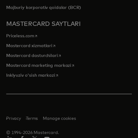
Majburiy korporativ qoidalar (BCR)
MASTERCARD SAYTLARI
opens in a new tab
Priceless.com
opens in a new tab
Mastercard xizmatlari
opens in a new tab
Mastercard dasturchilari
opens in a new tab
Mastercard marketing markazi
opens in a new tab
Inklyuziv o'sish markazi
Privacy
Terms
Manage cookies
© 1994-2026 Mastercard.