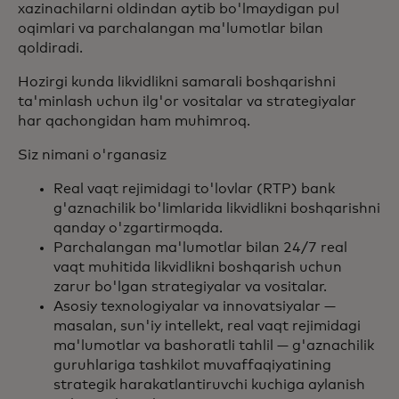
xazinachilarni oldindan aytib bo'lmaydigan pul
oqimlari va parchalangan ma'lumotlar bilan
qoldiradi.
Hozirgi kunda likvidlikni samarali boshqarishni
ta'minlash uchun ilg'or vositalar va strategiyalar
har qachongidan ham muhimroq.
Siz nimani o'rganasiz
Real vaqt rejimidagi to'lovlar (RTP) bank
g'aznachilik bo'limlarida likvidlikni boshqarishni
qanday o'zgartirmoqda.
Parchalangan ma'lumotlar bilan 24/7 real
vaqt muhitida likvidlikni boshqarish uchun
zarur bo'lgan strategiyalar va vositalar.
Asosiy texnologiyalar va innovatsiyalar —
masalan, sun'iy intellekt, real vaqt rejimidagi
ma'lumotlar va bashoratli tahlil — g'aznachilik
guruhlariga tashkilot muvaffaqiyatining
strategik harakatlantiruvchi kuchiga aylanish