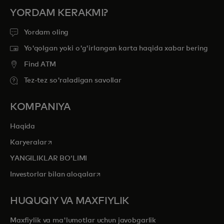
YORDAM KERAKMI?
Yordam oling
Yo'qolgan yoki o'g'irlangan karta haqida xabar bering
Find ATM
Tez-tez so'raladigan savollar
KOMPANIYA
Haqida
opens in a new tab
Karyeralar
YANGILIKLAR BOʻLIMI
opens in a new tab
Investorlar bilan aloqalar
HUQUQIY VA MAXFIYLIK
Maxfiylik va ma'lumotlar uchun javobgarlik