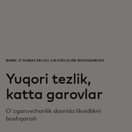
Siz uchun
Biznes uchun
Butun dunyo uchun
BANK G'AZNACHILIGI LIKVIDLIGINI BOSHQARISH
Innovatorlar uchun
Yuqori tezlik,
Yangiliklar va trendlar
katta garovlar
O'zgaruvchanlik davrida likvidlikni
boshqarish