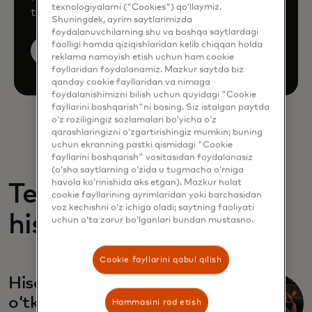
texnologiyalarni ("Cookies") qo‘llaymiz.
through our products and services.
Shuningdek, ayrim saytlarimizda
foydalanuvchilarning shu va boshqa saytlardagi
faolligi hamda qiziqishlaridan kelib chiqqan holda
Book a demo
reklama namoyish etish uchun ham cookie
fayllaridan foydalanamiz. Mazkur saytda biz
qanday cookie fayllaridan va nimaga
foydalanishimizni bilish uchun quyidagi "Cookie
fayllarini boshqarish"ni bosing. Siz istalgan paytda
o‘z roziligingiz sozlamalari bo‘yicha o‘z
qarashlaringizni o‘zgartirishingiz mumkin; buning
uchun ekranning pastki qismidagi "Cookie
fayllarini boshqarish" vositasidan foydalanasiz
(o‘sha saytlarning o‘zida u tugmacha o‘rniga
havola ko‘rinishida aks etgan). Mazkur holat
Tegishli
cookie fayllarining ayrimlaridan yoki barchasidan
voz kechishni o‘z ichiga oladi; saytning faoliyati
hisobotlar
uchun o‘ta zarur bo‘lganlari bundan mustasno.
Cookie fayllarini qabul qilish
Hisobdan-hisobga
oʻtkazmalardagi
Hammasini rad etish