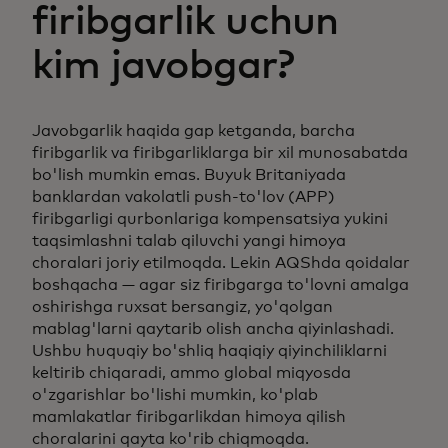
firibgarlik uchun
kim javobgar?
Javobgarlik haqida gap ketganda, barcha
firibgarlik va firibgarliklarga bir xil munosabatda
bo'lish mumkin emas. Buyuk Britaniyada
banklardan vakolatli push-to'lov (APP)
firibgarligi qurbonlariga kompensatsiya yukini
taqsimlashni talab qiluvchi yangi himoya
choralari joriy etilmoqda. Lekin AQShda qoidalar
boshqacha — agar siz firibgarga to'lovni amalga
oshirishga ruxsat bersangiz, yo'qolgan
mablag'larni qaytarib olish ancha qiyinlashadi.
Ushbu huquqiy bo'shliq haqiqiy qiyinchiliklarni
keltirib chiqaradi, ammo global miqyosda
o'zgarishlar bo'lishi mumkin, ko'plab
mamlakatlar firibgarlikdan himoya qilish
choralarini qayta ko'rib chiqmoqda.