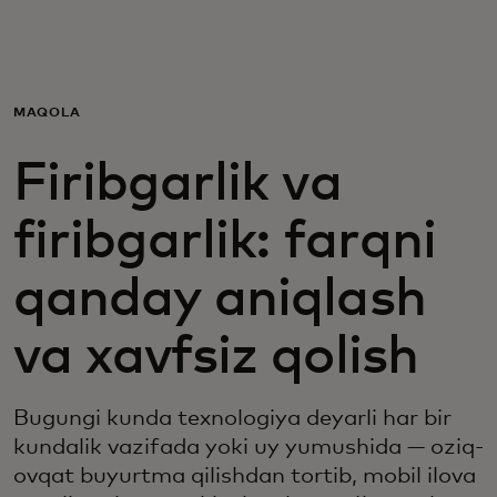
Siz uchun
Biznes uchun
MAQOLA
Firibgarlik va
Butun dunyo uchun
firibgarlik: farqni
Innovatorlar uchun
qanday aniqlash
Yangiliklar va trendlar
va xavfsiz qolish
Bugungi kunda texnologiya deyarli har bir
kundalik vazifada yoki uy yumushida — oziq-
ovqat buyurtma qilishdan tortib, mobil ilova