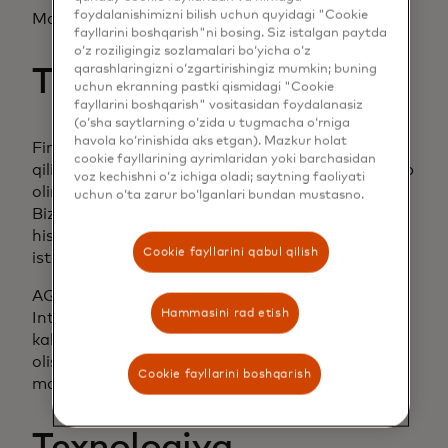
foydalanishimizni bilish uchun quyidagi "Cookie
Mana ularning uchta asosiy tavsiyasi:
fayllarini boshqarish"ni bosing. Siz istalgan paytda
o‘z roziligingiz sozlamalari bo‘yicha o‘z
qarashlaringizni o‘zgartirishingiz mumkin; buning
Ta'lim
uchun ekranning pastki qismidagi "Cookie
fayllarini boshqarish" vositasidan foydalanasiz
(o‘sha saytlarning o‘zida u tugmacha o‘rniga
havola ko‘rinishida aks etgan). Mazkur holat
Firibgarlar tez rivojlanadi - siz ham shunday
cookie fayllarining ayrimlaridan yoki barchasidan
qilishingiz kerak. Firibgarlik qanday ishlashini bilib
voz kechishni o‘z ichiga oladi; saytning faoliyati
oling, xoh u firibgarlik yoki fishing urinishi bo'lsin.
uchun o‘ta zarur bo‘lganlari bundan mustasno.
Bizneslar o'z mijozlarini o'qitish orqali o'z
hissalarini qo'shishlari mumkin - axir, xabardor
Cookie fayllarini qabul qilish
iste'molchilar eng yaxshi himoya chizig'idir.
AQShda Federal Savdo Komissiyasi (FTC) va
Hammasini rad etish
Internet Jinoyatlari Shikoyatlari Markazi (IC3)
kabi resurslar bebahodir. Firibgarlikning oldini
olish bo'yicha so'nggi ko'rsatmalar uchun
Cookie fayllarini boshqarish
mahalliy hokimiyat organlari bilan bog'laning.