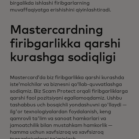
birgalikda ishlashi firibgarlarning
muvaffaqiyatga erishishini qiyinlashtiradi.
Mastercardning
firibgarlikka qarshi
kurashga sodiqligi
Mastercard’da biz firibgarlikka qarshi kurashda
iste’molchilar va biznesni qo‘llab-quvvatlashga
sodiqmiz. Biz Scam Protect orqali firibgarliklarga
qarshi faol pozitsiyani egallamoqdamiz. Ushbu
tashabbus uch bosqichli yondashuvni qo'llaydi —
ilg'or texnologiyalardan foydalanish, keng
qamrovli ta'lim va sanoat hamkorlari va
jamoatchilik bilan mustahkam hamkorlik —
hamma uchun xavfsizroq va xavfsizroq