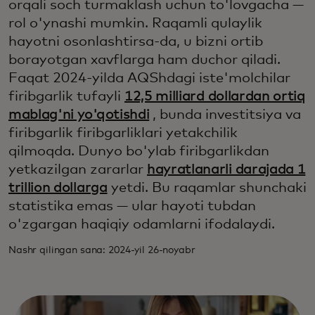
orqali soch turmaklash uchun to'lovgacha —
rol o'ynashi mumkin. Raqamli qulaylik
hayotni osonlashtirsa-da, u bizni ortib
borayotgan xavflarga ham duchor qiladi.
Faqat 2024-yilda AQShdagi iste'molchilar
firibgarlik tufayli
12,5 milliard dollardan ortiq
mablag'ni yo'qotishdi
, bunda investitsiya va
firibgarlik firibgarliklari yetakchilik
qilmoqda. Dunyo bo'ylab firibgarlikdan
yetkazilgan zararlar
hayratlanarli darajada 1
trillion dollarga
yetdi. Bu raqamlar shunchaki
statistika emas — ular hayoti tubdan
o'zgargan haqiqiy odamlarni ifodalaydi.
Nashr qilingan sana: 2024-yil 26-noyabr