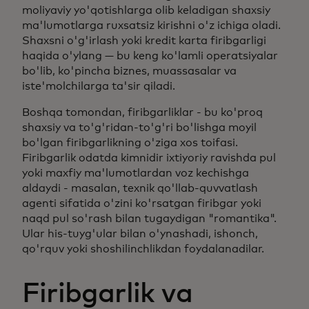
moliyaviy yo'qotishlarga olib keladigan shaxsiy
ma'lumotlarga ruxsatsiz kirishni o'z ichiga oladi.
Shaxsni o'g'irlash yoki kredit karta firibgarligi
haqida o'ylang — bu keng ko'lamli operatsiyalar
bo'lib, ko'pincha biznes, muassasalar va
iste'molchilarga ta'sir qiladi.
Boshqa tomondan, firibgarliklar - bu ko'proq
shaxsiy va to'g'ridan-to'g'ri bo'lishga moyil
bo'lgan firibgarlikning o'ziga xos toifasi.
Firibgarlik odatda kimnidir ixtiyoriy ravishda pul
yoki maxfiy ma'lumotlardan voz kechishga
aldaydi - masalan, texnik qo'llab-quvvatlash
agenti sifatida o'zini ko'rsatgan firibgar yoki
naqd pul so'rash bilan tugaydigan "romantika".
Ular his-tuyg'ular bilan o'ynashadi, ishonch,
qo'rquv yoki shoshilinchlikdan foydalanadilar.
Firibgarlik va