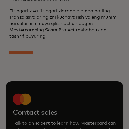
tranzaksiyalarni ta'minlash.
Firibgarlik va firibgarliklardan oldinda bo'ling.
Tranzaksiyalaringizni kuchaytirish va eng muhim
narsalarni himoya qilish uchun bugun
Mastercardning Scam Protect
tashabbusiga
tashrif buyuring.
Contact sales
Talk to an expert to learn how Mastercard can