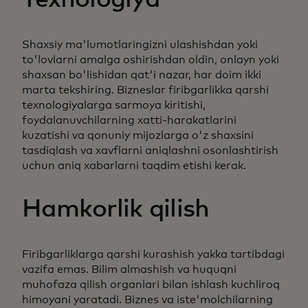
Texnologiya
Shaxsiy ma'lumotlaringizni ulashishdan yoki
to'lovlarni amalga oshirishdan oldin, onlayn yoki
shaxsan bo'lishidan qat'i nazar, har doim ikki
marta tekshiring. Bizneslar firibgarlikka qarshi
texnologiyalarga sarmoya kiritishi,
foydalanuvchilarning xatti-harakatlarini
kuzatishi va qonuniy mijozlarga o'z shaxsini
tasdiqlash va xavflarni aniqlashni osonlashtirish
uchun aniq xabarlarni taqdim etishi kerak.
Hamkorlik qilish
Firibgarliklarga qarshi kurashish yakka tartibdagi
vazifa emas. Bilim almashish va huquqni
muhofaza qilish organlari bilan ishlash kuchliroq
himoyani yaratadi. Biznes va iste'molchilarning