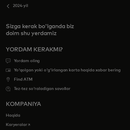
2024-yil
Sizga kerak bo'lganda biz
doim shu yerdamiz
YORDAM KERAKMI?
Yordam oling
Yo'qolgan yoki o'g'irlangan karta haqida xabar bering
Find ATM
Tez-tez so'raladigan savollar
KOMPANIYA
Haqida
opens in a new tab
Karyeralar