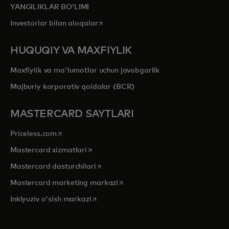
YANGILIKLAR BOʻLIMI
opens in a new tab
Investorlar bilan aloqalar
HUQUQIY VA MAXFIYLIK
Maxfiylik va ma'lumotlar uchun javobgarlik
Majburiy korporativ qoidalar (BCR)
MASTERCARD SAYTLARI
opens in a new tab
Priceless.com
opens in a new tab
Mastercard xizmatlari
opens in a new tab
Mastercard dasturchilari
opens in a new tab
Mastercard marketing markazi
opens in a new tab
Inklyuziv o'sish markazi