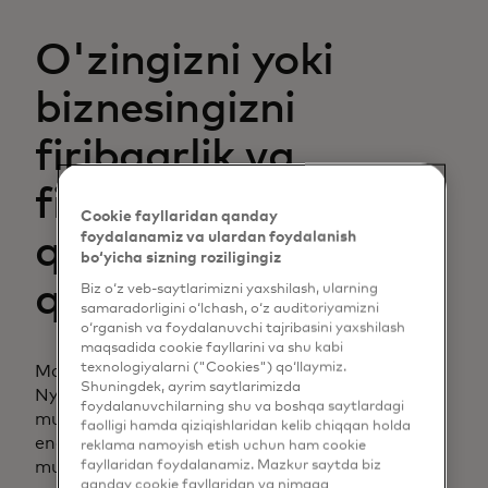
O'zingizni yoki
biznesingizni
firibgarlik va
firibgarlikdan
Cookie fayllaridan qanday
foydalanamiz va ulardan foydalanish
qanday himoya
bo‘yicha sizning roziligingiz
qilishingiz mumkin?
Biz o‘z veb-saytlarimizni yaxshilash, ularning
samaradorligini o‘lchash, o‘z auditoriyamizni
o‘rganish va foydalanuvchi tajribasini yaxshilash
maqsadida cookie fayllarini va shu kabi
texnologiyalarni ("Cookies") qo‘llaymiz.
Mastercard Federal Qidiruv Byurosi (FQB) va
Shuningdek, ayrim saytlarimizda
Nyu-York politsiya departamenti (NYPD)
foydalanuvchilarning shu va boshqa saytlardagi
mutaxassislari bilan xavfsizlikni saqlash bo'yicha
faolligi hamda qiziqishlaridan kelib chiqqan holda
eng yaxshi maslahatlarni to'plash uchun panel
reklama namoyish etish uchun ham cookie
fayllaridan foydalanamiz. Mazkur saytda biz
muhokamasini o'tkazdi.
qanday cookie fayllaridan va nimaga